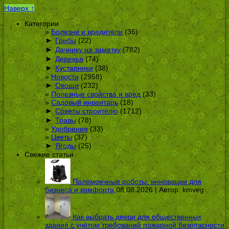
Наверх ↑
Категории
Болезни и вредители
(36)
►
Грибы
(22)
►
Дачнику на заметку
(782)
►
Деревья
(74)
►
Кустарники
(38)
Новости
(2958)
►
Овощи
(232)
Полезные свойства и вред
(33)
Садовый инвентарь
(18)
►
Советы строителю
(1712)
►
Травы
(78)
Удобрения
(33)
Цветы
(37)
►
Ягоды
(25)
Свежие статьи
Поломоечные роботы: инновации для
бизнеса и комфорта
08.08.2026 | Автор:
kmveg
Как выбрать двери для общественных
зданий с учётом требований пожарной безопасности