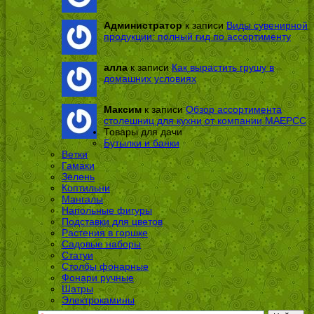
Администратор
к записи
Виды сувенирной
продукции: полный гид по ассортименту
алла
к записи
Как вырастить грушу в
домашних условиях
Максим
к записи
Обзор ассортимента
столешниц для кухни от компании МАЕРСС
Товары для дачи
Бутылки и банки
Ветки
Гамаки
Зелень
Коптильни
Мангалы
Напольные фигуры
Подставки для цветов
Растения в горшке
Садовые наборы
Статуи
Столбы фонарные
Фонари ручные
Шатры
Электрокамины