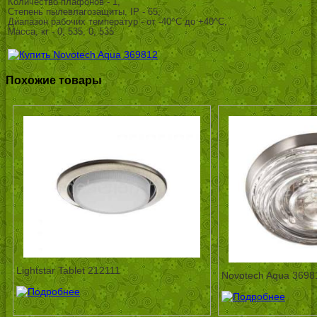
Количество плафонов - 1,
Степень пылевлагозащиты, IP - 65,
Диапазон рабочих температур - от -40^C до +40^C,
Масса, кг - 0, 535, 0, 535
Похожие товары
Lightstar Tablet 212111
Novotech Aqua 3698