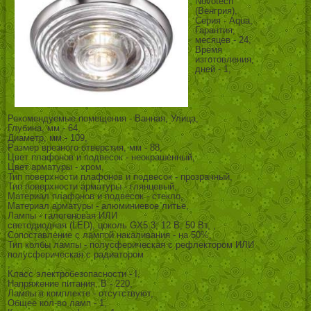
Novotech
(Венгрия),
Серия - Aqua,
Гарантия,
месяцев - 24,
Время
изготовления,
дней - 1,
Рекомендуемые помещения - Ванная, Улица,
Глубина, мм - 64,
Диаметр, мм - 109,
Размер врезного отверстия, мм - 88,
Цвет плафонов и подвесок - неокрашенный,
Цвет арматуры - хром,
Тип поверхности плафонов и подвесок - прозрачный,
Тип поверхности арматуры - глянцевый,
Материал плафонов и подвесок - стекло,
Материал арматуры - алюминиевое литье,
Лампы - галогеновая ИЛИ
светодиодная (LED), цоколь GX5.3; 12 В; 50 Вт, ,
Сопоставление с лампой накаливания - на 50%,
Тип колбы лампы - полусферическая с рефлектором ИЛИ
полусферическая с радиатором
,
Класс электробезопасности - I,
Напряжение питания, В - 220,
Лампы в комплекте - отсутствуют,
Общее кол-во ламп - 1,