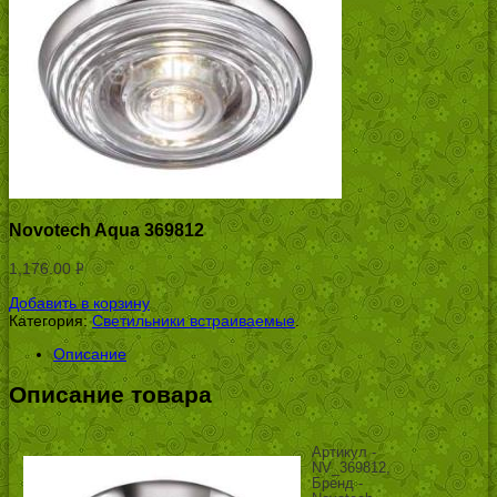
Novotech Aqua 369812
1,176.00
Р
УБ.
Добавить в корзину
Категория:
Светильники встраиваемые
.
Описание
Описание товара
Артикул -
NV_369812,
Бренд -