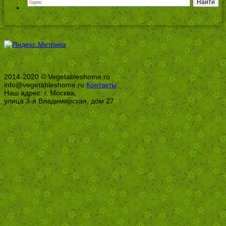
2014-2020 © Vegetableshome.ru
info@vegetableshome.ru
Контакты
Наш адрес: г. Москва,
улица 3-я Владимирская, дом 27