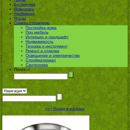
Кустарники
Инвентарь
Удобрения
Ягоды
Советы строителю
Постройка дома
Про мебель
Интерьер и ландшафт
Недвижимость
Техника и инструмент
Ремонт и отделка
Освещение и электричество
Стройматериал
Сантехника
Поиск →
<<< Назад в магазин