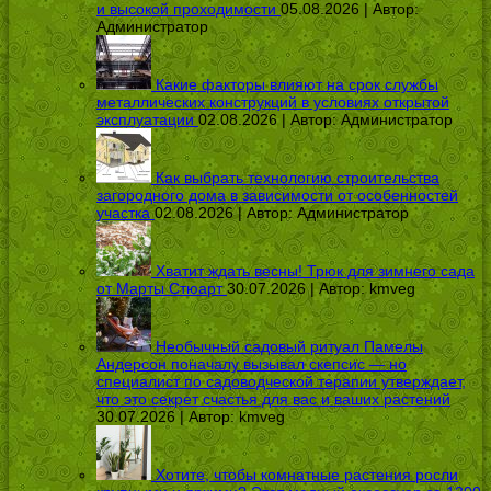
и высокой проходимости
05.08.2026 | Автор:
Администратор
Какие факторы влияют на срок службы
металлических конструкций в условиях открытой
эксплуатации
02.08.2026 | Автор:
Администратор
Как выбрать технологию строительства
загородного дома в зависимости от особенностей
участка
02.08.2026 | Автор:
Администратор
Хватит ждать весны! Трюк для зимнего сада
от Марты Стюарт
30.07.2026 | Автор:
kmveg
Необычный садовый ритуал Памелы
Андерсон поначалу вызывал скепсис — но
специалист по садоводческой терапии утверждает,
что это секрет счастья для вас и ваших растений
30.07.2026 | Автор:
kmveg
Хотите, чтобы комнатные растения росли