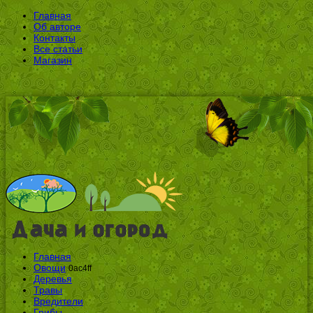
Главная
Об авторе
Контакты
Все статьи
Магазин
Главная
Овощи
0ac4ff
Деревья
Травы
Вредители
Грибы