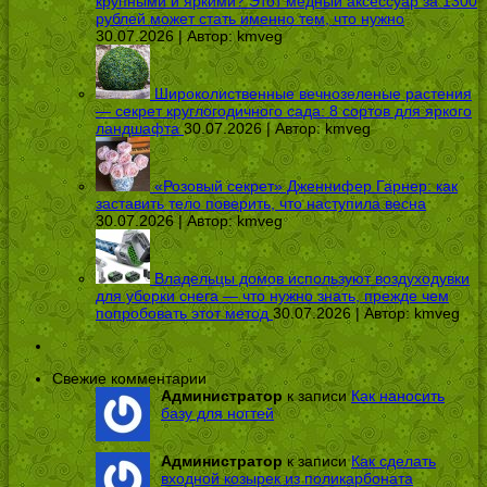
крупными и яркими? Этот медный аксессуар за 1300
рублей может стать именно тем, что нужно
30.07.2026 | Автор:
kmveg
Широколиственные вечнозеленые растения
— секрет круглогодичного сада: 8 сортов для яркого
ландшафта
30.07.2026 | Автор:
kmveg
«Розовый секрет» Дженнифер Гарнер: как
заставить тело поверить, что наступила весна
30.07.2026 | Автор:
kmveg
Владельцы домов используют воздуходувки
для уборки снега — что нужно знать, прежде чем
попробовать этот метод
30.07.2026 | Автор:
kmveg
Свежие комментарии
Администратор
к записи
Как наносить
базу для ногтей
Администратор
к записи
Как сделать
входной козырек из поликарбоната