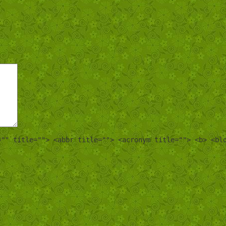
="" title=""> <abbr title=""> <acronym title=""> <b> <bl