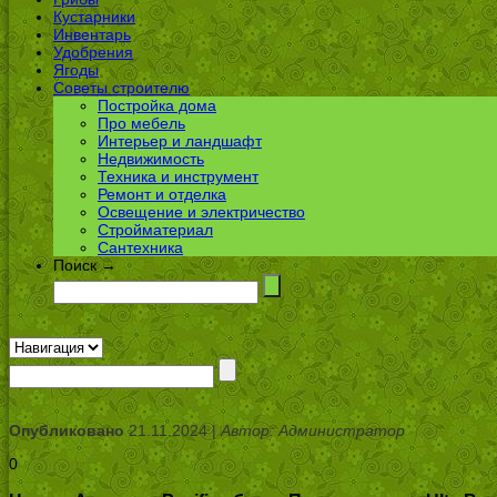
Кустарники
Инвентарь
Удобрения
Ягоды
Советы строителю
Постройка дома
Про мебель
Интерьер и ландшафт
Недвижимость
Техника и инструмент
Ремонт и отделка
Освещение и электричество
Стройматериал
Сантехника
Поиск →
Опубликовано
21.11.2024 |
Автор: Администратор
0