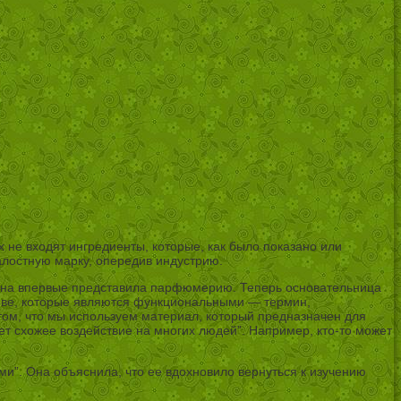
х не входят ингредиенты, которые, как было показано или
жалостную марку, опередив индустрию.
— она впервые представила парфюмерию. Теперь основательница
нове, которые являются функциональными — термин,
том, что мы используем материал, который предназначен для
ет схожее воздействие на многих людей”. Например, кто-то может
ми”. Она объяснила, что ее вдохновило вернуться к изучению