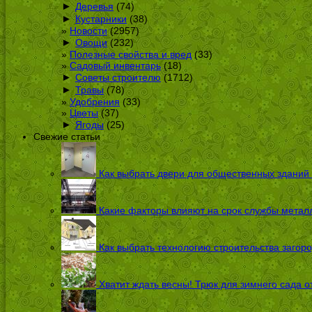
►
Деревья
(74)
►
Кустарники
(38)
Новости
(2957)
►
Овощи
(232)
Полезные свойства и вред
(33)
Садовый инвентарь
(18)
►
Советы строителю
(1712)
►
Травы
(78)
Удобрения
(33)
Цветы
(37)
►
Ягоды
(25)
Свежие статьи
Как выбрать двери для общественных зданий
Какие факторы влияют на срок службы металл
Как выбрать технологию строительства загоро
Хватит ждать весны! Трюк для зимнего сада 