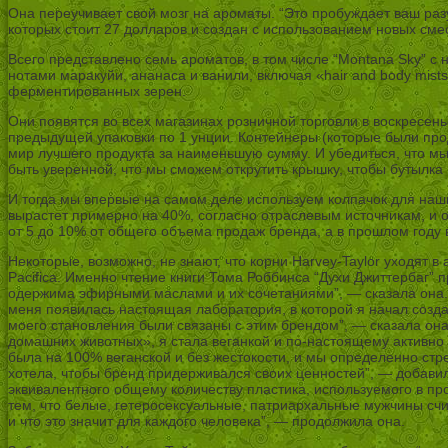
Она переучивает свой мозг на ароматы. “Это пробуждает ваш разу
которых стоит 27 долларов и создан с использованием новых с
Всего представлено семь ароматов, в том числе “Montana Sky” с н
нотами маракуйи, ананаса и ванили, включая «hair and body mist
ферментированных зерен.
Они появятся во всех магазинах розничной торговли в воскресень
предыдущей упаковки по 1 унции. Контейнеры (которые были про
мир лучшего продукта за наименьшую сумму. И убедиться, что мы
быть уверенной, что мы сможем открутить крышку, чтобы бутылка
И тогда мы впервые на самом деле используем колпачок для наши
вырастет примерно на 40%, согласно отраслевым источникам, и 
от 5 до 10% от общего объема продаж бренда, а в прошлом году
Некоторые, возможно, не знают, что корни Harvey-Taylor уходят 
Pacifica. Именно чтение книги Тома Роббинса “Духи Джиттербаг” 
одержима эфирными маслами и их сочетаниями”, — сказала она. “
меня появилась настоящая лаборатория, в которой я начал создав
моего становления были связаны с этим брендом”, — сказала она 
домашних животных», я стала веганкой и по-настоящему активно 
была на 100% веганской и без жестокости, и мы определенно стре
хотела, чтобы бренд придерживался своих ценностей”, — добавила 
эквивалентного общему количеству пластика, используемого в про
тем, что белые, гетеросексуальные, патриархальные мужчины сч
и что это значит для каждого человека”, — продолжила она.