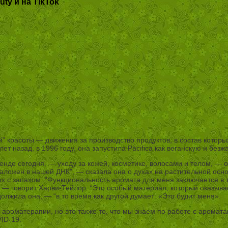
ty и на TikTok
” красоты — движения за производство продуктов, в состав которы
т назад, в 1996 году, она запустила Pacifica как веганскую и без
ренде сегодня, — уходу за кожей, косметике, волосами и телом, 
заложен в нашей ДНК”, — сказала она о духах на растительной ос
 с запахом. “Функциональность аромата для меня заключается в 
, — говорит Харви-Тейлор. “Это особый материал, который оказыва
должила она, — “в то время как другой думает: «Это будит меня».
ароматерапии, но это также то, что мы знаем по работе с аромата
VID-19.