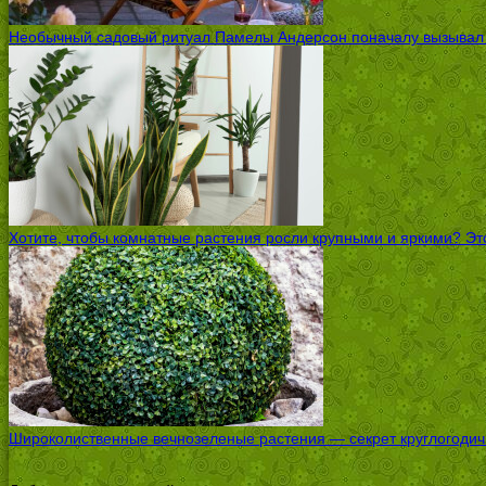
Необычный садовый ритуал Памелы Андерсон поначалу вызывал ск
Хотите, чтобы комнатные растения росли крупными и яркими? Это
Широколиственные вечнозеленые растения — секрет круглогодичн