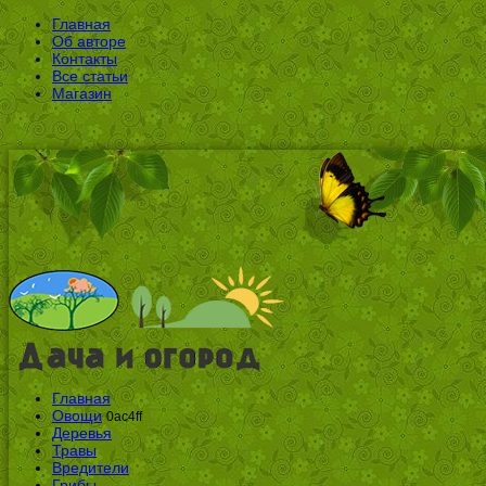
Главная
Об авторе
Контакты
Все статьи
Магазин
Главная
Овощи
0ac4ff
Деревья
Травы
Вредители
Грибы