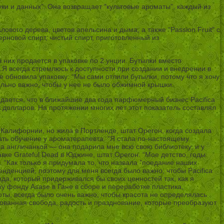
уки и данных”. Она возвращает “культовые ароматы”, каждый из
ового дерева, цветов апельсина и дыма, а также “Passion Fruit” с
ерновой спирт, чистый спирт, приготовленный из
 них продается в упаковке по 2 унции. Бутылки вместо
Я всегда стремлюсь к доступности при создании и внедрении в
 обновила упаковку: “Мы сами отлили бутылки, потому что я хочу
ельно важно, чтобы у нее не было обжимной крышки.
дается, что в ближайшие два года парфюмерный бизнес Pacifica
долларов. На протяжении многих лет этот показатель составлял
 Калифорнии, но жила в Портленде, штат Орегон, когда создала
чать обучение у ароматерапевта. “Я стала по-настоящему
а англичанкой — она подарила мне всю свою библиотеку, и у
вке Grateful Dead в Юджине, штат Орегон. “Мое детство, годы
 “Как только я придумала то, что назвала ”поедание наших
нденцией, поэтому для меня всегда было важно, чтобы Pacifica
нда, который придерживался бы своих ценностей так, как я
жку фонду Asase в Гане в сборе и переработке пластика,
соты, всегда было очень важно, чтобы красота не определялась
ованная свобода, радость и празднование, которые преобразуют