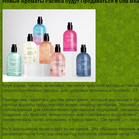
Новые Ароматы Pacifica будут Продаваться в Ulta Beau
Брук Харви-Тейлор, возможно, является крестной матерью “чистой
предположительно, вредны для здоровья человека и планеты. 27 ле
Прежде чем перейти к другим категориям, которые мы знаем о б
салона красоты представляет новую линейку ароматов. “Аромат 
используемый для обозначения чувственных ощущений, связанных
создания настроения, впечатления или позитивного воздействия”
почувствовать запах апельсина и представить: “Он яркий”, — про
Но с апельсином происходит то же самое. Это обычное явление в 
ароматов после того, как она на год потеряла обоняние из-за CO