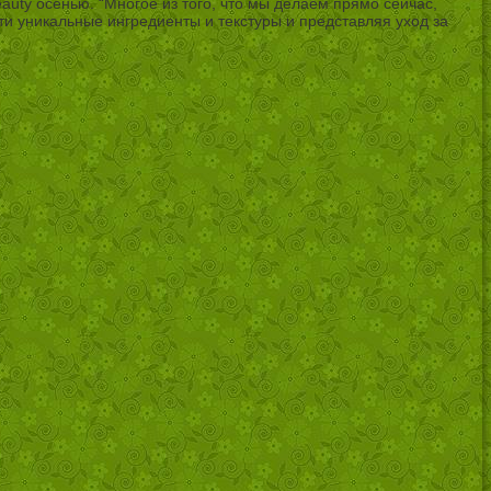
eauty осенью. “Многое из того, что мы делаем прямо сейчас,
эти уникальные ингредиенты и текстуры и представляя уход за