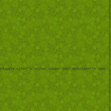
ockquote cite=""> <cite> <code> <del datetime=""> <em>