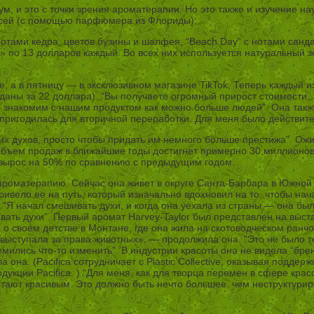
м, и это с точки зрения ароматерапии. Но это также и изучение на
месей (с помощью парфюмера из Флориды).
отами кедра, цветов бузины и шалфея, “Beach Day” с нотами сандал
s» по 13 долларов каждый. Во всех них используется натуральный з
е, а в пятницу — в эксклюзивном магазине TikTok. Теперь каждый из
даны за 22 доллара). “Вы получаете огромный прирост стоимости…
 знакомим с нашим продуктом как можно больше людей”. Она также
 пригодилась для вторичной переработки. Для меня было действит
х духов, просто чтобы придать им немного больше престижа”. Ожи
объем продаж в ближайшие годы достигнет примерно 30 миллионов 
 вырос на 50% по сравнению с предыдущим годом.
в ароматерапию. Сейчас она живет в округе Санта-Барбара в Южной
привело ее на путь, который изначально вдохновил на то, чтобы на
Я начал смешивать духи, и когда она уехала из страны — она был
ать духи”. Первый аромат Harvey-Taylor был представлен на выста
о своем детстве в Монтане, где она жила на скотоводческом ранчо.
выступала за права животных», — продолжила она. “Это не было те
мились что-то изменить”. В индустрии красоты она не видела “бре
она. (Pacifica сотрудничает с Plastic Collective, оказывая поддер
дукции Pacifica. ) “Для меня, как для творца перемен в сфере кра
итают красивым. Это должно быть нечто большее, чем неструктурир