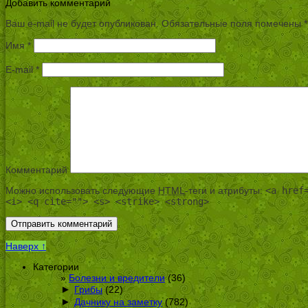
Добавить комментарий
Ваш e-mail не будет опубликован.
Обязательные поля помечены
*
Имя
*
E-mail
*
Комментарий
Можно использовать следующие
HTML
-теги и атрибуты:
<a href
<i> <q cite=""> <s> <strike> <strong>
Наверх ↑
Категории
Болезни и вредители
(36)
►
Грибы
(22)
►
Дачнику на заметку
(782)