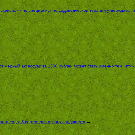
епсис — но специалист по садоводческой терапии утверждает, что
т медный аксессуар за 1300 рублей может стать именно тем, что 
ого сада: 8 сортов для яркого ландшафта
→