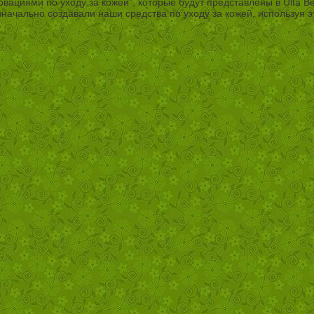
овациями по уходу за кожей”, которые будут представлены в Ulta B
значально создавали наши средства по уходу за кожей, используя 