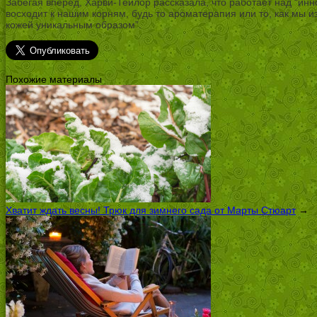
Забегая вперед, Харви-Тейлор рассказала, что работает над “инн
восходит к нашим корням, будь то ароматерапия или то, как мы и
кожей уникальным образом”.
Похожие материалы
Хватит ждать весны! Трюк для зимнего сада от Марты Стюарт
→