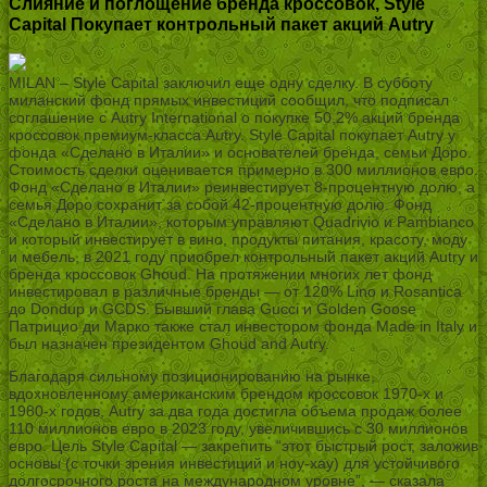
Слияние и поглощение бренда кроссовок, Style
Capital Покупает контрольный пакет акций Autry
MILAN – Style Capital заключил еще одну сделку. В субботу
миланский фонд прямых инвестиций сообщил, что подписал
соглашение с Autry International о покупке 50,2% акций бренда
кроссовок премиум-класса Autry. Style Capital покупает Autry у
фонда «Сделано в Италии» и основателей бренда, семьи Доро.
Стоимость сделки оценивается примерно в 300 миллионов евро.
Фонд «Сделано в Италии» реинвестирует 8-процентную долю, а
семья Доро сохранит за собой 42-процентную долю. Фонд
«Сделано в Италии», которым управляют Quadrivio и Pambianco
и который инвестирует в вино, продукты питания, красоту, моду
и мебель, в 2021 году приобрел контрольный пакет акций Autry и
бренда кроссовок Ghoud. На протяжении многих лет фонд
инвестировал в различные бренды — от 120% Lino и Rosantica
до Dondup и GCDS. Бывший глава Gucci и Golden Goose
Патрицио ди Марко также стал инвестором фонда Made in Italy и
был назначен президентом Ghoud and Autry.
Благодаря сильному позиционированию на рынке,
вдохновленному американским брендом кроссовок 1970-х и
1980-х годов, Autry за два года достигла объема продаж более
110 миллионов евро в 2023 году, увеличившись с 30 миллионов
евро. Цель Style Capital — закрепить “этот быстрый рост, заложив
основы (с точки зрения инвестиций и ноу-хау) для устойчивого
долгосрочного роста на международном уровне”, — сказала