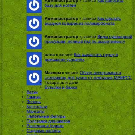
Администратор
к записи
Как наносить
базу для ногтей
Администратор
к записи
Как сделать
входной козырек из поликарбоната
Администратор
к записи
Виды сувенирной
продукции: полный гид по ассортименту
алла
к записи
Как вырастить грушу в
домашних условиях
Максим
к записи
Обзор ассортимента
столешниц для кухни от компании МАЕРСС
Товары для дачи
Бутылки и банки
Ветки
Гамаки
Зелень
Коптильни
Мангалы
Напольные фигуры
Подставки для цветов
Растения в горшке
Садовые наборы