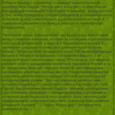
Роберта Беналья, основатель и главный исполнительный
директор Style Capital. “Мечта, как и в случае с Golden Goose
[предыдущей компанией Style Capital investment], всегда состоит
в том, чтобы определить продукт-победитель и превратить его в
культовый бренд, инвестировать в рассказывание историй и
повышение узнаваемости бренда, никогда не пренебрегая
инновациями.
Располагая этими помещениями, мы будем рады внести свой
вклад в развитие компании, которая за последние годы показала
себя такой динамичной, и вместе с основателями помочь в
написании следующей главы этой замечательной истории
успеха”. Услугами Autry пользуются около 750 мультибрендовых
бутиков в Италии и за рубежом, в основном в Европе, а ее
цифровой канал обеспечивает около 20% продаж. Соглашение
положит начало расширению розничной торговли в Италии и за
ее пределами, включая открытие более 20 монобрендовых
магазинов в ключевых элитных местах, продолжение развития
цифровых каналов и консолидацию оптовой дистрибуции на
международном уровне. “Для нас огромное удовольствие
получить поддержку от такого престижного партнера, как Style
Capital, чьи обширные знания отрасли, прочные долгосрочные
стратегические отношения с международными партнерами и
успешный инвестиционный опыт помогут Autry укрепить свое
международное развитие и запустить надежный план развития
розничной торговли”, — сказал Марко Доро, соучредитель
компании Autry.