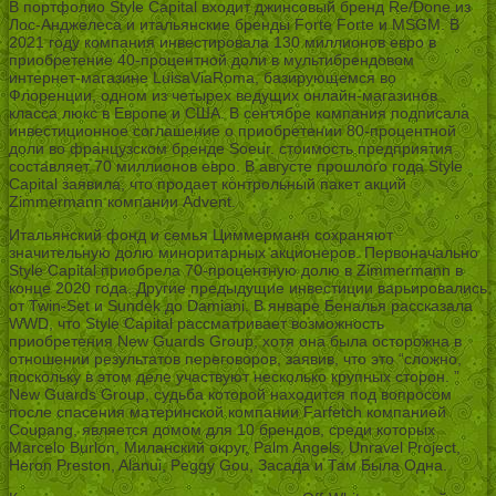
В портфолио Style Capital входит джинсовый бренд Re/Done из
Лос-Анджелеса и итальянские бренды Forte Forte и MSGM. В
2021 году компания инвестировала 130 миллионов евро в
приобретение 40-процентной доли в мультибрендовом
интернет-магазине LuisaViaRoma, базирующемся во
Флоренции, одном из четырех ведущих онлайн-магазинов
класса люкс в Европе и США. В сентябре компания подписала
инвестиционное соглашение о приобретении 80-процентной
доли во французском бренде Soeur. стоимость предприятия
составляет 70 миллионов евро. В августе прошлого года Style
Capital заявила, что продает контрольный пакет акций
Zimmermann компании Advent.
Итальянский фонд и семья Циммерманн сохраняют
значительную долю миноритарных акционеров. Первоначально
Style Capital приобрела 70-процентную долю в Zimmermann в
конце 2020 года. Другие предыдущие инвестиции варьировались
от Twin-Set и Sundek до Damiani. В январе Беналья рассказала
WWD, что Style Capital рассматривает возможность
приобретения New Guards Group, хотя она была осторожна в
отношении результатов переговоров, заявив, что это “сложно,
поскольку в этом деле участвуют несколько крупных сторон. ”
New Guards Group, судьба которой находится под вопросом
после спасения материнской компании Farfetch компанией
Coupang, является домом для 10 брендов, среди которых
Marcelo Burlon, Миланский округ, Palm Angels, Unravel Project,
Heron Preston, Alanui, Peggy Gou, Засада и Там Была Одна.