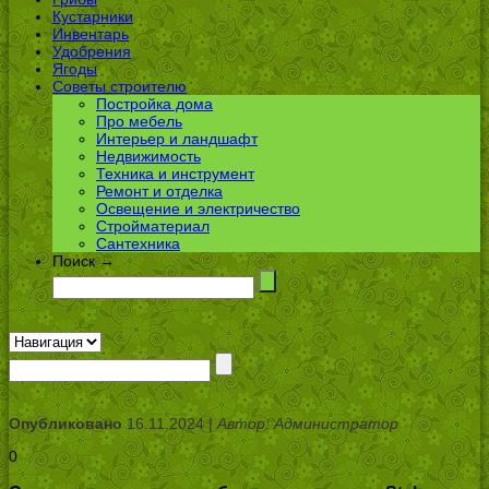
Кустарники
Инвентарь
Удобрения
Ягоды
Советы строителю
Постройка дома
Про мебель
Интерьер и ландшафт
Недвижимость
Техника и инструмент
Ремонт и отделка
Освещение и электричество
Стройматериал
Сантехника
Поиск →
Опубликовано
16.11.2024 |
Автор: Администратор
0