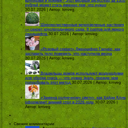
крупными и яркими? Этот медный аксессуар за 1300
рублей может стать именно тем, что нужно
30.07.2026 | Автор:
kmveg
Широколиственные вечнозеленые растения
— секрет круглогодичного сада: 8 сортов для яркого
ландшафта
30.07.2026 | Автор:
kmveg
«Розовый секрет» Дженнифер Гарнер: как
заставить тело поверить, что наступила весна
30.07.2026 | Автор:
kmveg
Владельцы домов используют воздуходувки
для уборки снега — что нужно знать, прежде чем
попробовать этот метод
30.07.2026 | Автор:
kmveg
«Замена солнечному свету»: как Хайди Клум
оформляет зимний стол в 2026 году
30.07.2026 |
Автор:
kmveg
Свежие комментарии