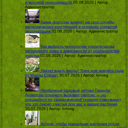
и высокой проходимости
05.08.2026 | Автор:
Администратор
Какие факторы влияют на срок службы
металлических конструкций в условиях открытой
эксплуатации
02.08.2026 | Автор:
Администратор
Как выбрать технологию строительства
загородного дома в зависимости от особенностей
участка
02.08.2026 | Автор:
Администратор
Хватит ждать весны! Трюк для зимнего сада
от Марты Стюарт
30.07.2026 | Автор:
kmveg
Необычный садовый ритуал Памелы
Андерсон поначалу вызывал скепсис — но
специалист по садоводческой терапии утверждает,
что это секрет счастья для вас и ваших растений
30.07.2026 | Автор:
kmveg
Хотите, чтобы комнатные растения росли