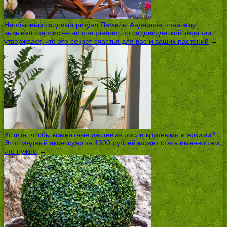
Необычный садовый ритуал Памелы Андерсон поначалу
вызывал скепсис — но специалист по садоводческой терапии
утверждает, что это секрет счастья для вас и ваших растений
→
Хотите, чтобы комнатные растения росли крупными и яркими?
Этот медный аксессуар за 1300 рублей может стать именно тем,
что нужно
→