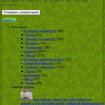
datetime=""> <em> <i> <q cite=""> <s> <strike>
<strong>
Наверх ↑
Категории
Болезни и вредители
(36)
►
Грибы
(22)
►
Дачнику на заметку
(782)
►
Деревья
(74)
►
Кустарники
(38)
Новости
(2957)
►
Овощи
(232)
Полезные свойства и вред
(33)
Садовый инвентарь
(18)
►
Советы строителю
(1712)
►
Травы
(78)
Удобрения
(33)
Цветы
(37)
►
Ягоды
(25)
Свежие статьи
Как выбрать двери для общественных
зданий с учётом требований пожарной безопасности