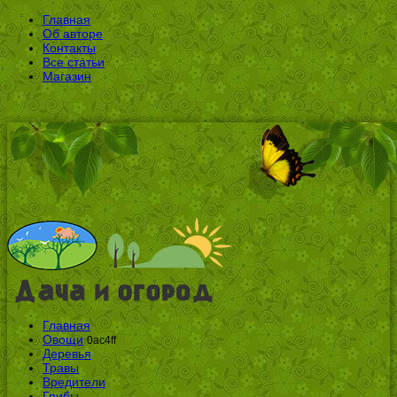
Главная
Об авторе
Контакты
Все статьи
Магазин
Главная
Овощи
0ac4ff
Деревья
Травы
Вредители
Грибы