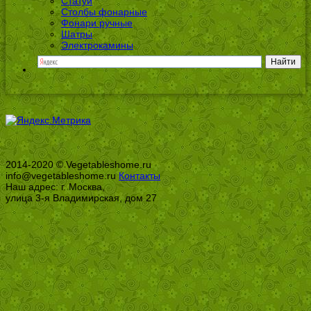
Статуи
Столбы фонарные
Фонари ручные
Шатры
Электрокамины
2014-2020 © Vegetableshome.ru
info@vegetableshome.ru
Контакты
Наш адрес: г. Москва,
улица 3-я Владимирская, дом 27