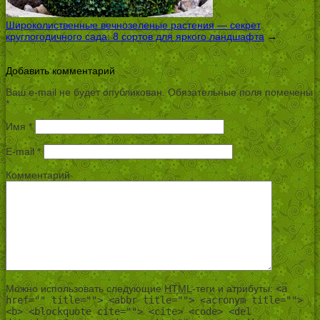
Широколиственные вечнозеленые растения — секрет
круглогодичного сада: 8 сортов для яркого ландшафта
→
Добавить комментарий
Ваш e-mail не будет опубликован.
Обязательные поля помечены
*
Имя
*
E-mail
*
Комментарий
Можно использовать следующие
HTML
-теги и атрибуты:
<a
href="" title=""> <abbr title=""> <acronym title="">
<b> <blockquote cite=""> <cite> <code> <del