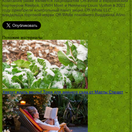
Компания также является лицензиатом Off-White и европейским
партнером Reebok. LVMH Moet и Hennessy Louis Vuitton в 2021
году приобрели контрольный пакет акций Off-White LLC,
владельца торговой марки Off-White покойного Вирджила Абло.
Похожие материалы
Хватит ждать весны! Трюк для зимнего сада от Марты Стюарт
→