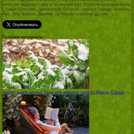
качестве ведущего шоу в четвертый раз. В списке ведущих были
Стивен Спилберг, Дженнифер Лоуренс, Ариана Гранде, Мишель
Йео, Аль Пачино, Джейми Ли Кертис и многие другие.
Похожие материалы
Хватит ждать весны! Трюк для зимнего сада от Марты Стюарт
→