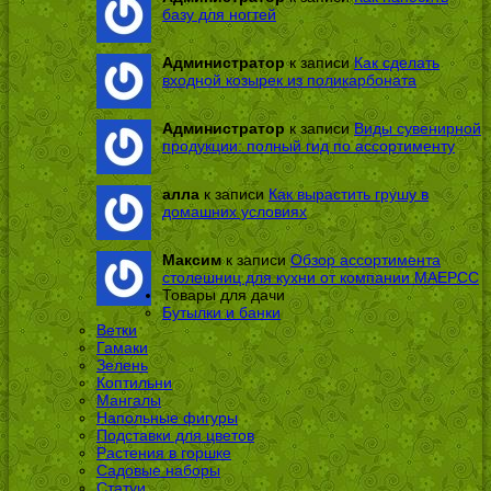
базу для ногтей
Администратор
к записи
Как сделать
входной козырек из поликарбоната
Администратор
к записи
Виды сувенирной
продукции: полный гид по ассортименту
алла
к записи
Как вырастить грушу в
домашних условиях
Максим
к записи
Обзор ассортимента
столешниц для кухни от компании МАЕРСС
Товары для дачи
Бутылки и банки
Ветки
Гамаки
Зелень
Коптильни
Мангалы
Напольные фигуры
Подставки для цветов
Растения в горшке
Садовые наборы
Статуи