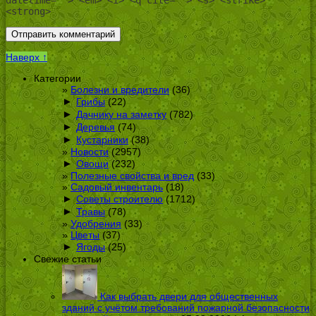
<strong>
Наверх ↑
Категории
Болезни и вредители
(36)
►
Грибы
(22)
►
Дачнику на заметку
(782)
►
Деревья
(74)
►
Кустарники
(38)
Новости
(2957)
►
Овощи
(232)
Полезные свойства и вред
(33)
Садовый инвентарь
(18)
►
Советы строителю
(1712)
►
Травы
(78)
Удобрения
(33)
Цветы
(37)
►
Ягоды
(25)
Свежие статьи
Как выбрать двери для общественных
зданий с учётом требований пожарной безопасности