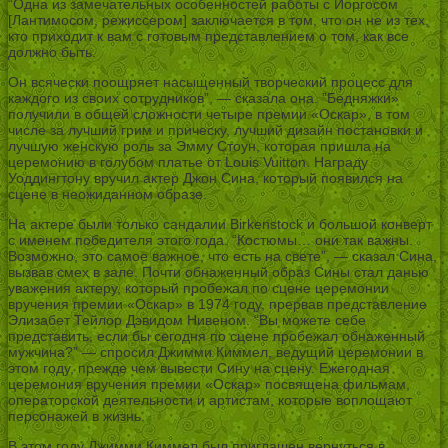
“Одна из замечательных особенностей работы с Йоргосом
[Лантимосом, режиссером] заключается в том, что он не из тех,
кто приходит к вам с готовым представлением о том, как все
должно быть.
Он всячески поощряет насыщенный творческий процесс для
каждого из своих сотрудников”, — сказала она. ”Бедняжки»
получили в общей сложности четыре премии «Оскар», в том
числе за лучший грим и прическу, лучший дизайн постановки и
лучшую женскую роль за Эмму Стоун, которая пришла на
церемонию в голубом платье от Louis Vuitton. Награду
Уоддингтону вручил актер Джон Сина, который появился на
сцене в неожиданном образе.
На актере были только сандалии Birkenstock и большой конверт
с именем победителя этого года. “Костюмы… они так важны.
Возможно, это самое важное, что есть на свете”, — сказал Сина,
вызвав смех в зале. Почти обнаженный образ Сины стал данью
уважения актеру, который пробежал по сцене церемонии
вручения премии «Оскар» в 1974 году, прервав представление
Элизабет Тейлор Дэвидом Нивеном. “Вы можете себе
представить, если бы сегодня по сцене пробежал обнаженный
мужчина?” — спросил Джимми Киммел, ведущий церемонии в
этом году, прежде чем вывести Сину на сцену. Ежегодная
церемония вручения премии «Оскар» посвящена фильмам,
операторской деятельности и артистам, которые воплощают
персонажей в жизнь.
В этом году Джимми Киммел был приглашен вернуться в