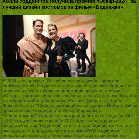
Холли Уоддингтон получила премию «Оскар-2024″ за
лучший дизайн костюмов за фильм «Бедняжки».
В 2024 году премию “Оскар” за лучший дизайн костюмов
получила Холли Уоддингтон за фильм «Бедняжки». Уоддингтон
получила свою статуэтку на церемонии вручения премии
«Оскар», состоявшейся в воскресенье в Лос-Анджелесе. В своей
категории дизайнер опередила Жаклин Дюрран за “Барби”,
Жаклин Уэст за “Убийц с цветочной луны”, Джанти Йейтс и Дэйва
Кроссмана за “Наполеона” и Эллен Мирохник за
“Оппенгеймера”. Уоддингтон, которая работала в “Леди Макбет”
в 2016 году и “Боевом коне” в 2011 году, поблагодарила
актерский состав “Бедняжек” за то, что они надели все, что она
им подарила. В предыдущем интервью WWD Уоддингтон
описала свою работу в “Бедняжках” как работу своей мечты.