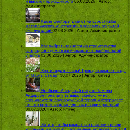
и высокой проходимости
05.08.2026 | Автор:
Администратор
Какие факторы влияют на срок службы
металлических конструкций в условиях открытой
эксплуатации
02.08.2026 | Автор:
Администратор
Как выбрать технологию строительства
загородного дома в зависимости от особенностей
участка
02.08.2026 | Автор:
Администратор
Хватит ждать весны! Трюк для зимнего сада
от Марты Стюарт
30.07.2026 | Автор:
kmveg
Необычный садовый ритуал Памелы
Андерсон поначалу вызывал скепсис — но
специалист по садоводческой терапии утверждает,
что это секрет счастья для вас и ваших растений
30.07.2026 | Автор:
kmveg
Хотите, чтобы комнатные растения росли
крупными и яркими? Этот медный аксессуар за 1300