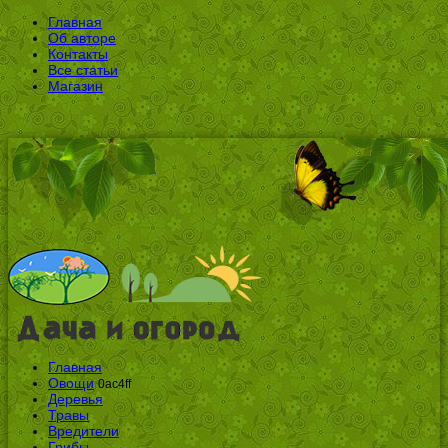
Главная
Об авторе
Контакты
Все статьи
Магазин
Главная
Овощи
0ac4ff
Деревья
Травы
Вредители
Грибы