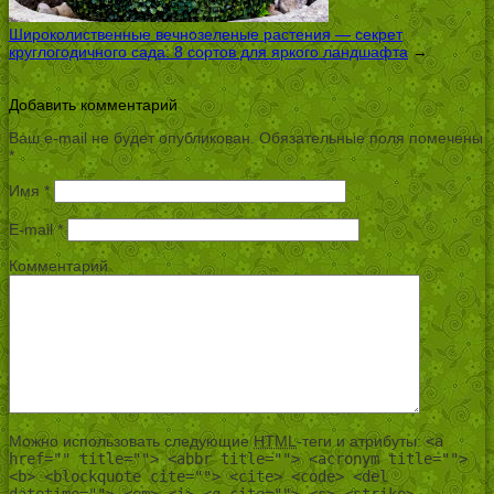
Широколиственные вечнозеленые растения — секрет
круглогодичного сада: 8 сортов для яркого ландшафта
→
Добавить комментарий
Ваш e-mail не будет опубликован.
Обязательные поля помечены
*
Имя
*
E-mail
*
Комментарий
Можно использовать следующие
HTML
-теги и атрибуты:
<a
href="" title=""> <abbr title=""> <acronym title="">
<b> <blockquote cite=""> <cite> <code> <del
datetime=""> <em> <i> <q cite=""> <s> <strike>