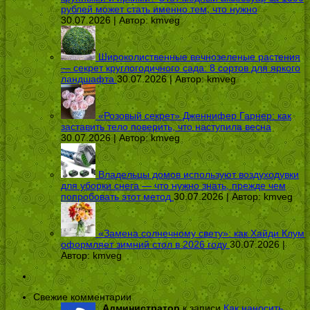
рублей может стать именно тем, что нужно
30.07.2026 | Автор:
kmveg
Широколиственные вечнозеленые растения
— секрет круглогодичного сада: 8 сортов для яркого
ландшафта
30.07.2026 | Автор:
kmveg
«Розовый секрет» Дженнифер Гарнер: как
заставить тело поверить, что наступила весна
30.07.2026 | Автор:
kmveg
Владельцы домов используют воздуходувки
для уборки снега — что нужно знать, прежде чем
попробовать этот метод
30.07.2026 | Автор:
kmveg
«Замена солнечному свету»: как Хайди Клум
оформляет зимний стол в 2026 году
30.07.2026 |
Автор:
kmveg
Свежие комментарии
Администратор
к записи
Как наносить