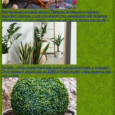
Необычный садовый ритуал Памелы Андерсон поначалу
вызывал скепсис — но специалист по садоводческой терапии
утверждает, что это секрет счастья для вас и ваших растений
→
Хотите, чтобы комнатные растения росли крупными и яркими?
Этот медный аксессуар за 1300 рублей может стать именно тем,
что нужно
→