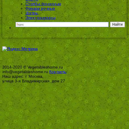
Столбы фонарные
Фонари ручные
Шатры
Электрокамины
2014-2020 © Vegetableshome.ru
info@vegetableshome.ru
Контакты
Наш адрес: г. Москва,
улица 3-я Владимирская, дом 27