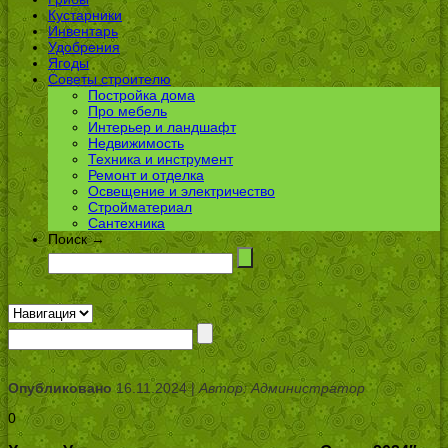
Кустарники
Инвентарь
Удобрения
Ягоды
Советы строителю
Постройка дома
Про мебель
Интерьер и ландшафт
Недвижимость
Техника и инструмент
Ремонт и отделка
Освещение и электричество
Стройматериал
Сантехника
Поиск →
Опубликовано
16.11.2024 |
Автор: Администратор
0