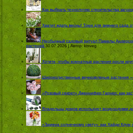
Как выбрать технологию строительства загоро
Хватит ждать весны! Трюк для зимнего сада 
Необычный садовый ритуал Памелы Андерсон п
растений
30.07.2026 | Автор:
kmveg
Хотите, чтобы комнатные растения росли кру
Широколиственные вечнозеленые растения — 
«Розовый секрет» Дженнифер Гарнер: как заст
Владельцы домов используют воздуходувки дл
«Замена солнечному свету»: как Хайди Клум 