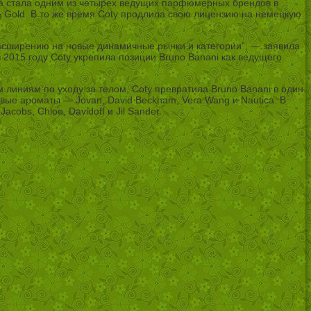
а стала одним из четырех ведущих парфюмерных брендов в
 Gold. В то же время Coty продлила свою лицензию на немецкую
асширению на новые динамичные рынки и категории”, — заявила
 2015 году Coty укрепила позиции Bruno Banani как ведущего
линиям по уходу за телом, Coty превратила Bruno Banani в один
вые ароматы — Jovan, David Beckham, Vera Wang и Nautica. В
cobs, Chloe, Davidoff и Jil Sander.