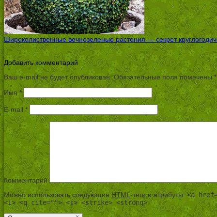
Широколиственные вечнозеленые растения — секрет круглогодичн
Добавить комментарий
Ваш e-mail не будет опубликован.
Обязательные поля помечены
*
Имя
*
E-mail
*
Комментарий
Можно использовать следующие
HTML
-теги и атрибуты:
<a href
<i> <q cite=""> <s> <strike> <strong>