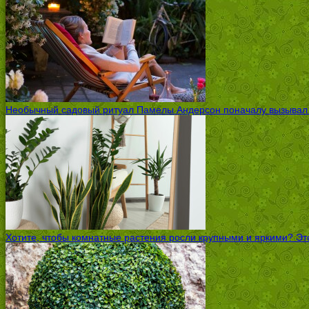
Необычный садовый ритуал Памелы Андерсон поначалу вызывал ск
Хотите, чтобы комнатные растения росли крупными и яркими? Это