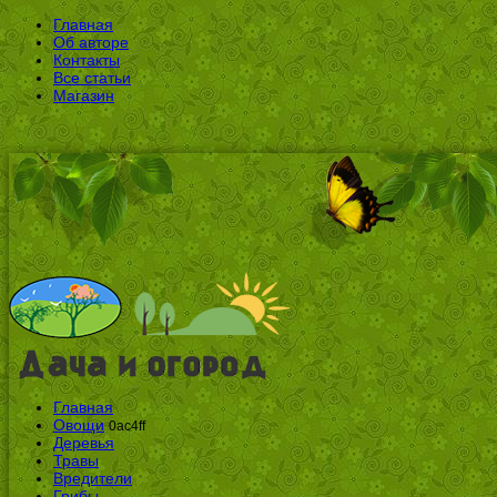
Главная
Об авторе
Контакты
Все статьи
Магазин
Главная
Овощи
0ac4ff
Деревья
Травы
Вредители
Грибы