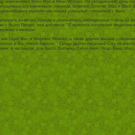
ду компаниями Mexx Man и Mexx Woman. На сегодняшний день он
ыпущенных ограниченным тиражом, включая Summer Bliss и Black &
ды дальнейшему укреплению наших успешных отношений с Mexx.
ускорить развитие бренда и реализовать амбициозные планы по р
е с Bruno Banani, она добавила: “С момента получения лицензии в
 мужчин и женщин.
ак Loyal Man и Magnetic Woman, а также другим весьма успешным 
люксе и Восточной Европе. ” Среди других лицензий Coty на массо
 в частности, для Gucci, Burberry, Calvin Klein, Hugo Boss, Marc Ja