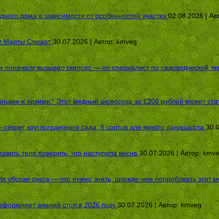
дного дома в зависимости от особенностей участка
02.08.2026 | Ав
от Марты Стюарт
30.07.2026 | Автор:
kmveg
оначалу вызывал скепсис — но специалист по садоводческой терап
пными и яркими? Этот медный аксессуар за 1300 рублей может стат
секрет круглогодичного сада: 8 сортов для яркого ландшафта
30.
авить тело поверить, что наступила весна
30.07.2026 | Автор:
kmv
я уборки снега — что нужно знать, прежде чем попробовать этот м
оформляет зимний стол в 2026 году
30.07.2026 | Автор:
kmveg