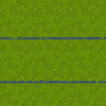
епсис — но специалист по садоводческой терапии утверждает, что
т медный аксессуар за 1300 рублей может стать именно тем, что 