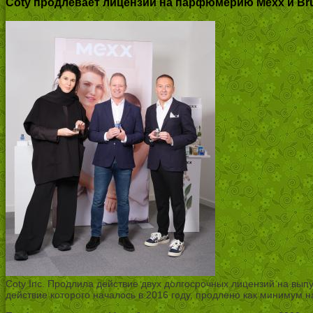
Coty продлевает лицензии на парфюмерию Mexx и Br
Coty Inc. Продлила действие двух долгосрочных лицензий на в
действие которого началось в 2016 году, продлено как минимум 