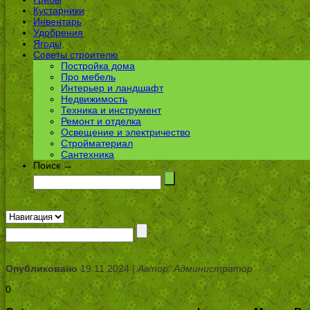
Кустарники
Инвентарь
Удобрения
Ягоды
Советы строителю
Постройка дома
Про мебель
Интерьер и ландшафт
Недвижимость
Техника и инструмент
Ремонт и отделка
Освещение и электричество
Стройматериал
Сантехника
Поиск →
Опубликовано
19.11.2024 |
Автор: Администратор
0