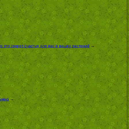
 это секрет счастья для вас и ваших растений
→
нужно
→