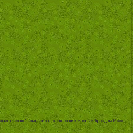
 косметической компании с голландским модным брендом Mexx,