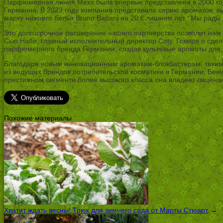
Парфюмерная линия Mexx была впервые представлена в 2000 го
Германии. В 2023 году компания представила серию ароматов, в
марку нижнего белья Bruno Banani на 20 с лишним лет. “Мы ра
Это долгосрочное расширение нашего партнерства позволит нам 
Сью Наби, главный исполнительный директор Coty. Говоря о сделк
парфюмерного бренда Германии, создав культовые ароматы для
Благодаря новым инновационным ароматам-блокбастерам, таким к
из ведущих брендов потребительской косметики в Германии, Бени
престижном сегменте более высокого класса она владеет лицензиями,
Похожие материалы
Хватит ждать весны! Трюк для зимнего сада от Марты Стюарт
→