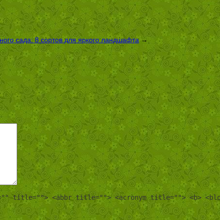
ого сада: 8 сортов для яркого ландшафта
→
="" title=""> <abbr title=""> <acronym title=""> <b> <bl