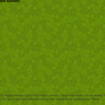
uno Banani
ыпуск парфюмерии для массового рынка. Лицензионное соглашение
на 25 лет и распространяется на все ароматы и одеколоны Mexx.