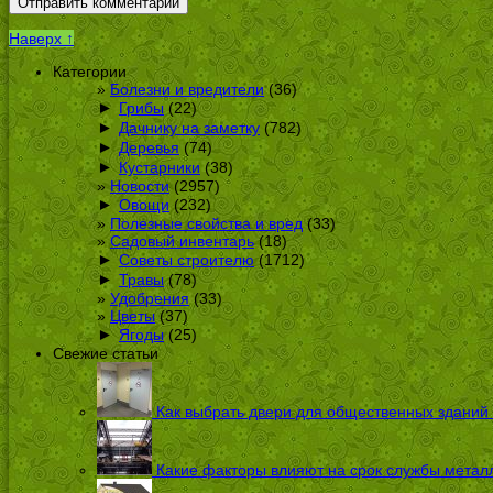
Наверх ↑
Категории
Болезни и вредители
(36)
►
Грибы
(22)
►
Дачнику на заметку
(782)
►
Деревья
(74)
►
Кустарники
(38)
Новости
(2957)
►
Овощи
(232)
Полезные свойства и вред
(33)
Садовый инвентарь
(18)
►
Советы строителю
(1712)
►
Травы
(78)
Удобрения
(33)
Цветы
(37)
►
Ягоды
(25)
Свежие статьи
Как выбрать двери для общественных зданий
Какие факторы влияют на срок службы металл