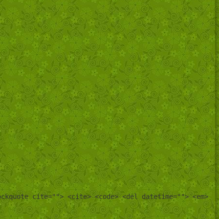
ockquote cite=""> <cite> <code> <del datetime=""> <em>