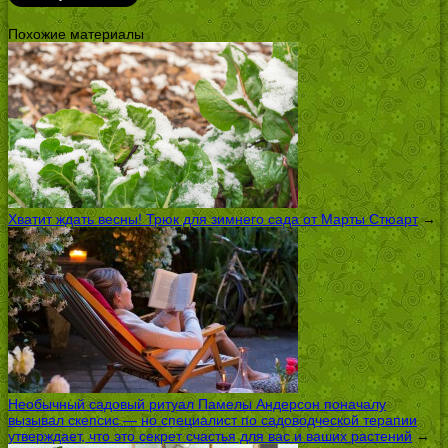
Похожие материалы
Хватит ждать весны! Трюк для зимнего сада от Марты Стюарт
→
Необычный садовый ритуал Памелы Андерсон поначалу
вызывал скепсис — но специалист по садоводческой терапии
утверждает, что это секрет счастья для вас и ваших растений
→