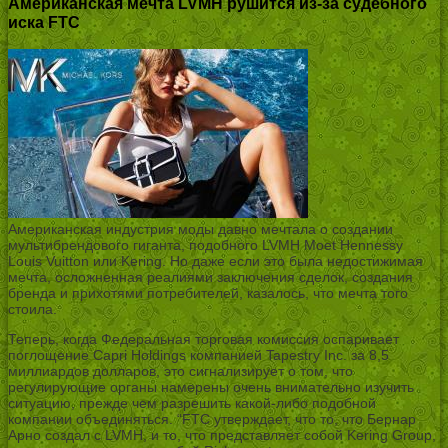
Американская мечта LVMH рушится из-за судебного
иска FTC
Американская индустрия моды давно мечтала о создании
мультибрендового гиганта, подобного LVMH Moet Hennessy
Louis Vuitton или Kering. Но даже если это была недостижимая
мечта, осложненная реалиями заключения сделок, создания
бренда и прихотями потребителей, казалось, что мечта того
стоила.
Теперь, когда Федеральная торговая комиссия оспаривает
поглощение Capri Holdings компанией Tapestry Inc. за 8,5
миллиардов долларов, это сигнализирует о том, что
регулирующие органы намерены очень внимательно изучить
ситуацию, прежде чем разрешить какой-либо подобной
компании объединяться. “FTC утверждает, что то, что Бернар
Арно создал с LVMH, и то, что представляет собой Kering Group,