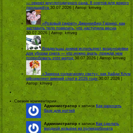
— секрет круглогодичного сада: 8 сортов для яркого
ландшафта
30.07.2026 | Автор:
kmveg
«Розовый секрет» Дженнифер Гарнер: как
заставить тело поверить, что наступила весна
30.07.2026 | Автор:
kmveg
Владельцы домов используют воздуходувки
для уборки снега — что нужно знать, прежде чем
попробовать этот метод
30.07.2026 | Автор:
kmveg
«Замена солнечному свету»: как Хайди Клум
оформляет зимний стол в 2026 году
30.07.2026 |
Автор:
kmveg
Свежие комментарии
Администратор
к записи
Как наносить
базу для ногтей
Администратор
к записи
Как сделать
входной козырек из поликарбоната