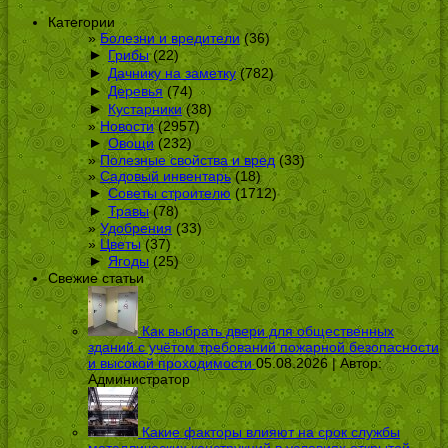
Категории
Болезни и вредители
(36)
►
Грибы
(22)
►
Дачнику на заметку
(782)
►
Деревья
(74)
►
Кустарники
(38)
Новости
(2957)
►
Овощи
(232)
Полезные свойства и вред
(33)
Садовый инвентарь
(18)
►
Советы строителю
(1712)
►
Травы
(78)
Удобрения
(33)
Цветы
(37)
►
Ягоды
(25)
Свежие статьи
Как выбрать двери для общественных
зданий с учётом требований пожарной безопасности
и высокой проходимости
05.08.2026 | Автор:
Администратор
Какие факторы влияют на срок службы
металлических конструкций в условиях открытой