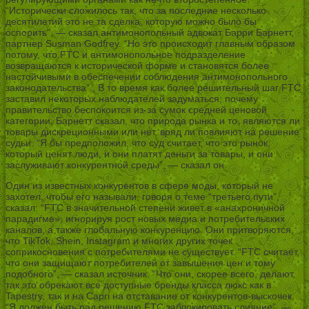
“Исторически сложилось так, что за последние несколько
десятилетий это не та сделка, которую можно было бы
оспорить”, — сказал антимонопольный адвокат Барри Барнетт,
партнер Susman Godfrey. “Но это происходит главным образом
потому, что FTC и антимонопольное подразделение
возвращаются к исторической форме и становятся более
настойчивыми в обеспечении соблюдения антимонопольного
законодательства”., В то время как более решительный шаг FTC
заставил некоторых наблюдателей задуматься, почему
правительство беспокоится из-за сумок средней ценовой
категории, Барнетт сказал, что природа рынка и то, являются ли
товары дискреционными или нет, вряд ли повлияют на решение
судьи. “Я бы предположил, что суд считает, что это рынок,
который ценят люди, и они платят деньги за товары, и они
заслуживают конкурентной среды”, — сказал он.
Один из известных конкурентов в сфере моды, который не
захотел, чтобы его называли, говоря о теме “третьего пути”,
сказал: “FTC в значительной степени живет в «анахроничной
парадигме», игнорируя рост новых медиа и потребительских
каналов, а также глобальную конкуренцию. Они притворяются,
что TikTok, Shein, Instagram и многих других точек
соприкосновения с потребителями не существует. “FTC считает,
что они защищают потребителей от завышения цен и тому
подобного”, — сказал источник. “Что они, скорее всего, делают,
так это обрекают все доступные бренды класса люкс как в
Tapestry, так и на Capri на отставание от конкурентов-выскочек.
“Я должен быть рад решению FTC заблокировать слияние”, —