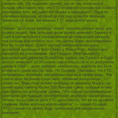
сказали они. “На практике, однако, это не так, поскольку я
больше обеспокоен тем, что FTC блокирует слияния без полного
понимания того, как работает бизнес и коммерция”. Один из
ключевых вопросов, который до сих пор остается неясным,
заключается в том, как именно FTC определяет рынок.
Термин “доступная роскошь” может означать разные вещи для
разных людей. Чем большую долю рынка занимают Tapestry и
Capri в соответствии с определением регулирующих органов,
тем больше вероятность того, что сделка будет заблокирована.
Как бы то ни было, Coach считают изобретателем идеи
доступной роскоши, и Кейт Спейд и Майкл Корс, безусловно,
являются ее участниками. Нил Сондерс (Neil Saunders),
управляющий директор GlobalData, сказал, что Tapestry и Capri
вместе занимают 10,3% рынка сумок класса люкс по доступным
ценам в США — доля, которая, несомненно, выросла бы, если
исключить сумки класса люкс. Но Сондерс утверждал, что FTC
неправильно понимает, как работает рынок в сфере моды. “На
самом деле на рынке существует огромная конкуренция”, —
сказал он. “Вам стоит только пройтись по магазину Macy’s.. на
рынке представлено более 100 брендов сумок, которые можно
приобрести на доступном уровне. “Это служит сдерживающим
фактором для будущих приобретений, особенно масштабных,
потому что на самом деле FTC дала понять, что ей не нравится
создание более крупных конгломератов”, — сказал Сондерс.
“FTC становится своего рода проблемой для американских
компаний.