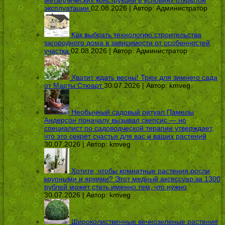
эксплуатации
02.08.2026 | Автор:
Администратор
Как выбрать технологию строительства
загородного дома в зависимости от особенностей
участка
02.08.2026 | Автор:
Администратор
Хватит ждать весны! Трюк для зимнего сада
от Марты Стюарт
30.07.2026 | Автор:
kmveg
Необычный садовый ритуал Памелы
Андерсон поначалу вызывал скепсис — но
специалист по садоводческой терапии утверждает,
что это секрет счастья для вас и ваших растений
30.07.2026 | Автор:
kmveg
Хотите, чтобы комнатные растения росли
крупными и яркими? Этот медный аксессуар за 1300
рублей может стать именно тем, что нужно
30.07.2026 | Автор:
kmveg
Широколиственные вечнозеленые растения