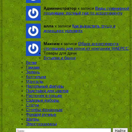
Администратор
к записи
Виды сувенирной
продукции: полный гид по ассортименту
алла
к записи
Как вырастить грушу в
домашних условиях
Максим
к записи
Обзор ассортимента
столешниц для кухни от компании МАЕРСС
Товары для дачи
Бутылки и банки
Ветки
Гамаки
Зелень
Коптильни
Мангалы
Напольные фигуры
Подставки для цветов
Растения в горшке
Садовые наборы
Статуи
Столбы фонарные
Фонари ручные
Шатры
Электрокамины