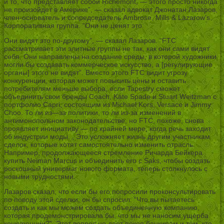
и то, что представляет собой Richemont, — этого просто никогда
не произойдет в Америке”, — сказал адвокат Джонатан Лазаров,
член-основатель и сопредседатель Ambrose, Mills & Lazarow’s.
Корпоративная группа. “Они не ценят это.
Они видят это по-другому”, — сказал Лазаров. “FTC
рассматривает эти элитные группы не так, как они сами видят
себя. Они направлены на создание среды, в которой художники
могли бы создавать коммерческое искусство, а [регулирующие
органы] этого не видят”. Вместо этого FTC видит угрозу
конкуренции, которая может повысить цены и оставить
потребителям меньше выбора, если Tapestry сможет
объединить свои бренды Coach, Kate Spade и Stuart Weitzman с
портфолио Capri, состоящим из Michael Kors, Versace и Jimmy
Choo. То ли из—за политики, то ли из-за изменений в
антимонопольном законодательстве, но FTC, похоже, снова
проявляет инициативу — по крайней мере, когда речь заходит
об индустрии моды. , Это усложняет жизнь другим участникам
сделок, которые хотят самостоятельно изменить отрасль.
Например, продолжающееся стремление Ричарда Бейкера
купить Neiman Marcus и объединить его с Saks, чтобы создать
роскошный универмаг нового формата, теперь столкнулось с
новыми трудностями.
Лазаров сказал, что если бы его попросили проконсультировать
по поводу этой сделки, он бы спросил: “Что вы пытаетесь
создать и как мы можем создать объединенную компанию,
которая продемонстрировала бы, что мы не наносим ущерба
конкуренции?”, Этот вопрос не дает покоя банкирам и тем, кто