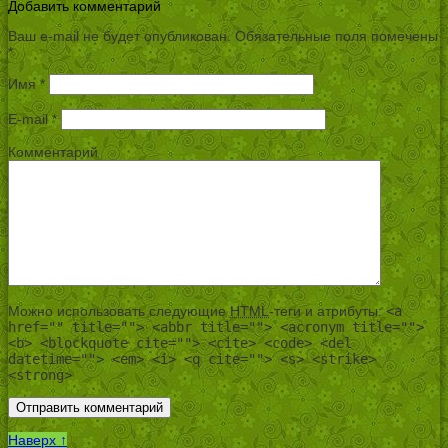
Добавить комментарий
Ваш e-mail не будет опубликован.
Обязательные поля помечены
*
Имя
*
E-mail
*
Комментарий
Можно использовать следующие
HTML
-теги и атрибуты:
<a
href="" title=""> <abbr title=""> <acronym title="">
<b> <blockquote cite=""> <cite> <code> <del
datetime=""> <em> <i> <q cite=""> <s> <strike>
<strong>
Наверх ↑