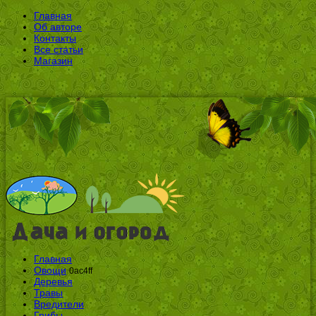
Главная
Об авторе
Контакты
Все статьи
Магазин
Главная
Овощи
0ac4ff
Деревья
Травы
Вредители
Грибы