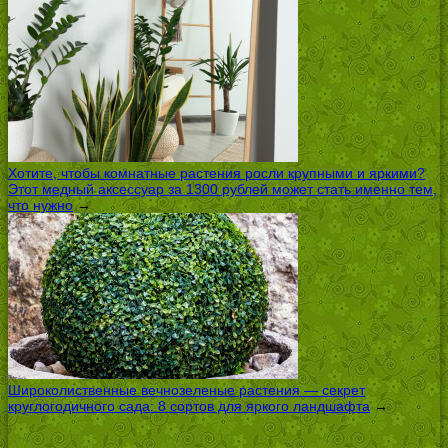
Хотите, чтобы комнатные растения росли крупными и яркими?
Этот медный аксессуар за 1300 рублей может стать именно тем,
что нужно
→
Широколиственные вечнозеленые растения — секрет
круглогодичного сада: 8 сортов для яркого ландшафта
→