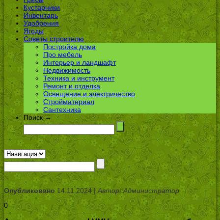
Кустарники
Инвентарь
Удобрения
Ягоды
Советы строителю
Постройка дома
Про мебель
Интерьер и ландшафт
Недвижимость
Техника и инструмент
Ремонт и отделка
Освещение и электричество
Стройматериал
Сантехника
Поиск →
Опубликовано
14.11.2024 |
Автор: Администратор
0