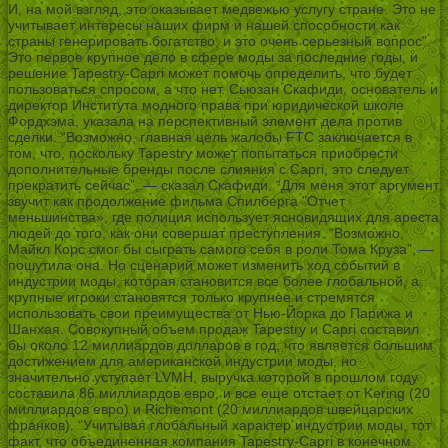
И, на мой взгляд, это оказывает медвежью услугу стране. Это не
учитывает интересы наших фирм и нашей способности как
страны генерировать богатство, и это очень серьезный вопрос”.
Это первое крупное дело в сфере моды за последние годы, и
решение Tapestry-Capri может помочь определить, что будет
пользоваться спросом, а что нет. Сьюзан Скафиди, основатель и
директор Института модного права при юридической школе
Фордхэма, указала на перспективный элемент дела против
сделки. “Возможно, главная цель жалобы FTC заключается в
том, что, поскольку Tapestry может попытаться приобрести
дополнительные бренды после слияния с Capri, это следует
прекратить сейчас”, — сказал Скафиди. “Для меня этот аргумент
звучит как продолжение фильма Спилберга ”Отчет
меньшинства», где полиция использует ясновидящих для ареста
людей до того, как они совершат преступления. “Возможно,
Майкл Корс смог бы сыграть самого себя в роли Тома Круза”, —
пошутила она. Но сценарий может изменить ход событий в
индустрии моды, которая становится все более глобальной, а
крупные игроки становятся только крупнее и стремятся
использовать свои преимущества от Нью-Йорка до Парижа и
Шанхая. Совокупный объем продаж Tapestry и Capri составил
бы около 12 миллиардов долларов в год, что является большим
достижением для американской индустрии моды, но
значительно уступает LVMH, выручка которой в прошлом году
составила 86 миллиардов евро, и все еще отстает от Kering (20
миллиардов евро) и Richemont (20 миллиардов швейцарских
франков). “Учитывая глобальный характер индустрии моды, тот
факт, что объединенная компания Tapestry-Capri в конечном