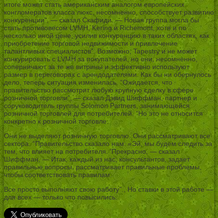
итоге может стать американским аналогом европейских
конгломератов класса люкс, несомненно, способствует развитию
конкуренции”, — сказал Скафиди. — Новая группа могла бы
стать противовесом LVMH, Kering и Richemont, хотя и по
несколько иной цене, усилив конкуренцию в таких областях, как
приобретение торговой недвижимости и привлечение
талантливых специалистов”. Возможно, Tapestry и не может
конкурировать с LVMH за покупателей, но они, несомненно,
соперничают за те же витрины и эффективно используют
размер в переговорах с арендодателями. Как бы ни обернулось
дело, теперь ситуация изменилась. “Ожидается, что
правительство рассмотрит любую крупную сделку в сфере
розничной торговли”, — сказал Дэвид Шиффман, партнер и
соруководитель группы Solomon Partners, занимающейся
розничной торговлей для потребителей. “Но это не относится
конкретно к розничной торговле.
Они не выделяют розничную торговлю. Они рассматривают все
сектора. “Правительство сказало нам: «Эй, мы будем следить за
тем, что влияет на потребителя. ’Прекрасно, — сказал
Шиффман, — Итак, каждый из нас, консультантов, задает
правильные вопросы, рассматривает правильные проблемы,
чтобы соответствовать правилам.
Все просто выполняют свою работу”., Но ставки в этой работе —
для всех — только что повысились.