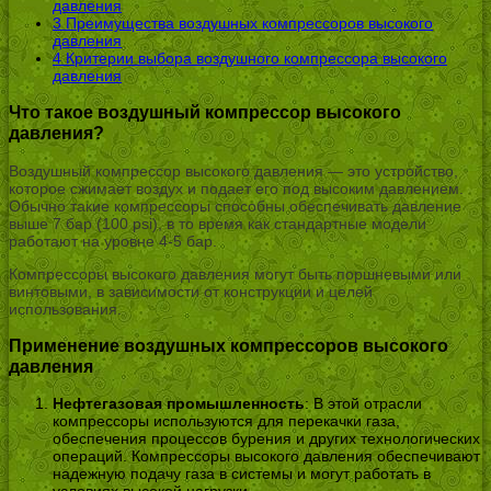
давления
3
Преимущества воздушных компрессоров высокого
давления
4
Критерии выбора воздушного компрессора высокого
давления
Что такое воздушный компрессор высокого
давления?
Воздушный компрессор высокого давления — это устройство,
которое сжимает воздух и подает его под высоким давлением.
Обычно такие компрессоры способны обеспечивать давление
выше 7 бар (100 psi), в то время как стандартные модели
работают на уровне 4-5 бар.
Компрессоры высокого давления могут быть поршневыми или
винтовыми, в зависимости от конструкции и целей
использования.
Применение воздушных компрессоров высокого
давления
Нефтегазовая промышленность
: В этой отрасли
компрессоры используются для перекачки газа,
обеспечения процессов бурения и других технологических
операций. Компрессоры высокого давления обеспечивают
надежную подачу газа в системы и могут работать в