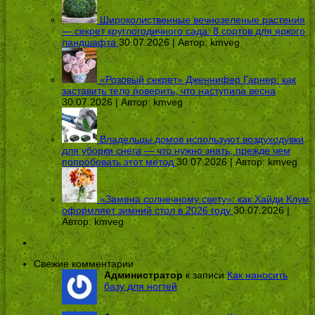
Широколиственные вечнозеленые растения
— секрет круглогодичного сада: 8 сортов для яркого
ландшафта
30.07.2026 | Автор:
kmveg
«Розовый секрет» Дженнифер Гарнер: как
заставить тело поверить, что наступила весна
30.07.2026 | Автор:
kmveg
Владельцы домов используют воздуходувки
для уборки снега — что нужно знать, прежде чем
попробовать этот метод
30.07.2026 | Автор:
kmveg
«Замена солнечному свету»: как Хайди Клум
оформляет зимний стол в 2026 году
30.07.2026 |
Автор:
kmveg
Свежие комментарии
Администратор
к записи
Как наносить
базу для ногтей