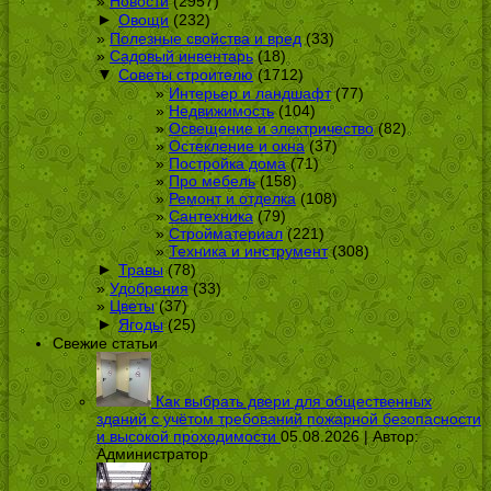
Новости
(2957)
►
Овощи
(232)
Полезные свойства и вред
(33)
Садовый инвентарь
(18)
▼
Советы строителю
(1712)
Интерьер и ландшафт
(77)
Недвижимость
(104)
Освещение и электричество
(82)
Остекление и окна
(37)
Постройка дома
(71)
Про мебель
(158)
Ремонт и отделка
(108)
Сантехника
(79)
Стройматериал
(221)
Техника и инструмент
(308)
►
Травы
(78)
Удобрения
(33)
Цветы
(37)
►
Ягоды
(25)
Свежие статьи
Как выбрать двери для общественных
зданий с учётом требований пожарной безопасности
и высокой проходимости
05.08.2026 | Автор:
Администратор