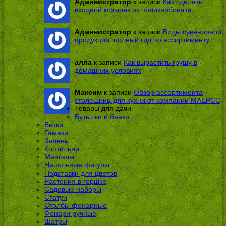
Администратор
к записи
Как сделать
входной козырек из поликарбоната
Администратор
к записи
Виды сувенирной
продукции: полный гид по ассортименту
алла
к записи
Как вырастить грушу в
домашних условиях
Максим
к записи
Обзор ассортимента
столешниц для кухни от компании МАЕРСС
Товары для дачи
Бутылки и банки
Ветки
Гамаки
Зелень
Коптильни
Мангалы
Напольные фигуры
Подставки для цветов
Растения в горшке
Садовые наборы
Статуи
Столбы фонарные
Фонари ручные
Шатры