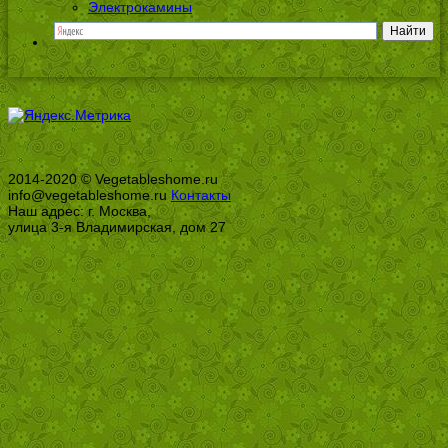
Электрокамины
2014-2020 © Vegetableshome.ru
info@vegetableshome.ru
Контакты
Наш адрес: г. Москва,
улица 3-я Владимирская, дом 27