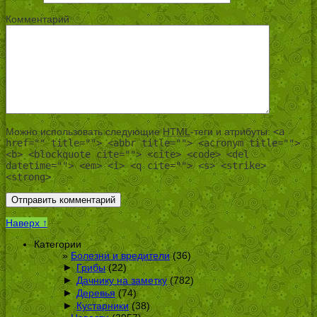
Комментарий
Можно использовать следующие
HTML
-теги и атрибуты:
<a
href="" title=""> <abbr title=""> <acronym title="">
<b> <blockquote cite=""> <cite> <code> <del
datetime=""> <em> <i> <q cite=""> <s> <strike>
<strong>
Наверх ↑
Категории
Болезни и вредители
(36)
►
Грибы
(22)
►
Дачнику на заметку
(782)
►
Деревья
(74)
►
Кустарники
(38)