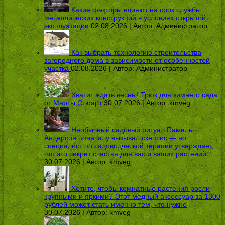
Какие факторы влияют на срок службы
металлических конструкций в условиях открытой
эксплуатации
02.08.2026 | Автор:
Администратор
Как выбрать технологию строительства
загородного дома в зависимости от особенностей
участка
02.08.2026 | Автор:
Администратор
Хватит ждать весны! Трюк для зимнего сада
от Марты Стюарт
30.07.2026 | Автор:
kmveg
Необычный садовый ритуал Памелы
Андерсон поначалу вызывал скепсис — но
специалист по садоводческой терапии утверждает,
что это секрет счастья для вас и ваших растений
30.07.2026 | Автор:
kmveg
Хотите, чтобы комнатные растения росли
крупными и яркими? Этот медный аксессуар за 1300
рублей может стать именно тем, что нужно
30.07.2026 | Автор:
kmveg