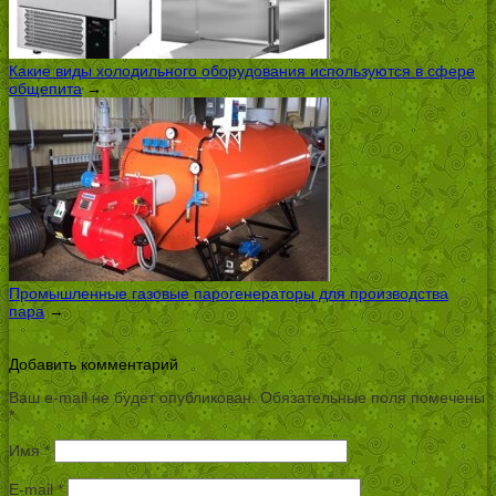
Какие виды холодильного оборудования используются в сфере
общепита
→
Промышленные газовые парогенераторы для производства
пара
→
Добавить комментарий
Ваш e-mail не будет опубликован.
Обязательные поля помечены
*
Имя
*
E-mail
*