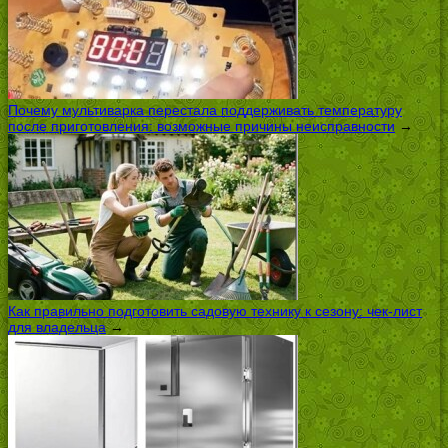
Почему мультиварка перестала поддерживать температуру
после приготовления: возможные причины неисправности
→
Как правильно подготовить садовую технику к сезону: чек-лист
для владельца
→