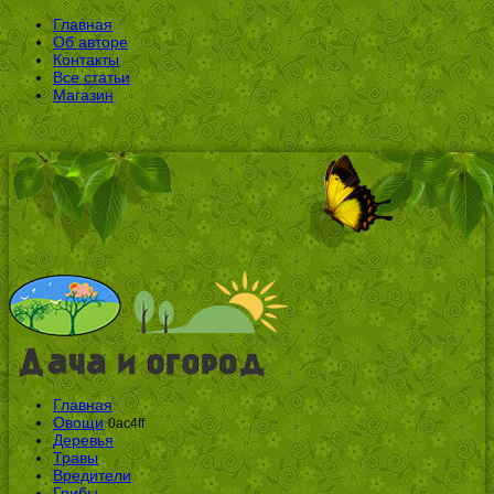
Главная
Об авторе
Контакты
Все статьи
Магазин
Главная
Овощи
0ac4ff
Деревья
Травы
Вредители
Грибы