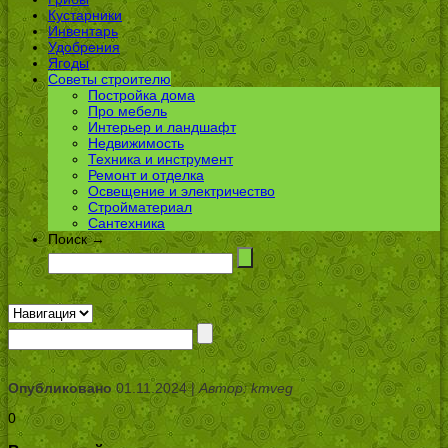
Кустарники
Инвентарь
Удобрения
Ягоды
Советы строителю
Постройка дома
Про мебель
Интерьер и ландшафт
Недвижимость
Техника и инструмент
Ремонт и отделка
Освещение и электричество
Стройматериал
Сантехника
Поиск →
Опубликовано
01.11.2024 |
Автор: kmveg
0