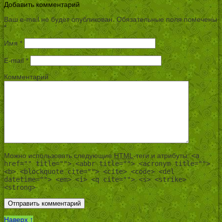
Добавить комментарий
Ваш e-mail не будет опубликован.
Обязательные поля помечены
*
Имя
*
E-mail
*
Комментарий
Можно использовать следующие
HTML
-теги и атрибуты:
<a
href="" title=""> <abbr title=""> <acronym title="">
<b> <blockquote cite=""> <cite> <code> <del
datetime=""> <em> <i> <q cite=""> <s> <strike>
<strong>
Наверх ↑