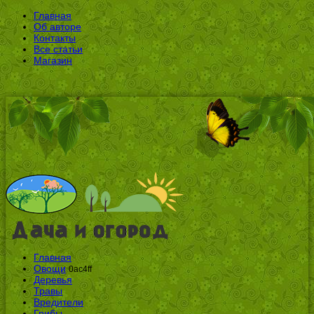
Главная
Об авторе
Контакты
Все статьи
Магазин
Главная
Овощи
0ac4ff
Деревья
Травы
Вредители
Грибы