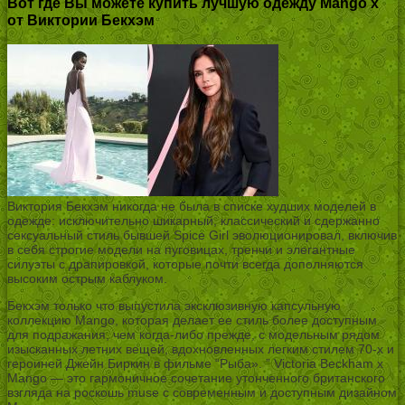
Вот где Вы можете купить лучшую одежду Mango x
от Виктории Бекхэм
Виктория Бекхэм никогда не была в списке худших моделей в
одежде: исключительно шикарный, классический и сдержанно
сексуальный стиль бывшей Spice Girl эволюционировал, включив
в себя строгие модели на пуговицах, тренчи и элегантные
силуэты с драпировкой, которые почти всегда дополняются
высоким острым каблуком.
Бекхэм только что выпустила эксклюзивную капсульную
коллекцию Mango, которая делает ее стиль более доступным
для подражания, чем когда-либо прежде, с модельным рядом
изысканных летних вещей, вдохновленных легким стилем 70-х и
героиней Джейн Биркин в фильме “Рыба». ” Victoria Beckham x
Mango — это гармоничное сочетание утонченного британского
взгляда на роскошь muse с современным и доступным дизайном