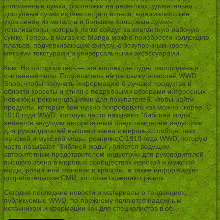
соломенные сумки, босоножки на ремешках, удивительно
доступные сумки из блестящего атласа, минималистские
украшения из металла и большие холщовые сумки-
тотализаторы, которые легко сойдут за элегантную рабочую
сумку. Теперь в магазине Mango можно приобрести коллекцию
платьев, подчеркивающих фигуру, с безупречным кроем,
мягкими текстурами и универсальными аксессуарами.
Ком. Но поторопитесь — эта коллекция будет распродана в
считанные часы. Подпишитесь на рассылку новостей WWD
Shop, чтобы получать информацию о лучших продуктах в
области красоты и стиля с подробными обзорами интересных
новинок и рекомендациями для покупателей, чтобы найти
продукты, которые вам нужно попробовать как можно скорее. С
1910 года WWD, которую часто называют “библией моды”,
является ведущим авторитетным представителем индустрии
для руководителей высшего звена в мировых сообществах
женской и мужской моды, розничноС 1910 года WWD, которую
часто называют “библией моды”, яляется ведущим
авторитетным представителем индустрии для руководителей
высшего звена в мировых сообществах женской и мужской
моды, розничной торговли и красоты, а также информирует
потребительские СМИ, которые освещают рынок.
Сегодня последние новости и материалы о тенденциях,
публикуемые WWD, по-прежнему являются надежным
источником информации как для специалистов в об.