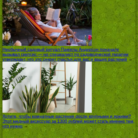
Необычный садовый ритуал Памелы Андерсон поначалу
вызывал скепсис — но специалист по садоводческой терапии
утверждает, что это секрет счастья для вас и ваших растений
→
Хотите, чтобы комнатные растения росли крупными и яркими?
Этот медный аксессуар за 1300 рублей может стать именно тем,
что нужно
→