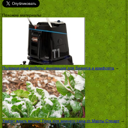
Похожие материалы
Поломоечные роботы: инновации для бизнеса и комфорта
→
Хватит ждать весны! Трюк для зимнего сада от Марты Стюарт
→