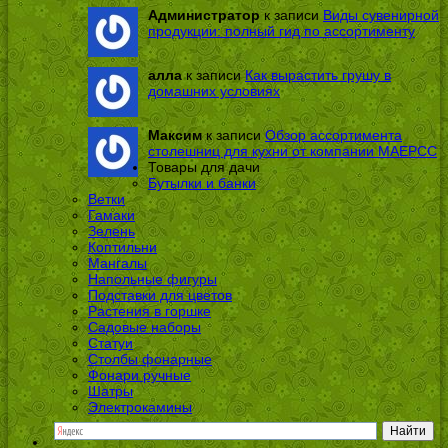
Администратор
к записи
Виды сувенирной
продукции: полный гид по ассортименту
алла
к записи
Как вырастить грушу в
домашних условиях
Максим
к записи
Обзор ассортимента
столешниц для кухни от компании МАЕРСС
Товары для дачи
Бутылки и банки
Ветки
Гамаки
Зелень
Коптильни
Мангалы
Напольные фигуры
Подставки для цветов
Растения в горшке
Садовые наборы
Статуи
Столбы фонарные
Фонари ручные
Шатры
Электрокамины