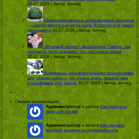
30.07.2026 | Автор:
kmveg
Широколиственные вечнозеленые растения
— секрет круглогодичного сада: 8 сортов для яркого
ландшафта
30.07.2026 | Автор:
kmveg
«Розовый секрет» Дженнифер Гарнер: как
заставить тело поверить, что наступила весна
30.07.2026 | Автор:
kmveg
Владельцы домов используют воздуходувки
для уборки снега — что нужно знать, прежде чем
попробовать этот метод
30.07.2026 | Автор:
kmveg
Свежие комментарии
Администратор
к записи
Как наносить
базу для ногтей
Администратор
к записи
Как сделать
входной козырек из поликарбоната