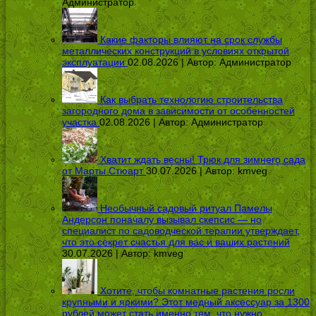
Администратор
Какие факторы влияют на срок службы
металлических конструкций в условиях открытой
эксплуатации
02.08.2026 | Автор:
Администратор
Как выбрать технологию строительства
загородного дома в зависимости от особенностей
участка
02.08.2026 | Автор:
Администратор
Хватит ждать весны! Трюк для зимнего сада
от Марты Стюарт
30.07.2026 | Автор:
kmveg
Необычный садовый ритуал Памелы
Андерсон поначалу вызывал скепсис — но
специалист по садоводческой терапии утверждает,
что это секрет счастья для вас и ваших растений
30.07.2026 | Автор:
kmveg
Хотите, чтобы комнатные растения росли
крупными и яркими? Этот медный аксессуар за 1300
рублей может стать именно тем, что нужно