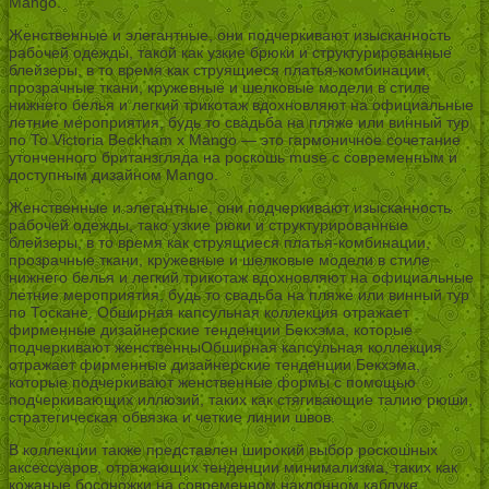
Mango.
Женственные и элегантные, они подчеркивают изысканность
рабочей одежды, такой как узкие брюки и структурированные
блейзеры, в то время как струящиеся платья-комбинации,
прозрачные ткани, кружевные и шелковые модели в стиле
нижнего белья и легкий трикотаж вдохновляют на официальные
летние мероприятия, будь то свадьба на пляже или винный тур
по То Victoria Beckham x Mango — это гармоничное сочетание
утонченного британзгляда на роскошь muse с современным и
доступным дизайном Mango.
Женственные и элегантные, они подчеркивают изысканность
рабочей одежды, тако узкие рюки и структурированные
блейзеры, в то время как струящиеся платья-комбинации,
прозрачные ткани, кружевные и шелковые модели в стиле
нижнего белья и легкий трикотаж вдохновляют на официальные
летние мероприятия, будь то свадьба на пляже или винный тур
по Тоскане. Обширная капсульная коллекция отражает
фирменные дизайнерские тенденции Бекхэма, которые
подчеркивают женственныОбширная капсульная коллекция
отражает фирменные дизайнерские тенденции Бекхэма,
которые подчеркивают женственные формы с помощью
подчеркивающих иллюзий, таких как стягивающие талию рюши,
стратегическая обвязка и четкие линии швов.
В коллекции также представлен широкий выбор роскошных
аксессуаров, отражающих тенденции минимализма, таких как
кожаные босоножки на современном наклонном каблуке,