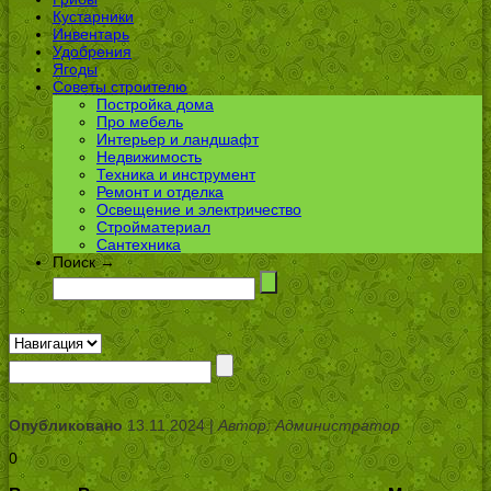
Кустарники
Инвентарь
Удобрения
Ягоды
Советы строителю
Постройка дома
Про мебель
Интерьер и ландшафт
Недвижимость
Техника и инструмент
Ремонт и отделка
Освещение и электричество
Стройматериал
Сантехника
Поиск →
Опубликовано
13.11.2024 |
Автор: Администратор
0