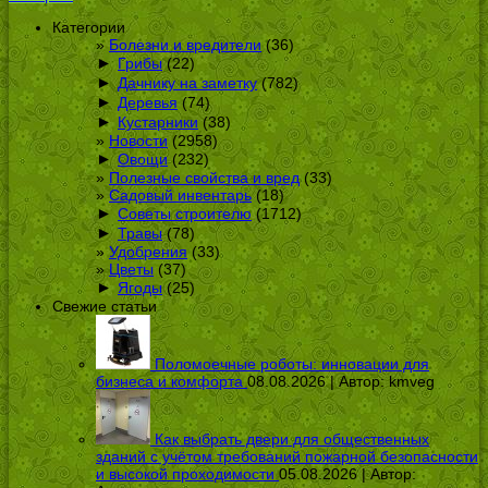
Категории
Болезни и вредители
(36)
►
Грибы
(22)
►
Дачнику на заметку
(782)
►
Деревья
(74)
►
Кустарники
(38)
Новости
(2958)
►
Овощи
(232)
Полезные свойства и вред
(33)
Садовый инвентарь
(18)
►
Советы строителю
(1712)
►
Травы
(78)
Удобрения
(33)
Цветы
(37)
►
Ягоды
(25)
Свежие статьи
Поломоечные роботы: инновации для
бизнеса и комфорта
08.08.2026 | Автор:
kmveg
Как выбрать двери для общественных
зданий с учётом требований пожарной безопасности
и высокой проходимости
05.08.2026 | Автор: