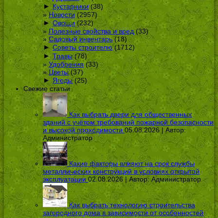
►
Кустарники
(38)
Новости
(2957)
►
Овощи
(232)
Полезные свойства и вред
(33)
Садовый инвентарь
(18)
►
Советы строителю
(1712)
►
Травы
(78)
Удобрения
(33)
Цветы
(37)
►
Ягоды
(25)
Свежие статьи
Как выбрать двери для общественных
зданий с учётом требований пожарной безопасности
и высокой проходимости
05.08.2026 | Автор:
Администратор
Какие факторы влияют на срок службы
металлических конструкций в условиях открытой
эксплуатации
02.08.2026 | Автор:
Администратор
Как выбрать технологию строительства
загородного дома в зависимости от особенностей