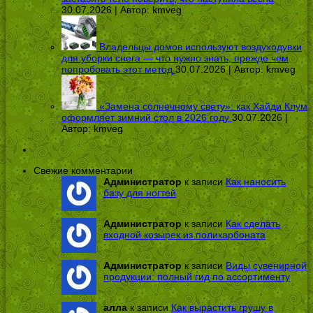
30.07.2026 | Автор:
kmveg
Владельцы домов используют воздуходувки
для уборки снега — что нужно знать, прежде чем
попробовать этот метод
30.07.2026 | Автор:
kmveg
«Замена солнечному свету»: как Хайди Клум
оформляет зимний стол в 2026 году
30.07.2026 |
Автор:
kmveg
Свежие комментарии
Администратор
к записи
Как наносить
базу для ногтей
Администратор
к записи
Как сделать
входной козырек из поликарбоната
Администратор
к записи
Виды сувенирной
продукции: полный гид по ассортименту
алла
к записи
Как вырастить грушу в