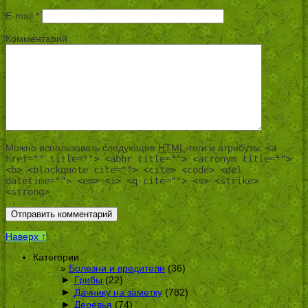
E-mail
*
Комментарий
Можно использовать следующие
HTML
-теги и атрибуты:
<a
href="" title=""> <abbr title=""> <acronym title="">
<b> <blockquote cite=""> <cite> <code> <del
datetime=""> <em> <i> <q cite=""> <s> <strike>
<strong>
Наверх ↑
Категории
Болезни и вредители
(36)
►
Грибы
(22)
►
Дачнику на заметку
(782)
►
Деревья
(74)