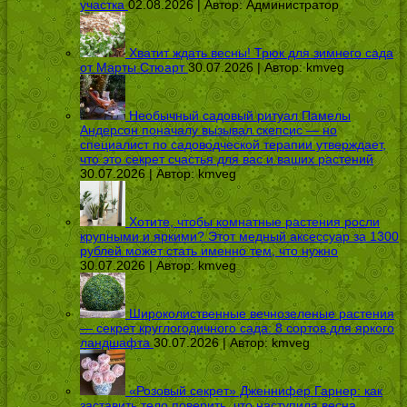
участка
02.08.2026 | Автор:
Администратор
Хватит ждать весны! Трюк для зимнего сада
от Марты Стюарт
30.07.2026 | Автор:
kmveg
Необычный садовый ритуал Памелы
Андерсон поначалу вызывал скепсис — но
специалист по садоводческой терапии утверждает,
что это секрет счастья для вас и ваших растений
30.07.2026 | Автор:
kmveg
Хотите, чтобы комнатные растения росли
крупными и яркими? Этот медный аксессуар за 1300
рублей может стать именно тем, что нужно
30.07.2026 | Автор:
kmveg
Широколиственные вечнозеленые растения
— секрет круглогодичного сада: 8 сортов для яркого
ландшафта
30.07.2026 | Автор:
kmveg
«Розовый секрет» Дженнифер Гарнер: как
заставить тело поверить, что наступила весна