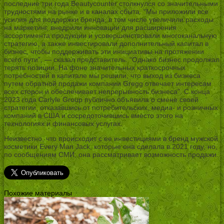
последние три года Beautycounter столкнулся со значительными
трудностями на рынке и в каналах сбыта. “Мы приложили все
усилия для поддержки бренда, в том числе увеличили расходы
на маркетинг, внедрили инновации для расширения
ассортимента продукции и усовершенствовали многоканальную
стратегию, а также инвестировали дополнительный капитал в
бизнес, чтобы поддерживать эти инициативы на протяжении
всего пути”, — сказал представитель. “Однако бизнес продолжал
терять позиции. На фоне значительных краткосрочных
потребностей в капитале мы решили, что выход из бизнеса
путем обратной продажи компании Gregg отвечает интересам
всех сторон и обеспечивает непрерывность бизнеса”. С конца
2023 года Carlyle Group публично объявила о смене своей
стратегии, отказавшись от потребительских, медиа- и розничных
компаний в США и сосредоточившись вместо этого на
технологиях и финансовых услугах.
Неизвестно, что происходит с ее инвестициями в бренд мужской
косметики Every Man Jack, которые она сделала в 2021 году, но,
по сообщениям СМИ, она рассматривает возможность продажи.
Похожие материалы