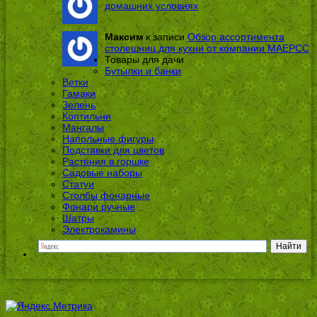
домашних условиях
Максим
к записи
Обзор ассортимента
столешниц для кухни от компании МАЕРСС
Товары для дачи
Бутылки и банки
Ветки
Гамаки
Зелень
Коптильни
Мангалы
Напольные фигуры
Подставки для цветов
Растения в горшке
Садовые наборы
Статуи
Столбы фонарные
Фонари ручные
Шатры
Электрокамины