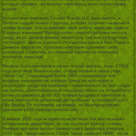
который объявил, что выкупит свой бренд из-за потери права
выкупа.
Холдинговая компания Counter Brands LLC закрывается, и
Renfrew создает новую структуру, которая сохранит название и
активы бренда. Она возобновит свою работу через две недели.
В рамках изменений Beautycounter сократил рабочие места в
среду, но на данный момент неизвестно, сколько сотрудников
пострадало. Два ее отдельно стоящих магазина в Нью-Йорке и
Денвере закроются, поскольку компания оценивает свою
розничную стратегию, но сезонный магазин на Нантакете
останется открытым.
Ренфрю была пионером в сфере чистой красоты, когда в 2013
году запустила Beautycounter, создав первый в своем роде
“Never List”, содержащий более 2800 сомнительных или
вредных ингредиентов, которые бренд не использует в
рецептурах продуктов компании. Первоначально он был создан
как бизнес, ориентированный непосредственно на потребителя,
затем расширился до 65 000 прямых продавцов salesforce, а
затем перешел на розничную дистрибуцию, в последний раз с
Ulta Beauty. По состоянию на январь, он был представлен
примерно в 550 салонах красоты Ulta.
В январе 2022 года ветеран отрасли Марк Рей был назначен
генеральным директором, но год спустя он ушел в отставку.
Ренфрю вернулся на пост генерального директора в январе
2024 года. Представитель Carlyle Group сообщил WWD, что за