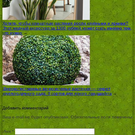
Хотите, чтобы комнатные растения росли крупными и яркими?
Этот медный аксессуар за 1300 рублей может стать именно тем,
что нужно
→
Широколиственные вечнозеленые растения — секрет
круглогодичного сада: 8 сортов для яркого ландшафта
→
Добавить комментарий
Ваш e-mail не будет опубликован.
Обязательные поля помечены
*
Имя
*