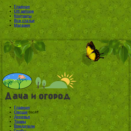
Главная
Об авторе
Контакты
Все статьи
Магазин
Главная
Овощи
0ac4ff
Деревья
Травы
Вредители
Грибы