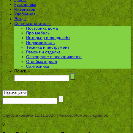
Кустарники
Инвентарь
Удобрения
Ягоды
Советы строителю
Постройка дома
Про мебель
Интерьер и ландшафт
Недвижимость
Техника и инструмент
Ремонт и отделка
Освещение и электричество
Стройматериал
Сантехника
Поиск →
Опубликовано
12.11.2024 |
Автор: Администратор
0