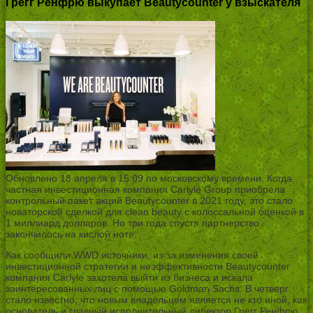
Грегг Ренфрю выкупает Beautycounter у взыскателя
Обновлено 18 апреля в 15:09 по московскому времени. Когда
частная инвестиционная компания Carlyle Group приобрела
контрольный пакет акций Beautycounter в 2021 году, это стало
новаторской сделкой для clean beauty с колоссальной оценкой в
1 миллиард долларов. Но три года спустя партнерство
закончилось на кислой ноте.
Как сообщили WWD источники, из-за изменения своей
инвестиционной стратегии и неэффективности Beautycounter
компания Carlyle захотела выйти из бизнеса и искала
заинтересованных лиц с помощью Goldman Sachs. В четверг
стало известно, что новым владельцем является не кто иной, как
основатель и главный исполнительный директор Грегг Ренфрю,