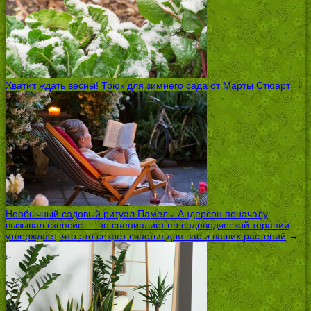
Хватит ждать весны! Трюк для зимнего сада от Марты Стюарт
→
Необычный садовый ритуал Памелы Андерсон поначалу
вызывал скепсис — но специалист по садоводческой терапии
утверждает, что это секрет счастья для вас и ваших растений
→