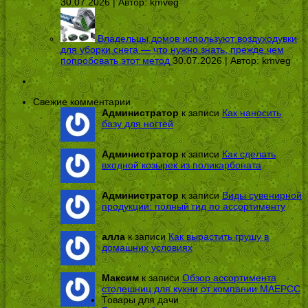
30.07.2026 | Автор:
kmveg
Владельцы домов используют воздуходувки
для уборки снега — что нужно знать, прежде чем
попробовать этот метод
30.07.2026 | Автор:
kmveg
Свежие комментарии
Администратор
к записи
Как наносить
базу для ногтей
Администратор
к записи
Как сделать
входной козырек из поликарбоната
Администратор
к записи
Виды сувенирной
продукции: полный гид по ассортименту
алла
к записи
Как вырастить грушу в
домашних условиях
Максим
к записи
Обзор ассортимента
столешниц для кухни от компании МАЕРСС
Товары для дачи