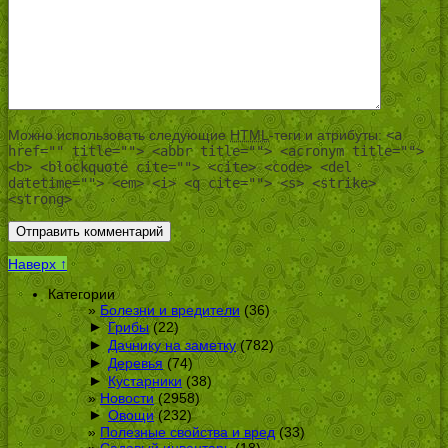
Можно использовать следующие
HTML
-теги и атрибуты:
<a
href="" title=""> <abbr title=""> <acronym title="">
<b> <blockquote cite=""> <cite> <code> <del
datetime=""> <em> <i> <q cite=""> <s> <strike>
<strong>
Наверх ↑
Категории
Болезни и вредители
(36)
►
Грибы
(22)
►
Дачнику на заметку
(782)
►
Деревья
(74)
►
Кустарники
(38)
Новости
(2958)
►
Овощи
(232)
Полезные свойства и вред
(33)
Садовый инвентарь
(18)