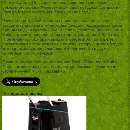
Choice Awards. Она также носила Jacquemus во время
рекламного ролика “Человек-паук: вдали от дома”. Зендая и
Роуч работают вместе уже более десяти лет.
Роуч в значительной степени способствовала повышению
авторитета актрисы в мире моды. Зендая поддерживает такие
бренды моды и красоты, как Lancome, Valentino, Bulgari и Louis
Vuitton, послом последнего из которых она стала в 2023 году.
”Претенденты», который выйдет в кинотеатрах 26 апреля,
рассказывает о теннисистке на пенсии, которую играет Зендая,
которая оказывается в любовном треугольнике с двумя
коллегами-спортсменками.
Главные роли в фильме исполнили Джош О’Коннор и Майк
Фейст, режиссером фильма является режиссер “Зови меня
своим именем” Лука Гуаданьино.
Похожие материалы