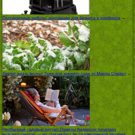
Поломоечные роботы: инновации для бизнеса и комфорта
→
Хватит ждать весны! Трюк для зимнего сада от Марты Стюарт
→
Необычный садовый ритуал Памелы Андерсон поначалу
вызывал скепсис — но специалист по садоводческой терапии