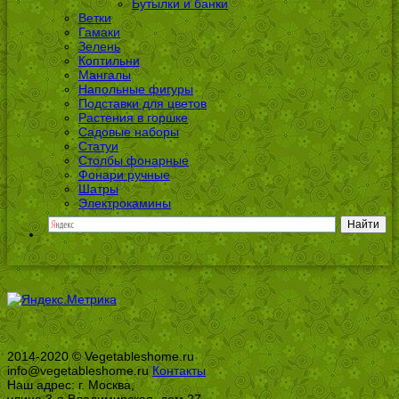
Бутылки и банки
Ветки
Гамаки
Зелень
Коптильни
Мангалы
Напольные фигуры
Подставки для цветов
Растения в горшке
Садовые наборы
Статуи
Столбы фонарные
Фонари ручные
Шатры
Электрокамины
2014-2020 © Vegetableshome.ru
info@vegetableshome.ru
Контакты
Наш адрес: г. Москва,
улица 3-я Владимирская, дом 27