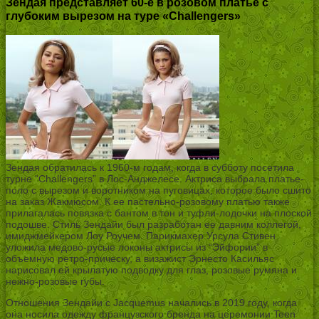
Зендая представляет 60-е в розовом платье с
глубоким вырезом на туре «Challengers»
Зендая обратилась к 1960-м годам, когда в субботу посетила
турне “Challengers” в Лос-Анджелесе. Актриса выбрала платье-
поло с вырезом и воротником на пуговицах, которое было сшито
на заказ Жакмюсом. К ее пастельно-розовому платью также
прилагалась повязка с бантом в тон и туфли-лодочки на плоской
подошве. Стиль Зендайи был разработан ее давним коллегой,
имиджмейкером Лоу Роучем. Парикмахер Урсула Стивен
уложила медово-русые локоны актрисы из “Эйфории” в
объемную ретро-прическу, а визажист Эрнесто Касильяс
нарисовал ей крылатую подводку для глаз, розовые румяна и
нежно-розовые губы.
Отношения Зендайи с Jacquemus начались в 2019 году, когда
она носила одежду французского бренда на церемонии Teen