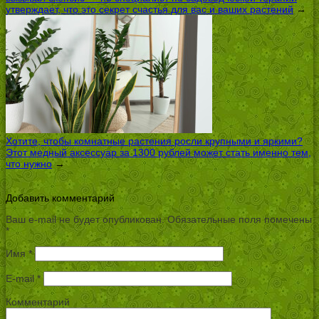
утверждает, что это секрет счастья для вас и ваших растений
→
Хотите, чтобы комнатные растения росли крупными и яркими?
Этот медный аксессуар за 1300 рублей может стать именно тем,
что нужно
→
Добавить комментарий
Ваш e-mail не будет опубликован.
Обязательные поля помечены
*
Имя
*
E-mail
*
Комментарий