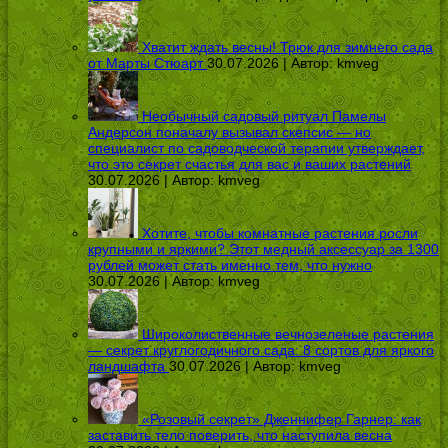
Хватит ждать весны! Трюк для зимнего сада
от Марты Стюарт
30.07.2026 | Автор:
kmveg
Необычный садовый ритуал Памелы
Андерсон поначалу вызывал скепсис — но
специалист по садоводческой терапии утверждает,
что это секрет счастья для вас и ваших растений
30.07.2026 | Автор:
kmveg
Хотите, чтобы комнатные растения росли
крупными и яркими? Этот медный аксессуар за 1300
рублей может стать именно тем, что нужно
30.07.2026 | Автор:
kmveg
Широколиственные вечнозеленые растения
— секрет круглогодичного сада: 8 сортов для яркого
ландшафта
30.07.2026 | Автор:
kmveg
«Розовый секрет» Дженнифер Гарнер: как
заставить тело поверить, что наступила весна