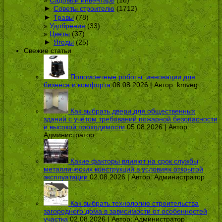
►
Советы строителю
(1712)
►
Травы
(78)
Удобрения
(33)
Цветы
(37)
►
Ягоды
(25)
Свежие статьи
Поломоечные роботы: инновации для
бизнеса и комфорта
08.08.2026 | Автор:
kmveg
Как выбрать двери для общественных
зданий с учётом требований пожарной безопасности
и высокой проходимости
05.08.2026 | Автор:
Администратор
Какие факторы влияют на срок службы
металлических конструкций в условиях открытой
эксплуатации
02.08.2026 | Автор:
Администратор
Как выбрать технологию строительства
загородного дома в зависимости от особенностей
участка
02.08.2026 | Автор:
Администратор