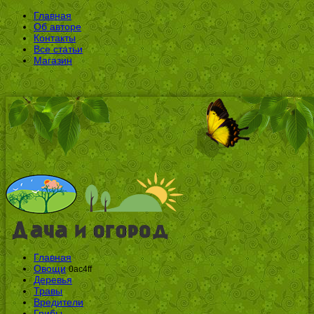
Главная
Об авторе
Контакты
Все статьи
Магазин
Главная
Овощи
0ac4ff
Деревья
Травы
Вредители
Грибы