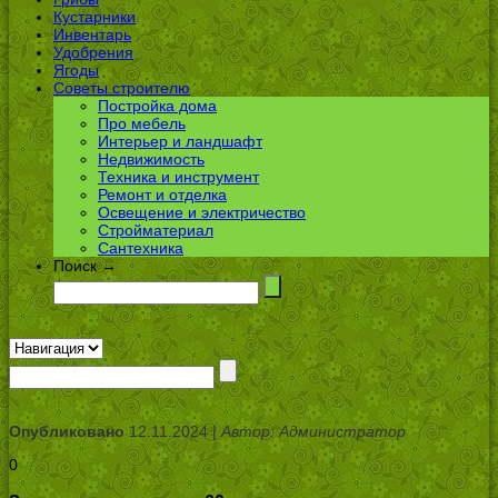
Кустарники
Инвентарь
Удобрения
Ягоды
Советы строителю
Постройка дома
Про мебель
Интерьер и ландшафт
Недвижимость
Техника и инструмент
Ремонт и отделка
Освещение и электричество
Стройматериал
Сантехника
Поиск →
Опубликовано
12.11.2024 |
Автор: Администратор
0