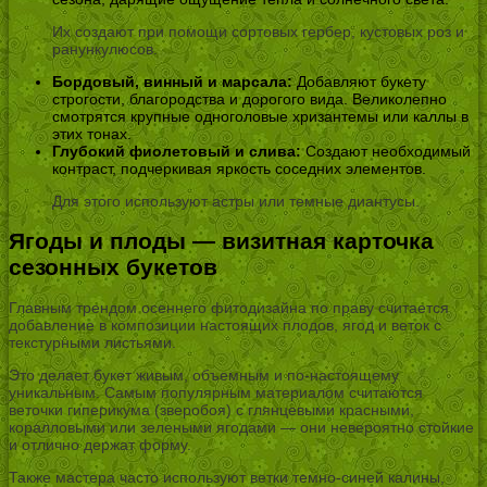
Их создают при помощи сортовых гербер, кустовых роз и
ранункулюсов.
Бордовый, винный и марсала:
Добавляют букету
строгости, благородства и дорогого вида. Великолепно
смотрятся крупные одноголовые хризантемы или каллы в
этих тонах.
Глубокий фиолетовый и слива:
Создают необходимый
контраст, подчеркивая яркость соседних элементов.
Для этого используют астры или темные диантусы.
Ягоды и плоды — визитная карточка
сезонных букетов
Главным трендом осеннего фитодизайна по праву считается
добавление в композиции настоящих плодов, ягод и веток с
текстурными листьями.
Это делает букет живым, объемным и по-настоящему
уникальным. Самым популярным материалом считаются
веточки гиперикума (зверобоя) с глянцевыми красными,
коралловыми или зелеными ягодами — они невероятно стойкие
и отлично держат форму.
Также мастера часто используют ветки темно-синей калины,