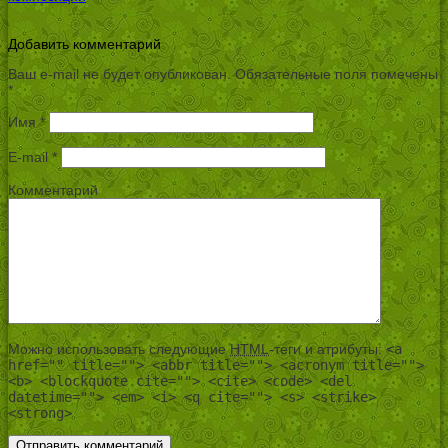
Добавить комментарий
Ваш e-mail не будет опубликован.
Обязательные поля помечены
*
Имя
*
E-mail
*
Комментарий
Можно использовать следующие
HTML
-теги и атрибуты:
<a
href="" title=""> <abbr title=""> <acronym title="">
<b> <blockquote cite=""> <cite> <code> <del
datetime=""> <em> <i> <q cite=""> <s> <strike>
<strong>