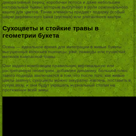
декоративный перец, коробочки лотоса и даже небольшие
натуральные тыквы, которые выступают в роли оригинального
кашпо для цветов. Такие элементы придают подарку особый
шарм деревенского шика (рустика) или элегантного кантри.
Сухоцветы и стойкие травы в
геометрии букета
Осень — идеальное время для интеграции в живые букеты
высушенных колосьев пшеницы, ржи, лаванды или пушистых
метелок пампасной травы.
Они задают композиции правильную вертикальную или
растрепанную геометрию, добавляя динамику. Большой плюс
такого подхода заключается в том, что после того, как живые
цветы завянут, сухоцветы можно аккуратно извлечь, поставить в
сухую вазу, и они будут украшать журнальный столик на
протяжении всей зимы.