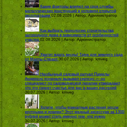
Какие факторы влияют на срок службы
металлических конструкций в условиях открытой
эксплуатации
02.08.2026 | Автор:
Администратор
Как выбрать технологию строительства
загородного дома в зависимости от особенностей
участка
02.08.2026 | Автор:
Администратор
Хватит ждать весны! Трюк для зимнего сада
от Марты Стюарт
30.07.2026 | Автор:
kmveg
Необычный садовый ритуал Памелы
Андерсон поначалу вызывал скепсис — но
специалист по садоводческой терапии утверждает,
что это секрет счастья для вас и ваших растений
30.07.2026 | Автор:
kmveg
Хотите, чтобы комнатные растения росли
крупными и яркими? Этот медный аксессуар за 1300
рублей может стать именно тем, что нужно
30.07.2026 | Автор:
kmveg