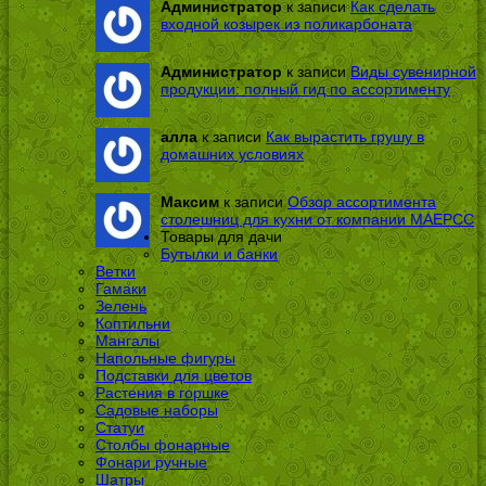
Администратор
к записи
Как сделать
входной козырек из поликарбоната
Администратор
к записи
Виды сувенирной
продукции: полный гид по ассортименту
алла
к записи
Как вырастить грушу в
домашних условиях
Максим
к записи
Обзор ассортимента
столешниц для кухни от компании МАЕРСС
Товары для дачи
Бутылки и банки
Ветки
Гамаки
Зелень
Коптильни
Мангалы
Напольные фигуры
Подставки для цветов
Растения в горшке
Садовые наборы
Статуи
Столбы фонарные
Фонари ручные
Шатры