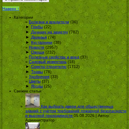
Наверх ↑
Категории
Болезни и вредители
(36)
►
Грибы
(22)
►
Дачнику на заметку
(782)
►
Деревья
(74)
►
Кустарники
(38)
Новости
(2957)
►
Овощи
(232)
Полезные свойства и вред
(33)
Садовый инвентарь
(18)
►
Советы строителю
(1712)
►
Травы
(78)
Удобрения
(33)
Цветы
(37)
►
Ягоды
(25)
Свежие статьи
Как выбрать двери для общественных
зданий с учётом требований пожарной безопасности
и высокой проходимости
05.08.2026 | Автор:
Администратор