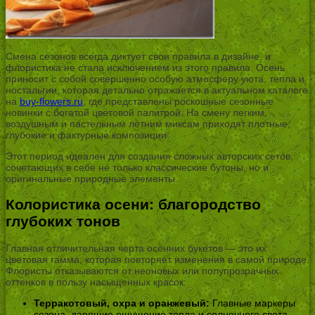
Смена сезонов всегда диктует свои правила в дизайне, и
флористика не стала исключением из этого правила. Осень
приносит с собой совершенно особую атмосферу уюта, тепла и
ностальгии, которая детально отражается в актуальном каталоге
на
buy-flowers.ru
, где представлены роскошные сезонные
новинки с богатой цветовой палитрой. На смену легким,
воздушным и пастельным летним миксам приходят плотные,
глубокие и фактурные композиции.
Этот период идеален для создания сложных авторских сетов,
сочетающих в себе не только классические бутоны, но и
оригинальные природные элементы.
Колористика осени: благородство
глубоких тонов
Главная отличительная черта осенних букетов — это их
цветовая гамма, которая повторяет изменения в самой природе.
Флористы отказываются от неоновых или полупрозрачных
оттенков в пользу насыщенных красок:
Терракотовый, охра и оранжевый:
Главные маркеры
сезона, дарящие ощущение тепла и солнечного света.