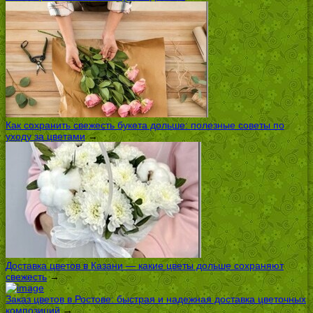
Как сохранить свежесть букета дольше: полезные советы по
уходу за цветами
→
Доставка цветов в Казани — какие цветы дольше сохраняют
свежесть
→
Заказ цветов в Ростове: быстрая и надежная доставка цветочных
композиций
→