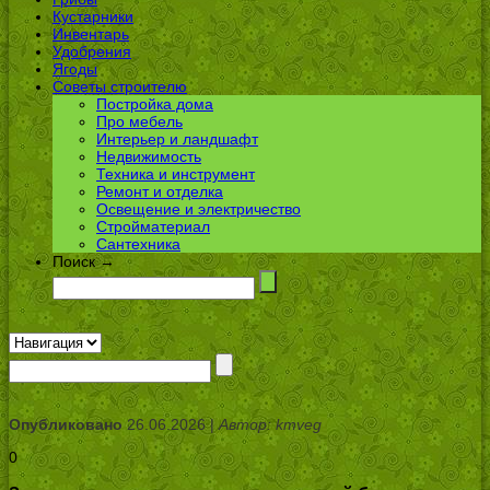
Кустарники
Инвентарь
Удобрения
Ягоды
Советы строителю
Постройка дома
Про мебель
Интерьер и ландшафт
Недвижимость
Техника и инструмент
Ремонт и отделка
Освещение и электричество
Стройматериал
Сантехника
Поиск →
Опубликовано
26.06.2026 |
Автор: kmveg
0