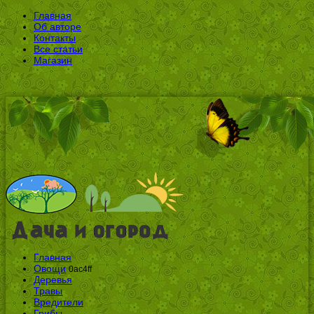
Главная
Об авторе
Контакты
Все статьи
Магазин
Главная
Овощи
0ac4ff
Деревья
Травы
Вредители
Грибы