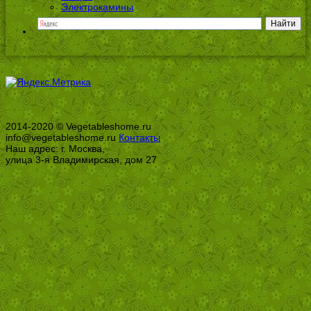
Электрокамины
2014-2020 © Vegetableshome.ru
info@vegetableshome.ru
Контакты
Наш адрес: г. Москва,
улица 3-я Владимирская, дом 27