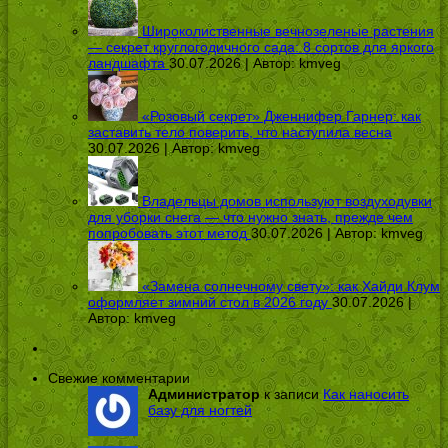
Широколиственные вечнозеленые растения
— секрет круглогодичного сада: 8 сортов для яркого
ландшафта
30.07.2026 | Автор:
kmveg
«Розовый секрет» Дженнифер Гарнер: как
заставить тело поверить, что наступила весна
30.07.2026 | Автор:
kmveg
Владельцы домов используют воздуходувки
для уборки снега — что нужно знать, прежде чем
попробовать этот метод
30.07.2026 | Автор:
kmveg
«Замена солнечному свету»: как Хайди Клум
оформляет зимний стол в 2026 году
30.07.2026 |
Автор:
kmveg
Свежие комментарии
Администратор
к записи
Как наносить
базу для ногтей