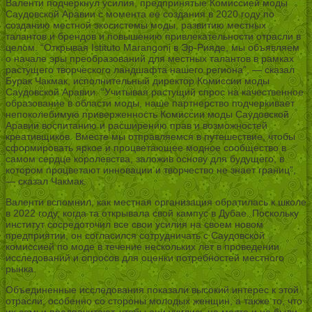
Валенти подчеркнул усилия, предпринятые Комиссией моды
Саудовской Аравии с момента ее создания в 2020 году по
созданию местной экосистемы моды, развитию местных
талантов и брендов и повышению привлекательности отрасли в
целом. “Открывая Istituto Marangoni в Эр-Рияде, мы объявляем
о начале эры преобразований для местных талантов в рамках
растущего творческого ландшафта нашего региона”, — сказал
Бурак Чакмак, исполнительный директор Комиссии моды
Саудовской Аравии. “Учитывая растущий спрос на качественное
образование в области моды, наше партнерство подчеркивает
непоколебимую приверженность Комиссии моды Саудовской
Аравии воспитанию и расширению прав и возможностей
креативщиков. Вместе мы отправляемся в путешествие, чтобы
сформировать яркое и процветающее модное сообщество в
самом сердце королевства, заложив основу для будущего, в
котором процветают инновации и творчество не знает границ”,
— сказал Чакмак.
Валенти вспомнил, как местная организация обратилась к школе
в 2022 году, когда та открывала свой кампус в Дубае. Поскольку
институт сосредоточил все свои усилия на своем новом
предприятии, он согласился сотрудничать с Саудовской
комиссией по моде в течение нескольких лет в проведении
исследований и опросов для оценки потребностей местного
рынка.
Объединенные исследования показали высокий интерес к этой
отрасли, особенно со стороны молодых женщин, а также то, что
их семьи предпочитают, чтобы они учились на месте и не были