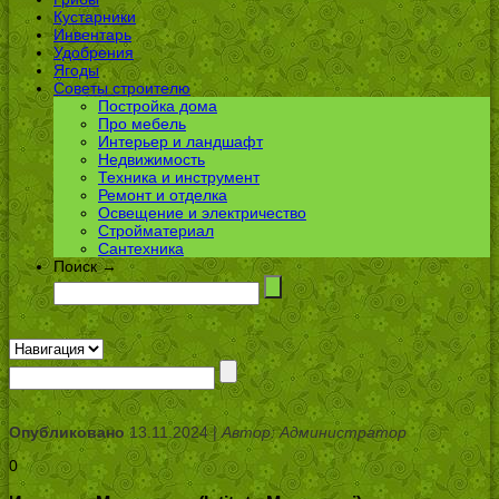
Кустарники
Инвентарь
Удобрения
Ягоды
Советы строителю
Постройка дома
Про мебель
Интерьер и ландшафт
Недвижимость
Техника и инструмент
Ремонт и отделка
Освещение и электричество
Стройматериал
Сантехника
Поиск →
Опубликовано
13.11.2024 |
Автор: Администратор
0