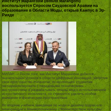
Институт Марангони (Istituto Marangoni)
воспользуется Спросом Саудовской Аравии на
образование в Области Моды, открыв Кампус в Эр-
Рияде
МИЛАН — После того, как Институт Марангони добился
значительных успехов в области цифровых инноваций, запустив
свое пространство metaverse, позволяющее студентам
экспериментировать с передовыми техническими
инструментами и разрабатывать показы мод с использованием
искусственного интеллекта, он стремится уделять особое
внимание и физическим пространствам.
Во вторник учебное заведение по моде и дизайну подписало
меморандум о взаимопонимании с Министерством культуры