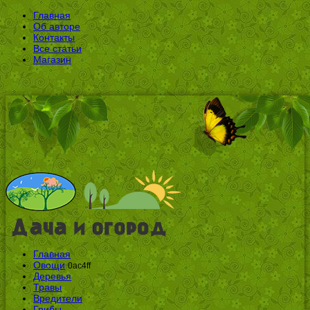
Главная
Об авторе
Контакты
Все статьи
Магазин
Главная
Овощи
0ac4ff
Деревья
Травы
Вредители
Грибы