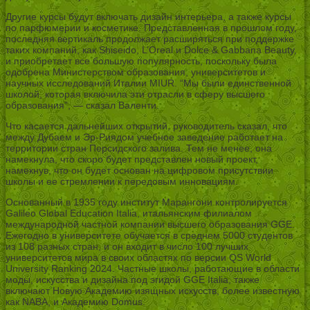
Другие курсы будут включать дизайн интерьера, а также курсы
по парфюмерии и косметике. Представленная в прошлом году,
последняя вертикаль продолжает расширяться при поддержке
таких компаний, как Shiseido, L’Oreal и Dolce & Gabbana Beauty,
и приобретает все большую популярность, поскольку была
одобрена Министерством образования, университетов и
научных исследований Италии MIUR. “Мы были единственной
школой, которая включила эти отрасли в сферу высшего
образования”, — сказал Валенти.
Что касается дальнейших открытий, руководитель сказал, что
между Дубаем и Эр-Риядом учебное заведение работает на
территории стран Персидского залива. Тем не менее, она
намекнула, что скоро будет представлен новый проект,
намекнув, что он будет основан на цифровом присутствии
школы и ее стремлении к передовым инновациям.
Основанный в 1935 году институт Марангони контролируется
Galileo Global Education Italia, итальянским филиалом
международной частной компании высшего образования GGE.
Ежегодно в университете обучается в среднем 5000 студентов
из 108 разных стран, и он входит в число 100 лучших
университетов мира в своих областях по версии QS World
University Ranking 2024. Частные школы, работающие в области
моды, искусства и дизайна под эгидой GGE Italia, также
включают Новую Академию изящных искусств, более известную
как NABA, и Академию Domus.