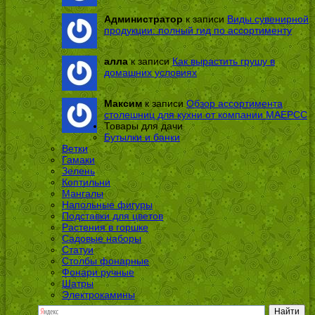
Администратор
к записи
Виды сувенирной
продукции: полный гид по ассортименту
алла
к записи
Как вырастить грушу в
домашних условиях
Максим
к записи
Обзор ассортимента
столешниц для кухни от компании МАЕРСС
Товары для дачи
Бутылки и банки
Ветки
Гамаки
Зелень
Коптильни
Мангалы
Напольные фигуры
Подставки для цветов
Растения в горшке
Садовые наборы
Статуи
Столбы фонарные
Фонари ручные
Шатры
Электрокамины