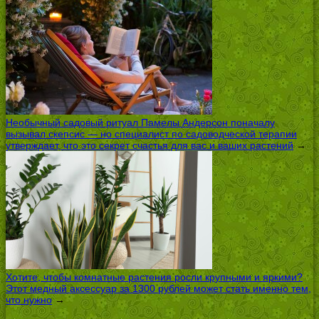
Необычный садовый ритуал Памелы Андерсон поначалу
вызывал скепсис — но специалист по садоводческой терапии
утверждает, что это секрет счастья для вас и ваших растений
→
Хотите, чтобы комнатные растения росли крупными и яркими?
Этот медный аксессуар за 1300 рублей может стать именно тем,
что нужно
→