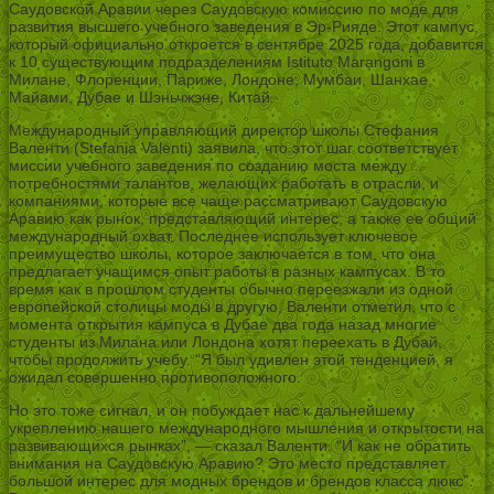
Саудовской Аравии через Саудовскую комиссию по моде для
развития высшего учебного заведения в Эр-Рияде. Этот кампус,
который официально откроется в сентябре 2025 года, добавится
к 10 существующим подразделениям Istituto Marangoni в
Милане, Флоренции, Париже, Лондоне, Мумбаи, Шанхае,
Майами, Дубае и Шэньчжэне, Китай.
Международный управляющий директор школы Стефания
Валенти (Stefania Valenti) заявила, что этот шаг соответствует
миссии учебного заведения по созданию моста между
потребностями талантов, желающих работать в отрасли, и
компаниями, которые все чаще рассматривают Саудовскую
Аравию как рынок, представляющий интерес, а также ее общий
международный охват. Последнее использует ключевое
преимущество школы, которое заключается в том, что она
предлагает учащимся опыт работы в разных кампусах. В то
время как в прошлом студенты обычно переезжали из одной
европейской столицы моды в другую, Валенти отметил, что с
момента открытия кампуса в Дубае два года назад многие
студенты из Милана или Лондона хотят переехать в Дубай,
чтобы продолжить учебу. “Я был удивлен этой тенденцией, я
ожидал совершенно противоположного.
Но это тоже сигнал, и он побуждает нас к дальнейшему
укреплению нашего международного мышления и открытости на
развивающихся рынках”, — сказал Валенти. “И как не обратить
внимания на Саудовскую Аравию? Это место представляет
большой интерес для модных брендов и брендов класса люкс”.