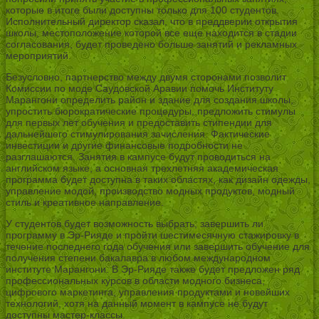
которые в итоге были доступны только для 100 студентов.
Исполнительный директор сказал, что в преддверии открытия
школы, местоположение которой все еще находится в стадии
согласования, будет проведено больше занятий и рекламных
мероприятий.
Безусловно, партнерство между двумя сторонами позволит
Комиссии по моде Саудовской Аравии помочь Институту
Марангони определить район и здание для создания школы,
упростить бюрократические процедуры, предложить стимулы
для первых лет обучения и предоставить стипендии для
дальнейшего стимулирования зачисления. Фактические
инвестиции и другие финансовые подробности не
разглашаются. Занятия в кампусе будут проводиться на
английском языке, а основная трехлетняя академическая
программа будет доступна в таких областях, как дизайн одежды,
управление модой, производство модных продуктов, модный
стиль и креативное направление.
У студентов будет возможность выбрать, завершить ли
программу в Эр-Рияде и пройти шестимесячную стажировку в
течение последнего года обучения или завершить обучение для
получения степени бакалавра в любом международном
институте Марангони. В Эр-Рияде также будет предложен ряд
профессиональных курсов в области модного бизнеса,
цифрового маркетинга, управления продуктами и новейших
технологий, хотя на данный момент в кампусе не будут
доступны мастер-классы.