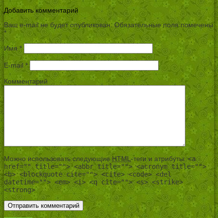
Добавить комментарий
Ваш e-mail не будет опубликован.
Обязательные поля помечены
*
Имя
*
E-mail
*
Комментарий
Можно использовать следующие
HTML
-теги и атрибуты:
<a
href="" title=""> <abbr title=""> <acronym title="">
<b> <blockquote cite=""> <cite> <code> <del
datetime=""> <em> <i> <q cite=""> <s> <strike>
<strong>