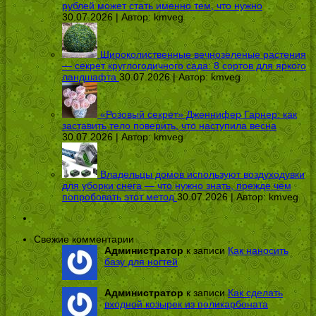
рублей может стать именно тем, что нужно
30.07.2026 | Автор:
kmveg
Широколиственные вечнозеленые растения
— секрет круглогодичного сада: 8 сортов для яркого
ландшафта
30.07.2026 | Автор:
kmveg
«Розовый секрет» Дженнифер Гарнер: как
заставить тело поверить, что наступила весна
30.07.2026 | Автор:
kmveg
Владельцы домов используют воздуходувки
для уборки снега — что нужно знать, прежде чем
попробовать этот метод
30.07.2026 | Автор:
kmveg
Свежие комментарии
Администратор
к записи
Как наносить
базу для ногтей
Администратор
к записи
Как сделать
входной козырек из поликарбоната