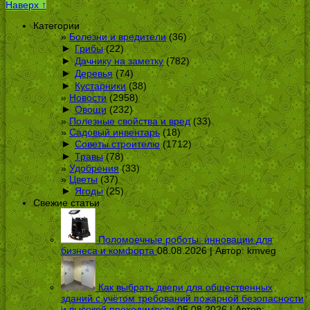
Наверх ↑
Категории
Болезни и вредители
(36)
►
Грибы
(22)
►
Дачнику на заметку
(782)
►
Деревья
(74)
►
Кустарники
(38)
Новости
(2958)
►
Овощи
(232)
Полезные свойства и вред
(33)
Садовый инвентарь
(18)
►
Советы строителю
(1712)
►
Травы
(78)
Удобрения
(33)
Цветы
(37)
►
Ягоды
(25)
Свежие статьи
Поломоечные роботы: инновации для
бизнеса и комфорта
08.08.2026 | Автор:
kmveg
Как выбрать двери для общественных
зданий с учётом требований пожарной безопасности
и высокой проходимости
05.08.2026 | Автор: