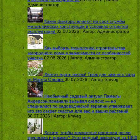
Администратор
Какие факторы влияют на срок службы
металлических конструкций в условиях открытой
эксплуатации
02.08.2026 | Автор:
Администратор
Как выбрать технологию строительства
загородного дома в зависимости от особенностей
участка
02.08.2026 | Автор:
Администратор
Хватит ждать весны! Трюк для зимнего сада
от Марты Стюарт
30.07.2026 | Автор:
kmveg
Необычный садовый ритуал Памелы
Андерсон поначалу вызывал скепсис — но
специалист по садоводческой терапии утверждает,
что это секрет счастья для вас и ваших растений
30.07.2026 | Автор:
kmveg
Хотите, чтобы комнатные растения росли
крупными и яркими? Этот медный аксессуар за 1300