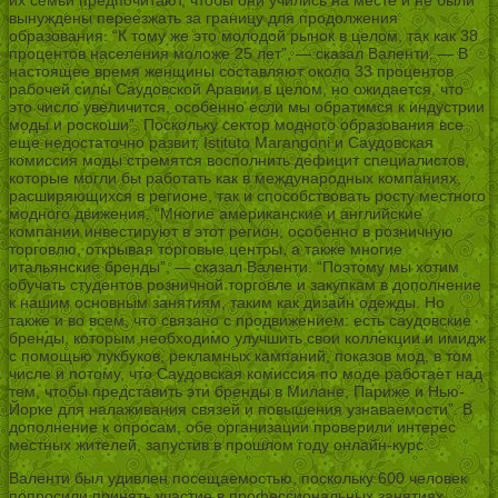
вынуждены переезжать за границу для продолжения
образования. “К тому же это молодой рынок в целом, так как 38
процентов населения моложе 25 лет”, — сказал Валенти. — В
настоящее время женщины составляют около 33 процентов
рабочей силы Саудовской Аравии в целом, но ожидается, что
это число увеличится, особенно если мы обратимся к индустрии
моды и роскоши”. Поскольку сектор модного образования все
еще недостаточно развит, Istituto Marangoni и Саудовская
комиссия моды стремятся восполнить дефицит специалистов,
которые могли бы работать как в международных компаниях,
расширяющихся в регионе, так и способствовать росту местного
модного движения. “Многие американские и английские
компании инвестируют в этот регион, особенно в розничную
торговлю, открывая торговые центры, а также многие
итальянские бренды”, — сказал Валенти. “Поэтому мы хотим
обучать студентов розничной торговле и закупкам в дополнение
к нашим основным занятиям, таким как дизайн одежды. Но
также и во всем, что связано с продвижением: есть саудовские
бренды, которым необходимо улучшить свои коллекции и имидж
с помощью лукбуков, рекламных кампаний, показов мод, в том
числе и потому, что Саудовская комиссия по моде работает над
тем, чтобы представить эти бренды в Милане, Париже и Нью-
Йорке для налаживания связей и повышения узнаваемости”. В
дополнение к опросам, обе организации проверили интерес
местных жителей, запустив в прошлом году онлайн-курс.
Валенти был удивлен посещаемостью, поскольку 600 человек
попросили принять участие в профессиональных занятиях,