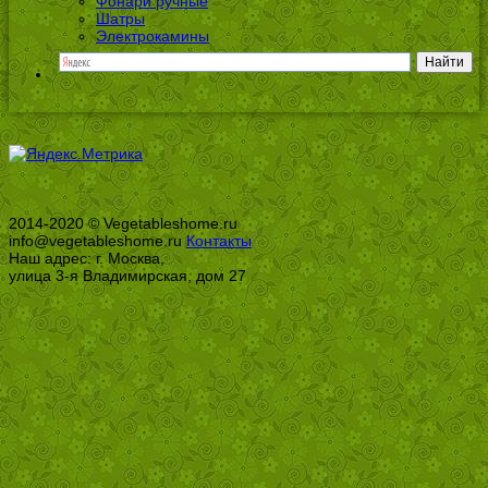
Фонари ручные
Шатры
Электрокамины
2014-2020 © Vegetableshome.ru
info@vegetableshome.ru
Контакты
Наш адрес: г. Москва,
улица 3-я Владимирская, дом 27