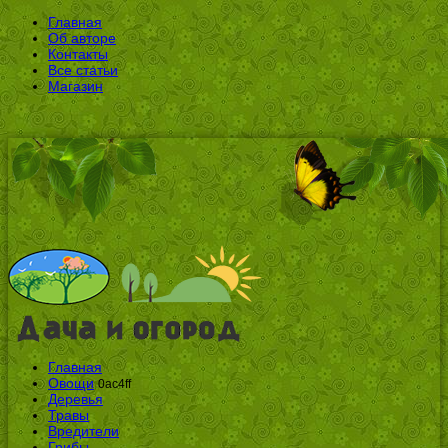
Главная
Об авторе
Контакты
Все статьи
Магазин
Главная
Овощи
0ac4ff
Деревья
Травы
Вредители
Грибы