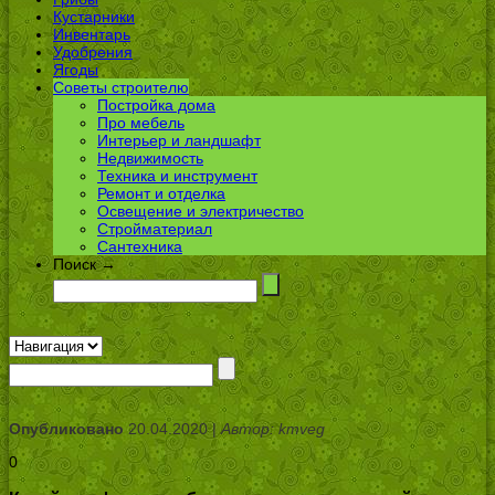
Кустарники
Инвентарь
Удобрения
Ягоды
Советы строителю
Постройка дома
Про мебель
Интерьер и ландшафт
Недвижимость
Техника и инструмент
Ремонт и отделка
Освещение и электричество
Стройматериал
Сантехника
Поиск →
Опубликовано
20.04.2020 |
Автор: kmveg
0