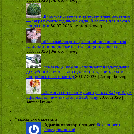
30.07.2026 | Автор:
kmveg
Широколиственные вечнозеленые растения
— секрет круглогодичного сада: 8 сортов для яркого
ландшафта
30.07.2026 | Автор:
kmveg
«Розовый секрет» Дженнифер Гарнер: как
заставить тело поверить, что наступила весна
30.07.2026 | Автор:
kmveg
Владельцы домов используют воздуходувки
для уборки снега — что нужно знать, прежде чем
попробовать этот метод
30.07.2026 | Автор:
kmveg
«Замена солнечному свету»: как Хайди Клум
оформляет зимний стол в 2026 году
30.07.2026 |
Автор:
kmveg
Свежие комментарии
Администратор
к записи
Как наносить
базу для ногтей