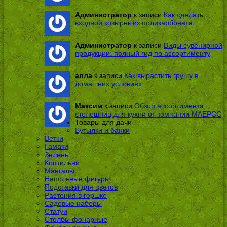
Администратор
к записи
Как сделать
входной козырек из поликарбоната
Администратор
к записи
Виды сувенирной
продукции: полный гид по ассортименту
алла
к записи
Как вырастить грушу в
домашних условиях
Максим
к записи
Обзор ассортимента
столешниц для кухни от компании МАЕРСС
Товары для дачи
Бутылки и банки
Ветки
Гамаки
Зелень
Коптильни
Мангалы
Напольные фигуры
Подставки для цветов
Растения в горшке
Садовые наборы
Статуи
Столбы фонарные