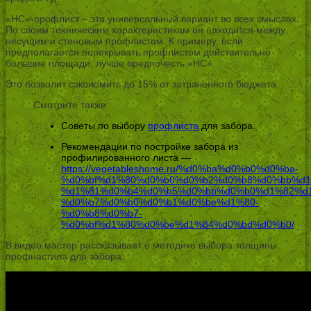
«НС»-профлист – это универсальный вариант во всех смыслах.
По своим техническим характеристикам он находится между
несущим и стеновым профлистом. К примеру, если
предполагается перекрывать профлистом действительно
большие площади, лучше предпочесть «НС».
Это позволит сэкономить до 15% от затраченного бюджета.
Смотрите также:
Советы по выбору
профлиста
для забора.
Рекомендации по постройке забора из
профилированного листа —
https://vegetableshome.ru/%d0%ba%d0%b0%d0%ba-
%d0%bf%d1%80%d0%b0%d0%b2%d0%b8%d0%bb%d1
%d1%81%d0%b4%d0%b5%d0%bb%d0%b0%d1%82%d1
%d0%b7%d0%b0%d0%b1%d0%be%d1%80-
%d0%b8%d0%b7-
%d0%bf%d1%80%d0%be%d1%84%d0%bd%d0%b0/
В видео мастер рассказывает о методике выбора толщины
профнастила для забора: