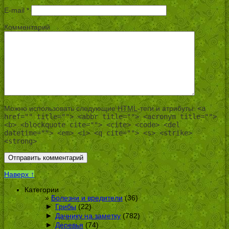
E-mail
*
Комментарий
Можно использовать следующие
HTML
-теги и атрибуты:
<a
href="" title=""> <abbr title=""> <acronym title="">
<b> <blockquote cite=""> <cite> <code> <del
datetime=""> <em> <i> <q cite=""> <s> <strike>
<strong>
Наверх ↑
Категории
Болезни и вредители
(36)
►
Грибы
(22)
►
Дачнику на заметку
(782)
►
Деревья
(74)