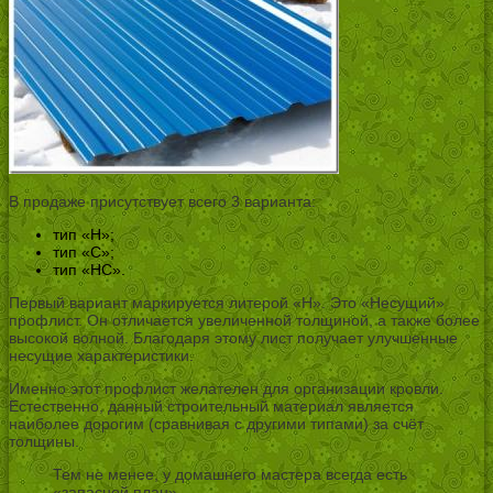
В продаже присутствует всего 3 варианта:
тип «Н»;
тип «С»;
тип «НС».
Первый вариант маркируется литерой «Н». Это «Несущий»
профлист. Он отличается увеличенной толщиной, а также более
высокой волной. Благодаря этому лист получает улучшенные
несущие характеристики.
Именно этот профлист желателен для организации кровли.
Естественно, данный строительный материал является
наиболее дорогим (сравнивая с другими типами) за счёт
толщины.
Тем не менее, у домашнего мастера всегда есть
«запасной план».