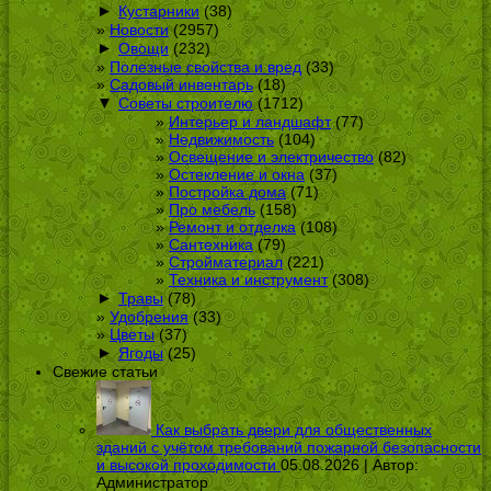
►
Кустарники
(38)
Новости
(2957)
►
Овощи
(232)
Полезные свойства и вред
(33)
Садовый инвентарь
(18)
▼
Советы строителю
(1712)
Интерьер и ландшафт
(77)
Недвижимость
(104)
Освещение и электричество
(82)
Остекление и окна
(37)
Постройка дома
(71)
Про мебель
(158)
Ремонт и отделка
(108)
Сантехника
(79)
Стройматериал
(221)
Техника и инструмент
(308)
►
Травы
(78)
Удобрения
(33)
Цветы
(37)
►
Ягоды
(25)
Свежие статьи
Как выбрать двери для общественных
зданий с учётом требований пожарной безопасности
и высокой проходимости
05.08.2026 | Автор:
Администратор