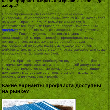
Какой профлист выбрать для крыши, а какой — для
забора?
Профилированный лист остаётся одним из самых
универсальных и распространённых строительных материалов
на рынке. Спрос на него не только не снижается, а
увеличивается. Ещё 7 лет назад приобрести качественный
профлист
можно было лишь от импортных производителей.
Сегодня в России существует несколько крупных
производителей, которые способны предоставить на суд
покупателя весьма и весьма качественный продукт,
разнообразный по своим техническим характеристикам.
Действительно, использовать один и тот же материал для крыши
и забора станет большой ошибкой.
Чтобы выбрать оптимум, необходимо осуществлять отбор по
техническим характеристикам, а не по ценовой доступности.
Ниже перечислены основные рекомендации, позволяющие
домашнему мастеру самостоятельно выполнить закупку
профлиста для конкретных целей.
Какие варианты профлиста доступны
на рынке?