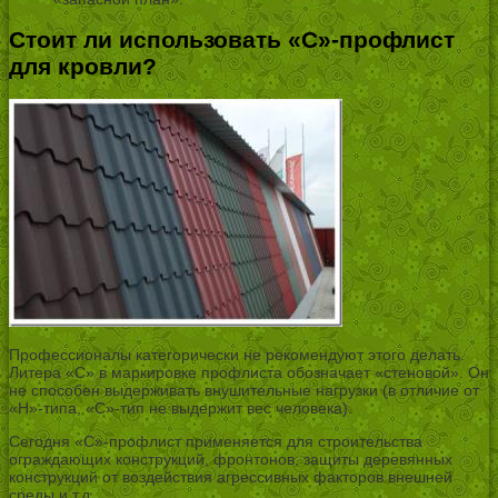
Стоит ли использовать «С»-профлист
для кровли?
Профессионалы категорически не рекомендуют этого делать.
Литера «С» в маркировке профлиста обозначает «стеновой». Он
не способен выдерживать внушительные нагрузки (в отличие от
«Н»-типа, «С»-тип не выдержит вес человека).
Сегодня «С»-профлист применяется для строительства
ограждающих конструкций, фронтонов, защиты деревянных
конструкций от воздействия агрессивных факторов внешней
среды и т.д.