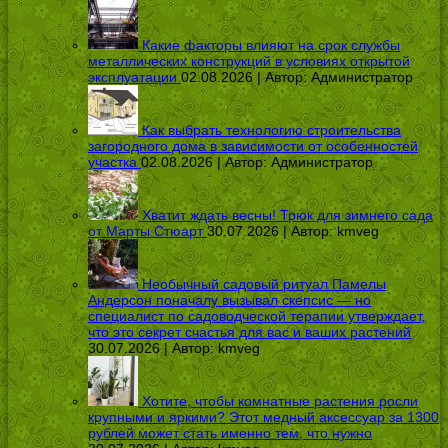
Какие факторы влияют на срок службы
металлических конструкций в условиях открытой
эксплуатации
02.08.2026 | Автор:
Администратор
Как выбрать технологию строительства
загородного дома в зависимости от особенностей
участка
02.08.2026 | Автор:
Администратор
Хватит ждать весны! Трюк для зимнего сада
от Марты Стюарт
30.07.2026 | Автор:
kmveg
Необычный садовый ритуал Памелы
Андерсон поначалу вызывал скепсис — но
специалист по садоводческой терапии утверждает,
что это секрет счастья для вас и ваших растений
30.07.2026 | Автор:
kmveg
Хотите, чтобы комнатные растения росли
крупными и яркими? Этот медный аксессуар за 1300
рублей может стать именно тем, что нужно