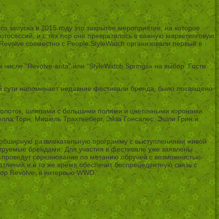
го запуска в 2015 году это закрытое мероприятие, на которое
тосессий, и с тех пор оно превратилось в важную маркетинговую
volve совместно с People StyleWatch организовали первый в
сле “Revolve-arita” или “StyleWatch Springs» на выбор. Гости
воей сути напоминает недавние фестивали бренда, было посвящено
иколоток, шляпами с большими полями и цветочными коронами.
лла Торн, Мишель Трахтенберг, Эйза Гонсалес, Эшли Грин и
ебя обширную развлекательную программу с выступлениями живой
нсируемые брендами. Для участия в фестивале уже заявлены
ers проведут соревнование по метанию обручей с возможностью
чатления и в то же время обеспечит беспрецедентную связь с
тор Revolve, в интервью WWD.