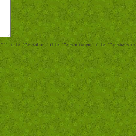
="" title=""> <abbr title=""> <acronym title=""> <b> <bl