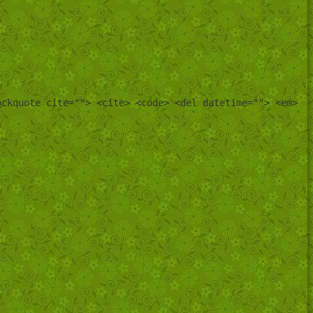
ockquote cite=""> <cite> <code> <del datetime=""> <em>