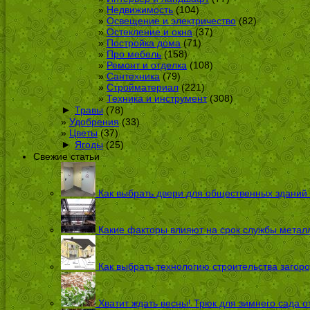
Недвижимость
(104)
Освещение и электричество
(82)
Остекление и окна
(37)
Постройка дома
(71)
Про мебель
(158)
Ремонт и отделка
(108)
Сантехника
(79)
Стройматериал
(221)
Техника и инструмент
(308)
►
Травы
(78)
Удобрения
(33)
Цветы
(37)
►
Ягоды
(25)
Свежие статьи
Как выбрать двери для общественных зданий
Какие факторы влияют на срок службы металл
Как выбрать технологию строительства загоро
Хватит ждать весны! Трюк для зимнего сада 