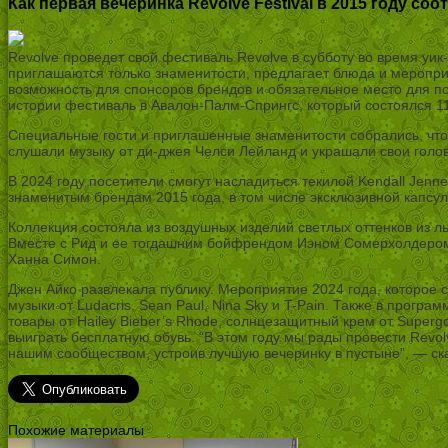
Как первая вечеринка Revolve Festival в 2015 году соо
Revolve проведет свой фестиваль Revolve в субботу во время уик-
приглашаются только знаменитости, предлагает блюда и меропри
возможность для спонсоров брендов и обязательное место для п
истории фестиваль в Авалон-Палм-Спрингс, который состоялся 1
Специальные гости и приглашенные знаменитости собрались, чтобы
слушали музыку от ди-джея Челси Лейланд и украшали свои голо
В 2024 году посетители смогут насладиться текилой Kendall Jenn
знаменитым брендам 2015 года, в том числе эксклюзивной капсул
Коллекция состояла из воздушных изделий светлых оттенков из 
Вместе с Рид и ее тогдашним бойфрендом Иэном Сомерхолдером 
Ханна Симон.
Джен Айко развлекала публику. Мероприятие 2024 года, которое 
музыки от Ludacris, Sean Paul, Nina Sky и T-Pain. Также в прог
товары от Hailey Bieber’s Rhode, солнцезащитный крем от Supergo
выиграть бесплатную обувь. “В этом году мы рады провести Revol
нашим сообществом, устроив лучшую вечеринку в пустыне”, — ск
Похожие материалы