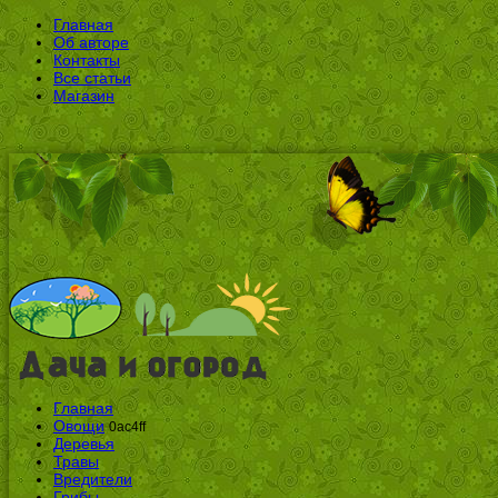
Главная
Об авторе
Контакты
Все статьи
Магазин
Главная
Овощи
0ac4ff
Деревья
Травы
Вредители
Грибы