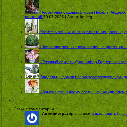
Необычный садовый ритуал Памелы Андерсон п
растений
30.07.2026 | Автор:
kmveg
Хотите, чтобы комнатные растения росли кру
Широколиственные вечнозеленые растения — 
«Розовый секрет» Дженнифер Гарнер: как заст
Владельцы домов используют воздуходувки дл
«Замена солнечному свету»: как Хайди Клум 
Свежие комментарии
Администратор
к записи
Как наносить базу 