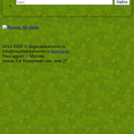
2014-2020 © Vegetableshome.ru
info@vegetableshome.ru
Контакты
Наш адрес: г. Москва,
улица 3-я Владимирская, дом 27