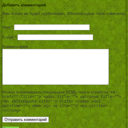
Добавить комментарий
Ваш e-mail не будет опубликован.
Обязательные поля помечены
*
Имя
*
E-mail
*
Комментарий
Можно использовать следующие
HTML
-теги и атрибуты:
<a
href="" title=""> <abbr title=""> <acronym title="">
<b> <blockquote cite=""> <cite> <code> <del
datetime=""> <em> <i> <q cite=""> <s> <strike>
<strong>