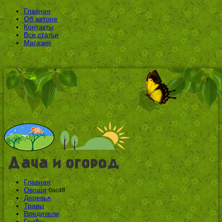
Главная
Об авторе
Контакты
Все статьи
Магазин
Главная
Овощи
0ac4ff
Деревья
Травы
Вредители
Грибы