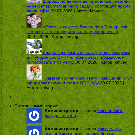
Широколиственные вечнозеленые растения
— секрет круглогодичного сада: 8 сортов для яркого
ландшафта
30.07.2026 | Автор:
kmveg
«Розовый секрет» Дженнифер Гарнер: как
заставить тело поверить, что наступила весна
30.07.2026 | Автор:
kmveg
Владельцы домов используют воздуходувки
для уборки снега — что нужно знать, прежде чем
попробовать этот метод
30.07.2026 | Автор:
kmveg
«Замена солнечному свету»: как Хайди Клум
оформляет зимний стол в 2026 году
30.07.2026 |
Автор:
kmveg
Свежие комментарии
Администратор
к записи
Как наносить
базу для ногтей
Администратор
к записи
Как сделать
входной козырек из поликарбоната