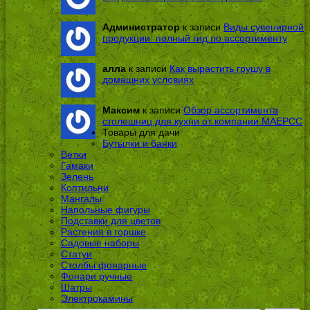
Администратор
к записи
Виды сувенирной
продукции: полный гид по ассортименту
алла
к записи
Как вырастить грушу в
домашних условиях
Максим
к записи
Обзор ассортимента
столешниц для кухни от компании МАЕРСС
Товары для дачи
Бутылки и банки
Ветки
Гамаки
Зелень
Коптильни
Мангалы
Напольные фигуры
Подставки для цветов
Растения в горшке
Садовые наборы
Статуи
Столбы фонарные
Фонари ручные
Шатры
Электрокамины