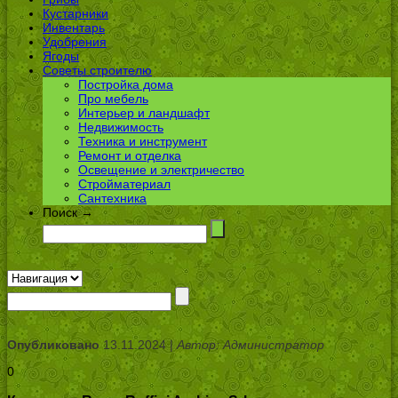
Кустарники
Инвентарь
Удобрения
Ягоды
Советы строителю
Постройка дома
Про мебель
Интерьер и ландшафт
Недвижимость
Техника и инструмент
Ремонт и отделка
Освещение и электричество
Стройматериал
Сантехника
Поиск →
Опубликовано
13.11.2024 |
Автор: Администратор
0