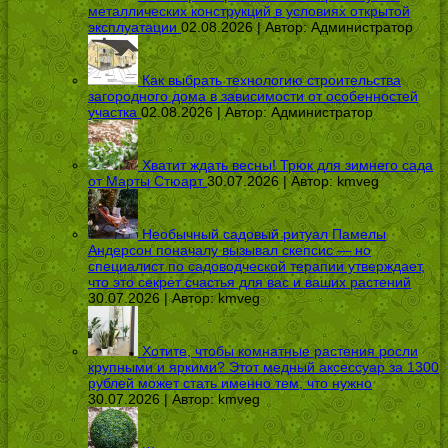
металлических конструкций в условиях открытой
эксплуатации
02.08.2026 | Автор:
Администратор
Как выбрать технологию строительства
загородного дома в зависимости от особенностей
участка
02.08.2026 | Автор:
Администратор
Хватит ждать весны! Трюк для зимнего сада
от Марты Стюарт
30.07.2026 | Автор:
kmveg
Необычный садовый ритуал Памелы
Андерсон поначалу вызывал скепсис — но
специалист по садоводческой терапии утверждает,
что это секрет счастья для вас и ваших растений
30.07.2026 | Автор:
kmveg
Хотите, чтобы комнатные растения росли
крупными и яркими? Этот медный аксессуар за 1300
рублей может стать именно тем, что нужно
30.07.2026 | Автор:
kmveg