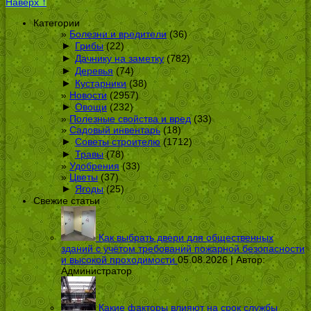
Наверх ↑
Категории
Болезни и вредители
(36)
►
Грибы
(22)
►
Дачнику на заметку
(782)
►
Деревья
(74)
►
Кустарники
(38)
Новости
(2957)
►
Овощи
(232)
Полезные свойства и вред
(33)
Садовый инвентарь
(18)
►
Советы строителю
(1712)
►
Травы
(78)
Удобрения
(33)
Цветы
(37)
►
Ягоды
(25)
Свежие статьи
Как выбрать двери для общественных
зданий с учётом требований пожарной безопасности
и высокой проходимости
05.08.2026 | Автор:
Администратор
Какие факторы влияют на срок службы