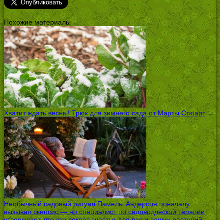
Похожие материалы
Хватит ждать весны! Трюк для зимнего сада от Марты Стюарт
→
Необычный садовый ритуал Памелы Андерсон поначалу
вызывал скепсис — но специалист по садоводческой терапии
утверждает, что это секрет счастья для вас и ваших растений
→