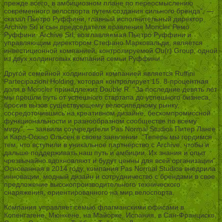
прежде всего, в амбициозном плане по переосмыслению
современного велоспорта путем создания сильного бренда”, —
сказал Пьетро Руффини, главный исполнительный директор
Archive Srl и сын председателя правления Moncler Ремо
Руффини. Archive Srl, возглавляемая Пьетро Руффини и
управляющим директором Стефано Марковальди, является
инвестиционной компанией, контролируемой Ou(r) Group, одной
из двух холдинговых компаний семьи Руффини.
Другой семейной холдинговой компанией является Ruffini
Partecipazioni Holding, которая контролирует 15. 8-процентная
доля в Moncler принадлежит Double R. “За последние девять лет
мы прошли путь от успешного стартапа до успешного бизнеса,
бросив вызов существующему велосипедному рынку,
сосредоточившись на креативном дизайне, бескомпромиссной
функциональности и разнообразном сообществе по всему
миру”, — заявили соучредители Pas Normal Studios Питер Ланге
и Карл-Оскар Ольсен в своем заявлении. “Теперь мы гордимся
тем, что вступили в уникальное партнерство с Archive, чтобы и
дальше поддерживать наш путь и амбиции. Их знания и опыт
чрезвычайно вдохновляют и будут ценны для всей организации”.
Основанная в 2014 году, компания Pas Normal Studios внедрила
инновации, модный дизайн и сотрудничество с брендами в свое
предложение высокопроизводительного технического
снаряжения, ориентированного на мир велоспорта.
Компания управляет семью флагманскими офисами в
Копенгагене, Мюнхене, на Майорке, Испания, в Сан-Франциско,