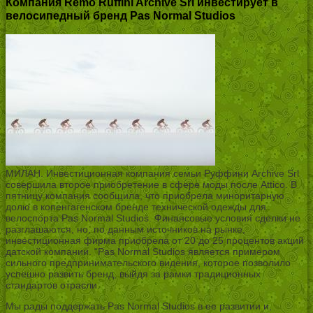
Компания Remo Ruffini Archive Srl инвестирует в
велосипедный бренд Pas Normal Studios
МИЛАН. Инвестиционная компания семьи Руффини Archive Srl
совершила второе приобретение в сфере моды после Attico. В
пятницу компания сообщила, что приобрела миноритарную
долю в копенгагенском бренде технической одежды для
велоспорта Pas Normal Studios. Финансовые условия сделки не
разглашаются, но, по данным источников на рынке,
инвестиционная фирма приобрела от 20 до 25 процентов акций
датской компании. “Pas Normal Studios является примером
сильного предпринимательского видения, которое позволило
успешно развить бренд, выйдя за рамки традиционных
стандартов отрасли.
Мы рады поддержать Pas Normal Studios в ее развитии и,