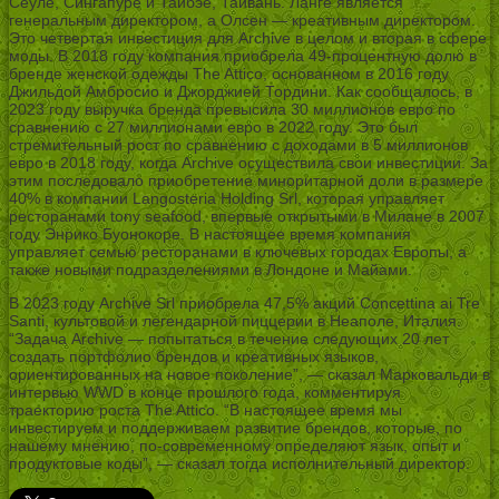
Сеуле, Сингапуре и Тайбэе, Тайвань. Ланге является
генеральным директором, а Олсен — креативным директором.
Это четвертая инвестиция для Archive в целом и вторая в сфере
моды. В 2018 году компания приобрела 49-процентную долю в
бренде женской одежды The Attico, основанном в 2016 году
Джильдой Амбросио и Джорджией Тордини. Как сообщалось, в
2023 году выручка бренда превысила 30 миллионов евро по
сравнению с 27 миллионами евро в 2022 году. Это был
стремительный рост по сравнению с доходами в 5 миллионов
евро в 2018 году, когда Archive осуществила свои инвестиции. За
этим последовало приобретение миноритарной доли в размере
40% в компании Langosteria Holding Srl, которая управляет
ресторанами tony seafood, впервые открытыми в Милане в 2007
году Энрико Буонокоре. В настоящее время компания
управляет семью ресторанами в ключевых городах Европы, а
также новыми подразделениями в Лондоне и Майами.
В 2023 году Archive Srl приобрела 47,5% акций Concettina ai Tre
Santi, культовой и легендарной пиццерии в Неаполе, Италия.
“Задача Archive — попытаться в течение следующих 20 лет
создать портфолио брендов и креативных языков,
ориентированных на новое поколение”, — сказал Марковальди в
интервью WWD в конце прошлого года, комментируя
траекторию роста The Attico. “В настоящее время мы
инвестируем и поддерживаем развитие брендов, которые, по
нашему мнению, по-современному определяют язык, опыт и
продуктовые коды”, — сказал тогда исполнительный директор.