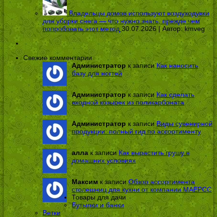
Владельцы домов используют воздуходувки
для уборки снега — что нужно знать, прежде чем
попробовать этот метод
30.07.2026 | Автор:
kmveg
Свежие комментарии
Администратор
к записи
Как наносить
базу для ногтей
Администратор
к записи
Как сделать
входной козырек из поликарбоната
Администратор
к записи
Виды сувенирной
продукции: полный гид по ассортименту
алла
к записи
Как вырастить грушу в
домашних условиях
Максим
к записи
Обзор ассортимента
столешниц для кухни от компании МАЕРСС
Товары для дачи
Бутылки и банки
Ветки