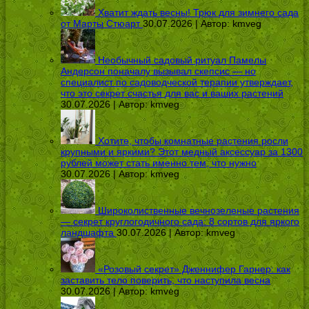
Хватит ждать весны! Трюк для зимнего сада
от Марты Стюарт
30.07.2026 | Автор:
kmveg
Необычный садовый ритуал Памелы
Андерсон поначалу вызывал скепсис — но
специалист по садоводческой терапии утверждает,
что это секрет счастья для вас и ваших растений
30.07.2026 | Автор:
kmveg
Хотите, чтобы комнатные растения росли
крупными и яркими? Этот медный аксессуар за 1300
рублей может стать именно тем, что нужно
30.07.2026 | Автор:
kmveg
Широколиственные вечнозеленые растения
— секрет круглогодичного сада: 8 сортов для яркого
ландшафта
30.07.2026 | Автор:
kmveg
«Розовый секрет» Дженнифер Гарнер: как
заставить тело поверить, что наступила весна
30.07.2026 | Автор:
kmveg