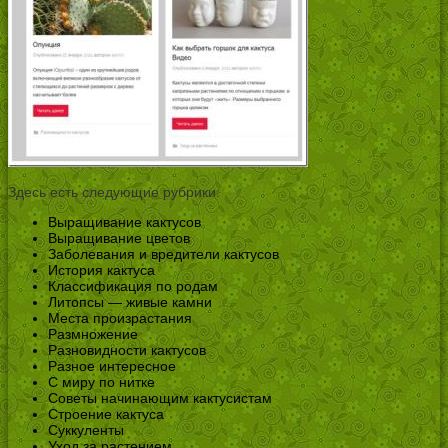
Здесь есть следующие рубрики:
Выращивание кактусов
Выращивание цветов
Заболевания и вредители кактусов
История кактуса
Классификация по родам
Литопсы — живые камни
Места произрастания
Размножение
Разновидности кактусов
Разное интересное
С миру по нитке
Советы начинающим кактусистам
Строение кактуса
Суккуленты
Уход за растением