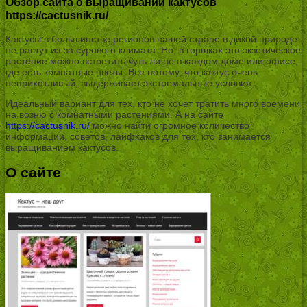
Обзор сайта о выращивании кактусов
https://cactusnik.ru/
Кактусы в большинстве регионов нашей стране в дикой природе
не растут из-за сурового климата. Но, в горшках это экзотическое
растение можно встретить чуть ли не в каждом доме или офисе,
где есть комнатные цветы. Все потому, что кактус очень
неприхотливый, выдерживает экстремальные условия.
Идеальный вариант для тех, кто не хочет тратить много времени
на возню с комнатными растениями. А на сайте
https://cactusnik.ru/
можно найти огромное количество
информации, советов, лайфхаков для тех, кто занимается
выращиванием кактусов.
О сайте