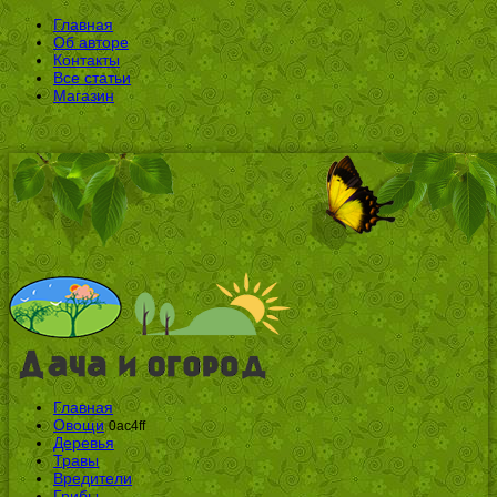
Главная
Об авторе
Контакты
Все статьи
Магазин
Главная
Овощи
0ac4ff
Деревья
Травы
Вредители
Грибы