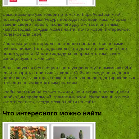
Само название уже говорит о том, что https://cactusnik.ru/
посвящен кактусам. Ресурс подойдет как новичкам, которые
завели своего первого «колючего друга», так и опытным
кактусоводам. Каждый может найти что-то новое, интересное,
полезное для себя.
Информация, материалы постоянно пополняются новыми
публикациями. Есть подразделы, что делает навигацию еще
более удобной. Многие зададутся вопросом о том, зачем
вообще нужен такой сайт.
Ведь кактусы и без специального ухода растут и выживают. Это
если говорить о привычных видах. Сейчас в моде невиданные
ранее кактусы, которые пока не очень хорошо адаптировались к
отечественным комнатным реалиям.
Чтобы растения не только выжили, но и активно росли, цвели,
необходим правильный, грамотный уход. Информацию о том,
как это сделать, всегда можно найти на сайте.
Что интересного можно найти