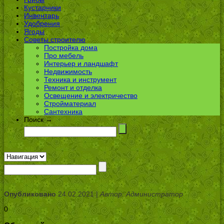
Кустарники
Инвентарь
Удобрения
Ягоды
Советы строителю
Постройка дома
Про мебель
Интерьер и ландшафт
Недвижимость
Техника и инструмент
Ремонт и отделка
Освещение и электричество
Стройматериал
Сантехника
Поиск →
Опубликовано
24.02.2021 |
Автор: Администратор
0