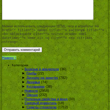
Можно использовать следующие
HTML
-теги и атрибуты:
<a
href="" title=""> <abbr title=""> <acronym title="">
<b> <blockquote cite=""> <cite> <code> <del
datetime=""> <em> <i> <q cite=""> <s> <strike>
<strong>
Наверх ↑
Категории
Болезни и вредители
(36)
►
Грибы
(22)
►
Дачнику на заметку
(782)
►
Деревья
(74)
►
Кустарники
(38)
Новости
(2958)
►
Овощи
(232)
Полезные свойства и вред
(33)
Садовый инвентарь
(18)
►
Советы строителю
(1712)