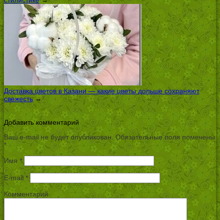
стилистике
→
Доставка цветов в Казани — какие цветы дольше сохраняют
свежесть
→
Добавить комментарий
Ваш e-mail не будет опубликован.
Обязательные поля помечены
*
Имя
*
E-mail
*
Комментарий