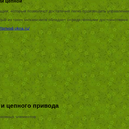
ли цепной
ции, которые позволяют достаточно легко производить управлени
ый из таких механизмов обладает определёнными достоинствами и
://privod-okna.ru/
.
 и цепного привода
сновных элементов: