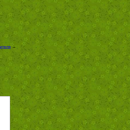
оителя
→