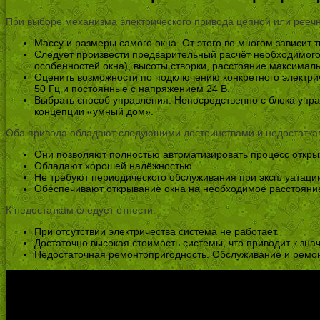
При выборе механизма электрического привода цепной или рееч
Массу и размеры самого окна. От этого во многом зависит 
Следует произвести предварительный расчёт необходимого 
особенностей окна), высоты створки, расстояние максималь
Оценить возможности по подключению конкретного электри
50 Гц и постоянные с напряжением 24 В.
Выбрать способ управления. Непосредственно с блока упр
концепции «умный дом».
Оба привода обладают следующими достоинствами и недостатка
Они позволяют полностью автоматизировать процесс откры
Обладают хорошей надёжностью.
Не требуют периодического обслуживания при эксплуатаци
Обеспечивают открывание окна на необходимое расстояни
К недостаткам следует отнести:
При отсутствии электричества система не работает.
Достаточно высокая стоимость системы, что приводит к зн
Недостаточная ремонтопригодность. Обслуживание и ремонт