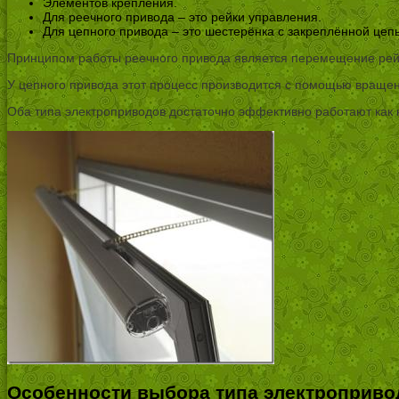
Элементов крепления.
Для реечного привода – это рейки управления.
Для цепного привода – это шестерёнка с закреплённой цеп
Принципом работы реечного привода является перемещение рейки
У цепного привода этот процесс производится с помощью вращени
Оба типа электроприводов достаточно эффективно работают как н
Особенности выбора типа электроприво