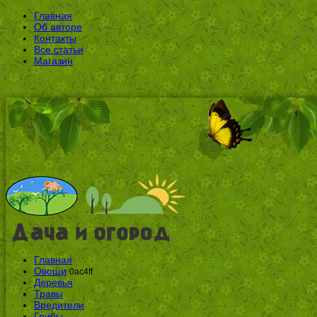
Главная
Об авторе
Контакты
Все статьи
Магазин
Главная
Овощи
0ac4ff
Деревья
Травы
Вредители
Грибы