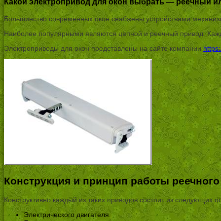
Какой электропривод для окон выбрать — реечный и
Большинство современных окон снабжены устройствами механиза
Наиболее популярными являются цепной и реечный привод. Кажд
Электроприводы для окон представлены на сайте компании
https
Конструкция и принцип работы реечного
Конструктивно каждый из таких приводов состоит из следующих о
Электрического двигателя.