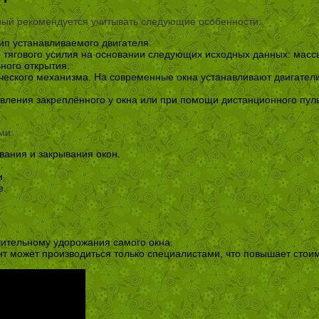
ный рекомендуется учитывать следующие особенности:
тип устанавливаемого двигателя.
тягового усилия на основании следующих исходных данных: массы 
ного открытия.
ческого механизма. На современные окна устанавливают двигатели
авления закреплённого у окна или при помощи дистанционного пул
ми:
вания и закрывания окон.
и.
е.
ачительному удорожания самого окна.
 может производиться только специалистами, что повышает стоим