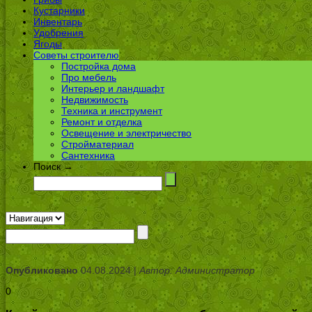
Кустарники
Инвентарь
Удобрения
Ягоды
Советы строителю
Постройка дома
Про мебель
Интерьер и ландшафт
Недвижимость
Техника и инструмент
Ремонт и отделка
Освещение и электричество
Стройматериал
Сантехника
Поиск →
Опубликовано
04.08.2024 |
Автор: Администратор
0