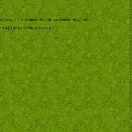
риводит к открыванию или закрыванию окна.
рикреплён к створке окна.