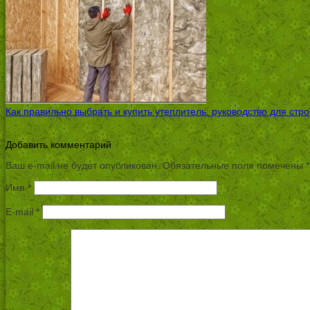
Как правильно выбрать и купить утеплитель: руководство для стр
Добавить комментарий
Ваш e-mail не будет опубликован.
Обязательные поля помечены
*
Имя
*
E-mail
*