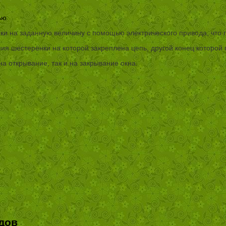
ью
 на заданную величину с помощью электрического привода, что п
я шестерёнки на которой закреплена цепь, другой конец которой п
а открывание, так и на закрывание окна.
дов