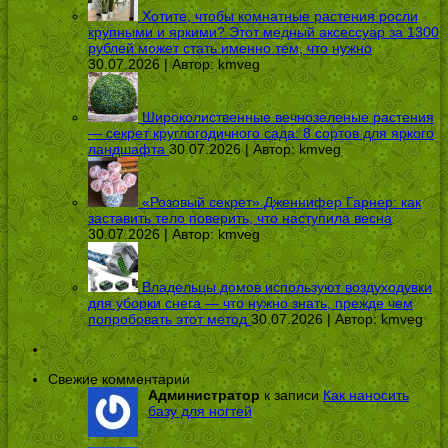
Хотите, чтобы комнатные растения росли
крупными и яркими? Этот медный аксессуар за 1300
рублей может стать именно тем, что нужно
30.07.2026 | Автор:
kmveg
Широколиственные вечнозеленые растения
— секрет круглогодичного сада: 8 сортов для яркого
ландшафта
30.07.2026 | Автор:
kmveg
«Розовый секрет» Дженнифер Гарнер: как
заставить тело поверить, что наступила весна
30.07.2026 | Автор:
kmveg
Владельцы домов используют воздуходувки
для уборки снега — что нужно знать, прежде чем
попробовать этот метод
30.07.2026 | Автор:
kmveg
Свежие комментарии
Администратор
к записи
Как наносить
базу для ногтей