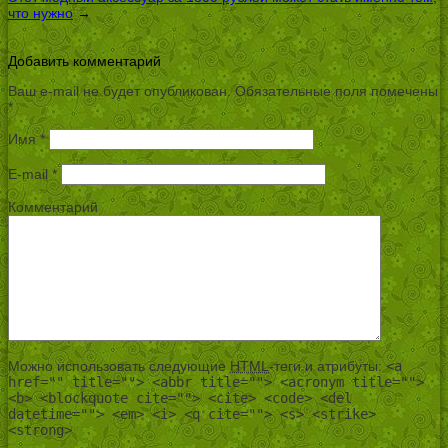
что нужно
→
Добавить комментарий
Ваш e-mail не будет опубликован.
Обязательные поля помечены
*
Имя
*
E-mail
*
Комментарий
Можно использовать следующие
HTML
-теги и атрибуты:
<a
href="" title=""> <abbr title=""> <acronym title="">
<b> <blockquote cite=""> <cite> <code> <del
datetime=""> <em> <i> <q cite=""> <s> <strike>
<strong>