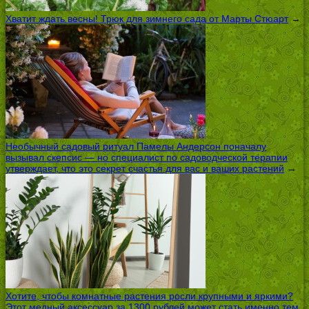
Хватит ждать весны! Трюк для зимнего сада от Марты Стюарт
→
Необычный садовый ритуал Памелы Андерсон поначалу
вызывал скепсис — но специалист по садоводческой терапии
утверждает, что это секрет счастья для вас и ваших растений
→
Хотите, чтобы комнатные растения росли крупными и яркими?
Этот медный аксессуар за 1300 рублей может стать именно тем,