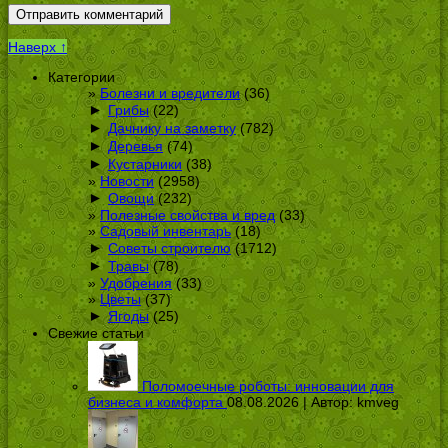
Наверх ↑
Категории
Болезни и вредители
(36)
►
Грибы
(22)
►
Дачнику на заметку
(782)
►
Деревья
(74)
►
Кустарники
(38)
Новости
(2958)
►
Овощи
(232)
Полезные свойства и вред
(33)
Садовый инвентарь
(18)
►
Советы строителю
(1712)
►
Травы
(78)
Удобрения
(33)
Цветы
(37)
►
Ягоды
(25)
Свежие статьи
Поломоечные роботы: инновации для
бизнеса и комфорта
08.08.2026 | Автор:
kmveg