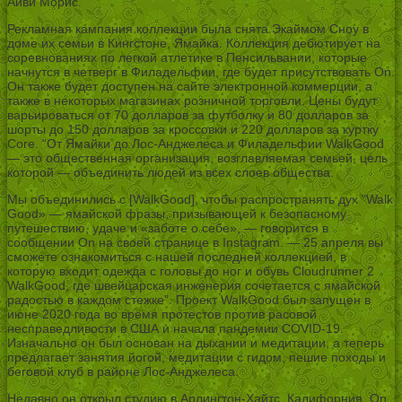
Айви Морис.
Рекламная кампания коллекции была снята Экаймом Сноу в
доме их семьи в Кингстоне, Ямайка. Коллекция дебютирует на
соревнованиях по легкой атлетике в Пенсильвании, которые
начнутся в четверг в Филадельфии, где будет присутствовать On.
Он также будет доступен на сайте электронной коммерции, а
также в некоторых магазинах розничной торговли. Цены будут
варьироваться от 70 долларов за футболку и 80 долларов за
шорты до 150 долларов за кроссовки и 220 долларов за куртку
Core. “От Ямайки до Лос-Анджелеса и Филадельфии WalkGood
— это общественная организация, возглавляемая семьей, цель
которой — объединить людей из всех слоев общества.
Мы объединились с [WalkGood], чтобы распространять дух ”Walk
Good» — ямайской фразы, призывающей к безопасному
путешествию, удаче и «заботе о себе», — говорится в
сообщении On на своей странице в Instagram. — 25 апреля вы
сможете ознакомиться с нашей последней коллекцией, в
которую входит одежда с головы до ног и обувь Cloudrunner 2
WalkGood, где швейцарская инженерия сочетается с ямайской
радостью в каждом стежке”. Проект WalkGood был запущен в
июне 2020 года во время протестов против расовой
несправедливости в США и начала пандемии COVID-19.
Изначально он был основан на дыхании и медитации, а теперь
предлагает занятия йогой, медитации с гидом, пешие походы и
беговой клуб в районе Лос-Анджелеса.
Недавно он открыл студию в Арлингтон-Хайтс, Калифорния. On