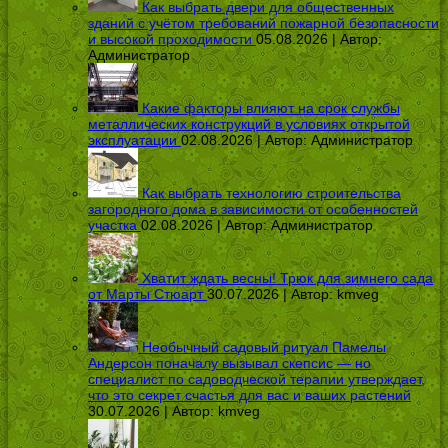
Как выбрать двери для общественных
зданий с учётом требований пожарной безопасности
и высокой проходимости
05.08.2026 | Автор:
Администратор
Какие факторы влияют на срок службы
металлических конструкций в условиях открытой
эксплуатации
02.08.2026 | Автор:
Администратор
Как выбрать технологию строительства
загородного дома в зависимости от особенностей
участка
02.08.2026 | Автор:
Администратор
Хватит ждать весны! Трюк для зимнего сада
от Марты Стюарт
30.07.2026 | Автор:
kmveg
Необычный садовый ритуал Памелы
Андерсон поначалу вызывал скепсис — но
специалист по садоводческой терапии утверждает,
что это секрет счастья для вас и ваших растений
30.07.2026 | Автор:
kmveg