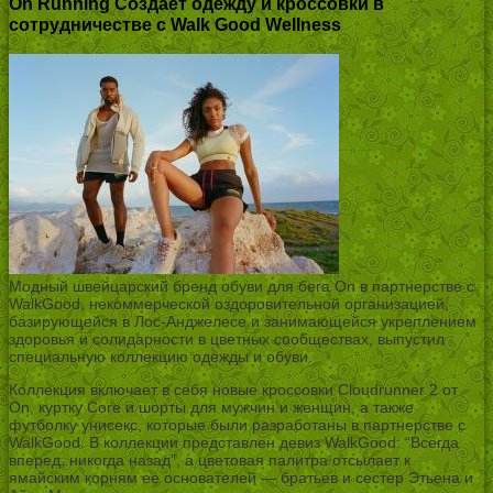
On Running Создает одежду и кроссовки в
сотрудничестве с Walk Good Wellness
Модный швейцарский бренд обуви для бега On в партнерстве с
WalkGood, некоммерческой оздоровительной организацией,
базирующейся в Лос-Анджелесе и занимающейся укреплением
здоровья и солидарности в цветных сообществах, выпустил
специальную коллекцию одежды и обуви.
Коллекция включает в себя новые кроссовки Cloudrunner 2 от
On, куртку Core и шорты для мужчин и женщин, а также
футболку унисекс, которые были разработаны в партнерстве с
WalkGood. В коллекции представлен девиз WalkGood: “Всегда
вперед, никогда назад”, а цветовая палитра отсылает к
ямайским корням ее основателей — братьев и сестер Этьена и