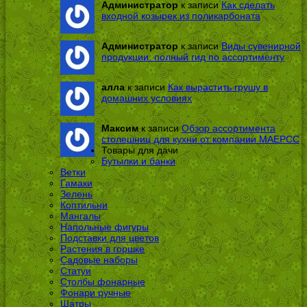
Администратор
к записи
Как сделать
входной козырек из поликарбоната
Администратор
к записи
Виды сувенирной
продукции: полный гид по ассортименту
алла
к записи
Как вырастить грушу в
домашних условиях
Максим
к записи
Обзор ассортимента
столешниц для кухни от компании МАЕРСС
Товары для дачи
Бутылки и банки
Ветки
Гамаки
Зелень
Коптильни
Мангалы
Напольные фигуры
Подставки для цветов
Растения в горшке
Садовые наборы
Статуи
Столбы фонарные
Фонари ручные
Шатры