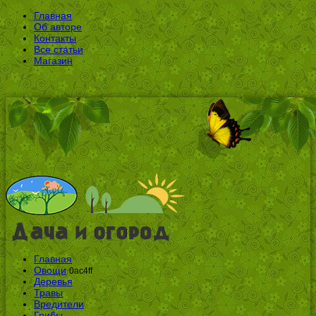
Главная
Об авторе
Контакты
Все статьи
Магазин
Главная
Овощи
0ac4ff
Деревья
Травы
Вредители
Грибы