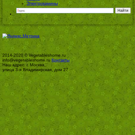
Электрокамины
2014-2020 © Vegetableshome.ru
info@vegetableshome.ru
Контакты
Наш адрес: г. Москва,
улица 3-я Владимирская, дом 27