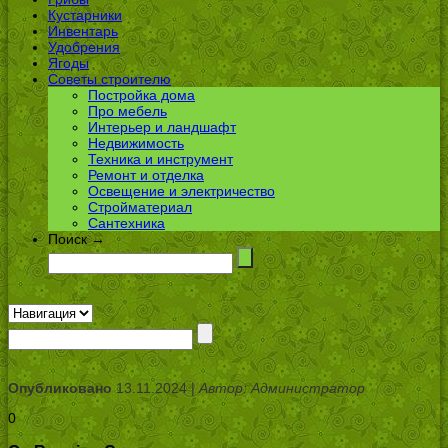
Кустарники
Инвентарь
Удобрения
Ягоды
Советы строителю
Постройка дома
Про мебель
Интерьер и ландшафт
Недвижимость
Техника и инструмент
Ремонт и отделка
Освещение и электричество
Стройматериал
Сантехника
Поиск →
Опубликовано
13.11.2024 |
Автор: Администратор
0