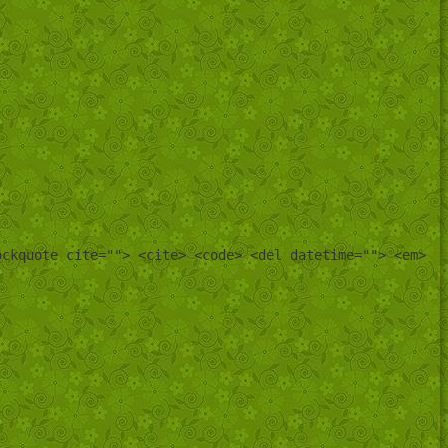
ockquote cite=""> <cite> <code> <del datetime=""> <em>