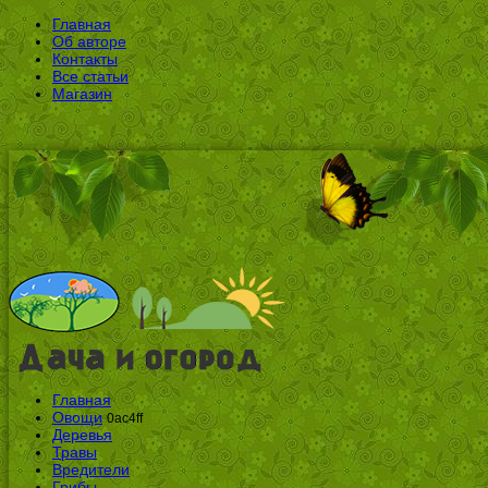
Главная
Об авторе
Контакты
Все статьи
Магазин
Главная
Овощи
0ac4ff
Деревья
Травы
Вредители
Грибы