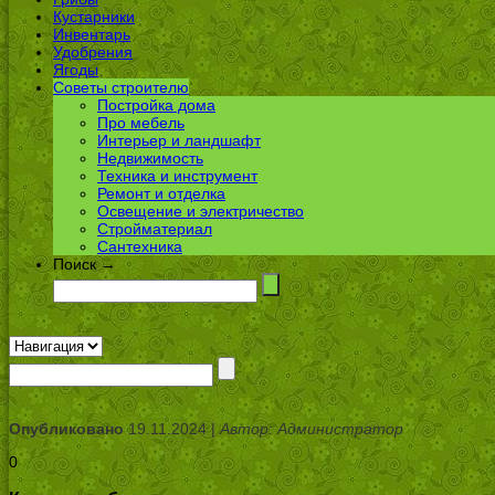
Кустарники
Инвентарь
Удобрения
Ягоды
Советы строителю
Постройка дома
Про мебель
Интерьер и ландшафт
Недвижимость
Техника и инструмент
Ремонт и отделка
Освещение и электричество
Стройматериал
Сантехника
Поиск →
Опубликовано
19.11.2024 |
Автор: Администратор
0