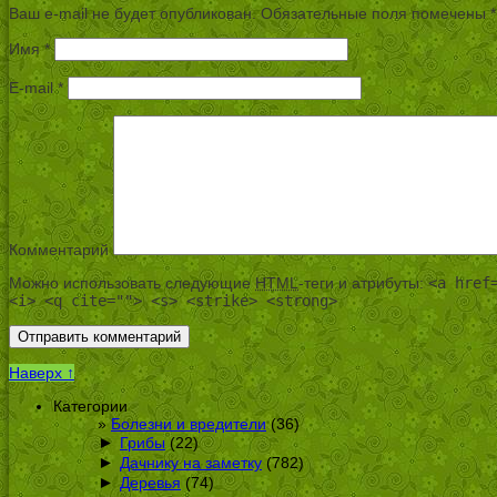
Ваш e-mail не будет опубликован.
Обязательные поля помечены
*
Имя
*
E-mail
*
Комментарий
Можно использовать следующие
HTML
-теги и атрибуты:
<a href
<i> <q cite=""> <s> <strike> <strong>
Наверх ↑
Категории
Болезни и вредители
(36)
►
Грибы
(22)
►
Дачнику на заметку
(782)
►
Деревья
(74)