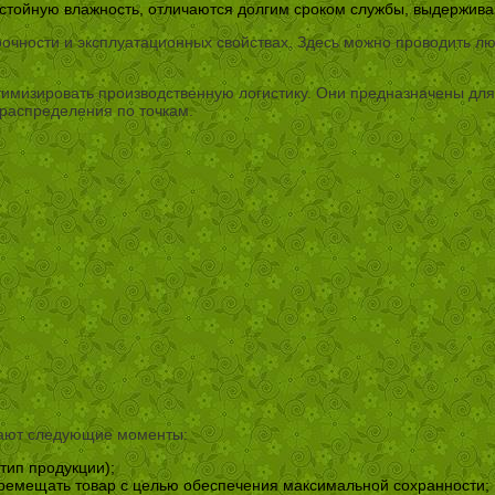
стойную влажность, отличаются долгим сроком службы, выдержив
прочности и эксплуатационных свойствах. Здесь можно проводить 
имизировать производственную логистику. Они предназначены для
распределения по точкам.
вают следующие моменты:
(тип продукции);
еремещать товар с целью обеспечения максимальной сохранности;