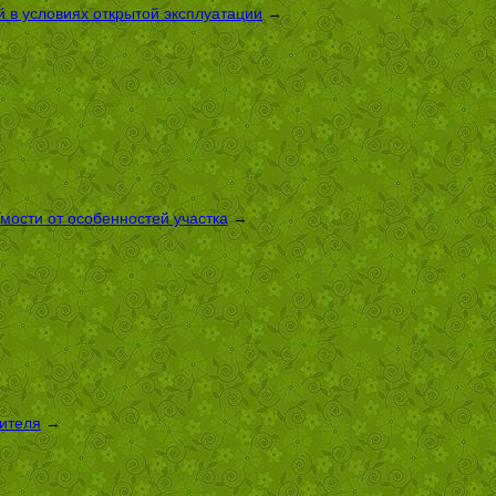
 в условиях открытой эксплуатации
→
имости от особенностей участка
→
оителя
→