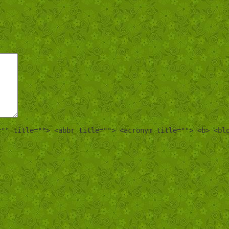
="" title=""> <abbr title=""> <acronym title=""> <b> <bl