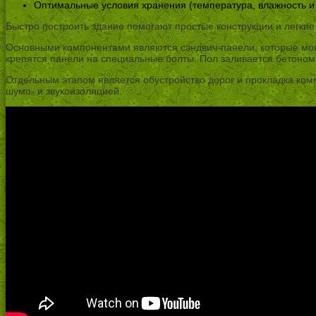
Оптимальные условия хранения (температура, влажность и т
Быстро построить здание помогают простые конструкции и легки
Основными компонентами являются сэндвич-панели, которые мон
крепятся панели на специальные болты. Пол заливается бетоном
Отдельным этапом является обустройство дорог и прокладка комм
шумо- и звукоизоляцией.