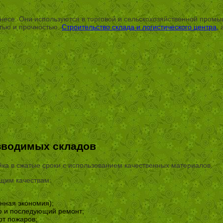
есе. Они используются в торговой и сельскохозяйственной промы
стью и прочностью.
Строительство склада и логистического центра,
а
зводимых складов
ка в сжатые сроки с использованием качественных материалов.
ющим качествам:
нная экономия);
ю и последующий ремонт;
от пожаров;