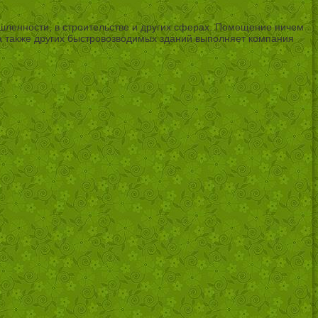
шленности, в строительстве и других сферах. Помещение ничем
 также других быстровозводимых зданий выполняет компания