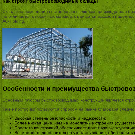
Как строят быстровозводимые склады
Складские помещения востребованы в любом производстве и бизн
не отличается от обычных складов, отличается высокой надежно
AC-Holding.
Особенности и преимущества быстрово
Основным плюсом быстровозводимых конструкций является строй
Такие постройки пользуются спросом на рынке благодаря следу
Высокая степень безопасности и надежности;
Более низкая цена, чем на монолитные строения (существе
Простота конструкций обеспечивает понятную эксплуатаци
Возможность дополнительно утеплить здание, обезопасить 