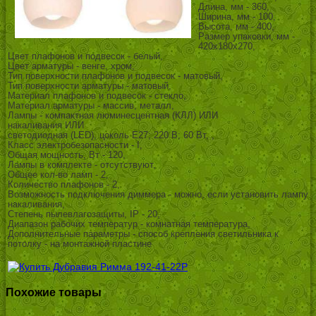
Длина, мм - 360,
Ширина, мм - 100,
Высота, мм - 400,
Размер упаковки, мм -
420x180x270,
Цвет плафонов и подвесок - белый,
Цвет арматуры - венге, хром,
Тип поверхности плафонов и подвесок - матовый,
Тип поверхности арматуры - матовый,
Материал плафонов и подвесок - стекло,
Материал арматуры - массив, металл,
Лампы - компактная люминесцентная (КЛЛ) ИЛИ
накаливания ИЛИ
светодиодная (LED), цоколь E27; 220 В; 60 Вт, ,
Класс электробезопасности - I,
Общая мощность, Вт - 120,
Лампы в комплекте - отсутствуют,
Общее кол-во ламп - 2,
Количество плафонов - 2,
Возможность подключения диммера - можно, если установить лампу
накаливания,
Степень пылевлагозащиты, IP - 20,
Диапазон рабочих температур - комнатная температура,
Дополнительные параметры - способ крепления светильника к
потолку - на монтажной пластине
Похожие товары