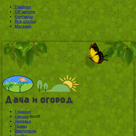
Главная
Об авторе
Контакты
Все статьи
Магазин
Главная
Овощи
0ac4ff
Деревья
Травы
Вредители
Грибы