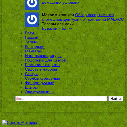
домашних условиях
Максим
к записи
Обзор ассортимента
столешниц для кухни от компании МАЕРСС
Товары для дачи
Бутылки и банки
Ветки
Гамаки
Зелень
Коптильни
Мангалы
Напольные фигуры
Подставки для цветов
Растения в горшке
Садовые наборы
Статуи
Столбы фонарные
Фонари ручные
Шатры
Электрокамины