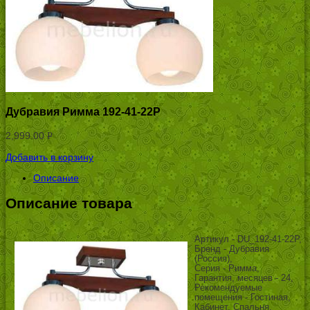
Дубравия Римма 192-41-22P
2,999.00
Р
УБ.
Добавить в корзину
Описание
Описание товара
Артикул - DU_192-41-22P,
Бренд - Дубравия
(Россия),
Серия - Римма,
Гарантия, месяцев - 24,
Рекомендуемые
помещения - Гостиная,
Кабинет, Спальня,