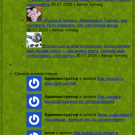
ландшафта
30.07.2026 | Автор:
kmveg
«Розовый секрет» Дженнифер Гарнер: как
заставить тело поверить, что наступила весна
30.07.2026 | Автор:
kmveg
Владельцы домов используют воздуходувки
для уборки снега — что нужно знать, прежде чем
попробовать этот метод
30.07.2026 | Автор:
kmveg
Свежие комментарии
Администратор
к записи
Как наносить
базу для ногтей
Администратор
к записи
Как сделать
входной козырек из поликарбоната
Администратор
к записи
Виды сувенирной
продукции: полный гид по ассортименту
алла
к записи
Как вырастить грушу в