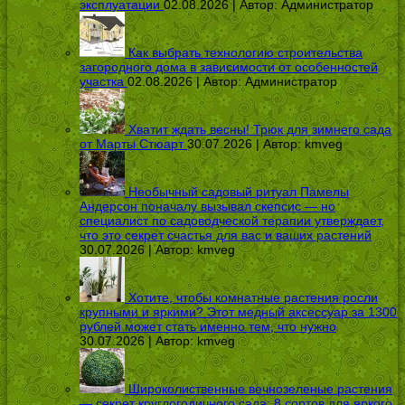
эксплуатации
02.08.2026 | Автор:
Администратор
Как выбрать технологию строительства
загородного дома в зависимости от особенностей
участка
02.08.2026 | Автор:
Администратор
Хватит ждать весны! Трюк для зимнего сада
от Марты Стюарт
30.07.2026 | Автор:
kmveg
Необычный садовый ритуал Памелы
Андерсон поначалу вызывал скепсис — но
специалист по садоводческой терапии утверждает,
что это секрет счастья для вас и ваших растений
30.07.2026 | Автор:
kmveg
Хотите, чтобы комнатные растения росли
крупными и яркими? Этот медный аксессуар за 1300
рублей может стать именно тем, что нужно
30.07.2026 | Автор:
kmveg
Широколиственные вечнозеленые растения
— секрет круглогодичного сада: 8 сортов для яркого