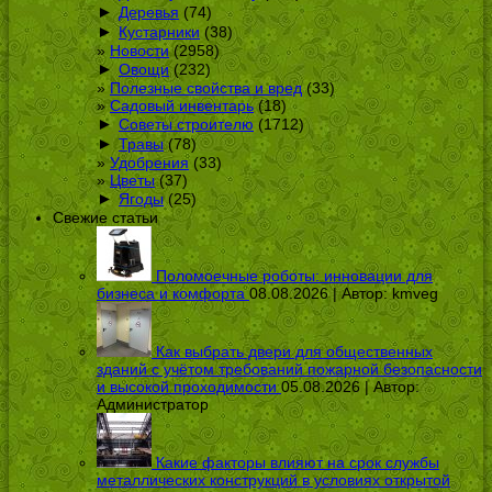
►
Деревья
(74)
►
Кустарники
(38)
Новости
(2958)
►
Овощи
(232)
Полезные свойства и вред
(33)
Садовый инвентарь
(18)
►
Советы строителю
(1712)
►
Травы
(78)
Удобрения
(33)
Цветы
(37)
►
Ягоды
(25)
Свежие статьи
Поломоечные роботы: инновации для
бизнеса и комфорта
08.08.2026 | Автор:
kmveg
Как выбрать двери для общественных
зданий с учётом требований пожарной безопасности
и высокой проходимости
05.08.2026 | Автор:
Администратор
Какие факторы влияют на срок службы
металлических конструкций в условиях открытой