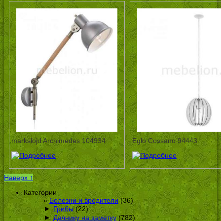
markslojd Archimedes 104934
Eglo Cossano 94443
Наверх ↑
Категории
Болезни и вредители
(36)
►
Грибы
(22)
►
Дачнику на заметку
(782)