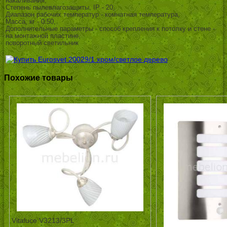
накаливания,
Степень пылевлагозащиты, IP - 20,
Диапазон рабочих температур - комнатная температура,
Масса, кг - 0.50,
Дополнительные параметры - способ крепления к потолку и стене -
на монтажной пластине,
поворотный светильник
Похожие товары
Vitaluce V3213/3PL