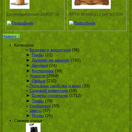
Цилиндрическая 26003700
АРТИ-М (60х116 см) 61-200
Наверх ↑
Категории
Болезни и вредители
(36)
►
Грибы
(22)
►
Дачнику на заметку
(782)
►
Деревья
(74)
►
Кустарники
(38)
Новости
(2958)
►
Овощи
(232)
Полезные свойства и вред
(33)
Садовый инвентарь
(18)
►
Советы строителю
(1712)
►
Травы
(78)
Удобрения
(33)
Цветы
(37)
►
Ягоды
(25)
Свежие статьи