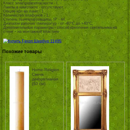
Класс электробезопасности - I,
Лампы в комплекте - отсутствуют,
Общее кол-во ламп - 1,
Количество плафонов - 1,
Степень пылевлагозащиты, IP - 44,
Диапазон рабочих температур - от -40^C до +40^C,
Дополнительные параметры - способ крепления светильника на
стене – на монтажной пластине
Похожие товары
Home-Religion
Свеча
декоративная
(50 см)