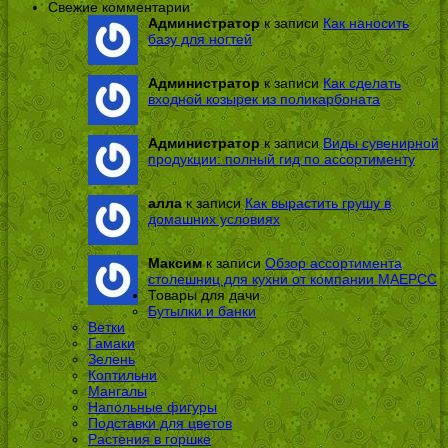
Свежие комментарии
Администратор
к записи
Как наносить
базу для ногтей
Администратор
к записи
Как сделать
входной козырек из поликарбоната
Администратор
к записи
Виды сувенирной
продукции: полный гид по ассортименту
алла
к записи
Как вырастить грушу в
домашних условиях
Максим
к записи
Обзор ассортимента
столешниц для кухни от компании МАЕРСС
Товары для дачи
Бутылки и банки
Ветки
Гамаки
Зелень
Коптильни
Мангалы
Напольные фигуры
Подставки для цветов
Растения в горшке