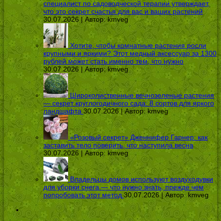
специалист по садоводческой терапии утверждает,
что это секрет счастья для вас и ваших растений
30.07.2026 | Автор:
kmveg
Хотите, чтобы комнатные растения росли
крупными и яркими? Этот медный аксессуар за 1300
рублей может стать именно тем, что нужно
30.07.2026 | Автор:
kmveg
Широколиственные вечнозеленые растения
— секрет круглогодичного сада: 8 сортов для яркого
ландшафта
30.07.2026 | Автор:
kmveg
«Розовый секрет» Дженнифер Гарнер: как
заставить тело поверить, что наступила весна
30.07.2026 | Автор:
kmveg
Владельцы домов используют воздуходувки
для уборки снега — что нужно знать, прежде чем
попробовать этот метод
30.07.2026 | Автор:
kmveg