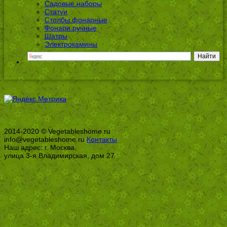
Садовые наборы
Статуи
Столбы фонарные
Фонари ручные
Шатры
Электрокамины
2014-2020 © Vegetableshome.ru
info@vegetableshome.ru
Контакты
Наш адрес: г. Москва,
улица 3-я Владимирская, дом 27