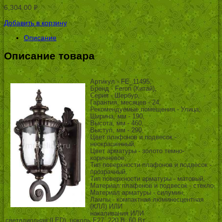
6,304.00
Р
УБ.
Добавить в корзину
Описание
Описание товара
Артикул - FE_11495,
Бренд - Feron (Китай),
Серия - Шербур,
Гарантия, месяцев - 24,
Рекомендуемые помещения - Улица,
Ширина, мм - 190,
Высота, мм - 460,
Выступ, мм - 290,
Цвет плафонов и подвесок -
неокрашенный,
Цвет арматуры - золото темно-
коричневое,
Тип поверхности плафонов и подвесок -
прозрачный,
Тип поверхности арматуры - матовый,
Материал плафонов и подвесок - стекло,
Материал арматуры - силумин,
Лампы - компактная люминесцентная
(КЛЛ) ИЛИ
накаливания ИЛИ
светодиодная (LED), цоколь E27; 220 В; 60 Вт, ,