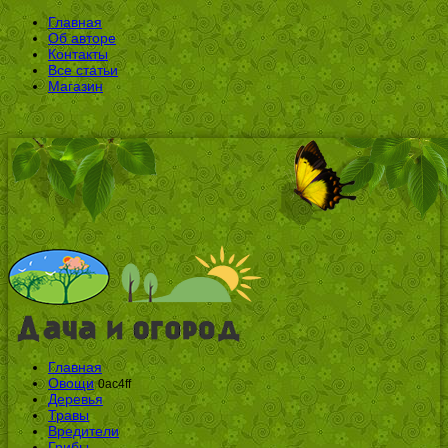
Главная
Об авторе
Контакты
Все статьи
Магазин
Главная
Овощи
0ac4ff
Деревья
Травы
Вредители
Грибы