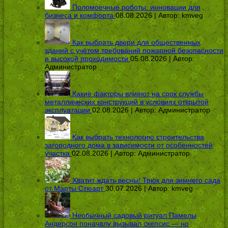
Поломоечные роботы: инновации для
бизнеса и комфорта
08.08.2026 | Автор:
kmveg
Как выбрать двери для общественных
зданий с учётом требований пожарной безопасности
и высокой проходимости
05.08.2026 | Автор:
Администратор
Какие факторы влияют на срок службы
металлических конструкций в условиях открытой
эксплуатации
02.08.2026 | Автор:
Администратор
Как выбрать технологию строительства
загородного дома в зависимости от особенностей
участка
02.08.2026 | Автор:
Администратор
Хватит ждать весны! Трюк для зимнего сада
от Марты Стюарт
30.07.2026 | Автор:
kmveg
Необычный садовый ритуал Памелы
Андерсон поначалу вызывал скепсис — но