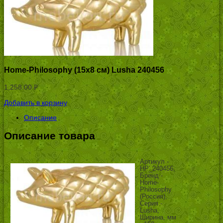
Home-Philosophy (15х8 см) Lusha 240456
1,258.00
Р
УБ.
Добавить в корзину
Описание
Описание товара
Артикул -
HP_240456,
Бренд -
Home-
Philosophy
(Россия),
Серия -
Lusha,
Ширина, мм