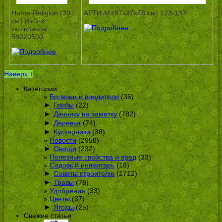
Home-Religion (30
АРТИ-М (87х27х48 см) 123-137
см) Из 3-х
тюльпанов
58020500
Наверх ↑
Категории
Болезни и вредители
(36)
►
Грибы
(22)
►
Дачнику на заметку
(782)
►
Деревья
(74)
►
Кустарники
(38)
Новости
(2958)
►
Овощи
(232)
Полезные свойства и вред
(33)
Садовый инвентарь
(18)
►
Советы строителю
(1712)
►
Травы
(78)
Удобрения
(33)
Цветы
(37)
►
Ягоды
(25)
Свежие статьи