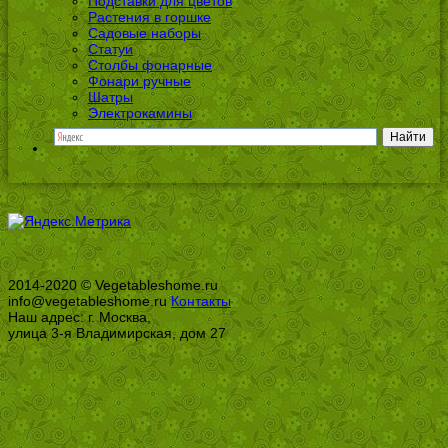
Подставки для цветов
Растения в горшке
Садовые наборы
Статуи
Столбы фонарные
Фонари ручные
Шатры
Электрокамины
2014-2020 © Vegetableshome.ru
info@vegetableshome.ru
Контакты
Наш адрес: г. Москва,
улица 3-я Владимирская, дом 27