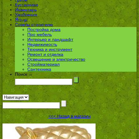
Кустарники
Инвентарь
Удобрения
Ягоды
Советы строителю
Постройка дома
Про мебель
Интерьер и ландшафт
Недвижимость
Техника и инструмент
Ремонт и отделка
Освещение и электричество
Стройматериал
Сантехника
Поиск →
<<< Назад в магазин