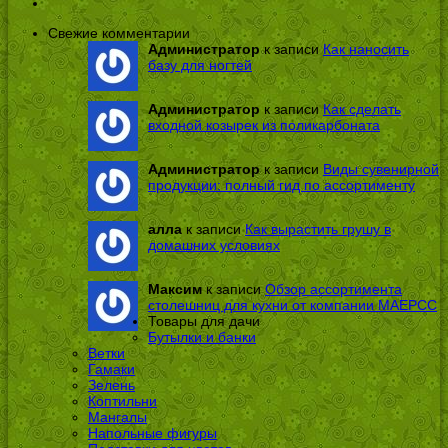
Свежие комментарии
Администратор
к записи
Как наносить
базу для ногтей
Администратор
к записи
Как сделать
входной козырек из поликарбоната
Администратор
к записи
Виды сувенирной
продукции: полный гид по ассортименту
алла
к записи
Как вырастить грушу в
домашних условиях
Максим
к записи
Обзор ассортимента
столешниц для кухни от компании МАЕРСС
Товары для дачи
Бутылки и банки
Ветки
Гамаки
Зелень
Коптильни
Мангалы
Напольные фигуры