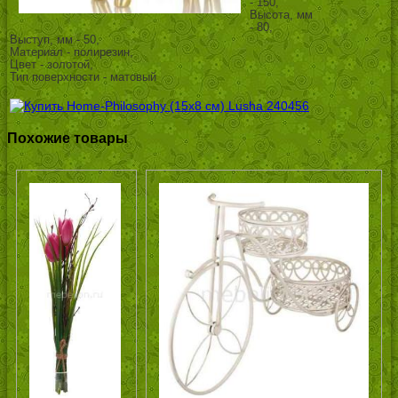
- 150,
Высота, мм
- 80,
Выступ, мм - 50,
Материал - полирезин,
Цвет - золотой,
Тип поверхности - матовый
Похожие товары