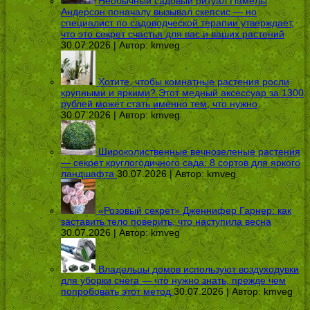
Необычный садовый ритуал Памелы
Андерсон поначалу вызывал скепсис — но
специалист по садоводческой терапии утверждает,
что это секрет счастья для вас и ваших растений
30.07.2026 | Автор:
kmveg
Хотите, чтобы комнатные растения росли
крупными и яркими? Этот медный аксессуар за 1300
рублей может стать именно тем, что нужно
30.07.2026 | Автор:
kmveg
Широколиственные вечнозеленые растения
— секрет круглогодичного сада: 8 сортов для яркого
ландшафта
30.07.2026 | Автор:
kmveg
«Розовый секрет» Дженнифер Гарнер: как
заставить тело поверить, что наступила весна
30.07.2026 | Автор:
kmveg
Владельцы домов используют воздуходувки
для уборки снега — что нужно знать, прежде чем
попробовать этот метод
30.07.2026 | Автор:
kmveg