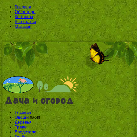
Главная
Об авторе
Контакты
Все статьи
Магазин
Главная
Овощи
0ac4ff
Деревья
Травы
Вредители
Грибы