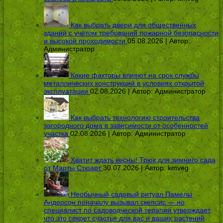
Как выбрать двери для общественных
зданий с учётом требований пожарной безопасности
и высокой проходимости
05.08.2026 | Автор:
Администратор
Какие факторы влияют на срок службы
металлических конструкций в условиях открытой
эксплуатации
02.08.2026 | Автор:
Администратор
Как выбрать технологию строительства
загородного дома в зависимости от особенностей
участка
02.08.2026 | Автор:
Администратор
Хватит ждать весны! Трюк для зимнего сада
от Марты Стюарт
30.07.2026 | Автор:
kmveg
Необычный садовый ритуал Памелы
Андерсон поначалу вызывал скепсис — но
специалист по садоводческой терапии утверждает,
что это секрет счастья для вас и ваших растений