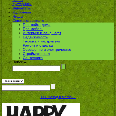
Кустарники
Инвентарь
Удобрения
Ягоды
Советы строителю
Постройка дома
Про мебель
Интерьер и ландшафт
Недвижимость
Техника и инструмент
Ремонт и отделка
Освещение и электричество
Стройматериал
Сантехника
Поиск →
<<< Назад в магазин