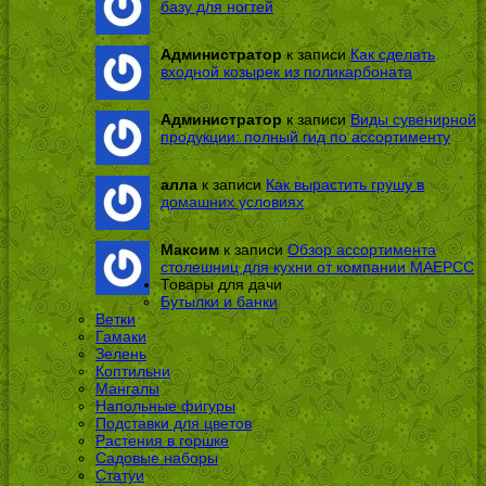
базу для ногтей
Администратор
к записи
Как сделать
входной козырек из поликарбоната
Администратор
к записи
Виды сувенирной
продукции: полный гид по ассортименту
алла
к записи
Как вырастить грушу в
домашних условиях
Максим
к записи
Обзор ассортимента
столешниц для кухни от компании МАЕРСС
Товары для дачи
Бутылки и банки
Ветки
Гамаки
Зелень
Коптильни
Мангалы
Напольные фигуры
Подставки для цветов
Растения в горшке
Садовые наборы
Статуи