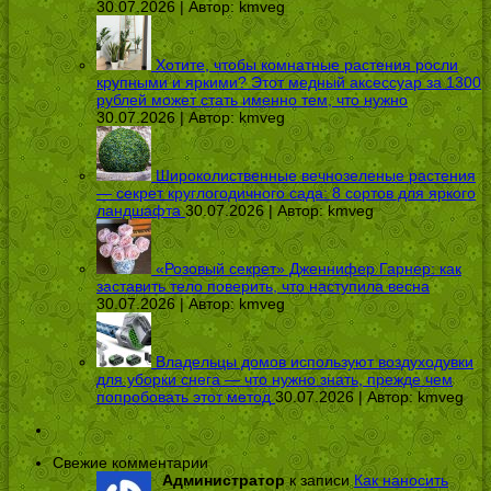
30.07.2026 | Автор:
kmveg
Хотите, чтобы комнатные растения росли
крупными и яркими? Этот медный аксессуар за 1300
рублей может стать именно тем, что нужно
30.07.2026 | Автор:
kmveg
Широколиственные вечнозеленые растения
— секрет круглогодичного сада: 8 сортов для яркого
ландшафта
30.07.2026 | Автор:
kmveg
«Розовый секрет» Дженнифер Гарнер: как
заставить тело поверить, что наступила весна
30.07.2026 | Автор:
kmveg
Владельцы домов используют воздуходувки
для уборки снега — что нужно знать, прежде чем
попробовать этот метод
30.07.2026 | Автор:
kmveg
Свежие комментарии
Администратор
к записи
Как наносить