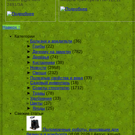
2491/3A
Наверх ↑
Категории
Болезни и вредители
(36)
►
Грибы
(22)
►
Дачнику на заметку
(782)
►
Деревья
(74)
►
Кустарники
(38)
Новости
(2958)
►
Овощи
(232)
Полезные свойства и вред
(33)
Садовый инвентарь
(18)
►
Советы строителю
(1712)
►
Травы
(78)
Удобрения
(33)
Цветы
(37)
►
Ягоды
(25)
Свежие статьи
Поломоечные роботы: инновации для
бизнеса и комфорта
08.08.2026 | Автор:
kmveg