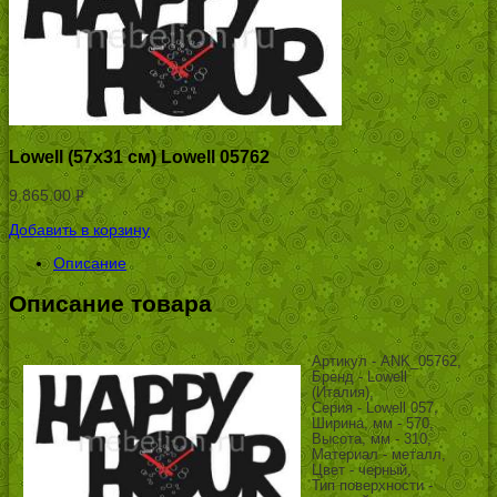
Lowell (57х31 см) Lowell 05762
9,865.00
Р
УБ.
Добавить в корзину
Описание
Описание товара
Артикул - ANK_05762,
Бренд - Lowell
(Италия),
Серия - Lowell 057,
Ширина, мм - 570,
Высота, мм - 310,
Материал - металл,
Цвет - черный,
Тип поверхности -