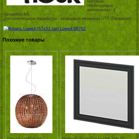
матовый,
Необходимые
компоненты - 1
батарейка АА,
Дополнительные параметры - кварцевый механизм UTS (Германия)
Похожие товары
Odeon Light Keni
Мебель Трия Грета ПМ-119.11