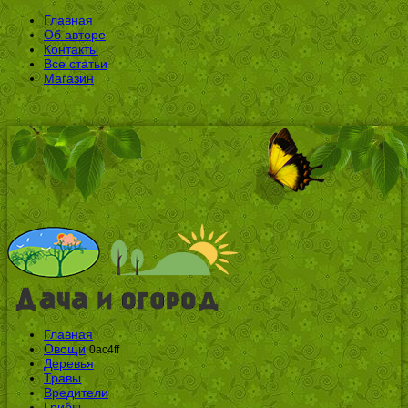
Главная
Об авторе
Контакты
Все статьи
Магазин
Главная
Овощи
0ac4ff
Деревья
Травы
Вредители
Грибы