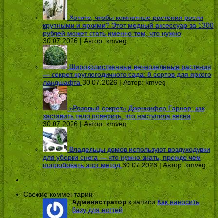
Хотите, чтобы комнатные растения росли
крупными и яркими? Этот медный аксессуар за 1300
рублей может стать именно тем, что нужно
30.07.2026 | Автор:
kmveg
Широколиственные вечнозеленые растения
— секрет круглогодичного сада: 8 сортов для яркого
ландшафта
30.07.2026 | Автор:
kmveg
«Розовый секрет» Дженнифер Гарнер: как
заставить тело поверить, что наступила весна
30.07.2026 | Автор:
kmveg
Владельцы домов используют воздуходувки
для уборки снега — что нужно знать, прежде чем
попробовать этот метод
30.07.2026 | Автор:
kmveg
Свежие комментарии
Администратор
к записи
Как наносить
базу для ногтей