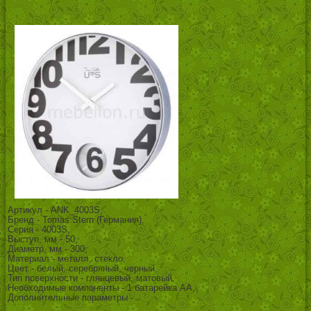
Артикул - ANK_4003S,
Бренд - Tomas Stern (Германия),
Серия - 4003S,
Выступ, мм - 50,
Диаметр, мм - 300,
Материал - металл, стекло,
Цвет - белый, серебряный, черный,
Тип поверхности - глянцевый, матовый,
Необходимые компоненты - 1 батарейка АА,
Дополнительные параметры -