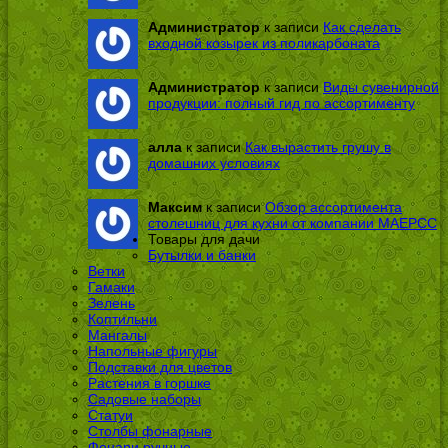
Администратор
к записи
Как сделать
входной козырек из поликарбоната
Администратор
к записи
Виды сувенирной
продукции: полный гид по ассортименту
алла
к записи
Как вырастить грушу в
домашних условиях
Максим
к записи
Обзор ассортимента
столешниц для кухни от компании МАЕРСС
Товары для дачи
Бутылки и банки
Ветки
Гамаки
Зелень
Коптильни
Мангалы
Напольные фигуры
Подставки для цветов
Растения в горшке
Садовые наборы
Статуи
Столбы фонарные
Фонари ручные