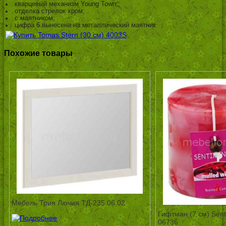
кварцевый механизм Young Town;;
отделка стрелок хром;
с маятником;
цифра 6 вынесена на металлический маятник
Похожие товары
Мебель Трия Лючия ТД-235.06.02
Гифтман (7 см) Sent
06736