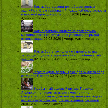
Как выбрать двери для общественных
зданий с учётом требований пожарной безопасности
и высокой проходимости
05.08.2026 | Автор:
Администратор
Какие факторы влияют на срок службы
металлических конструкций в условиях открытой
эксплуатации
02.08.2026 | Автор:
Администратор
Как выбрать технологию строительства
загородного дома в зависимости от особенностей
участка
02.08.2026 | Автор:
Администратор
Хватит ждать весны! Трюк для зимнего сада
от Марты Стюарт
30.07.2026 | Автор:
kmveg
Необычный садовый ритуал Памелы
Андерсон поначалу вызывал скепсис — но
специалист по садоводческой терапии утверждает,
что это секрет счастья для вас и ваших растений
30.07.2026 | Автор:
kmveg