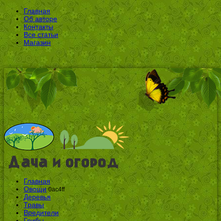
Главная
Об авторе
Контакты
Все статьи
Магазин
Главная
Овощи
0ac4ff
Деревья
Травы
Вредители
Грибы