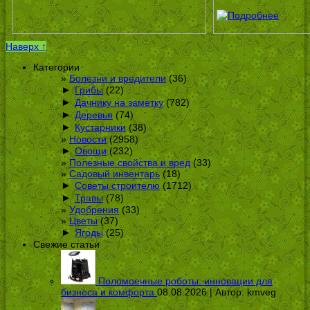
Наверх ↑
Категории
Болезни и вредители
(36)
►
Грибы
(22)
►
Дачнику на заметку
(782)
►
Деревья
(74)
►
Кустарники
(38)
Новости
(2958)
►
Овощи
(232)
Полезные свойства и вред
(33)
Садовый инвентарь
(18)
►
Советы строителю
(1712)
►
Травы
(78)
Удобрения
(33)
Цветы
(37)
►
Ягоды
(25)
Свежие статьи
Поломоечные роботы: инновации для
бизнеса и комфорта
08.08.2026 | Автор:
kmveg