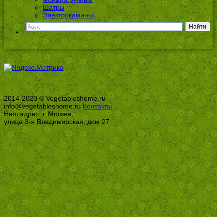
Шатры
Электрокамины
2014-2020 © Vegetableshome.ru
info@vegetableshome.ru
Контакты
Наш адрес: г. Москва,
улица 3-я Владимирская, дом 27