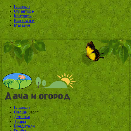
Главная
Об авторе
Контакты
Все статьи
Магазин
Главная
Овощи
0ac4ff
Деревья
Травы
Вредители
Грибы