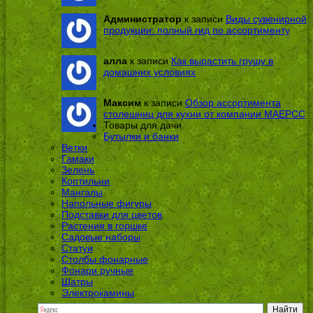
Администратор
к записи
Виды сувенирной
продукции: полный гид по ассортименту
алла
к записи
Как вырастить грушу в
домашних условиях
Максим
к записи
Обзор ассортимента
столешниц для кухни от компании МАЕРСС
Товары для дачи
Бутылки и банки
Ветки
Гамаки
Зелень
Коптильни
Мангалы
Напольные фигуры
Подставки для цветов
Растения в горшке
Садовые наборы
Статуи
Столбы фонарные
Фонари ручные
Шатры
Электрокамины