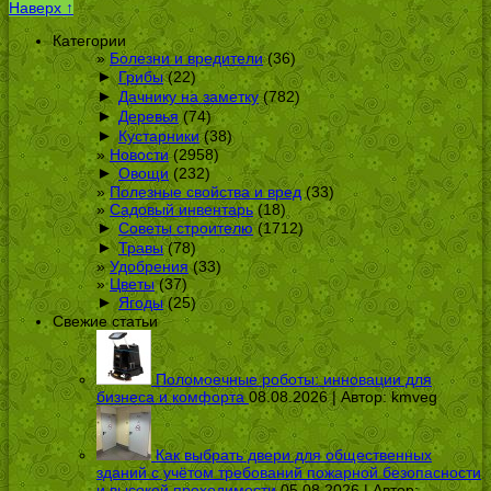
Наверх ↑
Категории
Болезни и вредители
(36)
►
Грибы
(22)
►
Дачнику на заметку
(782)
►
Деревья
(74)
►
Кустарники
(38)
Новости
(2958)
►
Овощи
(232)
Полезные свойства и вред
(33)
Садовый инвентарь
(18)
►
Советы строителю
(1712)
►
Травы
(78)
Удобрения
(33)
Цветы
(37)
►
Ягоды
(25)
Свежие статьи
Поломоечные роботы: инновации для
бизнеса и комфорта
08.08.2026 | Автор:
kmveg
Как выбрать двери для общественных
зданий с учётом требований пожарной безопасности
и высокой проходимости
05.08.2026 | Автор: