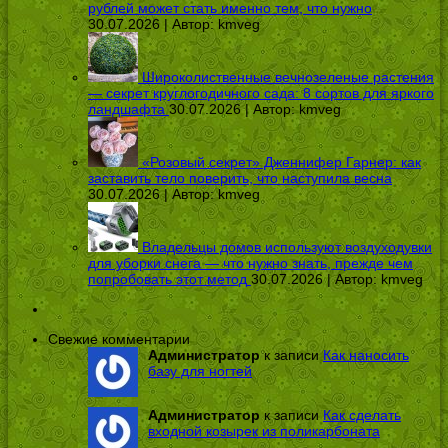
рублей может стать именно тем, что нужно
30.07.2026 | Автор:
kmveg
Широколиственные вечнозеленые растения
— секрет круглогодичного сада: 8 сортов для яркого
ландшафта
30.07.2026 | Автор:
kmveg
«Розовый секрет» Дженнифер Гарнер: как
заставить тело поверить, что наступила весна
30.07.2026 | Автор:
kmveg
Владельцы домов используют воздуходувки
для уборки снега — что нужно знать, прежде чем
попробовать этот метод
30.07.2026 | Автор:
kmveg
Свежие комментарии
Администратор
к записи
Как наносить
базу для ногтей
Администратор
к записи
Как сделать
входной козырек из поликарбоната