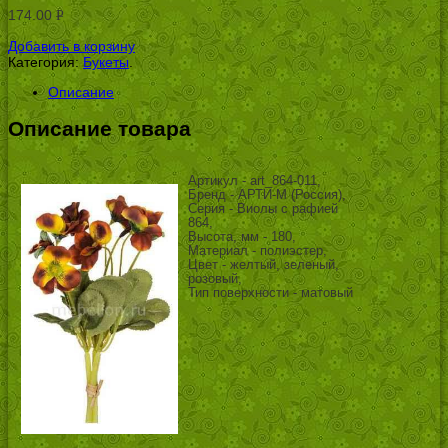
174.00
Р
УБ.
Добавить в корзину
Категория:
Букеты
.
Описание
Описание товара
Артикул - art_864-011,
Бренд - АРТИ-М (Россия),
Серия - Виолы с рафией
864,
Высота, мм - 180,
Материал - полиэстер,
Цвет - желтый, зеленый,
розовый,
Тип поверхности - матовый