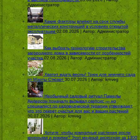
Администратор
Какие факторы влияют на срок службы
металлических конструкций в условиях открытой
эксплуатации
02.08.2026 | Автор:
Администратор
Как выбрать технологию строительства
загородного дома в зависимости от особенностей
участка
02.08.2026 | Автор:
Администратор
Хватит ждать весны! Трюк для зимнего сада
от Марты Стюарт
30.07.2026 | Автор:
kmveg
Необычный садовый ритуал Памелы
Андерсон поначалу вызывал скепсис — но
специалист по садоводческой терапии утверждает,
что это секрет счастья для вас и ваших растений
30.07.2026 | Автор:
kmveg
Хотите, чтобы комнатные растения росли
крупными и яркими? Этот медный аксессуар за 1300