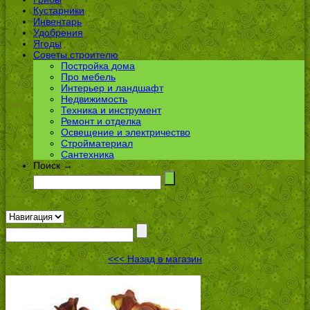
Кустарники
Инвентарь
Удобрения
Ягоды
Советы строителю
Постройка дома
Про мебель
Интерьер и ландшафт
Недвижимость
Техника и инструмент
Ремонт и отделка
Освещение и электричество
Стройматериал
Сантехника
Поиск →
<<< Назад в магазин