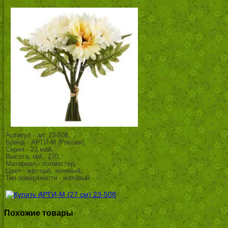
Артикул - art_23-508,
Бренд - АРТИ-М (Россия),
Серия - 23.май,
Высота, мм - 270,
Материал - полиэстер,
Цвет - желтый, зеленый,
Тип поверхности - матовый
Похожие товары