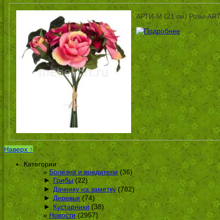
АРТИ-М (21 см) Розы-ART
Наверх ↑
Категории
Болезни и вредители
(36)
►
Грибы
(22)
►
Дачнику на заметку
(782)
►
Деревья
(74)
►
Кустарники
(38)
Новости
(2957)