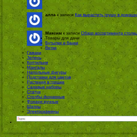
алла
к записи
Как вырастить грушу в домашн
Максим
к записи
Обзор ассортимента столе
Товары для дачи
Бутылки и банки
Ветки
Гамаки
Зелень
Коптильни
Мангалы
Напольные фигуры
Подставки для цветов
Растения в горшке
Садовые наборы
Статуи
Столбы фонарные
Фонари ручные
Шатры
Электрокамины