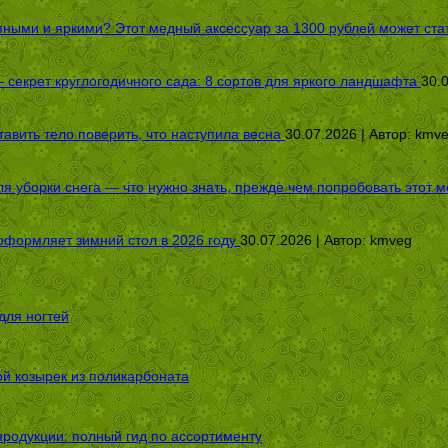
пными и яркими? Этот медный аксессуар за 1300 рублей может стат
секрет круглогодичного сада: 8 сортов для яркого ландшафта
30.
авить тело поверить, что наступила весна
30.07.2026 | Автор:
kmv
я уборки снега — что нужно знать, прежде чем попробовать этот м
оформляет зимний стол в 2026 году
30.07.2026 | Автор:
kmveg
для ногтей
ой козырек из поликарбоната
родукции: полный гид по ассортименту