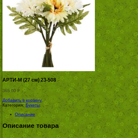
АРТИ-М (27 см) 23-508
365.00
Р
УБ.
Добавить в корзину
Категория:
Букеты
.
Описание
Описание товара