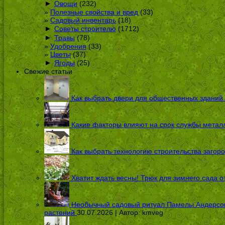
►
Овощи
(232)
Полезные свойства и вред
(33)
Садовый инвентарь
(18)
►
Советы строителю
(1712)
►
Травы
(78)
Удобрения
(33)
Цветы
(37)
►
Ягоды
(25)
Свежие статьи
Как выбрать двери для общественных зданий
Какие факторы влияют на срок службы металл
Как выбрать технологию строительства загоро
Хватит ждать весны! Трюк для зимнего сада 
Необычный садовый ритуал Памелы Андерсон п
растений
30.07.2026 | Автор:
kmveg