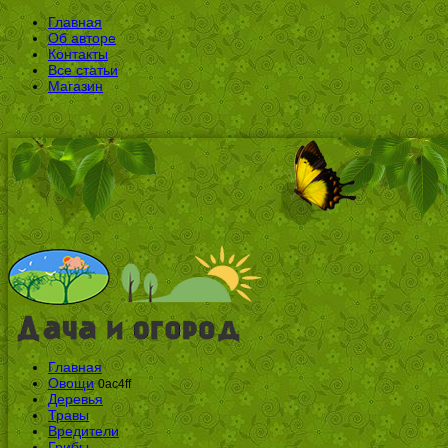
Главная
Об авторе
Контакты
Все статьи
Магазин
Главная
Овощи
0ac4ff
Деревья
Травы
Вредители
Грибы