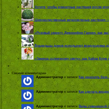
Хотите, чтобы комнатные растения росли кру
Широколиственные вечнозеленые растения — 
«Розовый секрет» Дженнифер Гарнер: как заст
Владельцы домов используют воздуходувки дл
«Замена солнечному свету»: как Хайди Клум 
Свежие комментарии
Администратор
к записи
Как наносить базу 
Администратор
к записи
Как сделать входн
Администратор
к записи
Виды сувенирной п