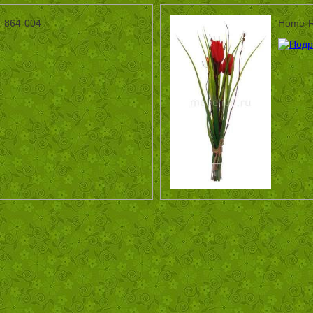
 864-004
Home-Re