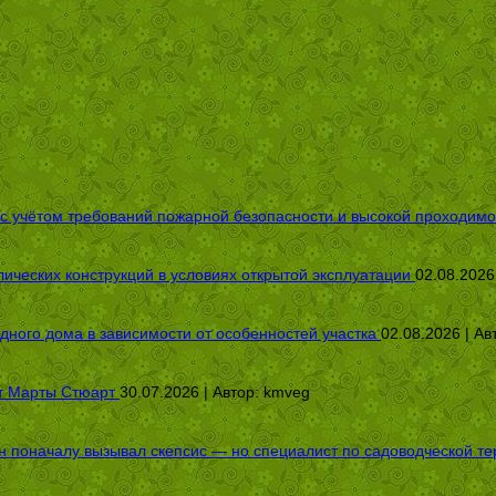
 с учётом требований пожарной безопасности и высокой проходимо
ических конструкций в условиях открытой эксплуатации
02.08.2026
дного дома в зависимости от особенностей участка
02.08.2026 | Ав
от Марты Стюарт
30.07.2026 | Автор:
kmveg
оначалу вызывал скепсис — но специалист по садоводческой терап