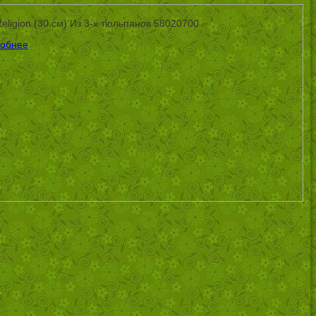
ligion (30 см) Из 3-х тюльпанов 58020700