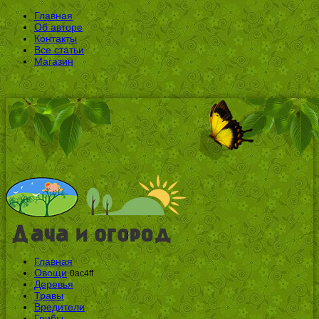
Главная
Об авторе
Контакты
Все статьи
Магазин
Главная
Овощи
0ac4ff
Деревья
Травы
Вредители
Грибы