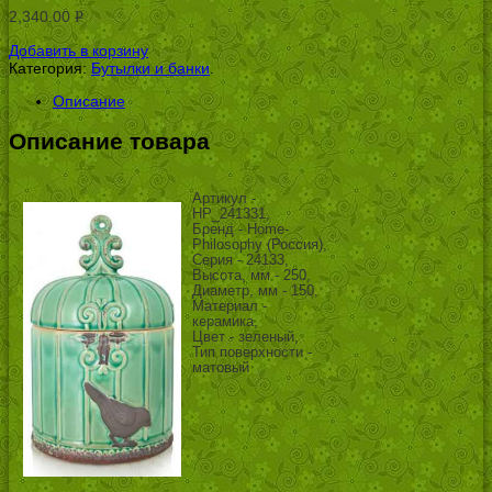
2,340.00
Р
УБ.
Добавить в корзину
Категория:
Бутылки и банки
.
Описание
Описание товара
Артикул -
HP_241331,
Бренд - Home-
Philosophy (Россия),
Серия - 24133,
Высота, мм - 250,
Диаметр, мм - 150,
Материал -
керамика,
Цвет - зеленый,
Тип поверхности -
матовый