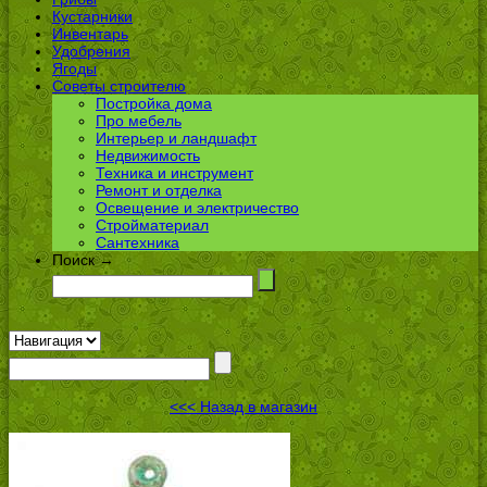
Кустарники
Инвентарь
Удобрения
Ягоды
Советы строителю
Постройка дома
Про мебель
Интерьер и ландшафт
Недвижимость
Техника и инструмент
Ремонт и отделка
Освещение и электричество
Стройматериал
Сантехника
Поиск →
<<< Назад в магазин