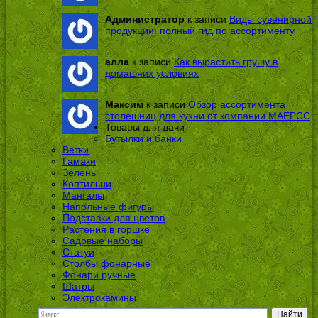
Администратор
к записи
Виды сувенирной
продукции: полный гид по ассортименту
алла
к записи
Как вырастить грушу в
домашних условиях
Максим
к записи
Обзор ассортимента
столешниц для кухни от компании МАЕРСС
Товары для дачи
Бутылки и банки
Ветки
Гамаки
Зелень
Коптильни
Мангалы
Напольные фигуры
Подставки для цветов
Растения в горшке
Садовые наборы
Статуи
Столбы фонарные
Фонари ручные
Шатры
Электрокамины