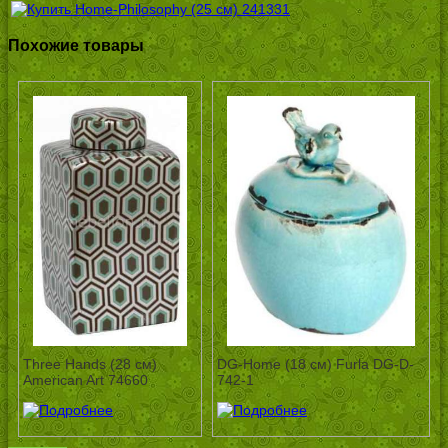
Похожие товары
Three Hands (28 см)
DG-Home (18 см) Furla DG-D-
American Art 74660
742-1