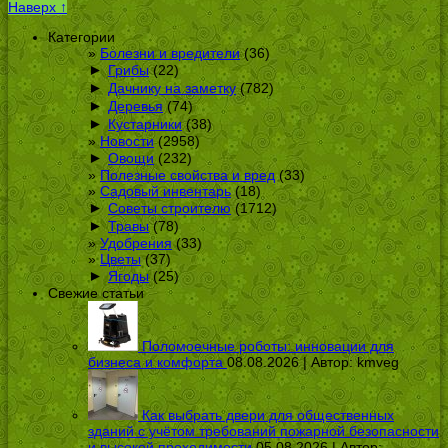
Наверх ↑
Категории
Болезни и вредители
(36)
►
Грибы
(22)
►
Дачнику на заметку
(782)
►
Деревья
(74)
►
Кустарники
(38)
Новости
(2958)
►
Овощи
(232)
Полезные свойства и вред
(33)
Садовый инвентарь
(18)
►
Советы строителю
(1712)
►
Травы
(78)
Удобрения
(33)
Цветы
(37)
►
Ягоды
(25)
Свежие статьи
Поломоечные роботы: инновации для
бизнеса и комфорта
08.08.2026 | Автор:
kmveg
Как выбрать двери для общественных
зданий с учётом требований пожарной безопасности
и высокой проходимости
05.08.2026 | Автор: