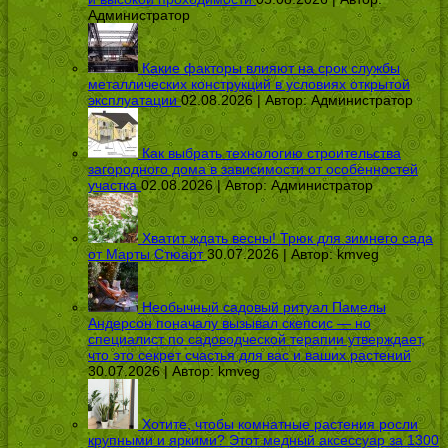
Администратор
Какие факторы влияют на срок службы
металлических конструкций в условиях открытой
эксплуатации
02.08.2026 | Автор:
Администратор
Как выбрать технологию строительства
загородного дома в зависимости от особенностей
участка
02.08.2026 | Автор:
Администратор
Хватит ждать весны! Трюк для зимнего сада
от Марты Стюарт
30.07.2026 | Автор:
kmveg
Необычный садовый ритуал Памелы
Андерсон поначалу вызывал скепсис — но
специалист по садоводческой терапии утверждает,
что это секрет счастья для вас и ваших растений
30.07.2026 | Автор:
kmveg
Хотите, чтобы комнатные растения росли
крупными и яркими? Этот медный аксессуар за 1300