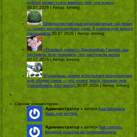
рублей может стать именно тем, что нужно
30.07.2026 | Автор:
kmveg
Широколиственные вечнозеленые растения
— секрет круглогодичного сада: 8 сортов для яркого
ландшафта
30.07.2026 | Автор:
kmveg
«Розовый секрет» Дженнифер Гарнер: как
заставить тело поверить, что наступила весна
30.07.2026 | Автор:
kmveg
Владельцы домов используют воздуходувки
для уборки снега — что нужно знать, прежде чем
попробовать этот метод
30.07.2026 | Автор:
kmveg
Свежие комментарии
Администратор
к записи
Как наносить
базу для ногтей
Администратор
к записи
Как сделать
входной козырек из поликарбоната