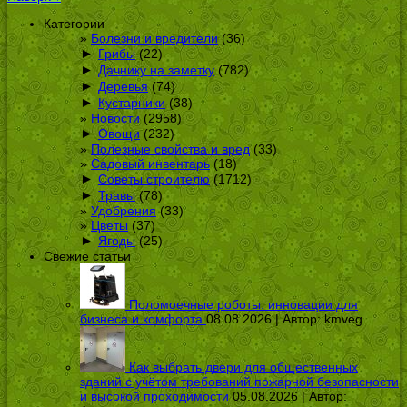
Категории
Болезни и вредители
(36)
►
Грибы
(22)
►
Дачнику на заметку
(782)
►
Деревья
(74)
►
Кустарники
(38)
Новости
(2958)
►
Овощи
(232)
Полезные свойства и вред
(33)
Садовый инвентарь
(18)
►
Советы строителю
(1712)
►
Травы
(78)
Удобрения
(33)
Цветы
(37)
►
Ягоды
(25)
Свежие статьи
Поломоечные роботы: инновации для
бизнеса и комфорта
08.08.2026 | Автор:
kmveg
Как выбрать двери для общественных
зданий с учётом требований пожарной безопасности
и высокой проходимости
05.08.2026 | Автор: