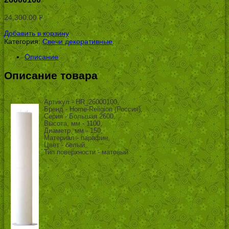
24,300.00
Р
УБ.
Добавить в корзину
Категория:
Свечи декоративные
.
Описание
Описание товара
Артикул - HR_26000100,
Бренд - Home-Religion (Россия),
Серия - Большая 2600,
Высота, мм - 1100,
Диаметр, мм - 150,
Материал - парафин,
Цвет - белый,
Тип поверхности - матовый