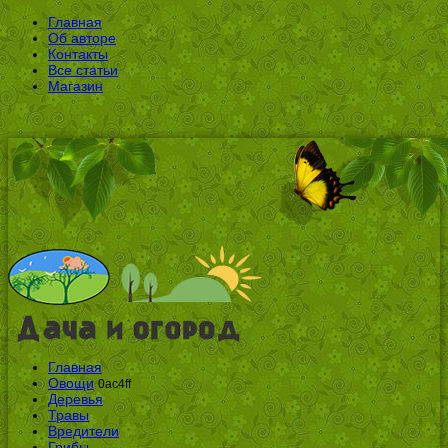
Главная
Об авторе
Контакты
Все статьи
Магазин
Главная
Овощи
0ac4ff
Деревья
Травы
Вредители
Грибы