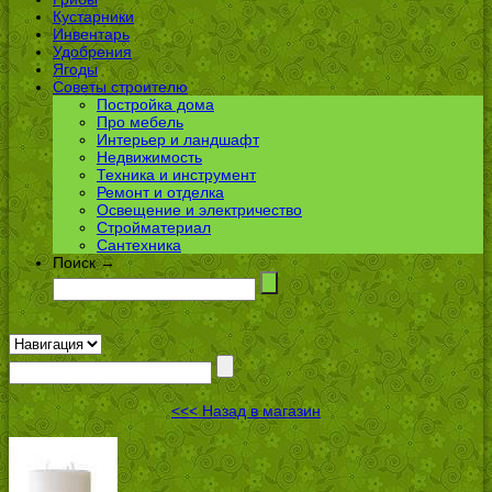
Кустарники
Инвентарь
Удобрения
Ягоды
Советы строителю
Постройка дома
Про мебель
Интерьер и ландшафт
Недвижимость
Техника и инструмент
Ремонт и отделка
Освещение и электричество
Стройматериал
Сантехника
Поиск →
<<< Назад в магазин