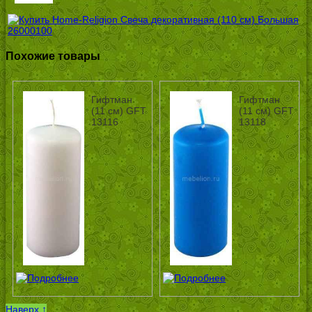
Похожие товары
Гифтман
Гифтман
(11 см) GFT
(11 см) GFT
13116
13118
Наверх ↑