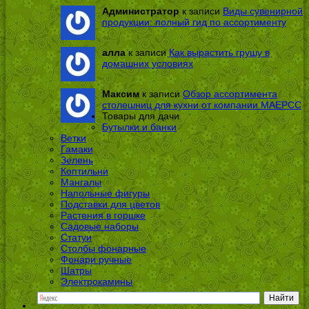
Администратор
к записи
Виды сувенирной
продукции: полный гид по ассортименту
алла
к записи
Как вырастить грушу в
домашних условиях
Максим
к записи
Обзор ассортимента
столешниц для кухни от компании МАЕРСС
Товары для дачи
Бутылки и банки
Ветки
Гамаки
Зелень
Коптильни
Мангалы
Напольные фигуры
Подставки для цветов
Растения в горшке
Садовые наборы
Статуи
Столбы фонарные
Фонари ручные
Шатры
Электрокамины