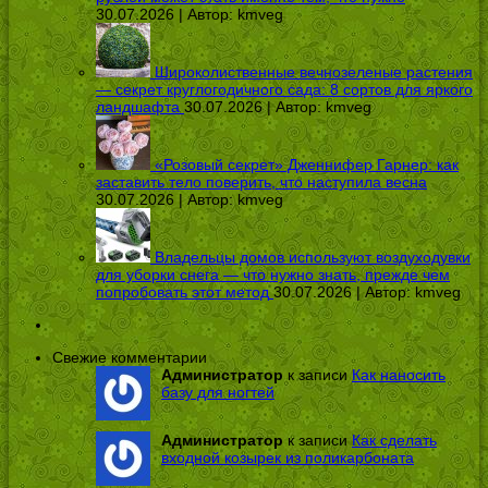
30.07.2026 | Автор:
kmveg
Широколиственные вечнозеленые растения
— секрет круглогодичного сада: 8 сортов для яркого
ландшафта
30.07.2026 | Автор:
kmveg
«Розовый секрет» Дженнифер Гарнер: как
заставить тело поверить, что наступила весна
30.07.2026 | Автор:
kmveg
Владельцы домов используют воздуходувки
для уборки снега — что нужно знать, прежде чем
попробовать этот метод
30.07.2026 | Автор:
kmveg
Свежие комментарии
Администратор
к записи
Как наносить
базу для ногтей
Администратор
к записи
Как сделать
входной козырек из поликарбоната