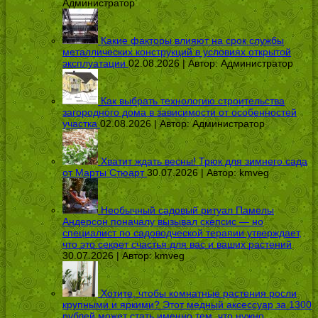
Администратор
Какие факторы влияют на срок службы
металлических конструкций в условиях открытой
эксплуатации
02.08.2026 | Автор:
Администратор
Как выбрать технологию строительства
загородного дома в зависимости от особенностей
участка
02.08.2026 | Автор:
Администратор
Хватит ждать весны! Трюк для зимнего сада
от Марты Стюарт
30.07.2026 | Автор:
kmveg
Необычный садовый ритуал Памелы
Андерсон поначалу вызывал скепсис — но
специалист по садоводческой терапии утверждает,
что это секрет счастья для вас и ваших растений
30.07.2026 | Автор:
kmveg
Хотите, чтобы комнатные растения росли
крупными и яркими? Этот медный аксессуар за 1300
рублей может стать именно тем, что нужно