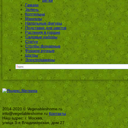
Ветки
Гамаки
Зелень
Коптильни
Мангалы
Напольные фигуры
Подставки для цветов
Растения в горшке
Садовые наборы
Статуи
Столбы фонарные
Фонари ручные
Шатры
Электрокамины
2014-2020 © Vegetableshome.ru
info@vegetableshome.ru
Контакты
Наш адрес: г. Москва,
улица 3-я Владимирская, дом 27