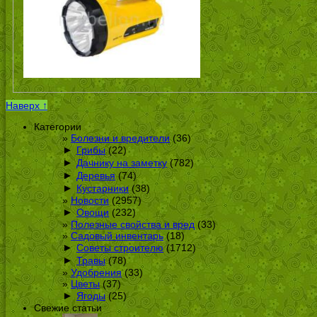
Наверх ↑
Категории
Болезни и вредители
(36)
►
Грибы
(22)
►
Дачнику на заметку
(782)
►
Деревья
(74)
►
Кустарники
(38)
Новости
(2957)
►
Овощи
(232)
Полезные свойства и вред
(33)
Садовый инвентарь
(18)
►
Советы строителю
(1712)
►
Травы
(78)
Удобрения
(33)
Цветы
(37)
►
Ягоды
(25)
Свежие статьи