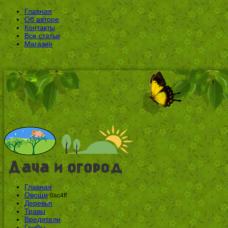
Главная
Об авторе
Контакты
Все статьи
Магазин
Главная
Овощи
0ac4ff
Деревья
Травы
Вредители
Грибы