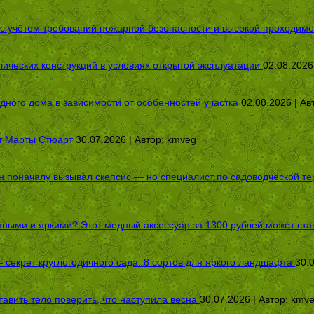
 с учётом требований пожарной безопасности и высокой проходимо
ических конструкций в условиях открытой эксплуатации
02.08.2026
дного дома в зависимости от особенностей участка
02.08.2026 | Ав
от Марты Стюарт
30.07.2026 | Автор:
kmveg
оначалу вызывал скепсис — но специалист по садоводческой терап
пными и яркими? Этот медный аксессуар за 1300 рублей может стат
секрет круглогодичного сада: 8 сортов для яркого ландшафта
30.
авить тело поверить, что наступила весна
30.07.2026 | Автор:
kmv