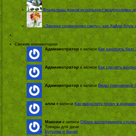
Владельцы домов используют воздуходувки дл
«Замена солнечному свету»: как Хайди Клум 
Свежие комментарии
Администратор
к записи
Как наносить базу 
Администратор
к записи
Как сделать входн
Администратор
к записи
Виды сувенирной п
алла
к записи
Как вырастить грушу в домашн
Максим
к записи
Обзор ассортимента столе
Товары для дачи
Бутылки и банки