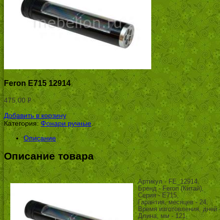
Feron Е715 12914
475.00
Р
УБ.
Добавить в корзину
Категория:
Фонари ручные
.
Описание
Описание товара
Артикул - FE_12914,
Бренд - Feron (Китай),
Серия - Е715,
Гарантия, месяцев - 24,
Время изготовления, дней -
Длина, мм - 121,