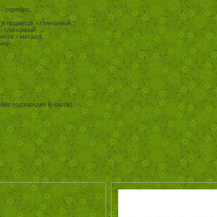
- серебро,
и подвесок - глянцевый,
- глянцевый,
есок - металл,
мер,
без подзарядки 8 часов),