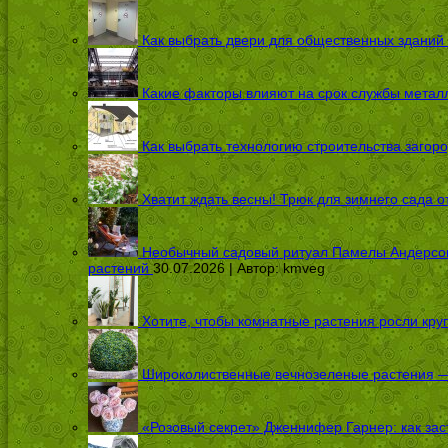
Как выбрать двери для общественных зданий
Какие факторы влияют на срок службы металл
Как выбрать технологию строительства загоро
Хватит ждать весны! Трюк для зимнего сада 
Необычный садовый ритуал Памелы Андерсон п
растений
30.07.2026 | Автор:
kmveg
Хотите, чтобы комнатные растения росли кру
Широколиственные вечнозеленые растения — 
«Розовый секрет» Дженнифер Гарнер: как заст