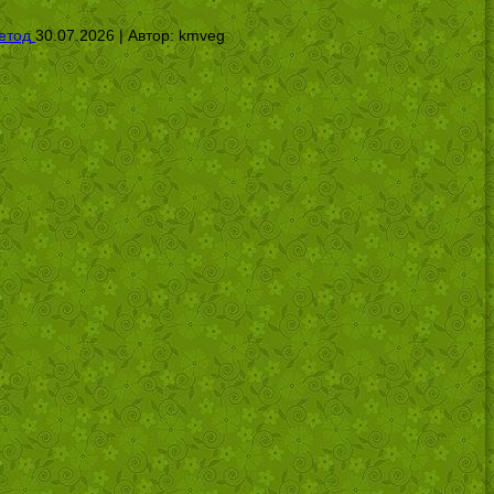
етод
30.07.2026 | Автор:
kmveg