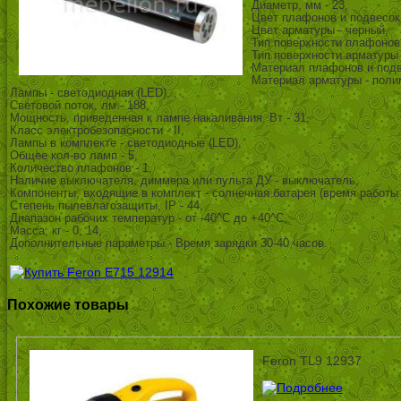
Диаметр, мм - 23,
Цвет плафонов и подвесок 
Цвет арматуры - черный,
Тип поверхности плафонов 
Тип поверхности арматуры 
Материал плафонов и подв
Материал арматуры - поли
Лампы - светодиодная (LED), , ,
Световой поток, лм - 188,
Мощность, приведенная к лампе накаливания, Вт - 31,
Класс электробезопасности - II,
Лампы в комплекте - светодиодные (LED),
Общее кол-во ламп - 5,
Количество плафонов - 1,
Наличие выключателя, диммера или пульта ДУ - выключатель,
Компоненты, входящие в комплект - солнечная батарея (время работы 
Степень пылевлагозащиты, IP - 44,
Диапазон рабочих температур - от -40^C до +40^C,
Масса, кг - 0, 14,
Дополнительные параметры - Время зарядки 30-40 часов.
Похожие товары
Feron TL9 12937