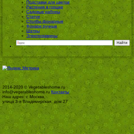
Подставки для цветов
Растения в горшке
Садовые наборы
Статуи
Столбы фонарные
Фонари ручные
Шатры
Электрокамины
2014-2020 © Vegetableshome.ru
info@vegetableshome.ru
Контакты
Наш адрес: г. Москва,
улица 3-я Владимирская, дом 27