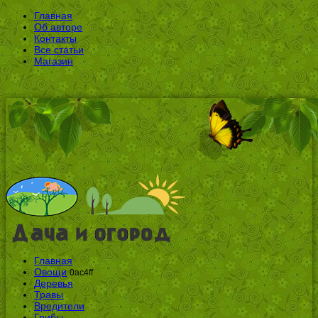
Главная
Об авторе
Контакты
Все статьи
Магазин
Главная
Овощи
0ac4ff
Деревья
Травы
Вредители
Грибы