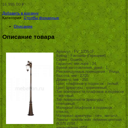
16,995.00
Р
УБ.
Добавить в корзину
Категория:
Столбы фонарные
.
Описание
Описание товара
Артикул - FV_1335-1F,
Бренд - Favourite (Германия),
Серия - Guards,
Гарантия, месяцев - 24,
Время изготовления, дней - 1,
Рекомендуемые помещения - Улица,
Высота, мм - 2200,
Диаметр, мм - 350,
Цвет плафонов и подвесок - белый,
Цвет арматуры - коричневый,
Тип поверхности плафонов и подвесок
- матовый,
Тип поверхности арматуры -
глянцевый,
Материал плафонов и подвесок -
стекло,
Материал арматуры - гипс, металл,
Лампы - компактная люминесцентная
(КЛЛ) ИЛИ
накаливания ИЛИ