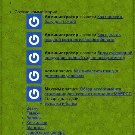
Свежие комментарии
Администратор
к записи
Как наносить
базу для ногтей
Администратор
к записи
Как сделать
входной козырек из поликарбоната
Администратор
к записи
Виды сувенирной
продукции: полный гид по ассортименту
алла
к записи
Как вырастить грушу в
домашних условиях
Максим
к записи
Обзор ассортимента
столешниц для кухни от компании МАЕРСС
Товары для дачи
Бутылки и банки
Ветки
Гамаки
Зелень
Коптильни
Мангалы
Напольные фигуры