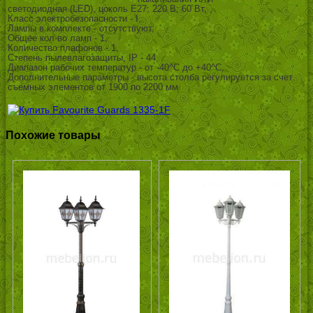
светодиодная (LED), цоколь E27; 220 В; 60 Вт, ,
Класс электробезопасности - I,
Лампы в комплекте - отсутствуют,
Общее кол-во ламп - 1,
Количество плафонов - 1,
Степень пылевлагозащиты, IP - 44,
Диапазон рабочих температур - от -40^C до +40^C,
Дополнительные параметры - высота столба регулируется за счет
съемных элементов от 1900 по 2200 мм
Похожие товары