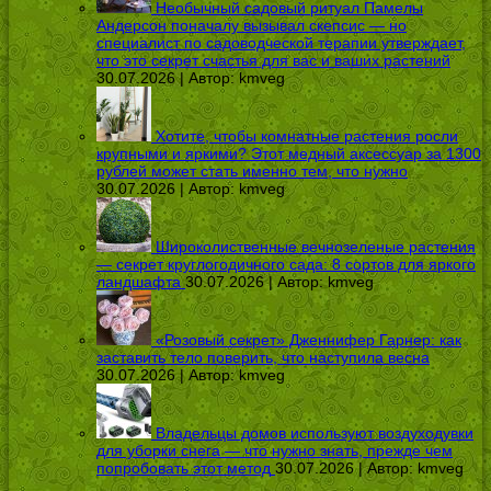
Необычный садовый ритуал Памелы
Андерсон поначалу вызывал скепсис — но
специалист по садоводческой терапии утверждает,
что это секрет счастья для вас и ваших растений
30.07.2026 | Автор:
kmveg
Хотите, чтобы комнатные растения росли
крупными и яркими? Этот медный аксессуар за 1300
рублей может стать именно тем, что нужно
30.07.2026 | Автор:
kmveg
Широколиственные вечнозеленые растения
— секрет круглогодичного сада: 8 сортов для яркого
ландшафта
30.07.2026 | Автор:
kmveg
«Розовый секрет» Дженнифер Гарнер: как
заставить тело поверить, что наступила весна
30.07.2026 | Автор:
kmveg
Владельцы домов используют воздуходувки
для уборки снега — что нужно знать, прежде чем
попробовать этот метод
30.07.2026 | Автор:
kmveg