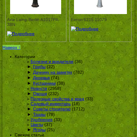
Arte Lamp Berlin A1017PA-
Feron 6215 11079
3BN
Наверх ↑
Категории
Болезни и вредители
(36)
►
Грибы
(22)
►
Дачнику на заметку
(782)
►
Деревья
(74)
►
Кустарники
(38)
Новости
(2958)
►
Овощи
(232)
Полезные свойства и вред
(33)
Садовый инвентарь
(18)
►
Советы строителю
(1712)
►
Травы
(78)
Удобрения
(33)
Цветы
(37)
►
Ягоды
(25)
Свежие статьи