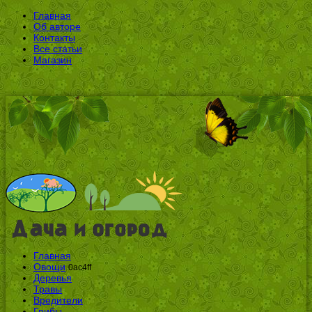
Главная
Об авторе
Контакты
Все статьи
Магазин
Главная
Овощи
0ac4ff
Деревья
Травы
Вредители
Грибы