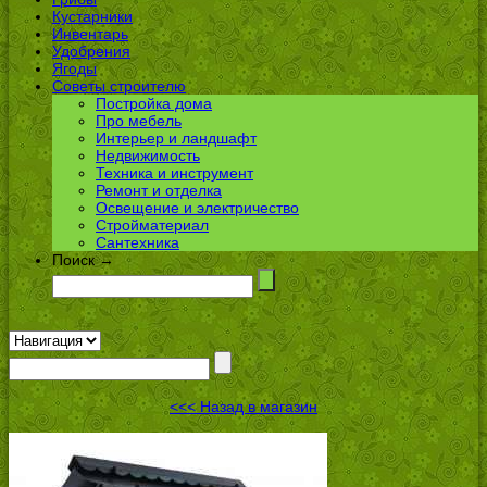
Кустарники
Инвентарь
Удобрения
Ягоды
Советы строителю
Постройка дома
Про мебель
Интерьер и ландшафт
Недвижимость
Техника и инструмент
Ремонт и отделка
Освещение и электричество
Стройматериал
Сантехника
Поиск →
<<< Назад в магазин