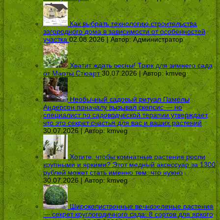
Как выбрать технологию строительства
загородного дома в зависимости от особенностей
участка
02.08.2026 | Автор:
Администратор
Хватит ждать весны! Трюк для зимнего сада
от Марты Стюарт
30.07.2026 | Автор:
kmveg
Необычный садовый ритуал Памелы
Андерсон поначалу вызывал скепсис — но
специалист по садоводческой терапии утверждает,
что это секрет счастья для вас и ваших растений
30.07.2026 | Автор:
kmveg
Хотите, чтобы комнатные растения росли
крупными и яркими? Этот медный аксессуар за 1300
рублей может стать именно тем, что нужно
30.07.2026 | Автор:
kmveg
Широколиственные вечнозеленые растения
— секрет круглогодичного сада: 8 сортов для яркого