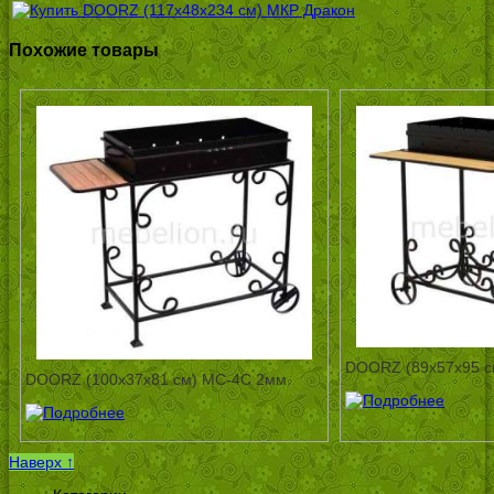
Похожие товары
DOORZ (89x57x95 с
DOORZ (100x37x81 см) МС-4С 2мм.
Наверх ↑