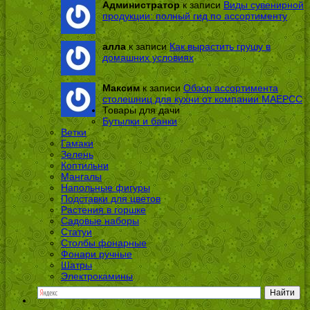
Администратор
к записи
Виды сувенирной
продукции: полный гид по ассортименту
алла
к записи
Как вырастить грушу в
домашних условиях
Максим
к записи
Обзор ассортимента
столешниц для кухни от компании МАЕРСС
Товары для дачи
Бутылки и банки
Ветки
Гамаки
Зелень
Коптильни
Мангалы
Напольные фигуры
Подставки для цветов
Растения в горшке
Садовые наборы
Статуи
Столбы фонарные
Фонари ручные
Шатры
Электрокамины