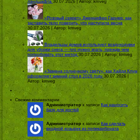
ландшафта
30.07.2026 | Автор:
kmveg
«Розовый секрет» Дженнифер Гарнер: как
заставить тело поверить, что наступила весна
30.07.2026 | Автор:
kmveg
Владельцы домов используют воздуходувки
для уборки снега — что нужно знать, прежде чем
попробовать этот метод
30.07.2026 | Автор:
kmveg
«Замена солнечному свету»: как Хайди Клум
оформляет зимний стол в 2026 году
30.07.2026 |
Автор:
kmveg
Свежие комментарии
Администратор
к записи
Как наносить
базу для ногтей
Администратор
к записи
Как сделать
входной козырек из поликарбоната