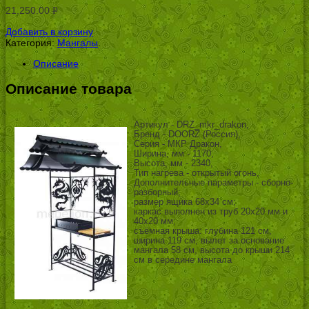
21,250.00
Р
УБ.
Добавить в корзину
Категория:
Мангалы
.
Описание
Описание товара
Артикул - DRZ_mkr_drakon,
Бренд - DOORZ (Россия),
Серия - МКР Дракон,
Ширина, мм - 1170,
Высота, мм - 2340,
Тип нагрева - открытый огонь,
Дополнительные параметры - сборно-
разборный;
размер ящика 68х34 см;
каркас выполнен из труб 20х20 мм и
40х20 мм;
съёмная крыша: глубина 121 см,
ширина 119 см, вылет за основание
мангала 58 см, высота до крыши 214
см в середине мангала