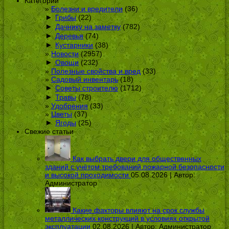
Категории
Болезни и вредители
(36)
►
Грибы
(22)
►
Дачнику на заметку
(782)
►
Деревья
(74)
►
Кустарники
(38)
Новости
(2957)
►
Овощи
(232)
Полезные свойства и вред
(33)
Садовый инвентарь
(18)
►
Советы строителю
(1712)
►
Травы
(78)
Удобрения
(33)
Цветы
(37)
►
Ягоды
(25)
Свежие статьи
Как выбрать двери для общественных
зданий с учётом требований пожарной безопасности
и высокой проходимости
05.08.2026 | Автор:
Администратор
Какие факторы влияют на срок службы
металлических конструкций в условиях открытой
эксплуатации
02.08.2026 | Автор:
Администратор