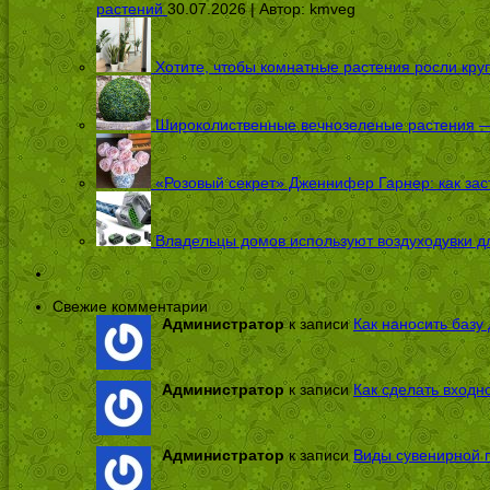
растений
30.07.2026 | Автор:
kmveg
Хотите, чтобы комнатные растения росли кру
Широколиственные вечнозеленые растения — 
«Розовый секрет» Дженнифер Гарнер: как заст
Владельцы домов используют воздуходувки дл
Свежие комментарии
Администратор
к записи
Как наносить базу 
Администратор
к записи
Как сделать входн
Администратор
к записи
Виды сувенирной п