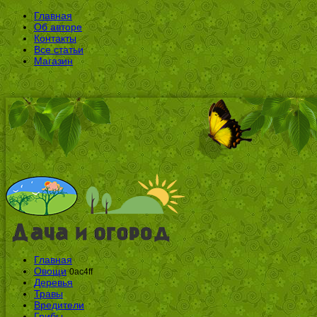
Главная
Об авторе
Контакты
Все статьи
Магазин
Главная
Овощи
0ac4ff
Деревья
Травы
Вредители
Грибы