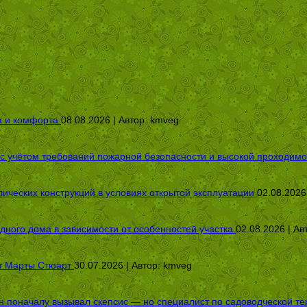
а и комфорта
08.08.2026 | Автор:
kmveg
 с учётом требований пожарной безопасности и высокой проходимо
ических конструкций в условиях открытой эксплуатации
02.08.2026
дного дома в зависимости от особенностей участка
02.08.2026 | Ав
от Марты Стюарт
30.07.2026 | Автор:
kmveg
оначалу вызывал скепсис — но специалист по садоводческой терап