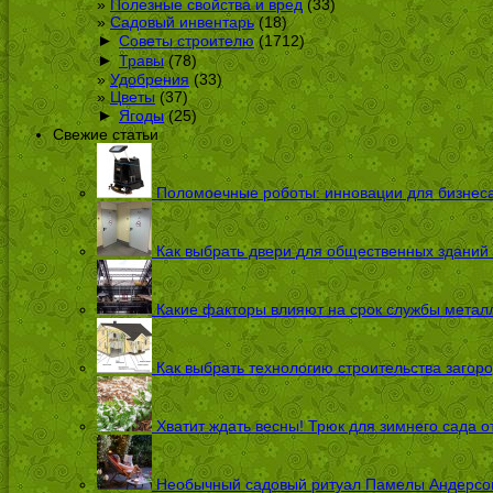
Полезные свойства и вред
(33)
Садовый инвентарь
(18)
►
Советы строителю
(1712)
►
Травы
(78)
Удобрения
(33)
Цветы
(37)
►
Ягоды
(25)
Свежие статьи
Поломоечные роботы: инновации для бизнес
Как выбрать двери для общественных зданий
Какие факторы влияют на срок службы металл
Как выбрать технологию строительства загоро
Хватит ждать весны! Трюк для зимнего сада 
Необычный садовый ритуал Памелы Андерсон п