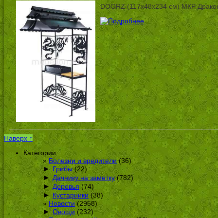
DOORZ (117x48x234 см) МКР Драко
Наверх ↑
Категории
Болезни и вредители
(36)
►
Грибы
(22)
►
Дачнику на заметку
(782)
►
Деревья
(74)
►
Кустарники
(38)
Новости
(2958)
►
Овощи
(232)