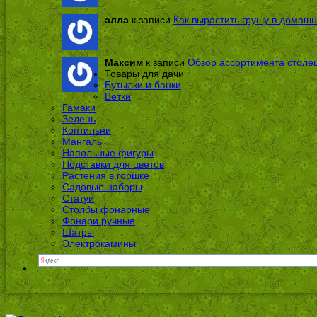
алла
к записи
Как вырастить грушу в домашн
Максим
к записи
Обзор ассортимента столе
Товары для дачи
Бутылки и банки
Ветки
Гамаки
Зелень
Коптильни
Мангалы
Напольные фигуры
Подставки для цветов
Растения в горшке
Садовые наборы
Статуи
Столбы фонарные
Фонари ручные
Шатры
Электрокамины