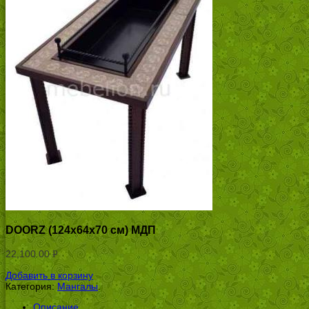
DOORZ (124x64x70 см) МДП
22,100.00
Р
УБ.
Добавить в корзину
Категория:
Мангалы
.
Описание