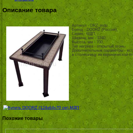
Описание товара
Артикул - DRZ_mdp,
Бренд - DOORZ (Россия),
Серия - МДП,
Ширина, мм - 1240,
Высота, мм - 700,
Тип нагрева - открытый огонь,
Дополнительные параметры - вст
в столешницу из керамической п
Похожие товары