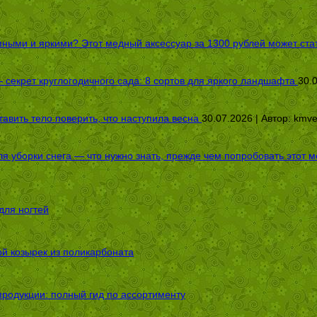
пными и яркими? Этот медный аксессуар за 1300 рублей может стат
секрет круглогодичного сада: 8 сортов для яркого ландшафта
30.
авить тело поверить, что наступила весна
30.07.2026 | Автор:
kmv
я уборки снега — что нужно знать, прежде чем попробовать этот м
для ногтей
ой козырек из поликарбоната
родукции: полный гид по ассортименту