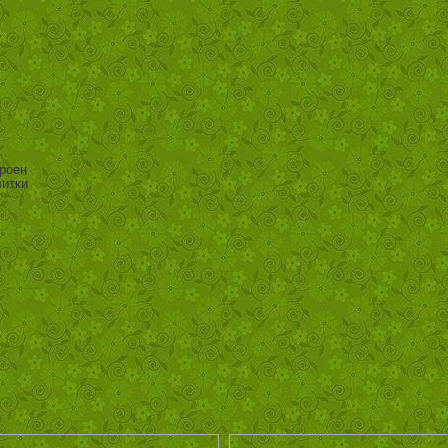
роен
литки