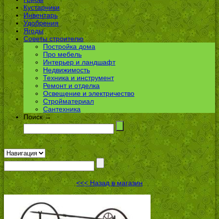
Кустарники
Инвентарь
Удобрения
Ягоды
Советы строителю
Постройка дома
Про мебель
Интерьер и ландшафт
Недвижимость
Техника и инструмент
Ремонт и отделка
Освещение и электричество
Стройматериал
Сантехника
Поиск →
<<< Назад в магазин