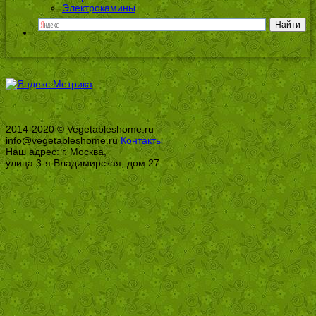
Электрокамины
2014-2020 © Vegetableshome.ru
info@vegetableshome.ru
Контакты
Наш адрес: г. Москва,
улица 3-я Владимирская, дом 27