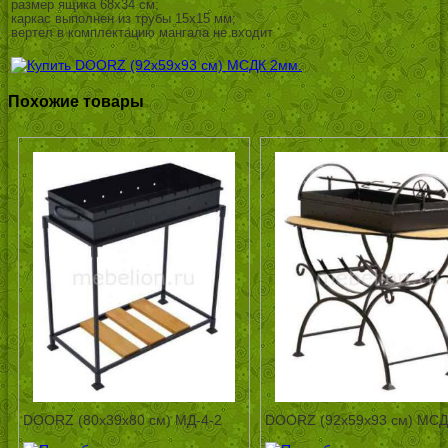
размер ящика 68х34 см;
каркас выполнен из трубы 15х15 мм;
вертел в комплектацию мангала не входит
Похожие товары
DOORZ (80x39x80 см) МД-4-2
DOORZ (92x59x93 см) МСД