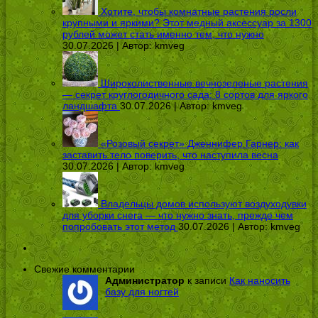
Хотите, чтобы комнатные растения росли
крупными и яркими? Этот медный аксессуар за 1300
рублей может стать именно тем, что нужно
30.07.2026 | Автор:
kmveg
Широколиственные вечнозеленые растения
— секрет круглогодичного сада: 8 сортов для яркого
ландшафта
30.07.2026 | Автор:
kmveg
«Розовый секрет» Дженнифер Гарнер: как
заставить тело поверить, что наступила весна
30.07.2026 | Автор:
kmveg
Владельцы домов используют воздуходувки
для уборки снега — что нужно знать, прежде чем
попробовать этот метод
30.07.2026 | Автор:
kmveg
Свежие комментарии
Администратор
к записи
Как наносить
базу для ногтей