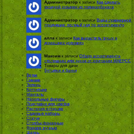
Администратор
к записи
Как сделать
входной козырек из поликарбоната
Администратор
к записи
Виды сувенирной
продукции: полный гид по ассортименту
алла
к записи
Как вырастить грушу в
домашних условиях
Максим
к записи
Обзор ассортимента
столешниц для кухни от компании МАЕРСС
Товары для дачи
Бутылки и банки
Ветки
Гамаки
Зелень
Коптильни
Мангалы
Напольные фигуры
Подставки для цветов
Растения в горшке
Садовые наборы
Статуи
Столбы фонарные
Фонари ручные
Шатры