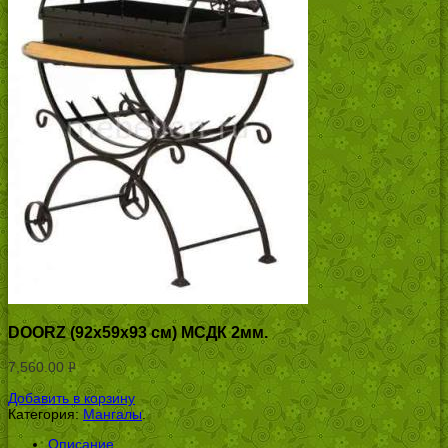
DOORZ (92x59x93 см) МСДК 2мм.
7,560.00
Р
УБ.
Добавить в корзину
Категория:
Мангалы
.
Описание