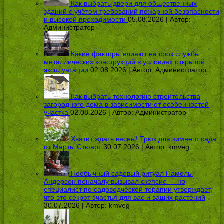
Как выбрать двери для общественных
зданий с учётом требований пожарной безопасности
и высокой проходимости
05.08.2026 | Автор:
Администратор
Какие факторы влияют на срок службы
металлических конструкций в условиях открытой
эксплуатации
02.08.2026 | Автор:
Администратор
Как выбрать технологию строительства
загородного дома в зависимости от особенностей
участка
02.08.2026 | Автор:
Администратор
Хватит ждать весны! Трюк для зимнего сада
от Марты Стюарт
30.07.2026 | Автор:
kmveg
Необычный садовый ритуал Памелы
Андерсон поначалу вызывал скепсис — но
специалист по садоводческой терапии утверждает,
что это секрет счастья для вас и ваших растений
30.07.2026 | Автор:
kmveg