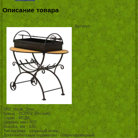
Описание товара
Артикул -
DRZ_mcdk_2mm,
Бренд - DOORZ (Россия),
Серия - МСДК,
Ширина, мм - 920,
Высота, мм - 930,
Тип нагрева - открытый огонь,
Дополнительные параметры - сборно-разборный;