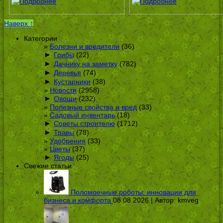
Наверх ↑
Категории
Болезни и вредители
(36)
►
Грибы
(22)
►
Дачнику на заметку
(782)
►
Деревья
(74)
►
Кустарники
(38)
Новости
(2958)
►
Овощи
(232)
Полезные свойства и вред
(33)
Садовый инвентарь
(18)
►
Советы строителю
(1712)
►
Травы
(78)
Удобрения
(33)
Цветы
(37)
►
Ягоды
(25)
Свежие статьи
Поломоечные роботы: инновации для
бизнеса и комфорта
08.08.2026 | Автор:
kmveg