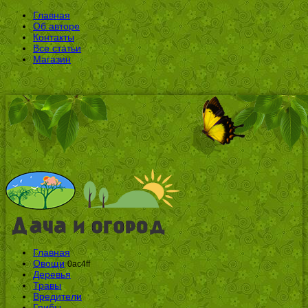
Главная
Об авторе
Контакты
Все статьи
Магазин
Главная
Овощи
0ac4ff
Деревья
Травы
Вредители
Грибы