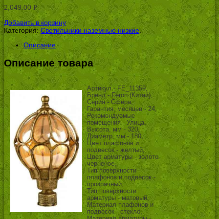
2,049.00
Р
УБ.
Добавить в корзину
Категория:
Светильники наземные низкие
.
Описание
Описание товара
Артикул - FE_11359,
Бренд - Feron (Китай),
Серия - Сфера,
Гарантия, месяцев - 24,
Рекомендуемые
помещения - Улица,
Высота, мм - 320,
Диаметр, мм - 180,
Цвет плафонов и
подвесок - желтый,
Цвет арматуры - золото
черненое,
Тип поверхности
плафонов и подвесок -
прозрачный,
Тип поверхности
арматуры - матовый,
Материал плафонов и
подвесок - стекло,
Материал арматуры -