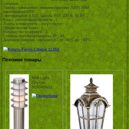
силумин,
Лампы - компактная люминесцентная (КЛЛ) ИЛИ
накаливания ИЛИ
светодиодная (LED), цоколь E27; 220 В; 60 Вт, ,
Класс электробезопасности - I,
Лампы в комплекте - отсутствуют,
Общее кол-во ламп - 1,
Количество плафонов - 1,
Степень пылевлагозащиты, IP - 44,
Диапазон рабочих температур - от -40^C до +40^C
Похожие товары
MW-Light
Плутон
809040601