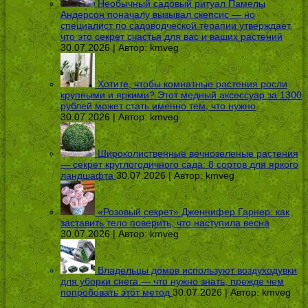
Необычный садовый ритуал Памелы
Андерсон поначалу вызывал скепсис — но
специалист по садоводческой терапии утверждает,
что это секрет счастья для вас и ваших растений
30.07.2026 | Автор:
kmveg
Хотите, чтобы комнатные растения росли
крупными и яркими? Этот медный аксессуар за 1300
рублей может стать именно тем, что нужно
30.07.2026 | Автор:
kmveg
Широколиственные вечнозеленые растения
— секрет круглогодичного сада: 8 сортов для яркого
ландшафта
30.07.2026 | Автор:
kmveg
«Розовый секрет» Дженнифер Гарнер: как
заставить тело поверить, что наступила весна
30.07.2026 | Автор:
kmveg
Владельцы домов используют воздуходувки
для уборки снега — что нужно знать, прежде чем
попробовать этот метод
30.07.2026 | Автор:
kmveg