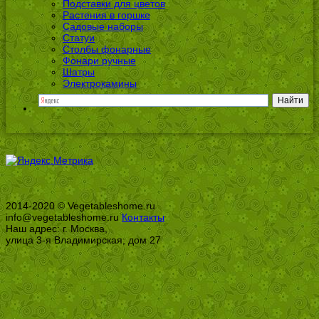
Подставки для цветов
Растения в горшке
Садовые наборы
Статуи
Столбы фонарные
Фонари ручные
Шатры
Электрокамины
2014-2020 © Vegetableshome.ru
info@vegetableshome.ru
Контакты
Наш адрес: г. Москва,
улица 3-я Владимирская, дом 27