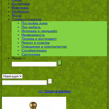
Кустарники
Инвентарь
Удобрения
Ягоды
Советы строителю
Постройка дома
Про мебель
Интерьер и ландшафт
Недвижимость
Техника и инструмент
Ремонт и отделка
Освещение и электричество
Стройматериал
Сантехника
Поиск →
<<< Назад в магазин