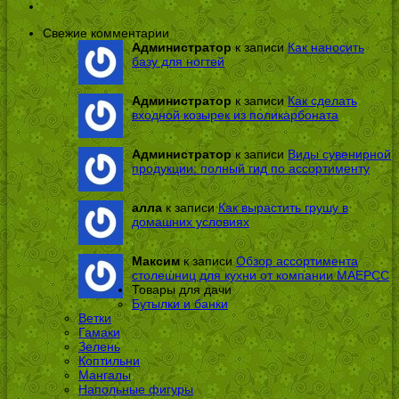
Свежие комментарии
Администратор
к записи
Как наносить
базу для ногтей
Администратор
к записи
Как сделать
входной козырек из поликарбоната
Администратор
к записи
Виды сувенирной
продукции: полный гид по ассортименту
алла
к записи
Как вырастить грушу в
домашних условиях
Максим
к записи
Обзор ассортимента
столешниц для кухни от компании МАЕРСС
Товары для дачи
Бутылки и банки
Ветки
Гамаки
Зелень
Коптильни
Мангалы
Напольные фигуры