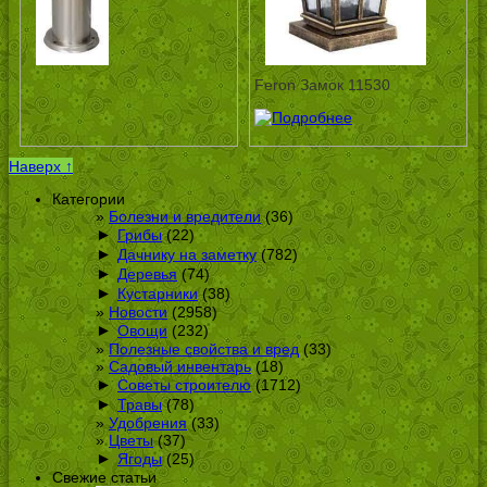
Feron Замок 11530
Наверх ↑
Категории
Болезни и вредители
(36)
►
Грибы
(22)
►
Дачнику на заметку
(782)
►
Деревья
(74)
►
Кустарники
(38)
Новости
(2958)
►
Овощи
(232)
Полезные свойства и вред
(33)
Садовый инвентарь
(18)
►
Советы строителю
(1712)
►
Травы
(78)
Удобрения
(33)
Цветы
(37)
►
Ягоды
(25)
Свежие статьи