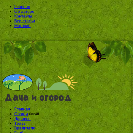
Главная
Об авторе
Контакты
Все статьи
Магазин
Главная
Овощи
0ac4ff
Деревья
Травы
Вредители
Грибы