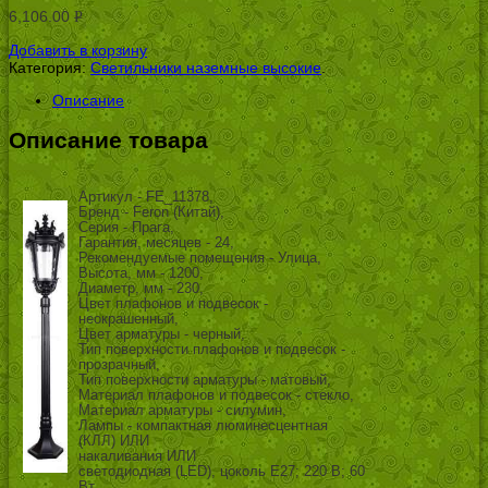
6,106.00
Р
УБ.
Добавить в корзину
Категория:
Светильники наземные высокие
.
Описание
Описание товара
Артикул - FE_11378,
Бренд - Feron (Китай),
Серия - Прага,
Гарантия, месяцев - 24,
Рекомендуемые помещения - Улица,
Высота, мм - 1200,
Диаметр, мм - 230,
Цвет плафонов и подвесок -
неокрашенный,
Цвет арматуры - черный,
Тип поверхности плафонов и подвесок -
прозрачный,
Тип поверхности арматуры - матовый,
Материал плафонов и подвесок - стекло,
Материал арматуры - силумин,
Лампы - компактная люминесцентная
(КЛЛ) ИЛИ
накаливания ИЛИ
светодиодная (LED), цоколь E27; 220 В; 60
Вт, ,