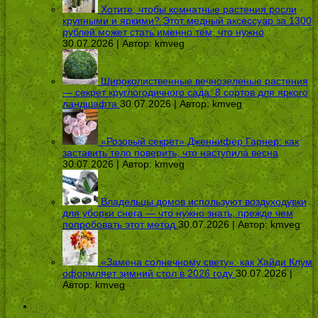
Хотите, чтобы комнатные растения росли
крупными и яркими? Этот медный аксессуар за 1300
рублей может стать именно тем, что нужно
30.07.2026 | Автор:
kmveg
Широколиственные вечнозеленые растения
— секрет круглогодичного сада: 8 сортов для яркого
ландшафта
30.07.2026 | Автор:
kmveg
«Розовый секрет» Дженнифер Гарнер: как
заставить тело поверить, что наступила весна
30.07.2026 | Автор:
kmveg
Владельцы домов используют воздуходувки
для уборки снега — что нужно знать, прежде чем
попробовать этот метод
30.07.2026 | Автор:
kmveg
«Замена солнечному свету»: как Хайди Клум
оформляет зимний стол в 2026 году
30.07.2026 |
Автор:
kmveg