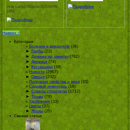
Arte Lamp Atlanta A1046PA-
1BG
Наверх ↑
Категории
Болезни и вредители
(36)
►
Грибы
(22)
►
Дачнику на заметку
(782)
►
Деревья
(74)
►
Кустарники
(38)
Новости
(2957)
►
Овощи
(232)
Полезные свойства и вред
(33)
Садовый инвентарь
(18)
►
Советы строителю
(1712)
►
Травы
(78)
Удобрения
(33)
Цветы
(37)
►
Ягоды
(25)
Свежие статьи