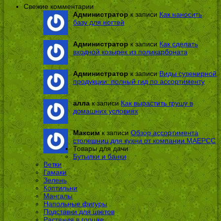
Свежие комментарии
Администратор
к записи
Как наносить
базу для ногтей
Администратор
к записи
Как сделать
входной козырек из поликарбоната
Администратор
к записи
Виды сувенирной
продукции: полный гид по ассортименту
алла
к записи
Как вырастить грушу в
домашних условиях
Максим
к записи
Обзор ассортимента
столешниц для кухни от компании МАЕРСС
Товары для дачи
Бутылки и банки
Ветки
Гамаки
Зелень
Коптильни
Мангалы
Напольные фигуры
Подставки для цветов
Растения в горшке