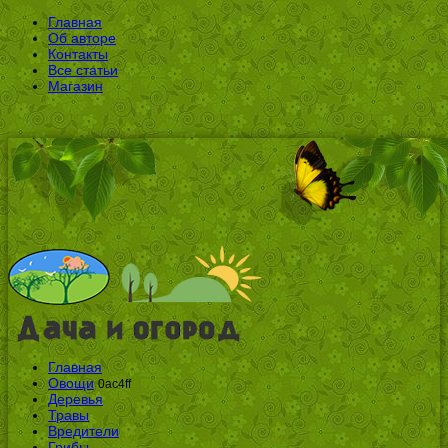
Главная
Об авторе
Контакты
Все статьи
Магазин
Главная
Овощи
0ac4ff
Деревья
Травы
Вредители
Грибы