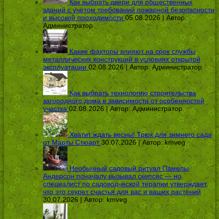
Как выбрать двери для общественных
зданий с учётом требований пожарной безопасности
и высокой проходимости
05.08.2026 | Автор:
Администратор
Какие факторы влияют на срок службы
металлических конструкций в условиях открытой
эксплуатации
02.08.2026 | Автор:
Администратор
Как выбрать технологию строительства
загородного дома в зависимости от особенностей
участка
02.08.2026 | Автор:
Администратор
Хватит ждать весны! Трюк для зимнего сада
от Марты Стюарт
30.07.2026 | Автор:
kmveg
Необычный садовый ритуал Памелы
Андерсон поначалу вызывал скепсис — но
специалист по садоводческой терапии утверждает,
что это секрет счастья для вас и ваших растений
30.07.2026 | Автор:
kmveg