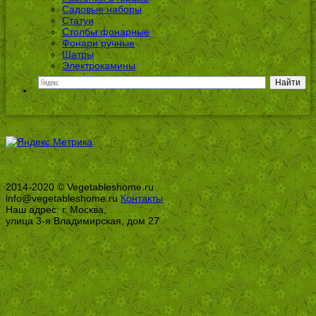
Садовые наборы
Статуи
Столбы фонарные
Фонари ручные
Шатры
Электрокамины
2014-2020 © Vegetableshome.ru
info@vegetableshome.ru
Контакты
Наш адрес: г. Москва,
улица 3-я Владимирская, дом 27