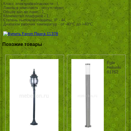
Класс электробезопасности - I,
Лампы в комплекте - отсутствуют,
Общее кол-во ламп - 1,
Количество плафонов - 1,
Степень пылевлагозащиты, IP - 44,
Диапазон рабочих температур - от -40^C до +40^C
Похожие товары
Eglo
Helsinki
81752