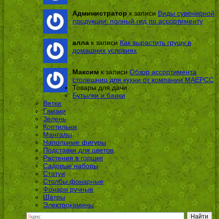
Администратор
к записи
Виды сувенирной
продукции: полный гид по ассортименту
алла
к записи
Как вырастить грушу в
домашних условиях
Максим
к записи
Обзор ассортимента
столешниц для кухни от компании МАЕРСС
Товары для дачи
Бутылки и банки
Ветки
Гамаки
Зелень
Коптильни
Мангалы
Напольные фигуры
Подставки для цветов
Растения в горшке
Садовые наборы
Статуи
Столбы фонарные
Фонари ручные
Шатры
Электрокамины