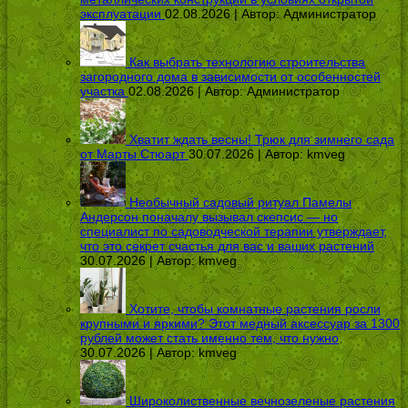
эксплуатации
02.08.2026 | Автор:
Администратор
Как выбрать технологию строительства
загородного дома в зависимости от особенностей
участка
02.08.2026 | Автор:
Администратор
Хватит ждать весны! Трюк для зимнего сада
от Марты Стюарт
30.07.2026 | Автор:
kmveg
Необычный садовый ритуал Памелы
Андерсон поначалу вызывал скепсис — но
специалист по садоводческой терапии утверждает,
что это секрет счастья для вас и ваших растений
30.07.2026 | Автор:
kmveg
Хотите, чтобы комнатные растения росли
крупными и яркими? Этот медный аксессуар за 1300
рублей может стать именно тем, что нужно
30.07.2026 | Автор:
kmveg
Широколиственные вечнозеленые растения