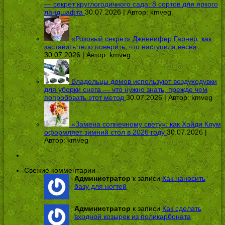
— секрет круглогодичного сада: 8 сортов для яркого
ландшафта
30.07.2026 | Автор:
kmveg
«Розовый секрет» Дженнифер Гарнер: как
заставить тело поверить, что наступила весна
30.07.2026 | Автор:
kmveg
Владельцы домов используют воздуходувки
для уборки снега — что нужно знать, прежде чем
попробовать этот метод
30.07.2026 | Автор:
kmveg
«Замена солнечному свету»: как Хайди Клум
оформляет зимний стол в 2026 году
30.07.2026 |
Автор:
kmveg
Свежие комментарии
Администратор
к записи
Как наносить
базу для ногтей
Администратор
к записи
Как сделать
входной козырек из поликарбоната