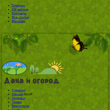
Главная
Об авторе
Контакты
Все статьи
Магазин
Главная
Овощи
0ac4ff
Деревья
Травы
Вредители
Грибы