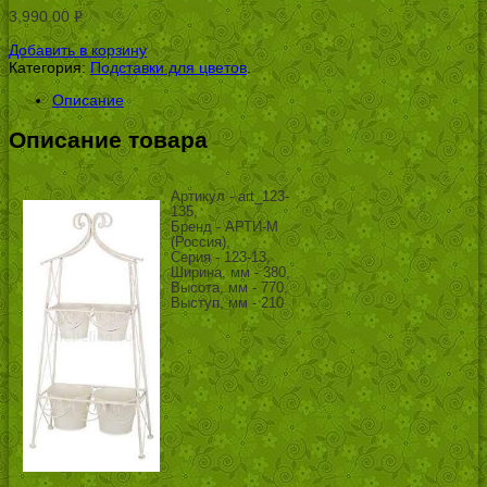
3,990.00
Р
УБ.
Добавить в корзину
Категория:
Подставки для цветов
.
Описание
Описание товара
Артикул - art_123-
135,
Бренд - АРТИ-М
(Россия),
Серия - 123-13,
Ширина, мм - 380,
Высота, мм - 770,
Выступ, мм - 210