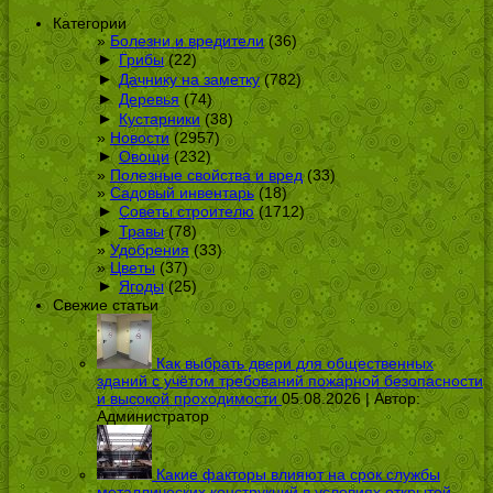
Категории
Болезни и вредители
(36)
►
Грибы
(22)
►
Дачнику на заметку
(782)
►
Деревья
(74)
►
Кустарники
(38)
Новости
(2957)
►
Овощи
(232)
Полезные свойства и вред
(33)
Садовый инвентарь
(18)
►
Советы строителю
(1712)
►
Травы
(78)
Удобрения
(33)
Цветы
(37)
►
Ягоды
(25)
Свежие статьи
Как выбрать двери для общественных
зданий с учётом требований пожарной безопасности
и высокой проходимости
05.08.2026 | Автор:
Администратор
Какие факторы влияют на срок службы
металлических конструкций в условиях открытой