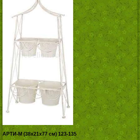
АРТИ-М (38х21х77 см) 123-135