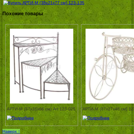
Похожие товары
АРТИ-М (57х31х66 см) Art 123-025
АРТИ-М (87х27х48 см) 12
Наверх ↑