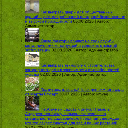
Как выбрать двери для общественных
зданий с учётом требований пожарной безопасности
и высокой проходимости
05.08.2026 | Автор:
Администратор
Какие факторы влияют на срок службы
металлических конструкций в условиях открытой
эксплуатации
02.08.2026 | Автор:
Администратор
Как выбрать технологию строительства
загородного дома в зависимости от особенностей
участка
02.08.2026 | Автор:
Администратор
Хватит ждать весны! Трюк для зимнего сада
от Марты Стюарт
30.07.2026 | Автор:
kmveg
Необычный садовый ритуал Памелы
Андерсон поначалу вызывал скепсис — но
специалист по садоводческой терапии утверждает,
что это секрет счастья для вас и ваших растений
30.07.2026 | Автор:
kmveg