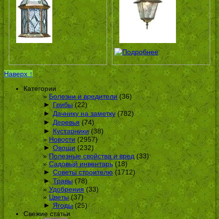
Наверх ↑
Категории
Болезни и вредители
(36)
►
Грибы
(22)
►
Дачнику на заметку
(782)
►
Деревья
(74)
►
Кустарники
(38)
Новости
(2957)
►
Овощи
(232)
Полезные свойства и вред
(33)
Садовый инвентарь
(18)
►
Советы строителю
(1712)
►
Травы
(78)
Удобрения
(33)
Цветы
(37)
►
Ягоды
(25)
Свежие статьи