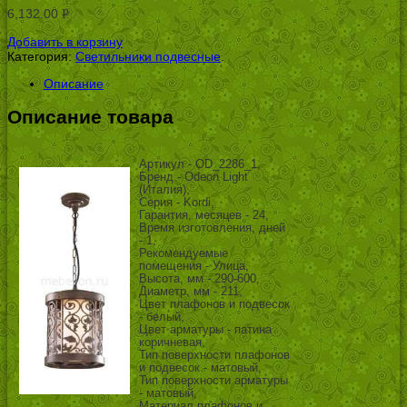
6,132.00
Р
УБ.
Добавить в корзину
Категория:
Светильники подвесные
.
Описание
Описание товара
Артикул - OD_2286_1,
Бренд - Odeon Light
(Италия),
Серия - Kordi,
Гарантия, месяцев - 24,
Время изготовления, дней
- 1,
Рекомендуемые
помещения - Улица,
Высота, мм - 290-600,
Диаметр, мм - 211,
Цвет плафонов и подвесок
- белый,
Цвет арматуры - патина
коричневая,
Тип поверхности плафонов
и подвесок - матовый,
Тип поверхности арматуры
- матовый,
Материал плафонов и