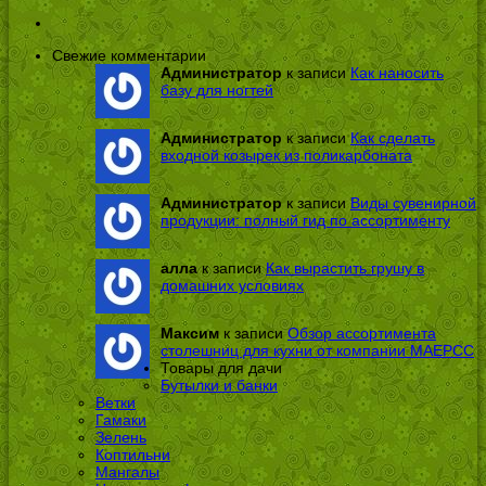
Свежие комментарии
Администратор
к записи
Как наносить
базу для ногтей
Администратор
к записи
Как сделать
входной козырек из поликарбоната
Администратор
к записи
Виды сувенирной
продукции: полный гид по ассортименту
алла
к записи
Как вырастить грушу в
домашних условиях
Максим
к записи
Обзор ассортимента
столешниц для кухни от компании МАЕРСС
Товары для дачи
Бутылки и банки
Ветки
Гамаки
Зелень
Коптильни
Мангалы