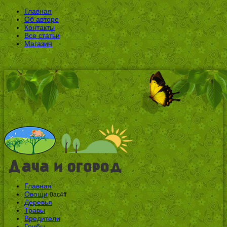
Главная
Об авторе
Контакты
Все статьи
Магазин
Главная
Овощи
0ac4ff
Деревья
Травы
Вредители
Грибы