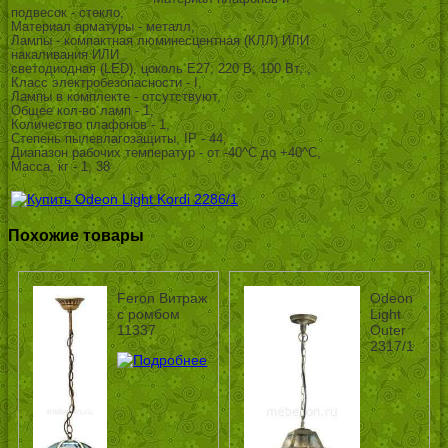
подвесок - стекло,
Материал арматуры - металл,
Лампы - компактная люминесцентная (КЛЛ) ИЛИ
накаливания ИЛИ
светодиодная (LED), цоколь E27; 220 В; 100 Вт, ,
Класс электробезопасности - I,
Лампы в комплекте - отсутствуют,
Общее кол-во ламп - 1,
Количество плафонов - 1,
Степень пылевлагозащиты, IP - 44,
Диапазон рабочих температур - от -40^C до +40^C,
Масса, кг - 1, 38
Похожие товары
Feron Витраж
Odeon
с ромбом
Light
11337
Outer
2317/1