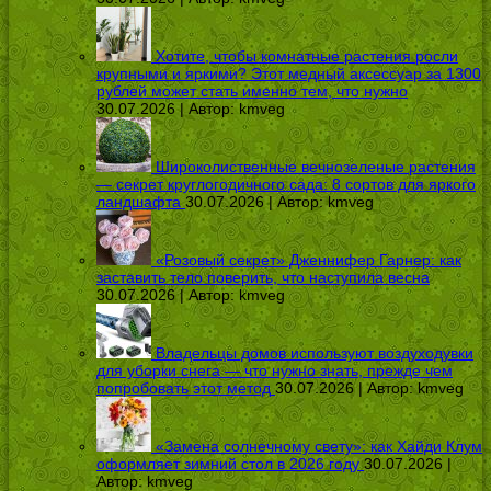
Хотите, чтобы комнатные растения росли
крупными и яркими? Этот медный аксессуар за 1300
рублей может стать именно тем, что нужно
30.07.2026 | Автор:
kmveg
Широколиственные вечнозеленые растения
— секрет круглогодичного сада: 8 сортов для яркого
ландшафта
30.07.2026 | Автор:
kmveg
«Розовый секрет» Дженнифер Гарнер: как
заставить тело поверить, что наступила весна
30.07.2026 | Автор:
kmveg
Владельцы домов используют воздуходувки
для уборки снега — что нужно знать, прежде чем
попробовать этот метод
30.07.2026 | Автор:
kmveg
«Замена солнечному свету»: как Хайди Клум
оформляет зимний стол в 2026 году
30.07.2026 |
Автор:
kmveg