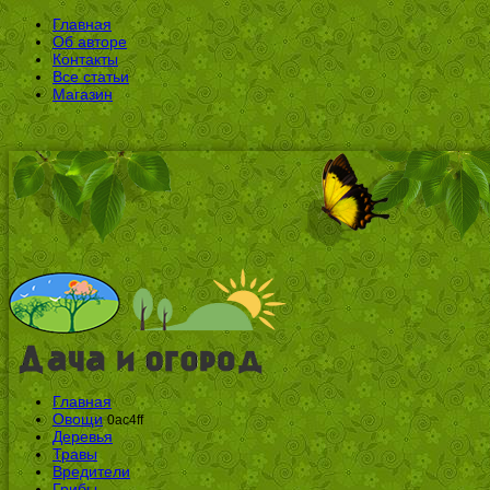
Главная
Об авторе
Контакты
Все статьи
Магазин
Главная
Овощи
0ac4ff
Деревья
Травы
Вредители
Грибы