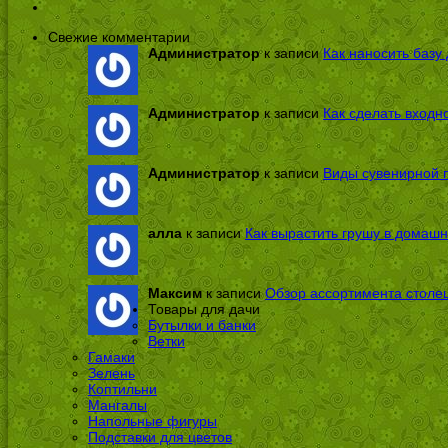
Свежие комментарии
Администратор
к записи
Как наносить базу 
Администратор
к записи
Как сделать входн
Администратор
к записи
Виды сувенирной п
алла
к записи
Как вырастить грушу в домашн
Максим
к записи
Обзор ассортимента столе
Товары для дачи
Бутылки и банки
Ветки
Гамаки
Зелень
Коптильни
Мангалы
Напольные фигуры
Подставки для цветов