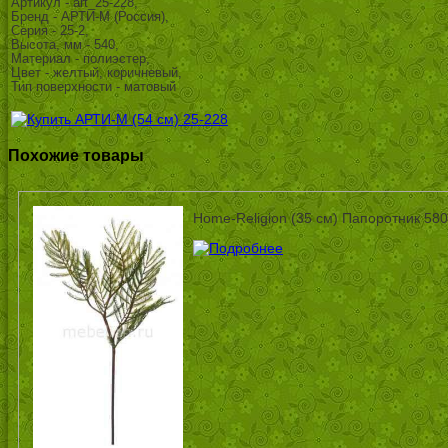
Артикул - art_25-228,
Бренд - АРТИ-М (Россия),
Серия - 25-2,
Высота, мм - 540,
Материал - полиэстер,
Цвет - желтый, коричневый,
Тип поверхности - матовый
Похожие товары
Home-Religion (35 см) Папоротник 58