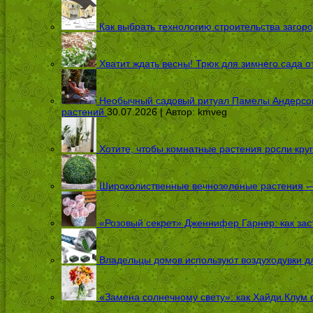
Как выбрать технологию строительства загоро
Хватит ждать весны! Трюк для зимнего сада 
Необычный садовый ритуал Памелы Андерсон п
растений
30.07.2026 | Автор:
kmveg
Хотите, чтобы комнатные растения росли кру
Широколиственные вечнозеленые растения — 
«Розовый секрет» Дженнифер Гарнер: как заст
Владельцы домов используют воздуходувки дл
«Замена солнечному свету»: как Хайди Клум 