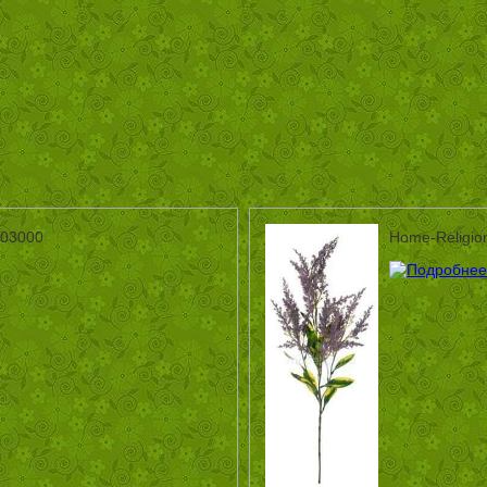
003000
Home-Religio