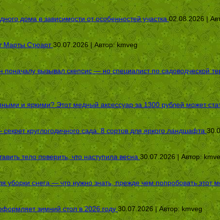
дного дома в зависимости от особенностей участка
02.08.2026 | Ав
от Марты Стюарт
30.07.2026 | Автор:
kmveg
оначалу вызывал скепсис — но специалист по садоводческой терап
пными и яркими? Этот медный аксессуар за 1300 рублей может стат
секрет круглогодичного сада: 8 сортов для яркого ландшафта
30.
авить тело поверить, что наступила весна
30.07.2026 | Автор:
kmv
я уборки снега — что нужно знать, прежде чем попробовать этот м
оформляет зимний стол в 2026 году
30.07.2026 | Автор:
kmveg