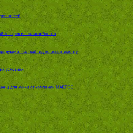
для ногтей
ой козырек из поликарбоната
родукции: полный гид по ассортименту
их условиях
шниц для кухни от компании МАЕРСС