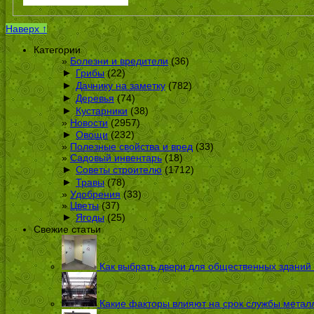
Наверх ↑
Категории
Болезни и вредители
(36)
►
Грибы
(22)
►
Дачнику на заметку
(782)
►
Деревья
(74)
►
Кустарники
(38)
Новости
(2957)
►
Овощи
(232)
Полезные свойства и вред
(33)
Садовый инвентарь
(18)
►
Советы строителю
(1712)
►
Травы
(78)
Удобрения
(33)
Цветы
(37)
►
Ягоды
(25)
Свежие статьи
Как выбрать двери для общественных зданий
Какие факторы влияют на срок службы металл