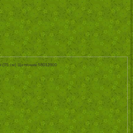
n (75 см) Щетинник 58012900