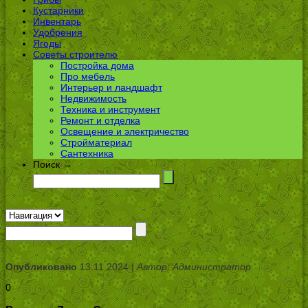
Кустарники
Инвентарь
Удобрения
Ягоды
Советы строителю
Постройка дома
Про мебель
Интерьер и ландшафт
Недвижимость
Техника и инструмент
Ремонт и отделка
Освещение и электричество
Стройматериал
Сантехника
Поиск →
Опубликовано
13.11.2024 |
Автор: Администратор
0