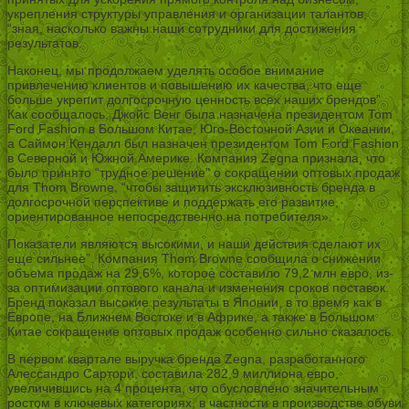
укрепления структуры управления и организации талантов,
“зная, насколько важны наши сотрудники для достижения
результатов.
Наконец, мы продолжаем уделять особое внимание
привлечению клиентов и повышению их качества, что еще
больше укрепит долгосрочную ценность всех наших брендов”.
Как сообщалось, Джойс Венг была назначена президентом Tom
Ford Fashion в Большом Китае, Юго-Восточной Азии и Океании,
а Саймон Кендалл был назначен президентом Tom Ford Fashion
в Северной и Южной Америке. Компания Zegna признала, что
было принято “трудное решение” о сокращении оптовых продаж
для Thom Browne, “чтобы защитить эксклюзивность бренда в
долгосрочной перспективе и поддержать его развитие,
ориентированное непосредственно на потребителя».
Показатели являются высокими, и наши действия сделают их
еще сильнее”. Компания Thom Browne сообщила о снижении
объема продаж на 29,6%, которое составило 79,2 млн евро, из-
за оптимизации оптового канала и изменения сроков поставок.
Бренд показал высокие результаты в Японии, в то время как в
Европе, на Ближнем Востоке и в Африке, а также в Большом
Китае сокращение оптовых продаж особенно сильно сказалось.
В первом квартале выручка бренда Zegna, разработанного
Алессандро Сартори, составила 282,9 миллиона евро,
увеличившись на 4 процента, что обусловлено значительным
ростом в ключевых категориях, в частности в производстве обуви