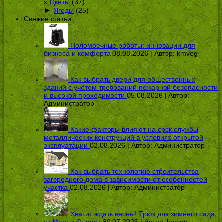
Цветы
(37)
►
Ягоды
(25)
Свежие статьи
Поломоечные роботы: инновации для
бизнеса и комфорта
08.08.2026 | Автор:
kmveg
Как выбрать двери для общественных
зданий с учётом требований пожарной безопасности
и высокой проходимости
05.08.2026 | Автор:
Администратор
Какие факторы влияют на срок службы
металлических конструкций в условиях открытой
эксплуатации
02.08.2026 | Автор:
Администратор
Как выбрать технологию строительства
загородного дома в зависимости от особенностей
участка
02.08.2026 | Автор:
Администратор
Хватит ждать весны! Трюк для зимнего сада
от Марты Стюарт
30.07.2026 | Автор:
kmveg