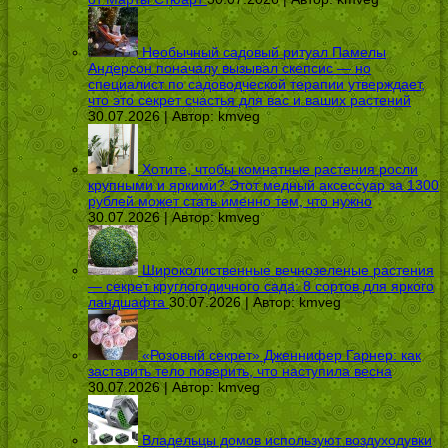
Необычный садовый ритуал Памелы
Андерсон поначалу вызывал скепсис — но
специалист по садоводческой терапии утверждает,
что это секрет счастья для вас и ваших растений
30.07.2026 | Автор:
kmveg
Хотите, чтобы комнатные растения росли
крупными и яркими? Этот медный аксессуар за 1300
рублей может стать именно тем, что нужно
30.07.2026 | Автор:
kmveg
Широколиственные вечнозеленые растения
— секрет круглогодичного сада: 8 сортов для яркого
ландшафта
30.07.2026 | Автор:
kmveg
«Розовый секрет» Дженнифер Гарнер: как
заставить тело поверить, что наступила весна
30.07.2026 | Автор:
kmveg
Владельцы домов используют воздуходувки