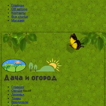
Главная
Об авторе
Контакты
Все статьи
Магазин
Главная
Овощи
0ac4ff
Деревья
Травы
Вредители
Грибы