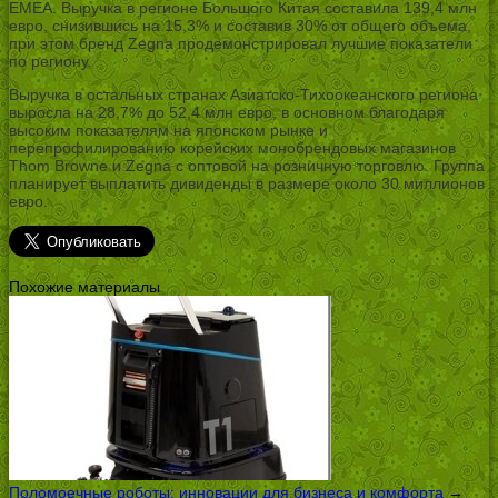
EMEA. Выручка в регионе Большого Китая составила 139,4 млн
евро, снизившись на 15,3% и составив 30% от общего объема,
при этом бренд Zegna продемонстрировал лучшие показатели
по региону.
Выручка в остальных странах Азиатско-Тихоокеанского региона
выросла на 28,7% до 52,4 млн евро, в основном благодаря
высоким показателям на японском рынке и
перепрофилированию корейских монобрендовых магазинов
Thom Browne и Zegna с оптовой на розничную торговлю. Группа
планирует выплатить дивиденды в размере около 30 миллионов
евро.
Похожие материалы
Поломоечные роботы: инновации для бизнеса и комфорта
→