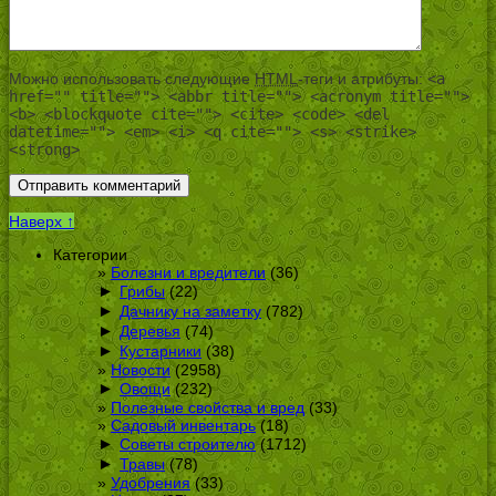
Можно использовать следующие
HTML
-теги и атрибуты:
<a
href="" title=""> <abbr title=""> <acronym title="">
<b> <blockquote cite=""> <cite> <code> <del
datetime=""> <em> <i> <q cite=""> <s> <strike>
<strong>
Наверх ↑
Категории
Болезни и вредители
(36)
►
Грибы
(22)
►
Дачнику на заметку
(782)
►
Деревья
(74)
►
Кустарники
(38)
Новости
(2958)
►
Овощи
(232)
Полезные свойства и вред
(33)
Садовый инвентарь
(18)
►
Советы строителю
(1712)
►
Травы
(78)
Удобрения
(33)