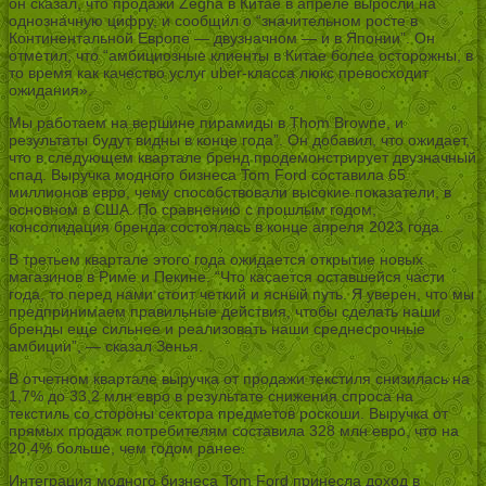
он сказал, что продажи Zegna в Китае в апреле выросли на
однозначную цифру, и сообщил о “значительном росте в
Континентальной Европе — двузначном — и в Японии”. Он
отметил, что “амбициозные клиенты в Китае более осторожны, в
то время как качество услуг uber-класса люкс превосходит
ожидания».
Мы работаем на вершине пирамиды в Thom Browne, и
результаты будут видны в конце года”. Он добавил, что ожидает,
что в следующем квартале бренд продемонстрирует двузначный
спад. Выручка модного бизнеса Tom Ford составила 65
миллионов евро, чему способствовали высокие показатели, в
основном в США. По сравнению с прошлым годом,
консолидация бренда состоялась в конце апреля 2023 года.
В третьем квартале этого года ожидается открытие новых
магазинов в Риме и Пекине. “Что касается оставшейся части
года, то перед нами стоит четкий и ясный путь. Я уверен, что мы
предпринимаем правильные действия, чтобы сделать наши
бренды еще сильнее и реализовать наши среднесрочные
амбиции”, — сказал Зенья.
В отчетном квартале выручка от продажи текстиля снизилась на
1,7% до 33,2 млн евро в результате снижения спроса на
текстиль со стороны сектора предметов роскоши. Выручка от
прямых продаж потребителям составила 328 млн евро, что на
20,4% больше, чем годом ранее.
Интеграция модного бизнеса Tom Ford принесла доход в