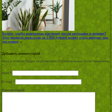
Хотите, чтобы комнатные растения росли крупными и яркими?
Этот медный аксессуар за 1300 рублей может стать именно тем,
что нужно
→
Добавить комментарий
Ваш e-mail не будет опубликован.
Обязательные поля помечены
*
Имя
*
E-mail
*
Комментарий