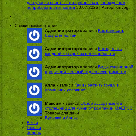
для уборки снега — что нужно знать, прежде чем
попробовать этот метод
30.07.2026 | Автор:
kmveg
Свежие комментарии
Администратор
к записи
Как наносить
базу для ногтей
Администратор
к записи
Как сделать
входной козырек из поликарбоната
Администратор
к записи
Виды сувенирной
продукции: полный гид по ассортименту
алла
к записи
Как вырастить грушу в
домашних условиях
Максим
к записи
Обзор ассортимента
столешниц для кухни от компании МАЕРСС
Товары для дачи
Бутылки и банки
Ветки
Гамаки
Зелень