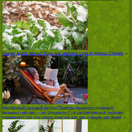
Хватит ждать весны! Трюк для зимнего сада от Марты Стюарт
→
Необычный садовый ритуал Памелы Андерсон поначалу
вызывал скепсис — но специалист по садоводческой терапии
утверждает, что это секрет счастья для вас и ваших растений
→