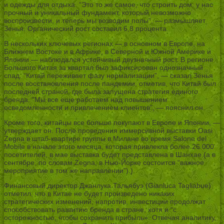
и одежды для отдыха. “Это то же самое, что строить дом: у нас
прочный и уникальный фундамент, который невозможно
воспроизвести, и теперь мы возводим полы”, — размышляет
Зенья. Органический рост составил 6,8 процента.
В нескольких ключевых регионах — в основном в Европе, на
Ближнем Востоке и в Африке, в Северной и Южной Америке и
Японии — наблюдался устойчивый двузначный рост. В регионе
Большого Китая за квартал был зафиксирован однозначный
спад. “Китай переживает фазу нормализации”, — сказал Зенья
после восстановления после пандемии, отметив, что Китай был
последней страной, где была запущена стратегия единого
бренда. “Мы все еще работаем над повышением
осведомленности и привлечением клиентов”, — пояснил он.
Кроме того, китайцы все больше покупают в Европе и Японии, —
утверждает он. После проведения иммерсивной выставки Oasi
Zegna в штаб-квартире группы в Милане во время Salone del
Mobile в начале этого месяца, которая привлекла более 26 000
посетителей, в мае выставка будет представлена в Шанхае (а в
сентябре, по словам Zegna, в Нью-Йорке состоится “важное
мероприятие в том же направлении”).).
Финансовый директор Джанлука Тальябуэ (Gianluca Tagliabue)
отметил, что в Китае не будет произведено никаких
стратегических изменений, напротив, инвестиции продолжат
способствовать развитию бренда в стране, хотя и “с
осторожностью, чтобы сохранить прибыль». Отвечая аналитику,