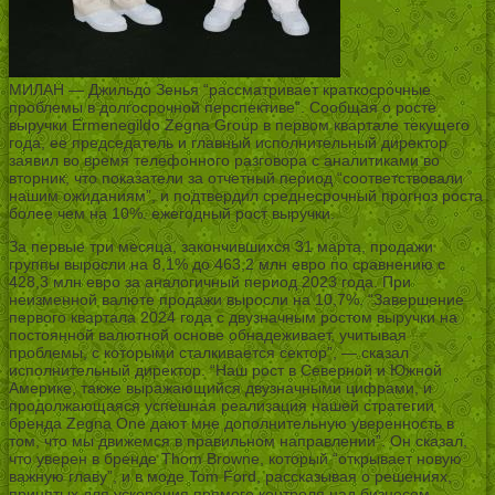
МИЛАН — Джильдо Зенья “рассматривает краткосрочные
проблемы в долгосрочной перспективе”. Сообщая о росте
выручки Ermenegildo Zegna Group в первом квартале текущего
года, ее председатель и главный исполнительный директор
заявил во время телефонного разговора с аналитиками во
вторник, что показатели за отчетный период “соответствовали
нашим ожиданиям”, и подтвердил среднесрочный прогноз роста
более чем на 10%. ежегодный рост выручки.
За первые три месяца, закончившихся 31 марта, продажи
группы выросли на 8,1% до 463,2 млн евро по сравнению с
428,3 млн евро за аналогичный период 2023 года. При
неизменной валюте продажи выросли на 10,7%. “Завершение
первого квартала 2024 года с двузначным ростом выручки на
постоянной валютной основе обнадеживает, учитывая
проблемы, с которыми сталкивается сектор”, — сказал
исполнительный директор. “Наш рост в Северной и Южной
Америке, также выражающийся двузначными цифрами, и
продолжающаяся успешная реализация нашей стратегии
бренда Zegna One дают мне дополнительную уверенность в
том, что мы движемся в правильном направлении”. Он сказал,
что уверен в бренде Thom Browne, который “открывает новую
важную главу”, и в моде Tom Ford, рассказывая о решениях,
принятых для ускорения прямого контроля над бизнесом,