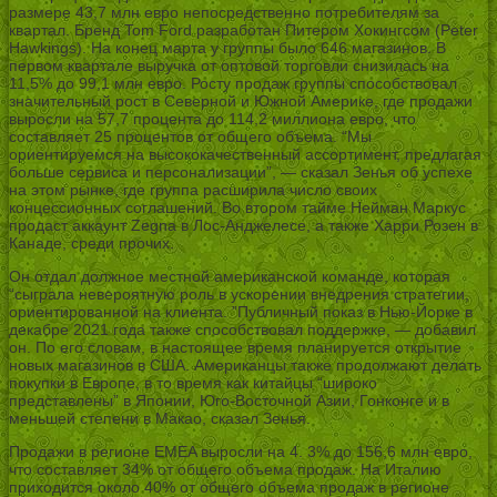
размере 43,7 млн евро непосредственно потребителям за
квартал. Бренд Tom Ford разработан Питером Хокингсом (Peter
Hawkings). На конец марта у группы было 646 магазинов. В
первом квартале выручка от оптовой торговли снизилась на
11,5% до 99,1 млн евро. Росту продаж группы способствовал
значительный рост в Северной и Южной Америке, где продажи
выросли на 57,7 процента до 114,2 миллиона евро, что
составляет 25 процентов от общего объема. “Мы
ориентируемся на высококачественный ассортимент, предлагая
больше сервиса и персонализации”, — сказал Зенья об успехе
на этом рынке, где группа расширила число своих
концессионных соглашений. Во втором тайме Нейман Маркус
продаст аккаунт Zegna в Лос-Анджелесе, а также Харри Розен в
Канаде, среди прочих.
Он отдал должное местной американской команде, которая
“сыграла невероятную роль в ускорении внедрения стратегии,
ориентированной на клиента. ”Публичный показ в Нью-Йорке в
декабре 2021 года также способствовал поддержке, — добавил
он. По его словам, в настоящее время планируется открытие
новых магазинов в США. Американцы также продолжают делать
покупки в Европе, в то время как китайцы “широко
представлены” в Японии, Юго-Восточной Азии, Гонконге и в
меньшей степени в Макао, сказал Зенья.
Продажи в регионе EMEA выросли на 4. 3% до 156,6 млн евро,
что составляет 34% от общего объема продаж. На Италию
приходится около 40% от общего объема продаж в регионе