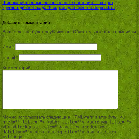
Широколиственные вечнозеленые растения — секрет
круглогодичного сада: 8 сортов для яркого ландшафта
→
Добавить комментарий
Ваш e-mail не будет опубликован.
Обязательные поля помечены
*
Имя
*
E-mail
*
Комментарий
Можно использовать следующие
HTML
-теги и атрибуты:
<a
href="" title=""> <abbr title=""> <acronym title="">
<b> <blockquote cite=""> <cite> <code> <del
datetime=""> <em> <i> <q cite=""> <s> <strike>
<strong>