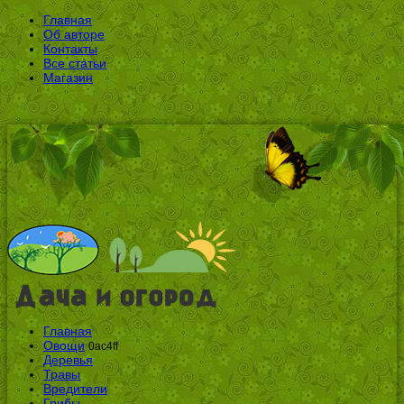
Главная
Об авторе
Контакты
Все статьи
Магазин
Главная
Овощи
0ac4ff
Деревья
Травы
Вредители
Грибы