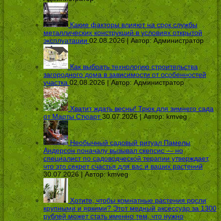
Какие факторы влияют на срок службы
металлических конструкций в условиях открытой
эксплуатации
02.08.2026 | Автор:
Администратор
Как выбрать технологию строительства
загородного дома в зависимости от особенностей
участка
02.08.2026 | Автор:
Администратор
Хватит ждать весны! Трюк для зимнего сада
от Марты Стюарт
30.07.2026 | Автор:
kmveg
Необычный садовый ритуал Памелы
Андерсон поначалу вызывал скепсис — но
специалист по садоводческой терапии утверждает,
что это секрет счастья для вас и ваших растений
30.07.2026 | Автор:
kmveg
Хотите, чтобы комнатные растения росли
крупными и яркими? Этот медный аксессуар за 1300
рублей может стать именно тем, что нужно