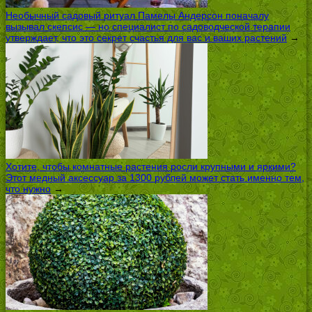
Необычный садовый ритуал Памелы Андерсон поначалу
вызывал скепсис — но специалист по садоводческой терапии
утверждает, что это секрет счастья для вас и ваших растений
→
Хотите, чтобы комнатные растения росли крупными и яркими?
Этот медный аксессуар за 1300 рублей может стать именно тем,
что нужно
→