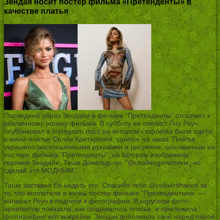
Зендая носит постер фильма «Претенденты» в
качестве платья
Последний образ Зендайи в фильме “Претенденты” отсылает к
рекламному ролику фильма. В субботу ее стилист Лоу Роуч
опубликовал в Instagram пост, на котором старлетка была одета
в мини-платье Селии Критариоти, сшитое на заказ. Платье
украшено расклешенными рукавами и рисунком, основанным на
постере фильма “Претенденты”, на котором изображена
героиня Зендайи, Таши Дональдсон. “@challengersmovie, но
сделай это МОДНЫМ…
Таши заставил Ее надеть это. Спасибо тебе @celiakritharioti за
то, что воплотила в жизнь постер фильма ”Претенденты»», —
написал Роуч в подписи к фотографии. В карусели фото-
архитектор показала, как создавалось платье, и приложила
фотографию его выкройки. Зендая дополнила свой наряд парой