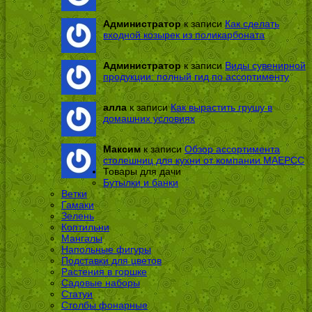
Администратор
к записи
Как сделать
входной козырек из поликарбоната
Администратор
к записи
Виды сувенирной
продукции: полный гид по ассортименту
алла
к записи
Как вырастить грушу в
домашних условиях
Максим
к записи
Обзор ассортимента
столешниц для кухни от компании МАЕРСС
Товары для дачи
Бутылки и банки
Ветки
Гамаки
Зелень
Коптильни
Мангалы
Напольные фигуры
Подставки для цветов
Растения в горшке
Садовые наборы
Статуи
Столбы фонарные