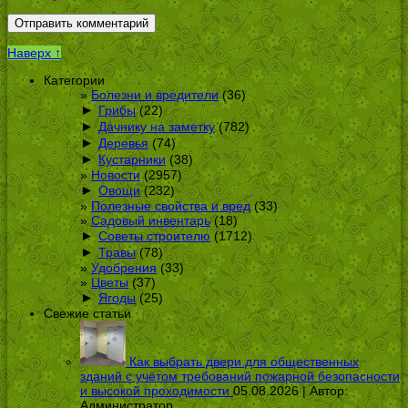
Наверх ↑
Категории
Болезни и вредители
(36)
►
Грибы
(22)
►
Дачнику на заметку
(782)
►
Деревья
(74)
►
Кустарники
(38)
Новости
(2957)
►
Овощи
(232)
Полезные свойства и вред
(33)
Садовый инвентарь
(18)
►
Советы строителю
(1712)
►
Травы
(78)
Удобрения
(33)
Цветы
(37)
►
Ягоды
(25)
Свежие статьи
Как выбрать двери для общественных
зданий с учётом требований пожарной безопасности
и высокой проходимости
05.08.2026 | Автор:
Администратор