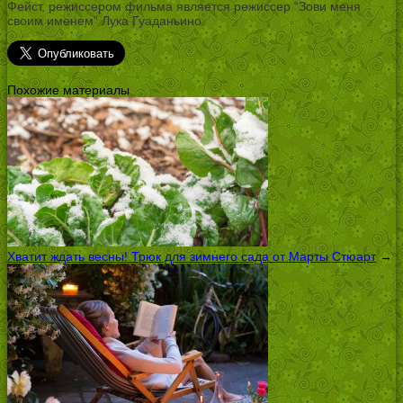
Фейст, режиссером фильма является режиссер “Зови меня
своим именем” Лука Гуаданьино.
Похожие материалы
Хватит ждать весны! Трюк для зимнего сада от Марты Стюарт
→