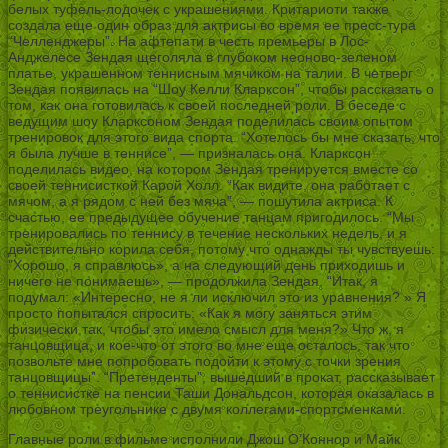
белых туфель-лодочек с украшениями. Критариоти также
создала еще один образ для актрисы во время ее пресс-тура
“Челленджеры”. На афтепати в честь премьеры в Лос-
Анджелесе Зендая щеголяла в глубоком неоново-зеленом
платье, украшенном теннисным мячиком на талии. В четверг
Зендая появилась на “Шоу Келли Кларксон”, чтобы рассказать о
том, как она готовилась к своей последней роли. В беседе с
ведущим шоу Кларксоном Зендая поделилась своим опытом
тренировок для этого вида спорта. “Хотелось бы мне сказать, что
я была лучше в теннисе”, — призналась она. Кларксон
поделилась видео, на котором Зендая тренируется вместе со
своей теннисисткой Карой Холл. “Как видите, она работает с
мячом, а я рядом с ней без мяча”, — пошутила актриса. К
счастью, ее предыдущее обучение танцам пригодилось. “Мы
тренировались по теннису в течение нескольких недель, и я
действительно корила себя, потому что однажды ты чувствуешь:
”Хорошо, я справлюсь», а на следующий день приходишь и
ничего не понимаешь», — продолжила Зендая. “Итак, я
подумал: «Интересно, не я ли исключил это из уравнения? » Я
просто попытался спросить: «Как я могу заняться этим
физически так, чтобы это имело смысл для меня?» Что ж, я
танцовщица, и кое-что от этого во мне еще осталось, так что
позвольте мне попробовать подойти к этому с точки зрения
танцовщицы”. “Претенденты”, вышедший в прокат, рассказывает
о теннисистке на пенсии Таши Дональдсон, которая оказалась в
любовном треугольнике с двумя коллегами-спортсменками.
Главные роли в фильме исполнили Джош О’Коннор и Майк