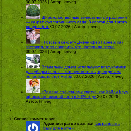
30.07.2026 | Автор:
kmveg
Широколиственные вечнозеленые растения
— секрет круглогодичного сада: 8 сортов для яркого
ландшафта
30.07.2026 | Автор:
kmveg
«Розовый секрет» Дженнифер Гарнер: как
заставить тело поверить, что наступила весна
30.07.2026 | Автор:
kmveg
Владельцы домов используют воздуходувки
для уборки снега — что нужно знать, прежде чем
попробовать этот метод
30.07.2026 | Автор:
kmveg
«Замена солнечному свету»: как Хайди Клум
оформляет зимний стол в 2026 году
30.07.2026 |
Автор:
kmveg
Свежие комментарии
Администратор
к записи
Как наносить
базу для ногтей