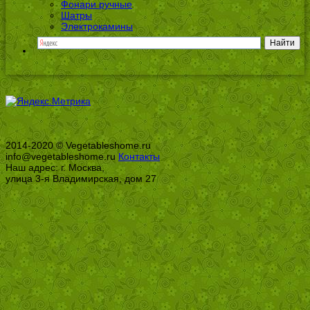
Фонари ручные
Шатры
Электрокамины
2014-2020 © Vegetableshome.ru
info@vegetableshome.ru
Контакты
Наш адрес: г. Москва,
улица 3-я Владимирская, дом 27