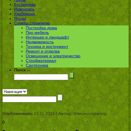
Кустарники
Инвентарь
Удобрения
Ягоды
Советы строителю
Постройка дома
Про мебель
Интерьер и ландшафт
Недвижимость
Техника и инструмент
Ремонт и отделка
Освещение и электричество
Стройматериал
Сантехника
Поиск →
Опубликовано
13.11.2024 |
Автор: Администратор
0