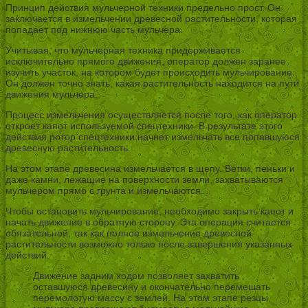
Принцип действия мульчерной техники предельно прост. Он
заключается в измельчении древесной растительности, которая
попадает под нижнюю часть мульчера.
Учитывая, что мульчерная техника придерживается
исключительно прямого движения, оператор должен заранее
изучить участок, на котором будет происходить мульчирование.
Он должен точно знать, какая растительность находится на пути
движения мульчера.
Процесс измельчения осуществляется после того, как оператор
откроет капот используемой спецтехники. В результате этого
действия ротор спецтехники начнет измельчать все попавшуюся
древесную растительность.
На этом этапе древесина измельчается в щепу. Ветки, пеньки и
даже камни, лежащие на поверхности земли, захватываются
мульчером прямо с грунта и измельчаются.
Чтобы остановить мульчирование, необходимо закрыть капот и
начать движение в обратную сторону. Эта операция считается
обязательной, так как полное измельчение древесной
растительности возможно только после завершения указанных
действий.
Движение задним ходом позволяет захватить
оставшуюся древесину и окончательно перемешать
перемолотую массу с землей. На этом этапе резцы