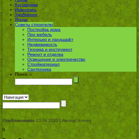
Кустарники
Инвентарь
Удобрения
Ягоды
Советы строителю
Постройка дома
Про мебель
Интерьер и ландшафт
Недвижимость
Техника и инструмент
Ремонт и отделка
Освещение и электричество
Стройматериал
Сантехника
Поиск →
Опубликовано
13.06.2020 |
Автор: kmveg
0