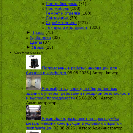
Постройка дома
(71)
Про мебель
(158)
Ремонт и отделка
(108)
Сантехника
(79)
Стройматериал
(221)
Техника и инструмент
(308)
►
Травы
(78)
Удобрения
(33)
Цветы
(37)
►
Ягоды
(25)
Свежие статьи
Поломоечные роботы: инновации для
бизнеса и комфорта
08.08.2026 | Автор:
kmveg
Как выбрать двери для общественных
зданий с учётом требований пожарной безопасности
и высокой проходимости
05.08.2026 | Автор:
Администратор
Какие факторы влияют на срок службы
металлических конструкций в условиях открытой
эксплуатации
02.08.2026 | Автор:
Администратор