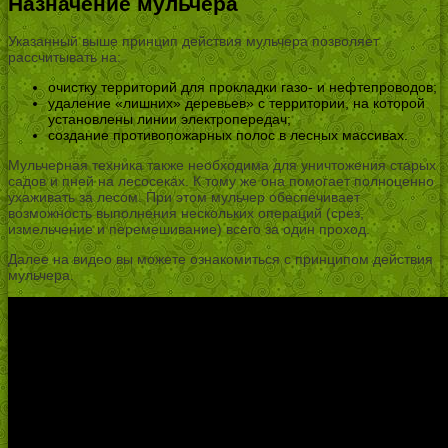
Назначение мульчера
Указанный выше принцип действия мульчера позволяет
рассчитывать на:
очистку территорий для прокладки газо- и нефтепроводов;
удаление «лишних» деревьев» с территории, на которой
установлены линии электропередач;
создание противопожарных полос в лесных массивах.
Мульчерная техника также необходима для уничтожения старых
садов и пней на лесосеках. К тому же она помогает полноценно
ухаживать за лесом. При этом мульчер обеспечивает
возможность выполнения нескольких операций (срез,
измельчение и перемешивание) всего за один проход.
Далее на видео вы можете ознакомиться с принципом действия
мульчера.