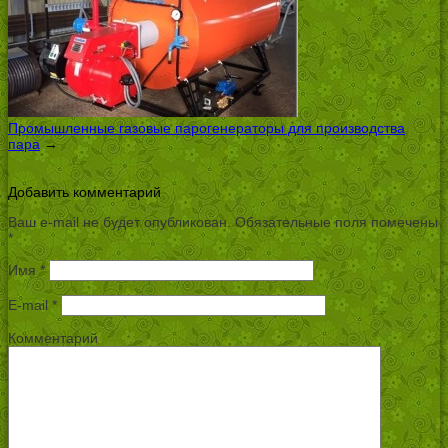
Промышленные газовые парогенераторы для производства
пара
→
Добавить комментарий
Ваш e-mail не будет опубликован.
Обязательные поля помечены
*
Имя
*
E-mail
*
Комментарий