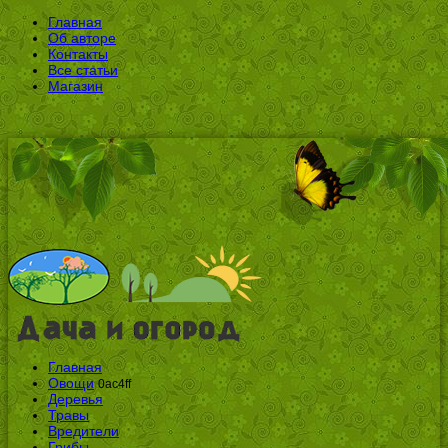
Главная
Об авторе
Контакты
Все статьи
Магазин
Главная
Овощи
0ac4ff
Деревья
Травы
Вредители
Грибы