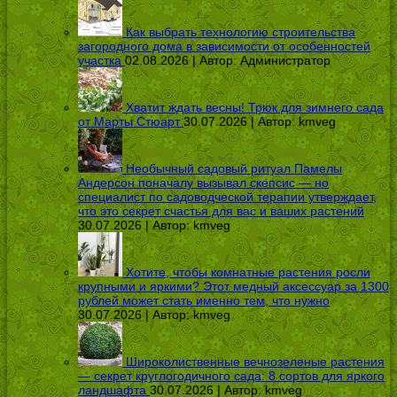
Как выбрать технологию строительства
загородного дома в зависимости от особенностей
участка
02.08.2026 | Автор:
Администратор
Хватит ждать весны! Трюк для зимнего сада
от Марты Стюарт
30.07.2026 | Автор:
kmveg
Необычный садовый ритуал Памелы
Андерсон поначалу вызывал скепсис — но
специалист по садоводческой терапии утверждает,
что это секрет счастья для вас и ваших растений
30.07.2026 | Автор:
kmveg
Хотите, чтобы комнатные растения росли
крупными и яркими? Этот медный аксессуар за 1300
рублей может стать именно тем, что нужно
30.07.2026 | Автор:
kmveg
Широколиственные вечнозеленые растения
— секрет круглогодичного сада: 8 сортов для яркого
ландшафта
30.07.2026 | Автор:
kmveg