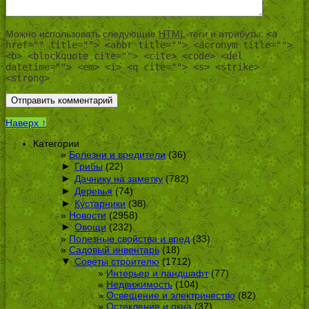
Можно использовать следующие
HTML
-теги и атрибуты:
<a
href="" title=""> <abbr title=""> <acronym title="">
<b> <blockquote cite=""> <cite> <code> <del
datetime=""> <em> <i> <q cite=""> <s> <strike>
<strong>
Наверх ↑
Категории
Болезни и вредители
(36)
►
Грибы
(22)
►
Дачнику на заметку
(782)
►
Деревья
(74)
►
Кустарники
(38)
Новости
(2958)
►
Овощи
(232)
Полезные свойства и вред
(33)
Садовый инвентарь
(18)
▼
Советы строителю
(1712)
Интерьер и ландшафт
(77)
Недвижимость
(104)
Освещение и электричество
(82)
Остекление и окна
(37)