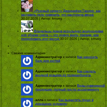
«Розовый секрет» Дженнифер Гарнер: как
заставить тело поверить, что наступила весна
30.07.2026 | Автор:
kmveg
Владельцы домов используют воздуходувки
для уборки снега — что нужно знать, прежде чем
попробовать этот метод
30.07.2026 | Автор:
kmveg
Свежие комментарии
Администратор
к записи
Как наносить
базу для ногтей
Администратор
к записи
Как сделать
входной козырек из поликарбоната
Администратор
к записи
Виды сувенирной
продукции: полный гид по ассортименту
алла
к записи
Как вырастить грушу в
домашних условиях