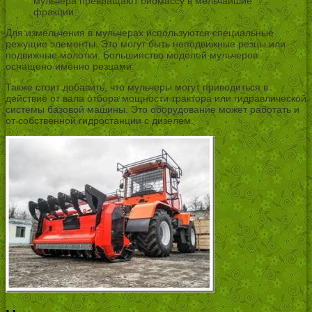
мульчера превращают биомассу в мельчайшие
фракции.
Для измельчения в мульчерах используются специальные
режущие элементы. Это могут быть неподвижные резцы или
подвижные молотки. Большинство моделей мульчеров
оснащено именно резцами.
Также стоит добавить, что мульчеры могут приводиться в
действие от вала отбора мощности трактора или гидравлической
системы базовой машины. Это оборудование может работать и
от собственной гидростанции с дизелем.