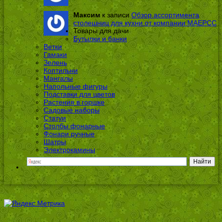
Максим
к записи
Обзор ассортимента
столешниц для кухни от компании МАЕРСС
Товары для дачи
Бутылки и банки
Ветки
Гамаки
Зелень
Коптильни
Мангалы
Напольные фигуры
Подставки для цветов
Растения в горшке
Садовые наборы
Статуи
Столбы фонарные
Фонари ручные
Шатры
Электрокамины