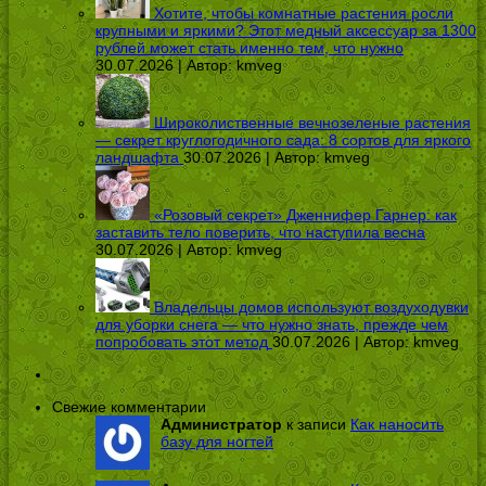
Хотите, чтобы комнатные растения росли
крупными и яркими? Этот медный аксессуар за 1300
рублей может стать именно тем, что нужно
30.07.2026 | Автор:
kmveg
Широколиственные вечнозеленые растения
— секрет круглогодичного сада: 8 сортов для яркого
ландшафта
30.07.2026 | Автор:
kmveg
«Розовый секрет» Дженнифер Гарнер: как
заставить тело поверить, что наступила весна
30.07.2026 | Автор:
kmveg
Владельцы домов используют воздуходувки
для уборки снега — что нужно знать, прежде чем
попробовать этот метод
30.07.2026 | Автор:
kmveg
Свежие комментарии
Администратор
к записи
Как наносить
базу для ногтей