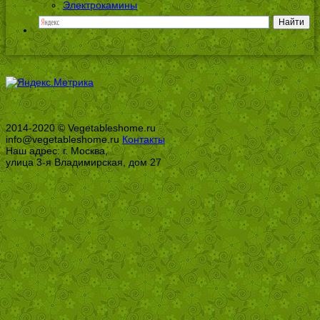
Электрокамины
2014-2020 © Vegetableshome.ru
info@vegetableshome.ru
Контакты
Наш адрес: г. Москва,
улица 3-я Владимирская, дом 27