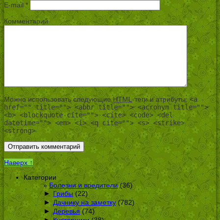
E-mail
*
Комментарий
Можно использовать следующие
HTML
-теги и атрибуты:
<a
href="" title=""> <abbr title=""> <acronym title="">
<b> <blockquote cite=""> <cite> <code> <del
datetime=""> <em> <i> <q cite=""> <s> <strike>
<strong>
Наверх ↑
Категории
Болезни и вредители
(36)
►
Грибы
(22)
►
Дачнику на заметку
(782)
►
Деревья
(74)
►