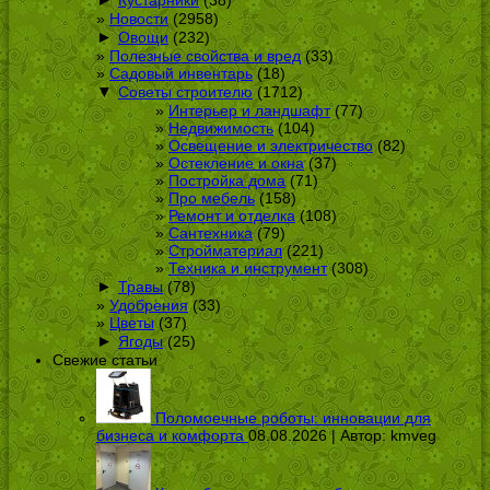
Кустарники
(38)
Новости
(2958)
►
Овощи
(232)
Полезные свойства и вред
(33)
Садовый инвентарь
(18)
▼
Советы строителю
(1712)
Интерьер и ландшафт
(77)
Недвижимость
(104)
Освещение и электричество
(82)
Остекление и окна
(37)
Постройка дома
(71)
Про мебель
(158)
Ремонт и отделка
(108)
Сантехника
(79)
Стройматериал
(221)
Техника и инструмент
(308)
►
Травы
(78)
Удобрения
(33)
Цветы
(37)
►
Ягоды
(25)
Свежие статьи
Поломоечные роботы: инновации для
бизнеса и комфорта
08.08.2026 | Автор:
kmveg