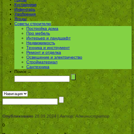
Кустарники
Инвентарь
Удобрения
Ягоды
Советы строителю
Постройка дома
Про мебель
Интерьер и ландшафт
Недвижимость
Техника и инструмент
Ремонт и отделка
Освещение и электричество
Стройматериал
Сантехника
Поиск →
Опубликовано
28.09.2024 |
Автор: Администратор
0