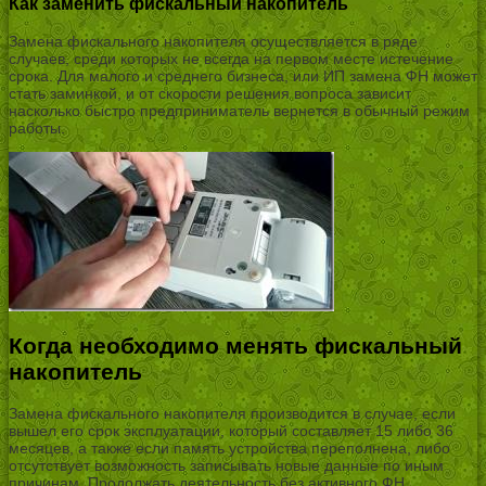
Как заменить фискальный накопитель
Замена фискального накопителя осуществляется в ряде
случаев, среди которых не всегда на первом месте истечение
срока. Для малого и среднего бизнеса, или ИП замена ФН может
стать заминкой, и от скорости решения вопроса зависит
насколько быстро предприниматель вернется в обычный режим
работы.
Когда необходимо менять фискальный
накопитель
Замена фискального накопителя производится в случае, если
вышел его срок эксплуатации, который составляет 15 либо 36
месяцев, а также если память устройства переполнена, либо
отсутствует возможность записывать новые данные по иным
причинам. Продолжать деятельность без активного ФН