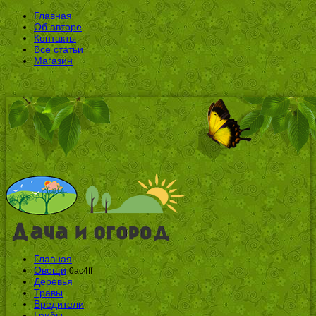
Главная
Об авторе
Контакты
Все статьи
Магазин
Главная
Овощи
0ac4ff
Деревья
Травы
Вредители
Грибы