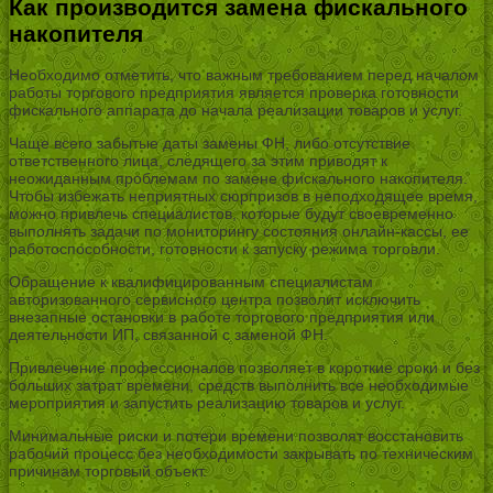
Как производится замена фискального
накопителя
Необходимо отметить, что важным требованием перед началом
работы торгового предприятия является проверка готовности
фискального аппарата до начала реализации товаров и услуг.
Чаще всего забытые даты замены ФН, либо отсутствие
ответственного лица, следящего за этим приводят к
неожиданным проблемам по замене фискального накопителя.
Чтобы избежать неприятных сюрпризов в неподходящее время,
можно привлечь специалистов, которые будут своевременно
выполнять задачи по мониторингу состояния онлайн-кассы, ее
работоспособности, готовности к запуску режима торговли.
Обращение к квалифицированным специалистам
авторизованного сервисного центра позволит исключить
внезапные остановки в работе торгового предприятия или
деятельности ИП, связанной с заменой ФН.
Привлечение профессионалов позволяет в короткие сроки и без
больших затрат времени, средств выполнить все необходимые
мероприятия и запустить реализацию товаров и услуг.
Минимальные риски и потери времени позволят восстановить
рабочий процесс без необходимости закрывать по техническим
причинам торговый объект.