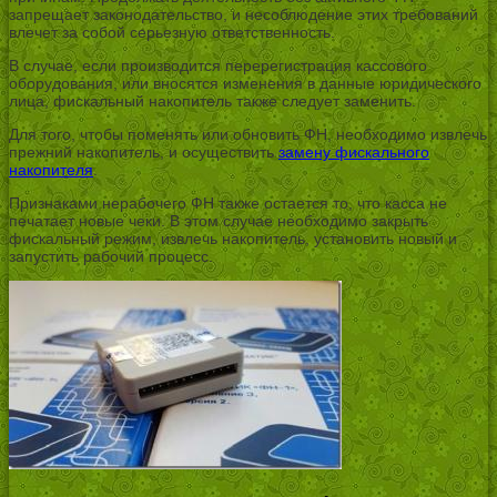
запрещает законодательство, и несоблюдение этих требований
влечет за собой серьезную ответственность.
В случае, если производится перерегистрация кассового
оборудования, или вносятся изменения в данные юридического
лица, фискальный накопитель также следует заменить.
Для того, чтобы поменять или обновить ФН, необходимо извлечь
прежний накопитель, и осуществить
замену фискального
накопителя
.
Признаками нерабочего ФН также остается то, что касса не
печатает новые чеки. В этом случае необходимо закрыть
фискальный режим, извлечь накопитель, установить новый и
запустить рабочий процесс.