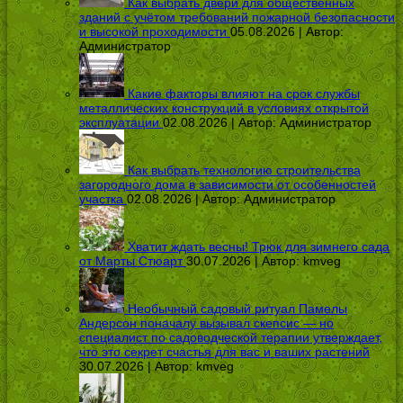
Как выбрать двери для общественных
зданий с учётом требований пожарной безопасности
и высокой проходимости
05.08.2026 | Автор:
Администратор
Какие факторы влияют на срок службы
металлических конструкций в условиях открытой
эксплуатации
02.08.2026 | Автор:
Администратор
Как выбрать технологию строительства
загородного дома в зависимости от особенностей
участка
02.08.2026 | Автор:
Администратор
Хватит ждать весны! Трюк для зимнего сада
от Марты Стюарт
30.07.2026 | Автор:
kmveg
Необычный садовый ритуал Памелы
Андерсон поначалу вызывал скепсис — но
специалист по садоводческой терапии утверждает,
что это секрет счастья для вас и ваших растений
30.07.2026 | Автор:
kmveg