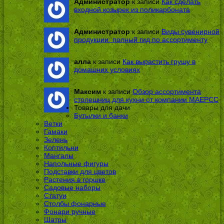
Администратор
к записи
Как сделать
входной козырек из поликарбоната
Администратор
к записи
Виды сувенирной
продукции: полный гид по ассортименту
алла
к записи
Как вырастить грушу в
домашних условиях
Максим
к записи
Обзор ассортимента
столешниц для кухни от компании МАЕРСС
Товары для дачи
Бутылки и банки
Ветки
Гамаки
Зелень
Коптильни
Мангалы
Напольные фигуры
Подставки для цветов
Растения в горшке
Садовые наборы
Статуи
Столбы фонарные
Фонари ручные
Шатры