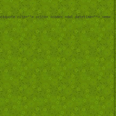
ockquote cite=""> <cite> <code> <del datetime=""> <em>