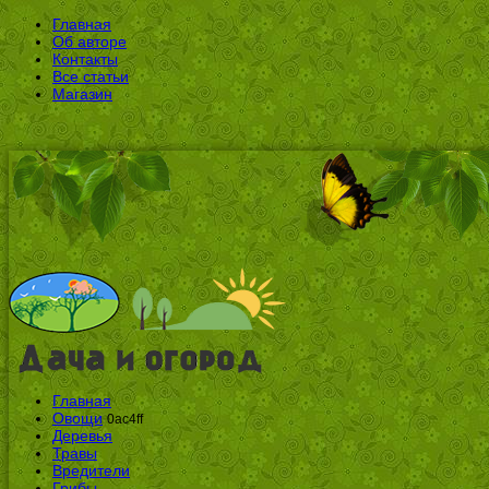
Главная
Об авторе
Контакты
Все статьи
Магазин
Главная
Овощи
0ac4ff
Деревья
Травы
Вредители
Грибы