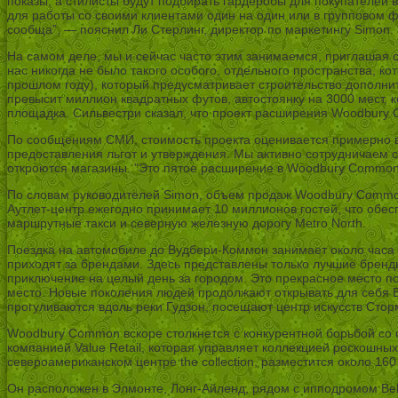
показы, а стилисты будут подбирать гардеробы для покупателей 
для работы со своими клиентами один на один или в групповом ф
сообща”, — пояснил Ли Стерлинг, директор по маркетингу Simon
На самом деле, мы и сейчас часто этим занимаемся, приглашая с
нас никогда не было такого особого, отдельного пространства,
прошлом году), который предусматривает строительство дополни
превысит миллион квадратных футов, автостоянку на 3000 мест, 
площадка. Сильвестри сказал, что проект расширения Woodbury 
По сообщениям СМИ, стоимость проекта оценивается примерно в 
предоставления льгот и утверждения. Мы активно сотрудничаем с 
откроются магазины. ”Это пятое расширение в Woodbury Common,
По словам руководителей Simon, объем продаж Woodbury Common 
Аутлет-центр ежегодно принимает 10 миллионов гостей, что обе
маршрутные такси и северную железную дорогу Metro North.
Поездка на автомобиле до Вудбери-Коммон занимает около часа к
приходят за брендами. Здесь представлены только лучшие бренды
приключение на целый день за городом. Это прекрасное место по
место. Новые поколения людей продолжают открывать для себя 
прогуливаются вдоль реки Гудзон, посещают центр искусств Сторм
Woodbury Common вскоре столкнется с конкурентной борьбой со с
компанией Value Retail, которая управляет коллекцией роскошных
североамериканском центре the collection, разместится около 160
Он расположен в Элмонте, Лонг-Айленд, рядом с ипподромом Belm