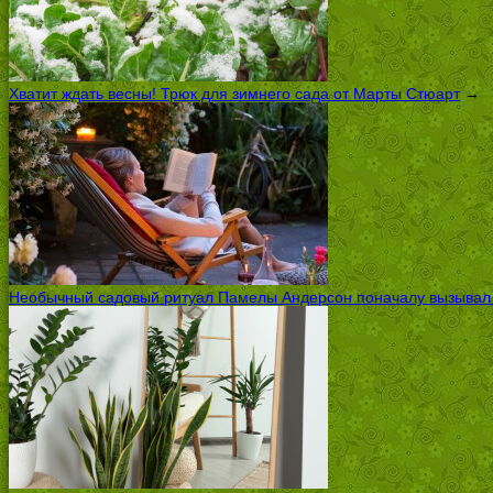
Хватит ждать весны! Трюк для зимнего сада от Марты Стюарт
→
Необычный садовый ритуал Памелы Андерсон поначалу вызывал ск