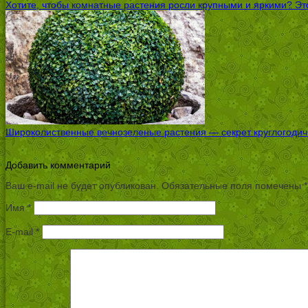
Хотите, чтобы комнатные растения росли крупными и яркими? Это
Широколиственные вечнозеленые растения — секрет круглогодичн
Добавить комментарий
Ваш e-mail не будет опубликован.
Обязательные поля помечены
*
Имя
*
E-mail
*