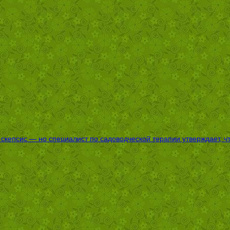
епсис — но специалист по садоводческой терапии утверждает, что