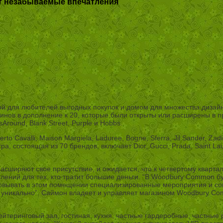
ет незабываемые впечатления
для любителей выгодных покупок и домом для множества дизайне
зинов в дополнение к 20, которые были открыты или расширены в 
dsAround, Blank Street, Purple и Hobbs.
to Cavalli, Maison Margiela, Laduree, Bogne, Sferra, Jil Sander, Z
состоящая из 70 брендов, включает Dior, Gucci, Prada, Saint Lauren
 расширяют свое присутствие, и ожидается, что к четвертому кварт
ений для тех, кто тратит большие деньги. “В Woodbury Common бу
изовывать в этом помещении специализированные мероприятия и с
но уникально”. Саймон владеет и управляет магазином Woodbury C
йтеринговый зал, гостиная, кухня, частные гардеробные, частные 