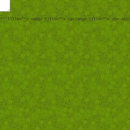
="" title=""> <abbr title=""> <acronym title=""> <b> <bl