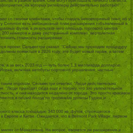
анство в разное время. Они могут приглашать личного стилиста
мероприятия, на которых ритейлеры действительно работают
ют со своими клиентами, чтобы создать неповторимый опыт, но у
bury Common есть амбициозный план расширения (объявленный в
атных футов, в результате чего площадь торгового центра
а 200 номеров и даже ресторанный комплекс. вертолетная
уточнить стоимость расширения.
тся проект, Сильвестри сказал: “Сейчас мы проходим процедуру
олжны появиться в 2026 году, это будет новый гараж, а затем
, а за весь 2023 год — чуть более 1,2 миллиарда долларов.
Йорка, включая автобусы портового управления, частные
 таким спросом, Сильвестри ответил: “Люди действительно
я. “Люди приходят сюда еще и потому, что это увлекательное
ность, и она находится недалеко от города. Это просто красивое
ляются в пеший поход по тропинкам долины Гудзон и
сокого класса площадью 340 000 кв. футов, строящегося
Европе и Китае. Ожидается, что в Belmont Park Village, первом
 милях от Манхэттена. На вопрос, является ли расширение и