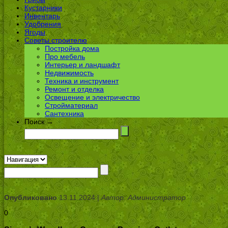
Кустарники
Инвентарь
Удобрения
Ягоды
Советы строителю
Постройка дома
Про мебель
Интерьер и ландшафт
Недвижимость
Техника и инструмент
Ремонт и отделка
Освещение и электричество
Стройматериал
Сантехника
Поиск →
Опубликовано
13.11.2024 |
Автор: Администратор
0