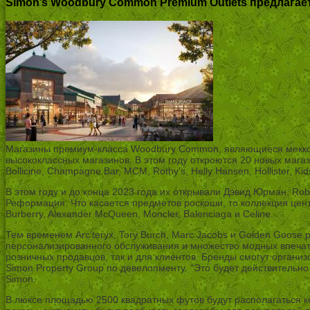
Simon’s Woodbury Common Premium Outlets предлага
Магазины премиум-класса Woodbury Common, являющиеся меккой 
высококлассных магазинов. В этом году откроются 20 новых мага
Bollicine, Champagne Bar, MCM, Rothy’s, Helly Hansen, Hollister, Ki
В этом году и до конца 2023 года их открывали Дэвид Юрман, Rober
Реформация. Что касается предметов роскоши, то коллекция центра, 
Burberry, Alexander McQueen, Moncler, Balenciaga и Celine.
Тем временем Arc’teryx, Tory Burch, Marc Jacobs и Golden Goose
персонализированного обслуживания и множество модных впечатл
розничных продавцов, так и для клиентов. Бренды смогут орган
Simon Property Group по девелопменту. “Это будет действитель
Simon.
В люксе площадью 2500 квадратных футов будут располагаться ке