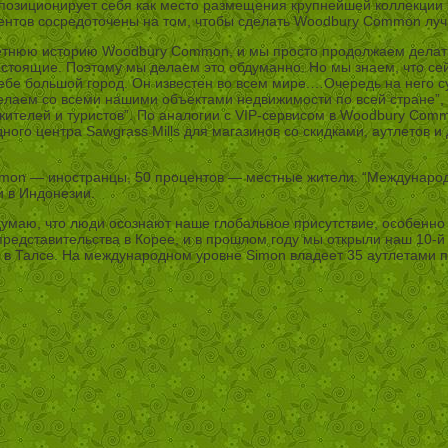
озиционирует себя как место размещения крупнейшей коллекции 
оцентов сосредоточены на том, чтобы сделать Woodbury Common луч
етнюю историю Woodbury Common, и мы просто продолжаем делать 
стоящие. Поэтому мы делаем это обдуманно. Но мы знаем, что сей
е большой город. Он известен во всем мире.…Очередь на него суще
делаем со всеми нашими объектами недвижимости по всей стране”,
телей и туристов”. По аналогии с VIP-сервисом в Woodbury Common
ого центра Sawgrass Mills для магазинов со скидками, аутлетов 
mon — иностранцы, 50 процентов — местные жители. “Международ
и в Индонезии.
 думаю, что люди осознают наше глобальное присутствие, особенно
едставительства в Корее, и в прошлом году мы открыли наш 10-й 
ва в Талсе. На международном уровне Simon владеет 35 аутлетами