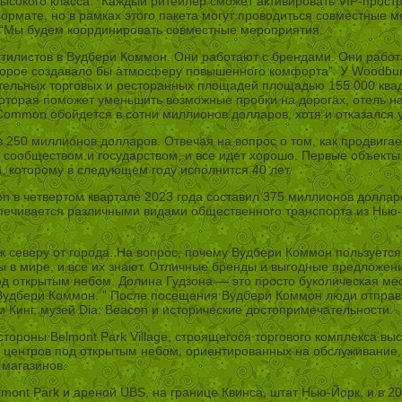
высокого класса. “Каждый ритейлер сможет активировать VIP-простр
ормате, но в рамках этого пакета могут проводиться совместные 
. “Мы будем координировать совместные мероприятия.
тилистов в Вудбери Коммон. Они работают с брендами. Они работа
 которое создавало бы атмосферу повышенного комфорта”. У Wood
тельных торговых и ресторанных площадей площадью 155 000 квадр
которая поможет уменьшить возможные пробки на дорогах, отель н
Common обойдется в сотни миллионов долларов, хотя и отказался 
250 миллионов долларов. Отвечая на вопрос о том, как продвигае
сообществом и государством, и все идет хорошо. Первые объекты д
 которому в следующем году исполнится 40 лет.
в четвертом квартале 2023 года составил 375 миллионов долларов
спечивается различными видами общественного транспорта из Нью-
 северу от города. На вопрос, почему Вудбери Коммон пользуется
 в мире, и все их знают. Отличные бренды и выгодные предложени
д открытым небом. Долина Гудзона — это просто буколическая мест
Вудбери Коммон. ” После посещения Вудбери Коммон люди отправ
 Кинг, музей Dia: Beacon и исторические достопримечательности.
тороны Belmont Park Village, строящегося торгового комплекса вы
 центров под открытым небом, ориентированных на обслуживание, в 
 магазинов.
ont Park и ареной UBS, на границе Квинса, штат Нью-Йорк, и в 20