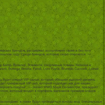
рских брендов, расширяют ассортимент своих и без того
прошлом году. Среди брендов, которые скоро откроются, —
adig &amp, Вольтер, Элевенти, спортивные товары Уилсона и
t, Bottega Veneta, Fendi, Loro Piana, Brunello Cucinelli, Loewe,
алу будет открыт VIP-салон, который обещает высокий уровень
дет прекрасный VIP-зал, который подойдет как для наших
овершать покупки”, — сказал WWD Марк Сильвестри, президент
ommon, который входит в портфель магазинов премиум-класса
распродажи, а также будут проводиться показы мод, специальные