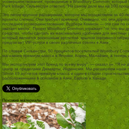
усовершенствования, проводимые в Woodbury Common, который п
Park Village, Сильвестри ответил: “На самом деле мы на 100 пр
Это пятое крупное расширение, которое мы осуществили за 40-л
проекты сложны. Они требуют времени. Очевидно, что они дорого
последнее усовершенствование. Вудбери Коммон — это сам по себ
хватает места”. Проект Woodbury Common отражает “то, что мы 
средства, чтобы сделать их максимально удобными для местных жи
который является роскошным аутлетом- крылом огромного гибридн
предлагает VIP-услуги в своих различных отелях в Азии.
По словам Сильвестри, 50 процентов посетителей Woodbury Com
магазинов премиум-класса в Японии, Корее, Малайзии, а теперь 
Мы экспортируем этот бренд по всему миру”, — сказал он. “Я не
центр за пределами Джакарты, Индонезия. Мы расширяем наши пр
Simon 69 аутлетов премиум-класса и один в стадии строительст
расположенными в основном в Азии, Европе и Канаде.
Похожие материалы