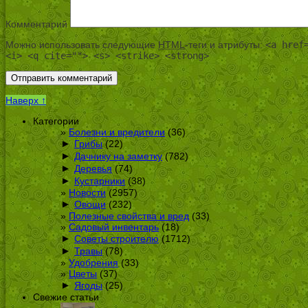
Комментарий
Можно использовать следующие
HTML
-теги и атрибуты:
<a href
<i> <q cite=""> <s> <strike> <strong>
Наверх ↑
Категории
Болезни и вредители
(36)
►
Грибы
(22)
►
Дачнику на заметку
(782)
►
Деревья
(74)
►
Кустарники
(38)
Новости
(2957)
►
Овощи
(232)
Полезные свойства и вред
(33)
Садовый инвентарь
(18)
►
Советы строителю
(1712)
►
Травы
(78)
Удобрения
(33)
Цветы
(37)
►
Ягоды
(25)
Свежие статьи