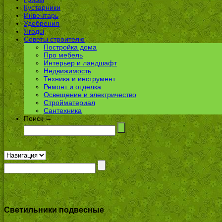
Кустарники
Инвентарь
Удобрения
Ягоды
Советы строителю
Постройка дома
Про мебель
Интерьер и ландшафт
Недвижимость
Техника и инструмент
Ремонт и отделка
Освещение и электричество
Стройматериал
Сантехника
Поиск →
Светильники подвесные