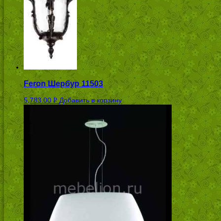
Feron Шербур 11503
5,783.00
Добавить в корзину
Р
УБ.