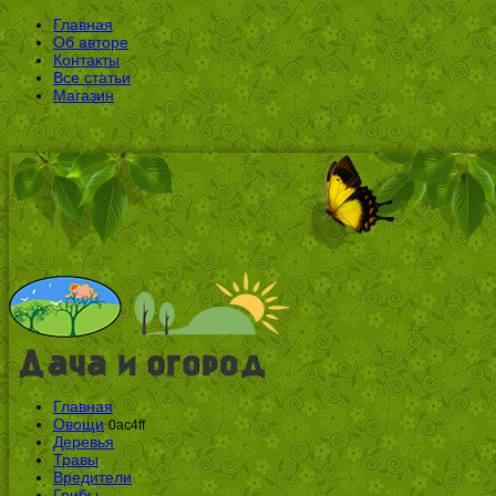
Главная
Об авторе
Контакты
Все статьи
Магазин
Главная
Овощи
0ac4ff
Деревья
Травы
Вредители
Грибы