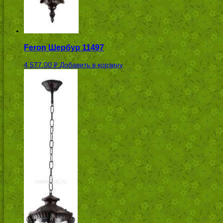
Feron Шербур 11497
4,577.00
Добавить в корзину
Р
УБ.