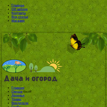
Главная
Об авторе
Контакты
Все статьи
Магазин
Главная
Овощи
0ac4ff
Деревья
Травы
Вредители
Грибы