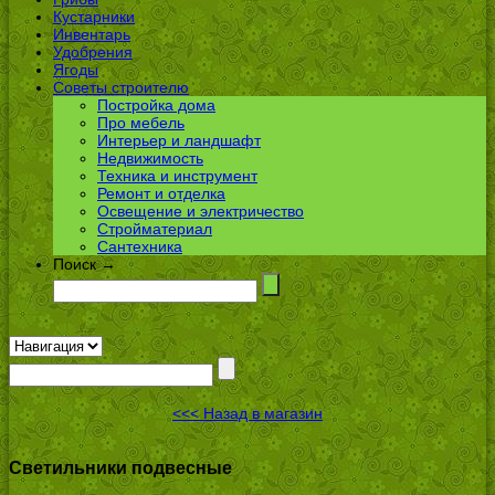
Кустарники
Инвентарь
Удобрения
Ягоды
Советы строителю
Постройка дома
Про мебель
Интерьер и ландшафт
Недвижимость
Техника и инструмент
Ремонт и отделка
Освещение и электричество
Стройматериал
Сантехника
Поиск →
<<< Назад в магазин
Светильники подвесные