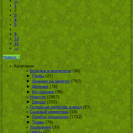
←
1
2
3
4
5
…
9
10
11
→
Наверх ↑
Категории
Болезни и вредители
(36)
►
Грибы
(22)
►
Дачнику на заметку
(782)
►
Деревья
(74)
►
Кустарники
(38)
Новости
(2957)
►
Овощи
(232)
Полезные свойства и вред
(33)
Садовый инвентарь
(18)
►
Советы строителю
(1712)
►
Травы
(78)
Удобрения
(33)
Цветы
(37)