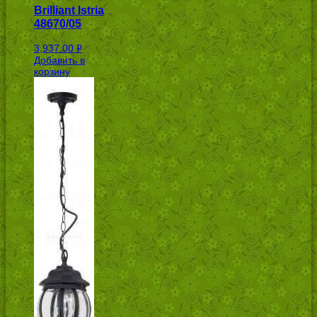
Brilliant Istria
48670/05
3,937.00
Р
Добавить в
УБ.
корзину