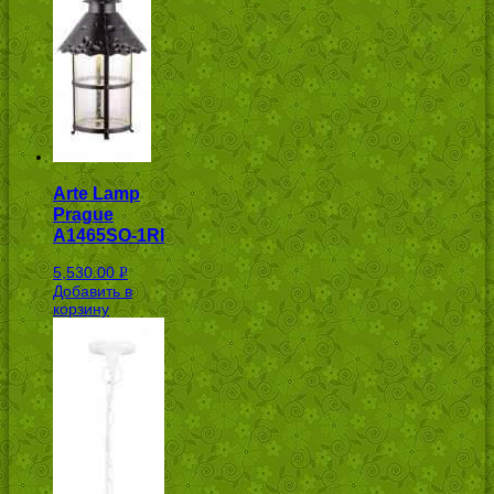
Arte Lamp
Prague
A1465SO-1RI
5,530.00
Р
Добавить в
УБ.
корзину