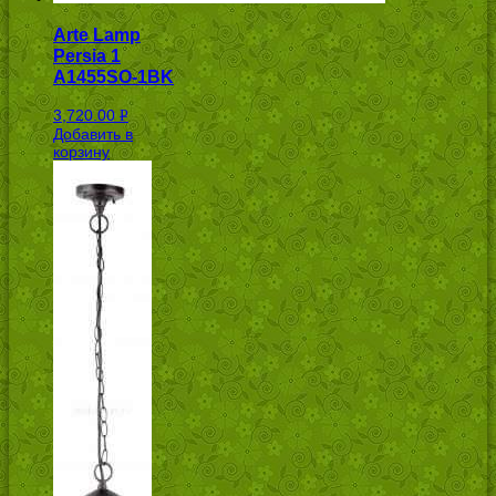
Arte Lamp
Persia 1
A1455SO-1BK
3,720.00
Р
Добавить в
УБ.
корзину