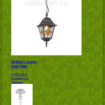
Brilliant Jason
43870/86
3,891.00
Р
Добавить в
УБ.
корзину