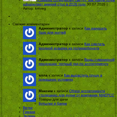
«Замена солнечному свету»: как Хайди Клум
оформляет зимний стол в 2026 году
30.07.2026 |
Автор:
kmveg
Свежие комментарии
Администратор
к записи
Как наносить
базу для ногтей
Администратор
к записи
Как сделать
входной козырек из поликарбоната
Администратор
к записи
Виды сувенирной
продукции: полный гид по ассортименту
алла
к записи
Как вырастить грушу в
домашних условиях
Максим
к записи
Обзор ассортимента
столешниц для кухни от компании МАЕРСС
Товары для дачи
Бутылки и банки
Ветки
Гамаки
Зелень