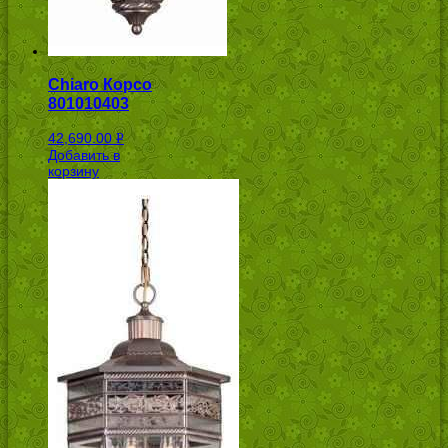
Chiaro Корсо
801010403
42,690.00
Р
Добавить в
УБ.
корзину