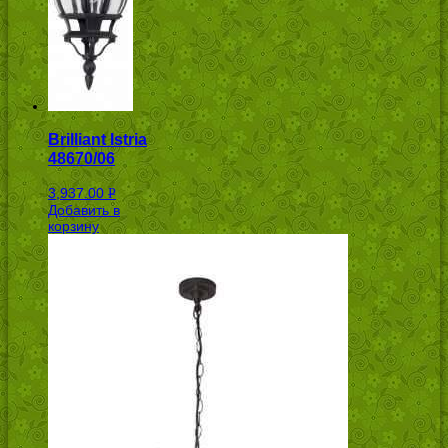
Brilliant Istria
48670/06
3,937.00
Р
Добавить в
УБ.
корзину