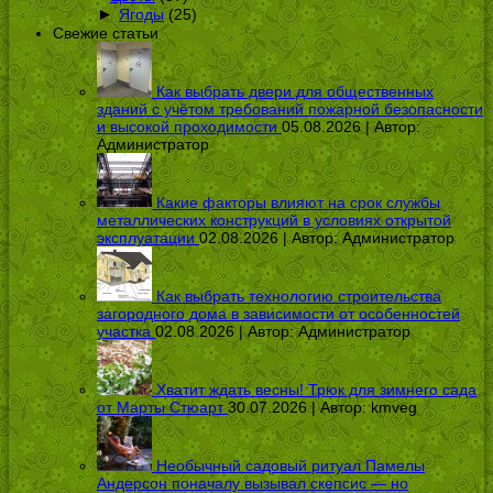
►
Ягоды
(25)
Свежие статьи
Как выбрать двери для общественных
зданий с учётом требований пожарной безопасности
и высокой проходимости
05.08.2026 | Автор:
Администратор
Какие факторы влияют на срок службы
металлических конструкций в условиях открытой
эксплуатации
02.08.2026 | Автор:
Администратор
Как выбрать технологию строительства
загородного дома в зависимости от особенностей
участка
02.08.2026 | Автор:
Администратор
Хватит ждать весны! Трюк для зимнего сада
от Марты Стюарт
30.07.2026 | Автор:
kmveg
Необычный садовый ритуал Памелы
Андерсон поначалу вызывал скепсис — но