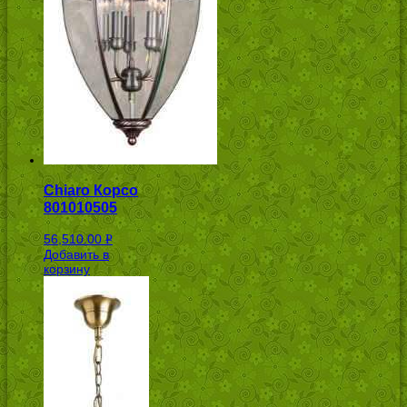
Chiaro Корсо
801010505
56,510.00
Р
Добавить в
УБ.
корзину