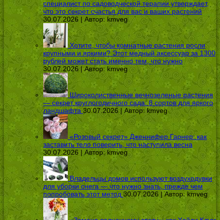
специалист по садоводческой терапии утверждает,
что это секрет счастья для вас и ваших растений
30.07.2026 | Автор:
kmveg
Хотите, чтобы комнатные растения росли
крупными и яркими? Этот медный аксессуар за 1300
рублей может стать именно тем, что нужно
30.07.2026 | Автор:
kmveg
Широколиственные вечнозеленые растения
— секрет круглогодичного сада: 8 сортов для яркого
ландшафта
30.07.2026 | Автор:
kmveg
«Розовый секрет» Дженнифер Гарнер: как
заставить тело поверить, что наступила весна
30.07.2026 | Автор:
kmveg
Владельцы домов используют воздуходувки
для уборки снега — что нужно знать, прежде чем
попробовать этот метод
30.07.2026 | Автор:
kmveg