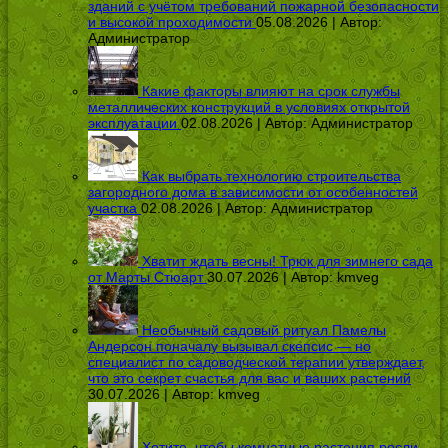
зданий с учётом требований пожарной безопасности
и высокой проходимости
05.08.2026 | Автор:
Администратор
Какие факторы влияют на срок службы
металлических конструкций в условиях открытой
эксплуатации
02.08.2026 | Автор:
Администратор
Как выбрать технологию строительства
загородного дома в зависимости от особенностей
участка
02.08.2026 | Автор:
Администратор
Хватит ждать весны! Трюк для зимнего сада
от Марты Стюарт
30.07.2026 | Автор:
kmveg
Необычный садовый ритуал Памелы
Андерсон поначалу вызывал скепсис — но
специалист по садоводческой терапии утверждает,
что это секрет счастья для вас и ваших растений
30.07.2026 | Автор:
kmveg
Хотите, чтобы комнатные растения росли