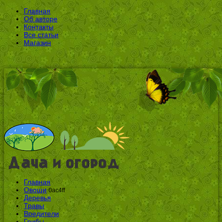
Главная
Об авторе
Контакты
Все статьи
Магазин
Главная
Овощи
0ac4ff
Деревья
Травы
Вредители
Грибы