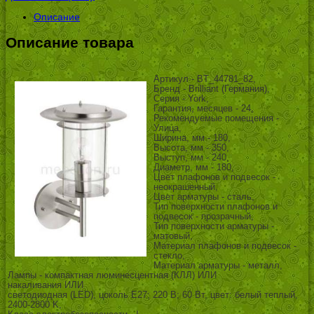
Описание
Описание товара
Артикул - BT_44781_82,
Бренд - Brilliant (Германия),
Серия - York,
Гарантия, месяцев - 24,
Рекомендуемые помещения -
Улица,
Ширина, мм - 180,
Высота, мм - 350,
Выступ, мм - 240,
Диаметр, мм - 180,
Цвет плафонов и подвесок -
неокрашенный,
Цвет арматуры - сталь,
Тип поверхности плафонов и
подвесок - прозрачный,
Тип поверхности арматуры -
матовый,
Материал плафонов и подвесок -
стекло,
Материал арматуры - металл,
Лампы - компактная люминесцентная (КЛЛ) ИЛИ
накаливания ИЛИ
светодиодная (LED), цоколь E27; 220 В; 60 Вт, цвет: белый теплый,
2400-2800 K,