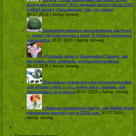
крупными и яркими? Этот медный аксессуар за 1300
рублей может стать именно тем, что нужно
30.07.2026 | Автор:
kmveg
Широколиственные вечнозеленые растения
— секрет круглогодичного сада: 8 сортов для яркого
ландшафта
30.07.2026 | Автор:
kmveg
«Розовый секрет» Дженнифер Гарнер: как
заставить тело поверить, что наступила весна
30.07.2026 | Автор:
kmveg
Владельцы домов используют воздуходувки
для уборки снега — что нужно знать, прежде чем
попробовать этот метод
30.07.2026 | Автор:
kmveg
«Замена солнечному свету»: как Хайди Клум
оформляет зимний стол в 2026 году
30.07.2026 |
Автор:
kmveg
Свежие комментарии