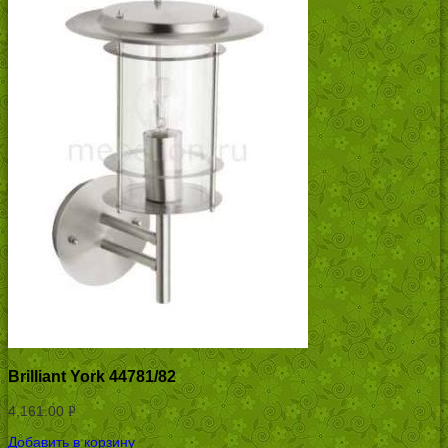
Brilliant York 44781/82
4,161.00
Р
УБ.
Добавить в корзину