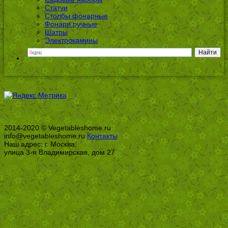
Статуи
Столбы фонарные
Фонари ручные
Шатры
Электрокамины
2014-2020 © Vegetableshome.ru
info@vegetableshome.ru
Контакты
Наш адрес: г. Москва,
улица 3-я Владимирская, дом 27