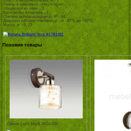
Класс электробезопасности - I,
Лампы в комплекте - отсутствуют,
Общее кол-во ламп - 1,
Количество плафонов - 1,
Степень пылевлагозащиты, IP - 44,
Диапазон рабочих температур - от -40^C до +40^C,
Масса, кг - 0, 73
Похожие товары
Odeon Light Marti 2616/1W