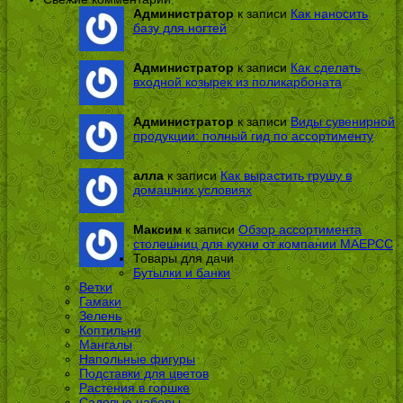
Администратор
к записи
Как наносить
базу для ногтей
Администратор
к записи
Как сделать
входной козырек из поликарбоната
Администратор
к записи
Виды сувенирной
продукции: полный гид по ассортименту
алла
к записи
Как вырастить грушу в
домашних условиях
Максим
к записи
Обзор ассортимента
столешниц для кухни от компании МАЕРСС
Товары для дачи
Бутылки и банки
Ветки
Гамаки
Зелень
Коптильни
Мангалы
Напольные фигуры
Подставки для цветов
Растения в горшке
Садовые наборы