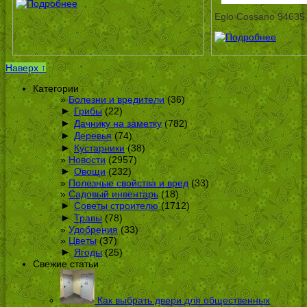
Eglo Cossano 94635
Наверх ↑
Категории
Болезни и вредители
(36)
►
Грибы
(22)
►
Дачнику на заметку
(782)
►
Деревья
(74)
►
Кустарники
(38)
Новости
(2957)
►
Овощи
(232)
Полезные свойства и вред
(33)
Садовый инвентарь
(18)
►
Советы строителю
(1712)
►
Травы
(78)
Удобрения
(33)
Цветы
(37)
►
Ягоды
(25)
Свежие статьи
Как выбрать двери для общественных