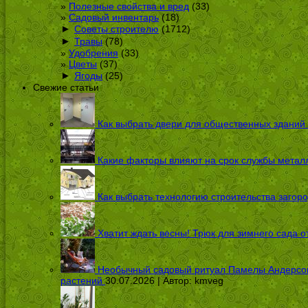
Полезные свойства и вред
(33)
Садовый инвентарь
(18)
►
Советы строителю
(1712)
►
Травы
(78)
Удобрения
(33)
Цветы
(37)
►
Ягоды
(25)
Свежие статьи
Как выбрать двери для общественных зданий
Какие факторы влияют на срок службы металл
Как выбрать технологию строительства загоро
Хватит ждать весны! Трюк для зимнего сада 
Необычный садовый ритуал Памелы Андерсон п
растений
30.07.2026 | Автор:
kmveg