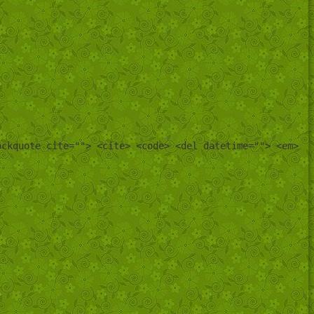
ockquote cite=""> <cite> <code> <del datetime=""> <em>