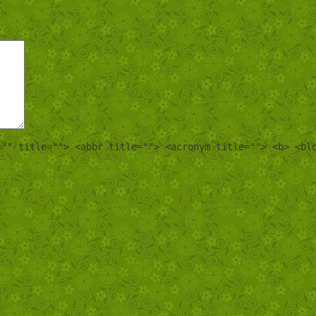
="" title=""> <abbr title=""> <acronym title=""> <b> <bl