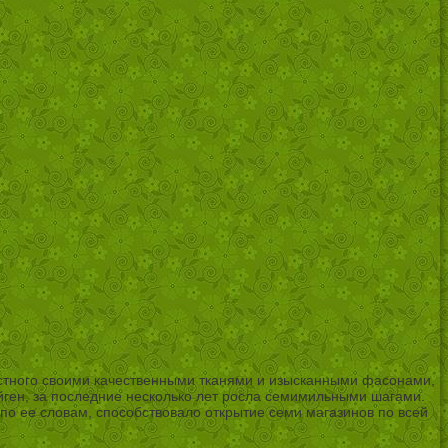
естного своими качественными тканями и изысканными фасонами,
ген, за последние несколько лет росла семимильными шагами.
 по ее словам, способствовало открытие семи магазинов по всей