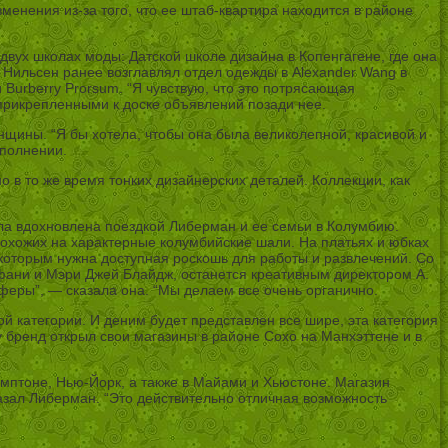
зменения из-за того, что ее штаб-квартира находится в районе
вух школах моды: Датской школе дизайна в Копенгагене, где она
. Нильсен ранее возглавлял отдел одежды в Alexander Wang в
Burberry Prorsum. “Я чувствую, что это потрясающая
прикрепленными к доске объявлений позади нее.
нщины. “Я бы хотела, чтобы она была великолепной, красивой и
сполнении.
 в то же время тонких дизайнерских деталей. Коллекции, как
ыла вдохновлена поездкой Либерман и ее семьи в Колумбию.
похожих на характерные колумбийские шали. На платьях и юбках
 которым нужна доступная роскошь для работы и развлечений. Со
ефани и Мэри Джей Блайдж, останется креативным директором A.
 сферы”, — сказала она. “Мы делаем все очень органично.
й категории. И деним будет представлен все шире, эта категория
 бренд открыл свои магазины в районе Сохо на Манхэттене и в
эмптоне, Нью-Йорк, а также в Майами и Хьюстоне. Магазин
казал Либерман. “Это действительно отличная возможность