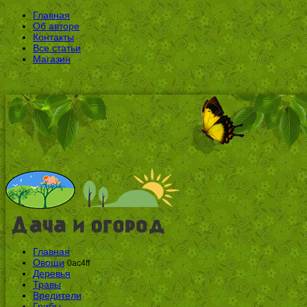
Главная
Об авторе
Контакты
Все статьи
Магазин
Главная
Овощи
0ac4ff
Деревья
Травы
Вредители
Грибы