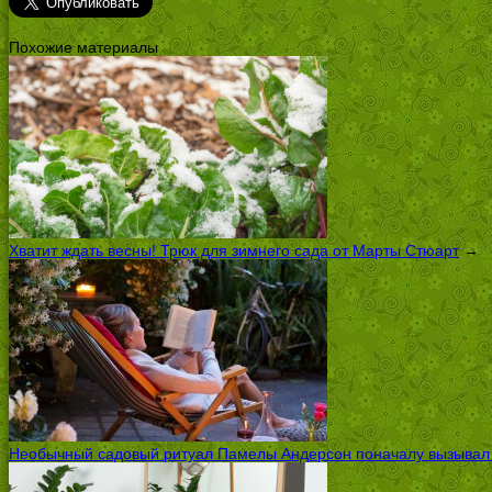
Похожие материалы
Хватит ждать весны! Трюк для зимнего сада от Марты Стюарт
→
Необычный садовый ритуал Памелы Андерсон поначалу вызывал ск