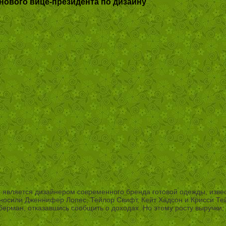
нового вице-президента по дизайну
., является дизайнером современного бренда готовой одежды, изв
носили Дженнифер Лопес, Тейлор Свифт, Кейт Хадсон и Крисси Тей
берман, отказавшись сообщить о доходах. Но этому росту выручки,