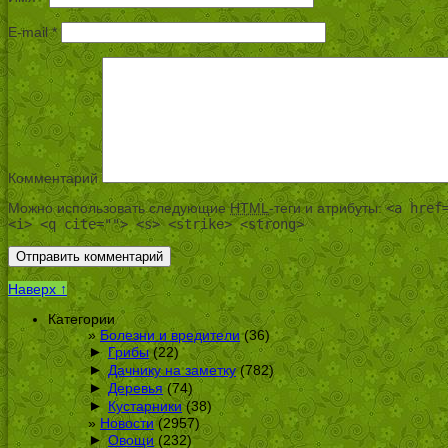
E-mail
*
Комментарий
Можно использовать следующие
HTML
-теги и атрибуты:
<a href
<i> <q cite=""> <s> <strike> <strong>
Наверх ↑
Категории
Болезни и вредители
(36)
►
Грибы
(22)
►
Дачнику на заметку
(782)
►
Деревья
(74)
►
Кустарники
(38)
Новости
(2957)
►
Овощи
(232)