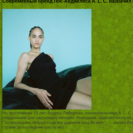
Современный бренд Лос-Анджелеса A. L. C. назначил 
На протяжении 15 лет Андреа Либерман, основательница A. L. C
созданными для настоящих женщин. Компания, изделия которой 
“За последние четыре года мы удвоили наш бизнес”, — сказал Ли
стране за последние шесть лет.