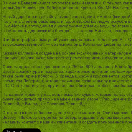
В июне в Беверли-Хиллз откроется новый магазин. С тех пор как 
моды Лос-Анджелеса, Либерман нанял Кристин Хен Ми Нильсен в 
Новый директор по дизайну, выросшая в Дании, имеет обширный о
получила степень бакалавра, и Королевском колледже искусств в 
Нью-Йорке и сотрудничал с несколькими домами моды по всему ми
возможность для развития бренда”, — сказала Нильсен, находя
Эти фотографии помогут ей усовершенствовать коллекцию A. L.C.
высококачественной”, — объяснила она. Компания Lieberman пот
Каждая коллекция создана на основе эксклюзивных материалов ев
правило, основаны на мастерстве ремесленников и изделиях, ото
Фасоны продаются в диапазоне от 250 до 800 долларов. В декабр
Цвета, архитектура и искусство, характерные для этой южноамер
также были яркие полоски. У бренда широкий круг клиентов, кот
временем Либерман, которая начинала свою карьеру в качестве 
L.C. Она хочет изучить другие аспекты бизнеса, чтобы способство
На данный момент у нас есть несколько сумок, которые пользуютс
будет находиться прямо на нашем заднем дворе”. Расширение ро
Палисейдс-Виллидж в Пасифик-Палисейдс.
С тех пор к ним добавились еще четыре магазина. Один магазин 
Beverly Hills скоро откроется на Беверли-драйв, в одном кварта
наладить контакт с нашими клиентами и создать полноценное пр