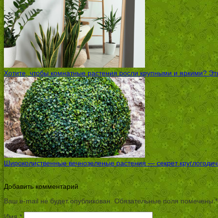
Хотите, чтобы комнатные растения росли крупными и яркими? Это
Широколиственные вечнозеленые растения — секрет круглогодичн
Добавить комментарий
Ваш e-mail не будет опубликован.
Обязательные поля помечены
*
Имя
*