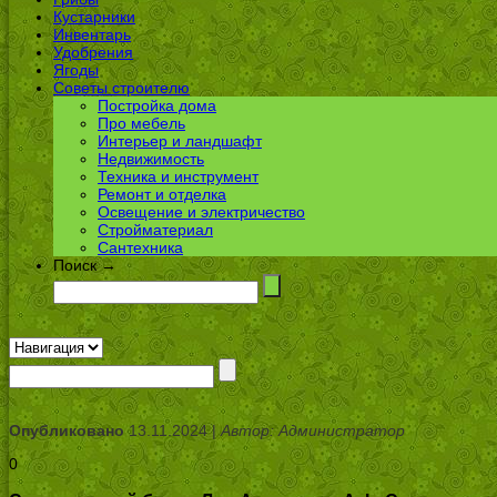
Кустарники
Инвентарь
Удобрения
Ягоды
Советы строителю
Постройка дома
Про мебель
Интерьер и ландшафт
Недвижимость
Техника и инструмент
Ремонт и отделка
Освещение и электричество
Стройматериал
Сантехника
Поиск →
Опубликовано
13.11.2024 |
Автор: Администратор
0