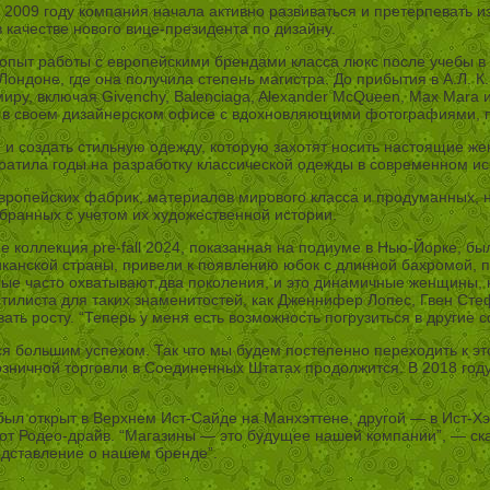
в 2009 году компания начала активно развиваться и претерпевать и
качестве нового вице-президента по дизайну.
пыт работы с европейскими брендами класса люкс после учебы в д
Лондоне, где она получила степень магистра. До прибытия в А.Л. К
ру, включая Givenchy, Balenciaga, Alexander McQueen, Max Mara и 
сь в своем дизайнерском офисе с вдохновляющими фотографиями, 
 и создать стильную одежду, которую захотят носить настоящие же
ратила годы на разработку классической одежды в современном и
ропейских фабрик, материалов мирового класса и продуманных, но
бранных с учетом их художественной истории.
е коллекция pre-fall 2024, показанная на подиуме в Нью-Йорке, б
иканской страны, привели к появлению юбок с длинной бахромой, 
орые часто охватывают два поколения, и это динамичные женщины,
стилиста для таких знаменитостей, как Дженнифер Лопес, Гвен Ст
вать росту. “Теперь у меня есть возможность погрузиться в другие
я большим успехом. Так что мы будем постепенно переходить к это
зничной торговли в Соединенных Штатах продолжится. В 2018 году
был открыт в Верхнем Ист-Сайде на Манхэттене, другой — в Ист-Х
ле от Родео-драйв. “Магазины — это будущее нашей компании”, — с
едставление о нашем бренде”.