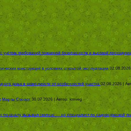
 с учётом требований пожарной безопасности и высокой проходимо
ических конструкций в условиях открытой эксплуатации
02.08.2026
дного дома в зависимости от особенностей участка
02.08.2026 | Ав
от Марты Стюарт
30.07.2026 | Автор:
kmveg
оначалу вызывал скепсис — но специалист по садоводческой терап