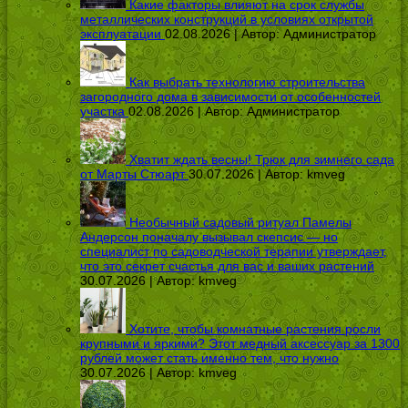
Какие факторы влияют на срок службы
металлических конструкций в условиях открытой
эксплуатации
02.08.2026 | Автор:
Администратор
Как выбрать технологию строительства
загородного дома в зависимости от особенностей
участка
02.08.2026 | Автор:
Администратор
Хватит ждать весны! Трюк для зимнего сада
от Марты Стюарт
30.07.2026 | Автор:
kmveg
Необычный садовый ритуал Памелы
Андерсон поначалу вызывал скепсис — но
специалист по садоводческой терапии утверждает,
что это секрет счастья для вас и ваших растений
30.07.2026 | Автор:
kmveg
Хотите, чтобы комнатные растения росли
крупными и яркими? Этот медный аксессуар за 1300
рублей может стать именно тем, что нужно
30.07.2026 | Автор:
kmveg