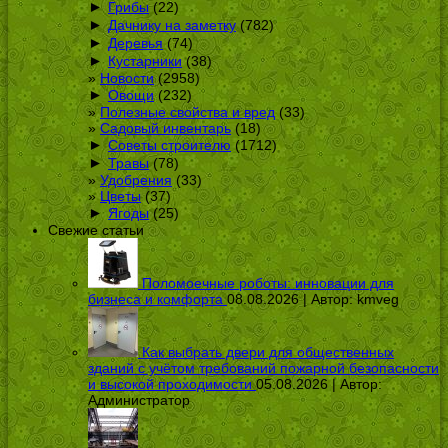
►
Грибы
(22)
►
Дачнику на заметку
(782)
►
Деревья
(74)
►
Кустарники
(38)
Новости
(2958)
►
Овощи
(232)
Полезные свойства и вред
(33)
Садовый инвентарь
(18)
►
Советы строителю
(1712)
►
Травы
(78)
Удобрения
(33)
Цветы
(37)
►
Ягоды
(25)
Свежие статьи
Поломоечные роботы: инновации для
бизнеса и комфорта
08.08.2026 | Автор:
kmveg
Как выбрать двери для общественных
зданий с учётом требований пожарной безопасности
и высокой проходимости
05.08.2026 | Автор:
Администратор