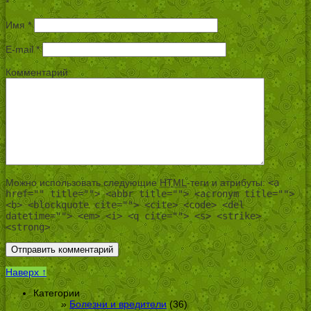
*
Имя
*
E-mail
*
Комментарий
Можно использовать следующие
HTML
-теги и атрибуты:
<a
href="" title=""> <abbr title=""> <acronym title="">
<b> <blockquote cite=""> <cite> <code> <del
datetime=""> <em> <i> <q cite=""> <s> <strike>
<strong>
Наверх ↑
Категории
Болезни и вредители
(36)