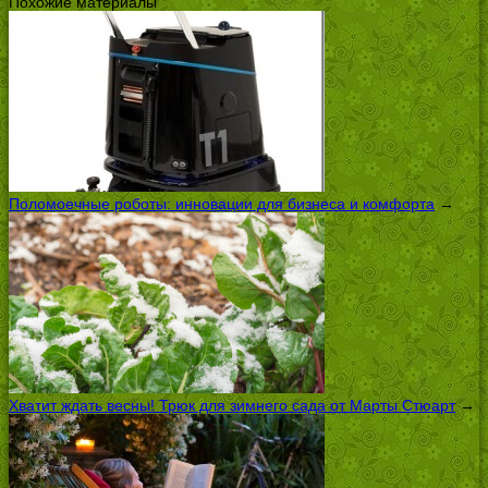
Похожие материалы
Поломоечные роботы: инновации для бизнеса и комфорта
→
Хватит ждать весны! Трюк для зимнего сада от Марты Стюарт
→