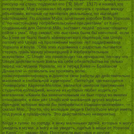
писсуар на стену, подписал его (“R. Mutt”, 1917) и назвал это
искусством, Мур рассказал об идее поиграть с гранью между
объектами, которые не являются реальными, но выглядят
настоящими. По словам Мура, сочетание коробок Brillo Уорхола
с “по-настоящему потребительскими предметами” от Kaws,
созданными для General Mills, заставит людей “по-настоящему
сойти с ума”. Мур сказал, что выставка была бы неполной, если
бы у нее не было такого коммерческого партнера, как Uniqlo,
потому что Uniqlo на протяжении многих лет поддерживала
Уорхола и Коуза. “Оба этих художника с радостью пытаются
стереть грань между коммерцией и изобразительным
искусством. ’С Uniqlo это происходит так прекрасно, потому что
Uniqlo действительно взяла на себя обязательства не только
перед наследием Уорхола, но и перед Kaws — Брайаном
Доннелли — позволить им проявить волю,
поэкспериментировать и донести свои работы до действительно
массовой и глобальной аудитории”. Питтсбург, где находится
Университет Карнеги-Меллон, является центром притяжения
студентов колледжей, многие из которых любят ходить по
магазинам. «Каким бы замечательным ни был город во многих
отношениях, в нем нет Uniqlo или магазинов других модных
брендов, которые могли бы понравиться старшеклассникам», —
сказал Мур. “Это то, что молодые люди в Питтсбурге могут иметь
под рукой и праздновать. Это действительно невероятно.
Когда я гуляю по городу, я вижу маленьких детей, которых я могу
увидеть в музее, а могу и не увидеть, одетых в вещи от Уорхола
и Kaws”, — сказал Мур. Посетители выставок и другие