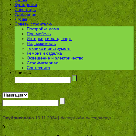
Кустарники
Инвентарь
Удобрения
Ягоды
Советы строителю
Постройка дома
Про мебель
Интерьер и ландшафт
Недвижимость
Техника и инструмент
Ремонт и отделка
Освещение и электричество
Стройматериал
Сантехника
Поиск →
Опубликовано
13.11.2024 |
Автор: Администратор
0