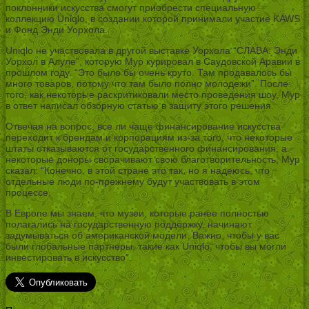
поклонники искусства смогут приобрести специальную
коллекцию Uniqlo, в создании которой принимали участие KAWS
и Фонд Энди Уорхола.
Uniqlo не участвовала в другой выставке Уорхола “СЛАВА: Энди
Уорхол в Алуле”, которую Мур курировал в Саудовской Аравии в
прошлом году. “Это было бы очень круто. Там продавалось бы
много товаров, потому что там было полно молодежи”. После
того, как некоторые раскритиковали место проведения шоу, Мур
в ответ написал обзорную статью в защиту этого решения.
Отвечая на вопрос, все ли чаще финансирование искусства
переходит к брендам и корпорациям из-за того, что некоторые
штаты отказываются от государственного финансирования, а
некоторые доноры сворачивают свою благотворительность, Мур
сказал: “Конечно, в этой стране это так, но я надеюсь, что
отдельные люди по-прежнему будут участвовать в этом
процессе.
В Европе мы знаем, что музеи, которые ранее полностью
полагались на государственную поддержку, начинают
задумываться об американской модели. Важно, чтобы у вас
были глобальные партнеры, такие как Uniqlo, чтобы вы могли
инвестировать в искусство”.