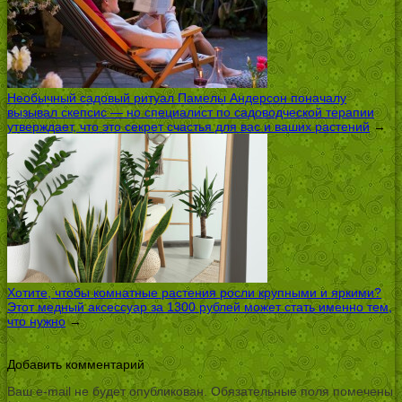
Необычный садовый ритуал Памелы Андерсон поначалу
вызывал скепсис — но специалист по садоводческой терапии
утверждает, что это секрет счастья для вас и ваших растений
→
Хотите, чтобы комнатные растения росли крупными и яркими?
Этот медный аксессуар за 1300 рублей может стать именно тем,
что нужно
→
Добавить комментарий
Ваш e-mail не будет опубликован.
Обязательные поля помечены