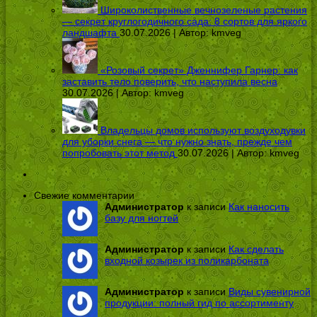
Широколиственные вечнозеленые растения
— секрет круглогодичного сада: 8 сортов для яркого
ландшафта
30.07.2026 | Автор:
kmveg
«Розовый секрет» Дженнифер Гарнер: как
заставить тело поверить, что наступила весна
30.07.2026 | Автор:
kmveg
Владельцы домов используют воздуходувки
для уборки снега — что нужно знать, прежде чем
попробовать этот метод
30.07.2026 | Автор:
kmveg
Свежие комментарии
Администратор
к записи
Как наносить
базу для ногтей
Администратор
к записи
Как сделать
входной козырек из поликарбоната
Администратор
к записи
Виды сувенирной
продукции: полный гид по ассортименту