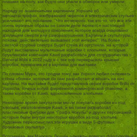
плашмя на полу, как будто они упали в обморок или умерли.
Наряду со знаменитыми картинами Уорхола об
автокатастрофах, изображения черепов и электрических стульев
усиливают это послание. “Что интересно, так это то, что все эти
очень мрачные образы на самом деле являются настоящей
находкой для молодого поколения, которое всегда очаровано
зрелищем смерти или саморазрушения. Картины и скульптуры,
похоже, действительно вызывают этот интерес”. На более
светлой стороне спектра будет стена из оргстекла, на которой
будут выставлены мультяшные коробки с хлопьями, которые
бруклинская компания Kaws разработала для сотрудничества с
General Mills в 2022 году и с тех пор перекрасила крышки
коробок, превратив их в картины для выставки.
По словам Мура, это сродни тому, как Уорхол любил оклеивать
стены обоями, которые он сам разработал, и вешать на них
картины. На выставке будет представлена серия коробок Brillo от
Уорхола, точных копий фирменной коммерческой упаковки, а
также коробки от Kaws, вдохновленные хлопьями.
Некоторое время покупатели могли покупать коробки из-под
хлопьев, изготовленные Kaws, и он также разработал
пластиковые фигурки для “Графа Чокулы” и других персонажей,
которые были внутри некоторых коробок из-под хлопьев.
Художник переосмыслил эти игрушки в виде 5-футовых
бронзовых скульптур.
Вспоминая, как Марсель Дюшан однажды повесил фарфоровый