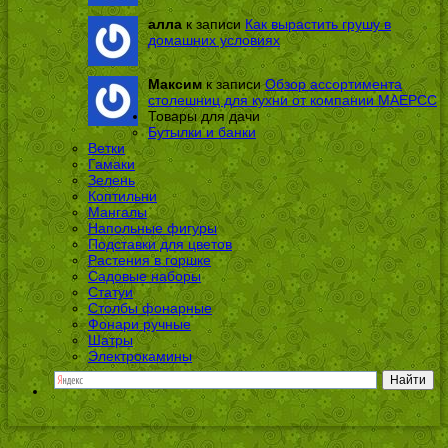
алла
к записи
Как вырастить грушу в
домашних условиях
Максим
к записи
Обзор ассортимента
столешниц для кухни от компании МАЕРСС
Товары для дачи
Бутылки и банки
Ветки
Гамаки
Зелень
Коптильни
Мангалы
Напольные фигуры
Подставки для цветов
Растения в горшке
Садовые наборы
Статуи
Столбы фонарные
Фонари ручные
Шатры
Электрокамины