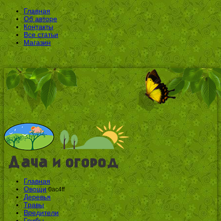
Главная
Об авторе
Контакты
Все статьи
Магазин
Главная
Овощи
0ac4ff
Деревья
Травы
Вредители
Грибы