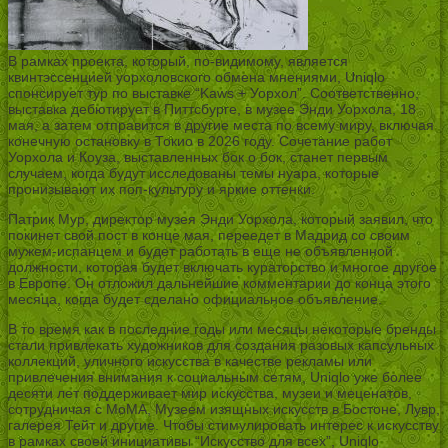
В рамках проекта, который, по-видимому, является
квинтэссенцией уорхоловского обмена мнениями, Uniqlo
спонсирует тур по выставке “Kaws + Уорхол”. Соответственно,
выставка дебютирует в Питтсбурге, в музее Энди Уорхола, 18
мая, а затем отправится в другие места по всему миру, включая
конечную остановку в Токио в 2026 году. Сочетание работ
Уорхола и Коуза, выставленных бок о бок, станет первым
случаем, когда будут исследованы темы нуара, которые
пронизывают их поп-культуру и яркие оттенки.
Патрик Мур, директор музея Энди Уорхола, который заявил, что
покинет свой пост в конце мая, переедет в Мадрид со своим
мужем-испанцем и будет работать в еще не объявленной
должности, которая будет включать кураторство и многое другое
в Европе. Он отложил дальнейшие комментарии до конца этого
месяца, когда будет сделано официальное объявление.
В то время как в последние годы или месяцы некоторые бренды
стали привлекать художников для создания разовых капсульных
коллекций, уличного искусства в качестве рекламы или
привлечения внимания к социальным сетям, Uniqlo уже более
десяти лет поддерживает мир искусства, музеи и меценатов,
сотрудничая с МоМА, Музеем изящных искусств в Бостоне, Лувр,
галерея Тейт и другие. Чтобы стимулировать интерес к искусству
в рамках своей инициативы “Искусство для всех”, Uniqlo