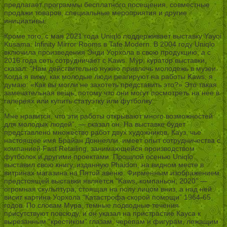
предлагает программы бесплатного посещения, совместные
продажи товаров, специальные мероприятия и другие
инициативы.
Кроме того, с мая 2021 года Uniqlo поддерживает выставку Yayoi
Kusama: Infinity Mirror Rooms в Tate Modern. В 2004 году Uniqlo
включила произведения Энди Уорхола в свою продукцию, а с
2016 года сеть сотрудничает с Kaws. Мур, куратор выставки,
сказал: “Нам действительно нужно привлечь молодежь в музеи.
Когда я вижу, как молодые люди реагируют на работы Kaws, я
думаю: «Как вы могли не захотеть представить это?» Это такая
замечательная вещь, потому что они могут посмотреть на нее в
галереях или купить статуэтку или футболку.
Мне нравится, что эти работы открывают много возможностей
для молодых людей”, — сказал он. На выставке будет
представлено множество работ двух художников. Кауз, чье
настоящее имя Брайан Доннелли, имеет опыт сотрудничества с
компанией Fast Retailing, занимающейся производством
футболок и другими проектами. Прошлой осенью Uniqlo
выставил свою книгу, изданную Phaidon, на видном месте в
витринах магазина на Пятой авеню. Фирменным изображением
предстоящей выставки является “Kaws, компаньон, 2020” —
огромная скульптура, стоящая на полу лицом вниз, а над ней
висит картина Уорхола “Катастрофа скорой помощи” 1964-65
годов. По словам Мура, темные подводные течения
присутствуют повсюду, и он указал на пристрастие Кауса к
вырезанным “крестиком” глазам, черепам и фигурам, лежащим