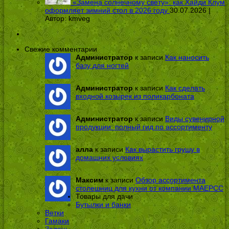
«Замена солнечному свету»: как Хайди Клум
оформляет зимний стол в 2026 году
30.07.2026 |
Автор:
kmveg
Свежие комментарии
Администратор
к записи
Как наносить
базу для ногтей
Администратор
к записи
Как сделать
входной козырек из поликарбоната
Администратор
к записи
Виды сувенирной
продукции: полный гид по ассортименту
алла
к записи
Как вырастить грушу в
домашних условиях
Максим
к записи
Обзор ассортимента
столешниц для кухни от компании МАЕРСС
Товары для дачи
Бутылки и банки
Ветки
Гамаки