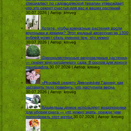
специалист по садоводческой терапии утверждает,
что это секрет счастья для вас и ваших растений
30.07.2026 | Автор:
kmveg
Хотите, чтобы комнатные растения росли
крупными и яркими? Этот медный аксессуар за 1300
рублей может стать именно тем, что нужно
30.07.2026 | Автор:
kmveg
Широколиственные вечнозеленые растения
— секрет круглогодичного сада: 8 сортов для яркого
ландшафта
30.07.2026 | Автор:
kmveg
«Розовый секрет» Дженнифер Гарнер: как
заставить тело поверить, что наступила весна
30.07.2026 | Автор:
kmveg
Владельцы домов используют воздуходувки
для уборки снега — что нужно знать, прежде чем
попробовать этот метод
30.07.2026 | Автор:
kmveg