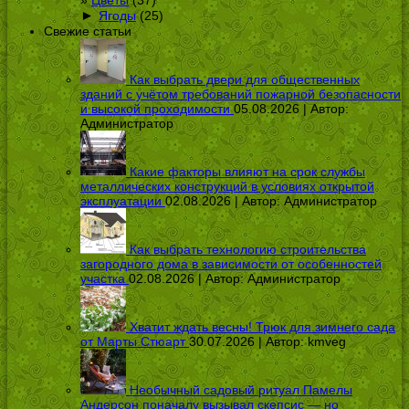
Цветы
(37)
►
Ягоды
(25)
Свежие статьи
Как выбрать двери для общественных
зданий с учётом требований пожарной безопасности
и высокой проходимости
05.08.2026 | Автор:
Администратор
Какие факторы влияют на срок службы
металлических конструкций в условиях открытой
эксплуатации
02.08.2026 | Автор:
Администратор
Как выбрать технологию строительства
загородного дома в зависимости от особенностей
участка
02.08.2026 | Автор:
Администратор
Хватит ждать весны! Трюк для зимнего сада
от Марты Стюарт
30.07.2026 | Автор:
kmveg
Необычный садовый ритуал Памелы
Андерсон поначалу вызывал скепсис — но