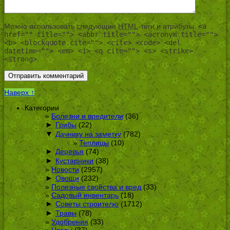
Можно использовать следующие
HTML
-теги и атрибуты:
<a
href="" title=""> <abbr title=""> <acronym title="">
<b> <blockquote cite=""> <cite> <code> <del
datetime=""> <em> <i> <q cite=""> <s> <strike>
<strong>
Наверх ↑
Категории
Болезни и вредители
(36)
►
Грибы
(22)
▼
Дачнику на заметку
(782)
Теплицы
(10)
►
Деревья
(74)
►
Кустарники
(38)
Новости
(2957)
►
Овощи
(232)
Полезные свойства и вред
(33)
Садовый инвентарь
(18)
►
Советы строителю
(1712)
►
Травы
(78)
Удобрения
(33)