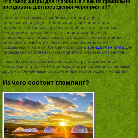
Что такое шатры для глэмпинга и как их правильно
арендовать для проведения мероприятий?
Глэмпингом называют мобильную конструкцию,
предназначенную для проживания (временного или
постоянного). Преимущественным образом означенные
конструкции применяются на специализированных
туристических участках земли, отбираемых по категориям
ландшафта, климату и тематическим особенностям
создаваемого лагеря. Сегодня возможна
аренда глэмпинга
для
проведения собственных мероприятий и выездных ивентов.
Ниже обозначим технические параметры обозначенных
конструкций, а так же их преимущества в сравнении с любыми
другими временными сооружениями на природных локациях.
Из чего состоит глэмпинг?