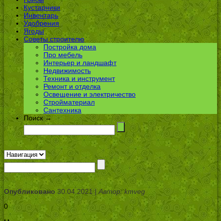
Кустарники
Инвентарь
Удобрения
Ягоды
Советы строителю
Постройка дома
Про мебель
Интерьер и ландшафт
Недвижимость
Техника и инструмент
Ремонт и отделка
Освещение и электричество
Стройматериал
Сантехника
Поиск →
Опубликовано
30.04.2021 |
Автор: kmveg
0