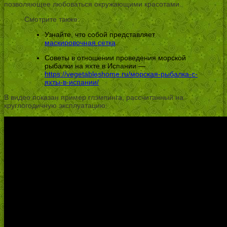
позволяющее любоваться окружающими красотами.
Смотрите также:
Узнайте, что собой представляет
маскировочная сетка
.
Советы в отношении проведения морской
рыбалки на яхте в Испании —
https://vegetableshome.ru/морская-рыбалка-с-
яхты-в-испании/
В видео показан пример глэмпинга, рассчитанный на
круглогодичную эксплуатацию: