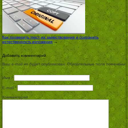
Как проверить текст на заимствования и сохранить
естественность изложения
→
Добавить комментарий
Ваш e-mail не будет опубликован.
Обязательные поля помечены
*
Имя
*
E-mail
*
Комментарий