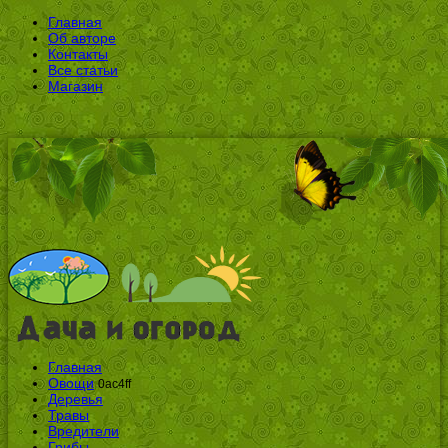
Главная
Об авторе
Контакты
Все статьи
Магазин
Главная
Овощи
0ac4ff
Деревья
Травы
Вредители
Грибы