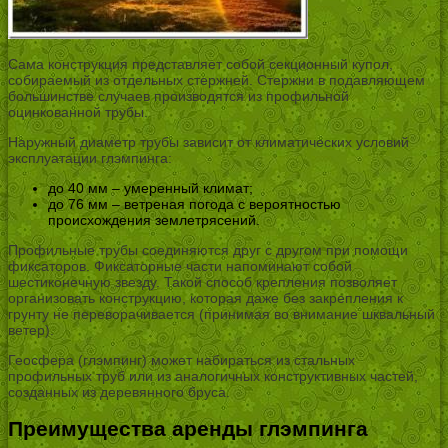
Сама конструкция представляет собой секционный купол,
собираемый из отдельных стержней. Стержни в подавляющем
большинстве случаев производятся из профильной
оцинкованной трубы.
Наружный диаметр трубы зависит от климатических условий
эксплуатации глэмпинга:
до 40 мм – умеренный климат;
до 76 мм – ветреная погода с вероятностью
происхождения землетрясений.
Профильные трубы соединяются друг с другом при помощи
фиксаторов. Фиксаторные части напоминают собой
шестиконечную звезду. Такой способ крепления позволяет
организовать конструкцию, которая даже без закрепления к
грунту не переворачивается (принимая во внимание шквальный
ветер).
Геосфера (глэмпинг) может набираться из стальных
профильных труб или из аналогичных конструктивных частей,
созданных из деревянного бруса.
Преимущества аренды глэмпинга