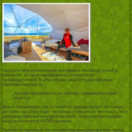
Настоятельно рекомендуем арендовать геосферу только у
компаний, которые одновременно являются их
производителями. В этом случае удастся существенным
образом сэкономить.
Аренда оформляется на период с предварительной
оплатой.
Важно подчеркнуть, что в стоимость аренды входит не только
доставка «конструктора» геосферы в указанную местность, но и
непосредственный монтаж глэмпинга. Покрытие конструкции
чаще выполняется из ПВХ материи.
Причём присутствует так называемое окно (прозрачная часть),